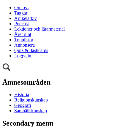
Om oss
Taggar
Artikelarkiv
Podcast
Lektioner och lärarmaterial
Året runt
Topplistor
Annonsera
Quiz & flashcards
Logga in
Ämnesområden
Historia
Religionskunskap
Geografi
Samhällskunskap
Secondary menu