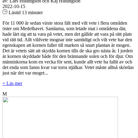
av: Lars Hildingson och Kaj Hildingson
2022-10-15
Lästid 13 minuter
För 11 000 år sedan växte stora fält med vilt vete i flera områden
öster om Medelhavet. Samlarna, som letade mat i områdena där,
hade lärt sig att ta vara på vetet, men det gällde att vara på rätt plats
vid rätt tid. Allt vildvete mognar inte samtidigt och vilt vete har den
egenskapen att kornen faller till marken så snart plantan är mogen.
Det är vetets sätt att skydda kornen tills de ska gro nästa år. I jorden
är kornen skyddade både för den brännande solen och för djur. Om
människorna kom en vecka för sent, kunde allt vete ha fallit av och
det enda som fanns kvar var torra stjälkar. Vetet måste alltså skördas
just när det var moget...
+ Läs mer
M