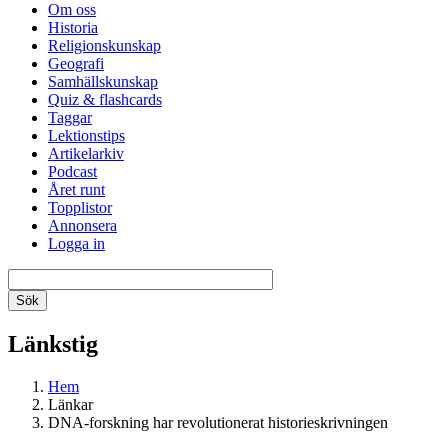
Om oss
Historia
Religionskunskap
Geografi
Samhällskunskap
Quiz & flashcards
Taggar
Lektionstips
Artikelarkiv
Podcast
Året runt
Topplistor
Annonsera
Logga in
Länkstig
Hem
Länkar
DNA-forskning har revolutionerat historieskrivningen