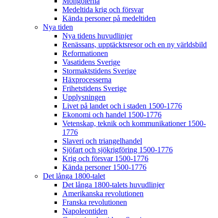
Mongolerna
Medeltida krig och försvar
Kända personer på medeltiden
Nya tiden
Nya tidens huvudlinjer
Renässans, upptäcktsresor och en ny världsbild
Reformationen
Vasatidens Sverige
Stormaktstidens Sverige
Häxprocesserna
Frihetstidens Sverige
Upplysningen
Livet på landet och i staden 1500-1776
Ekonomi och handel 1500-1776
Vetenskap, teknik och kommunikationer 1500-
1776
Slaveri och triangelhandel
Sjöfart och sjökrigföring 1500-1776
Krig och försvar 1500-1776
Kända personer 1500-1776
Det långa 1800-talet
Det långa 1800-talets huvudlinjer
Amerikanska revolutionen
Franska revolutionen
Napoleontiden