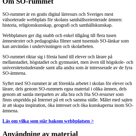
Om SO-rummet
SO-rummet är en gratis digital lärresurs och Sveriges mest
välsorterade webbplats för skolans samhällsorienterade ämnen:
historia, religionskunskap, geografi och samhällskunskap.
Webbplatsen ger dig snabb och enkel tillgång till flera tusen
ämnestexter och pedagogiska filmer samt tusentals SO-länkar som
kan användas i undervisningen och skolarbeten.
SO-rummet riktar sig i första hand till elever och lärare på
mellanstadiet, högstadiet och gymnasiet, men även till högskole- och
universitetsstuderande samt alla andra som är intresserade av de fyra
SO-ämnena.
Syftet med SO-rummet är att förenkla arbetet i skolan för elever och
lärare, dels genom SO-rummets egna material i olika ämnen, dels
genom att samla merparten av alla bra och fria SO-resurser som
finns utspridda på Internet på ett och samma ställe. Målet med sajten
är att skapa inspiration, öka intresset och öka kunskaperna inom SO-
ämnena.
Läs om vilka som står bakom webbplatsen >
Användning av material