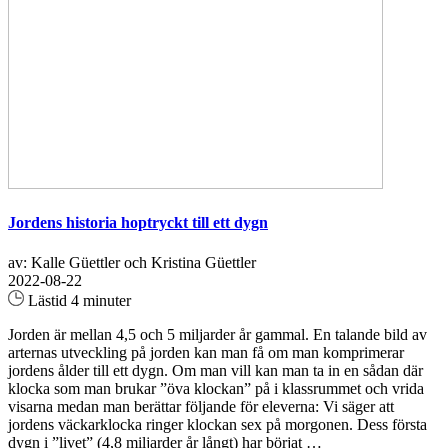
Jordens historia hoptryckt till ett dygn
av: Kalle Güettler och Kristina Güettler
2022-08-22
Lästid 4 minuter
Jorden är mellan 4,5 och 5 miljarder år gammal. En talande bild av
arternas utveckling på jorden kan man få om man komprimerar
jordens ålder till ett dygn. Om man vill kan man ta in en sådan där
klocka som man brukar ”öva klockan” på i klassrummet och vrida
visarna medan man berättar följande för eleverna: Vi säger att
jordens väckarklocka ringer klockan sex på morgonen. Dess första
dygn i ”livet” (4,8 miljarder år långt) har börjat …