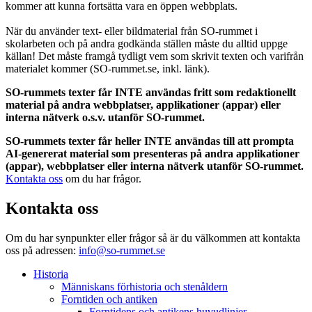
kommer att kunna fortsätta vara en öppen webbplats.
När du använder text- eller bildmaterial från SO-rummet i
skolarbeten och på andra godkända ställen måste du alltid uppge
källan! Det måste framgå tydligt vem som skrivit texten och varifrån
materialet kommer (SO-rummet.se, inkl. länk).
SO-rummets texter får INTE användas fritt som redaktionellt
material på andra webbplatser, applikationer (appar) eller
interna nätverk o.s.v. utanför SO-rummet.
SO-rummets texter får heller INTE användas till att prompta
AI-genererat material som presenteras på andra applikationer
(appar), webbplatser eller interna nätverk utanför SO-rummet.
Kontakta oss
om du har frågor.
Kontakta oss
Om du har synpunkter eller frågor så är du välkommen att kontakta
oss på adressen:
info@so-rummet.se
Historia
Människans förhistoria och stenåldern
Forntiden och antiken
Forntidens och antikens huvudlinjer