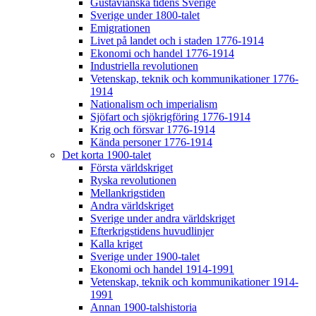
Gustavianska tidens Sverige
Sverige under 1800-talet
Emigrationen
Livet på landet och i staden 1776-1914
Ekonomi och handel 1776-1914
Industriella revolutionen
Vetenskap, teknik och kommunikationer 1776-
1914
Nationalism och imperialism
Sjöfart och sjökrigföring 1776-1914
Krig och försvar 1776-1914
Kända personer 1776-1914
Det korta 1900-talet
Första världskriget
Ryska revolutionen
Mellankrigstiden
Andra världskriget
Sverige under andra världskriget
Efterkrigstidens huvudlinjer
Kalla kriget
Sverige under 1900-talet
Ekonomi och handel 1914-1991
Vetenskap, teknik och kommunikationer 1914-
1991
Annan 1900-talshistoria