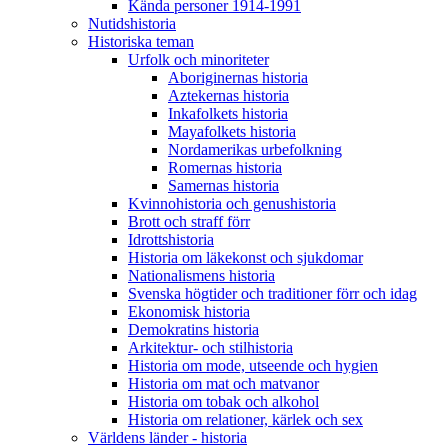
Kända personer 1914-1991
Nutidshistoria
Historiska teman
Urfolk och minoriteter
Aboriginernas historia
Aztekernas historia
Inkafolkets historia
Mayafolkets historia
Nordamerikas urbefolkning
Romernas historia
Samernas historia
Kvinnohistoria och genushistoria
Brott och straff förr
Idrottshistoria
Historia om läkekonst och sjukdomar
Nationalismens historia
Svenska högtider och traditioner förr och idag
Ekonomisk historia
Demokratins historia
Arkitektur- och stilhistoria
Historia om mode, utseende och hygien
Historia om mat och matvanor
Historia om tobak och alkohol
Historia om relationer, kärlek och sex
Världens länder - historia