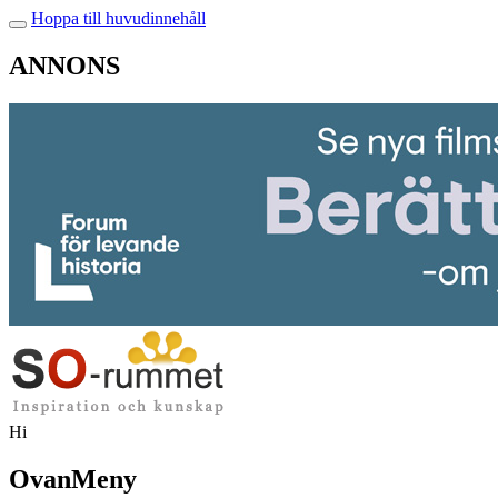
Hoppa till huvudinnehåll
ANNONS
Hi
OvanMeny