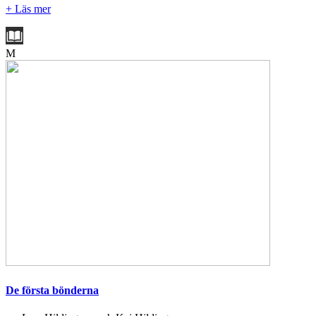
+ Läs mer
M
De första bönderna