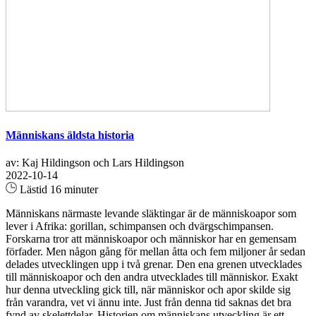
Människans äldsta historia
av: Kaj Hildingson och Lars Hildingson
2022-10-14
Lästid 16 minuter
Människans närmaste levande släktingar är de människoapor som
lever i Afrika: gorillan, schimpansen och dvärgschimpansen.
Forskarna tror att människoapor och människor har en gemensam
förfader. Men någon gång för mellan åtta och fem miljoner år sedan
delades utvecklingen upp i två grenar. Den ena grenen utvecklades
till människoapor och den andra utvecklades till människor. Exakt
hur denna utveckling gick till, när människor och apor skilde sig
från varandra, vet vi ännu inte. Just från denna tid saknas det bra
fynd av skelettdelar. Historien om människans utveckling är ett