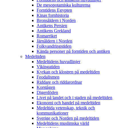
De mesopotamiska kulturerna
Forntidens Egypten
Kinas fornhistoria
Bronsåldern i Norden
Antikens Persien
Antikens Grekland
Romarriket
Järnåldern i Norden
Folkvandringstiden
Kända personer på forntiden och antiken
Medeltiden
Medeltidens huvudlinjer
Vikingatiden
Kyrkan och klostren på medeltiden
Feodalismen
Riddare och riddarordnar
Korstågen
Digerdöden
Livet på landet och i staden på medeltiden
Ekonomi och handel på medeltiden
Medeltida vetenskap, teknik och
kommunikationer
Sverige och Norden på medeltiden
Medeltidens muslimska värld