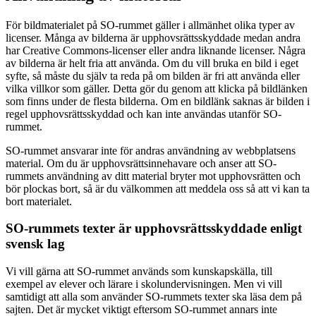
För bildmaterialet på SO-rummet gäller i allmänhet olika typer av
licenser. Många av bilderna är upphovsrättsskyddade medan andra
har Creative Commons-licenser eller andra liknande licenser. Några
av bilderna är helt fria att använda. Om du vill bruka en bild i eget
syfte, så måste du själv ta reda på om bilden är fri att använda eller
vilka villkor som gäller. Detta gör du genom att klicka på bildlänken
som finns under de flesta bilderna. Om en bildlänk saknas är bilden i
regel upphovsrättsskyddad och kan inte användas utanför SO-
rummet.
SO-rummet ansvarar inte för andras användning av webbplatsens
material. Om du är upphovsrättsinnehavare och anser att SO-
rummets användning av ditt material bryter mot upphovsrätten och
bör plockas bort, så är du välkommen att meddela oss så att vi kan ta
bort materialet.
SO-rummets texter är upphovsrättsskyddade enligt
svensk lag
Vi vill gärna att SO-rummet används som kunskapskälla, till
exempel av elever och lärare i skolundervisningen. Men vi vill
samtidigt att alla som använder SO-rummets texter ska läsa dem på
sajten. Det är mycket viktigt eftersom SO-rummet annars inte