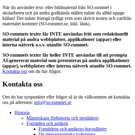
När du använder text- eller bildmaterial från SO-rummet i
skolarbeten och på andra godkända ställen måste du alltid uppge
källan! Det måste framgå tydligt vem som skrivit texten och varifrån
materialet kommer (SO-rummet.se, inkl. länk).
SO-rummets texter får INTE användas fritt som redaktionellt
material på andra webbplatser, applikationer (appar) eller
interna nätverk o.s.v. utanför SO-rummet.
SO-rummets texter får heller INTE användas till att prompta
AI-genererat material som presenteras på andra applikationer
(appar), webbplatser eller interna nätverk utanför SO-rummet.
Kontakta oss
om du har frågor.
Kontakta oss
Om du har synpunkter eller frågor så är du välkommen att kontakta
oss på adressen:
info@so-rummet.se
Historia
Människans förhistoria och stenåldern
Forntiden och antiken
Forntidens och antikens huvudlinjer
De mesopotamiska kulturerna