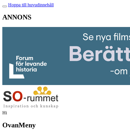
Hoppa till huvudinnehåll
ANNONS
Hi
OvanMeny