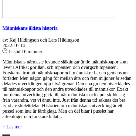
Människans äldsta historia
av: Kaj Hildingson och Lars Hildingson
2022-10-14
Lästid 16 minuter
Människans närmaste levande släktingar är de människoapor som
lever i Afrika: gorillan, schimpansen och dvärgschimpansen.
Forskarna tror att människoapor och människor har en gemensam
förfader. Men någon gång för mellan åtta och fem miljoner år sedan
delades utvecklingen upp i två grenar. Den ena grenen utvecklades
till människoapor och den andra utvecklades till människor. Exakt
hur denna utveckling gick till, när människor och apor skilde sig
från varandra, vet vi ännu inte. Just från denna tid saknas det bra
fynd av skelettdelar. Historien om människans utveckling är ett
pussel som inte är färdiglagt. Men en del bitar i pusslet har
arkeologer och forskare hittat...
+ Läs mer