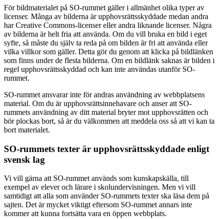
För bildmaterialet på SO-rummet gäller i allmänhet olika typer av
licenser. Många av bilderna är upphovsrättsskyddade medan andra
har Creative Commons-licenser eller andra liknande licenser. Några
av bilderna är helt fria att använda. Om du vill bruka en bild i eget
syfte, så måste du själv ta reda på om bilden är fri att använda eller
vilka villkor som gäller. Detta gör du genom att klicka på bildlänken
som finns under de flesta bilderna. Om en bildlänk saknas är bilden i
regel upphovsrättsskyddad och kan inte användas utanför SO-
rummet.
SO-rummet ansvarar inte för andras användning av webbplatsens
material. Om du är upphovsrättsinnehavare och anser att SO-
rummets användning av ditt material bryter mot upphovsrätten och
bör plockas bort, så är du välkommen att meddela oss så att vi kan ta
bort materialet.
SO-rummets texter är upphovsrättsskyddade enligt
svensk lag
Vi vill gärna att SO-rummet används som kunskapskälla, till
exempel av elever och lärare i skolundervisningen. Men vi vill
samtidigt att alla som använder SO-rummets texter ska läsa dem på
sajten. Det är mycket viktigt eftersom SO-rummet annars inte
kommer att kunna fortsätta vara en öppen webbplats.