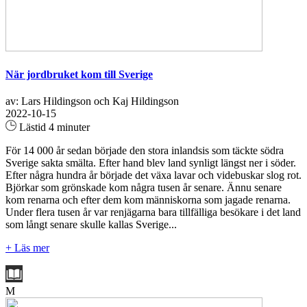
När jordbruket kom till Sverige
av: Lars Hildingson och Kaj Hildingson
2022-10-15
Lästid 4 minuter
För 14 000 år sedan började den stora inlandsis som täckte södra
Sverige sakta smälta. Efter hand blev land synligt längst ner i söder.
Efter några hundra år började det växa lavar och videbuskar slog rot.
Björkar som grönskade kom några tusen år senare. Ännu senare
kom renarna och efter dem kom människorna som jagade renarna.
Under flera tusen år var renjägarna bara tillfälliga besökare i det land
som långt senare skulle kallas Sverige...
+ Läs mer
M