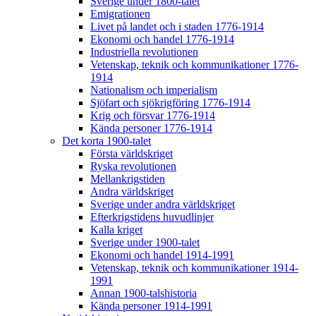
Sverige under 1800-talet
Emigrationen
Livet på landet och i staden 1776-1914
Ekonomi och handel 1776-1914
Industriella revolutionen
Vetenskap, teknik och kommunikationer 1776-
1914
Nationalism och imperialism
Sjöfart och sjökrigföring 1776-1914
Krig och försvar 1776-1914
Kända personer 1776-1914
Det korta 1900-talet
Första världskriget
Ryska revolutionen
Mellankrigstiden
Andra världskriget
Sverige under andra världskriget
Efterkrigstidens huvudlinjer
Kalla kriget
Sverige under 1900-talet
Ekonomi och handel 1914-1991
Vetenskap, teknik och kommunikationer 1914-
1991
Annan 1900-talshistoria
Kända personer 1914-1991