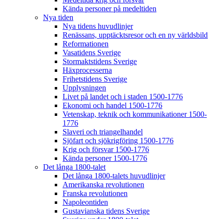
Kända personer på medeltiden
Nya tiden
Nya tidens huvudlinjer
Renässans, upptäcktsresor och en ny världsbild
Reformationen
Vasatidens Sverige
Stormaktstidens Sverige
Häxprocesserna
Frihetstidens Sverige
Upplysningen
Livet på landet och i staden 1500-1776
Ekonomi och handel 1500-1776
Vetenskap, teknik och kommunikationer 1500-
1776
Slaveri och triangelhandel
Sjöfart och sjökrigföring 1500-1776
Krig och försvar 1500-1776
Kända personer 1500-1776
Det långa 1800-talet
Det långa 1800-talets huvudlinjer
Amerikanska revolutionen
Franska revolutionen
Napoleontiden
Gustavianska tidens Sverige