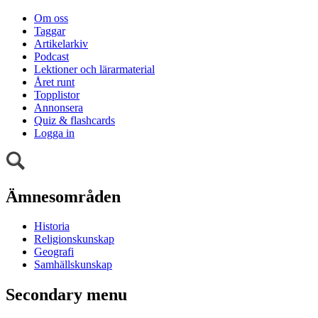
Om oss
Taggar
Artikelarkiv
Podcast
Lektioner och lärarmaterial
Året runt
Topplistor
Annonsera
Quiz & flashcards
Logga in
Ämnesområden
Historia
Religionskunskap
Geografi
Samhällskunskap
Secondary menu