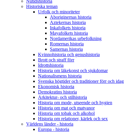
Nutidshistoria
Historiska teman
Urfolk och minoriteter
Aboriginernas historia
Aztekernas historia
Inkafolkets historia
Mayafolkets historia
Nordamerikas urbefolkning
Romernas historia
Samernas historia
Kvinnohistoria och genushistoria
Brott och straff förr
Idrottshistoria
Historia om läkekonst och sjukdomar
Nationalismens historia
Svenska högtider och traditioner förr och idag
Ekonomisk historia
Demokratins historia
Arkitektur- och stilhistoria
Historia om mode, utseende och hygien
Historia om mat och matvanor
Historia om tobak och alkohol
Historia om relationer, kärlek och sex
Världens länder - historia
Europa - historia