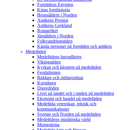
Forntidens Egypten
Kinas fornhistoria
Bronsåldern i Norden
Antikens Persien
Antikens Grekland
Romarriket
Järnåldern i Norden
Folkvandringstiden
Kända personer på forntiden och antiken
Medeltiden
Medeltidens huvudlinjer
Vikingatiden
Kyrkan och klostren på medeltiden
Feodalismen
Riddare och riddarordnar
Korstågen
Digerdöden
Livet på landet och i staden på medeltiden
Ekonomi och handel på medeltiden
Medeltida vetenskap, teknik och
kommunikationer
Sverige och Norden på medeltiden
Medeltidens muslimska värld
Mongolerna
Medeltida krig och försvar