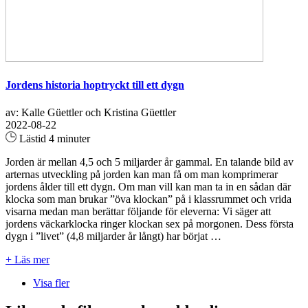
Jordens historia hoptryckt till ett dygn
av: Kalle Güettler och Kristina Güettler
2022-08-22
Lästid 4 minuter
Jorden är mellan 4,5 och 5 miljarder år gammal. En talande bild av
arternas utveckling på jorden kan man få om man komprimerar
jordens ålder till ett dygn. Om man vill kan man ta in en sådan där
klocka som man brukar ”öva klockan” på i klassrummet och vrida
visarna medan man berättar följande för eleverna: Vi säger att
jordens väckarklocka ringer klockan sex på morgonen. Dess första
dygn i ”livet” (4,8 miljarder år långt) har börjat …
+ Läs mer
Visa fler