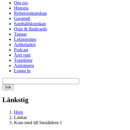
Om oss
Historia
Religionskunskap
Geografi
Samhällskunskap
Quiz & flashcards
Taggar
Lektionstips
Artikelarkiv
Podcast
Året runt
Topplistor
Annonsera
Logga in
Länkstig
Hem
Länkar
Kom med till Stenåldern 1