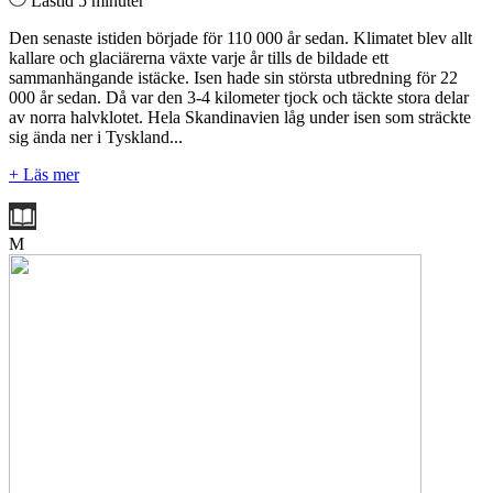
Lästid 5 minuter
Den senaste istiden började för 110 000 år sedan. Klimatet blev allt
kallare och glaciärerna växte varje år tills de bildade ett
sammanhängande istäcke. Isen hade sin största utbredning för 22
000 år sedan. Då var den 3-4 kilometer tjock och täckte stora delar
av norra halvklotet. Hela Skandinavien låg under isen som sträckte
sig ända ner i Tyskland...
+ Läs mer
M