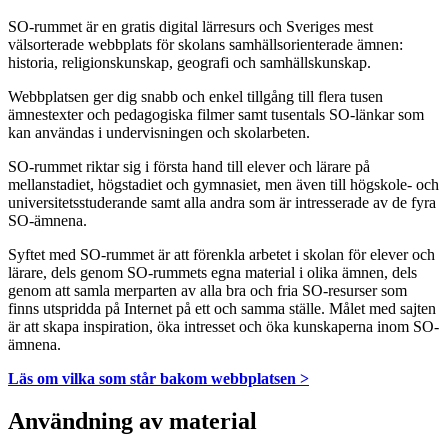
SO-rummet är en gratis digital lärresurs och Sveriges mest
välsorterade webbplats för skolans samhällsorienterade ämnen:
historia, religionskunskap, geografi och samhällskunskap.
Webbplatsen ger dig snabb och enkel tillgång till flera tusen
ämnestexter och pedagogiska filmer samt tusentals SO-länkar som
kan användas i undervisningen och skolarbeten.
SO-rummet riktar sig i första hand till elever och lärare på
mellanstadiet, högstadiet och gymnasiet, men även till högskole- och
universitetsstuderande samt alla andra som är intresserade av de fyra
SO-ämnena.
Syftet med SO-rummet är att förenkla arbetet i skolan för elever och
lärare, dels genom SO-rummets egna material i olika ämnen, dels
genom att samla merparten av alla bra och fria SO-resurser som
finns utspridda på Internet på ett och samma ställe. Målet med sajten
är att skapa inspiration, öka intresset och öka kunskaperna inom SO-
ämnena.
Läs om vilka som står bakom webbplatsen >
Användning av material