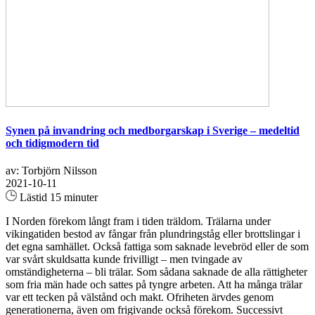
Synen på invandring och medborgarskap i Sverige – medeltid
och tidigmodern tid
av: Torbjörn Nilsson
2021-10-11
Lästid 15 minuter
I Norden förekom långt fram i tiden träldom. Trälarna under
vikingatiden bestod av fångar från plundringståg eller brottslingar i
det egna samhället. Också fattiga som saknade levebröd eller de som
var svårt skuldsatta kunde frivilligt – men tvingade av
omständigheterna – bli trälar. Som sådana saknade de alla rättigheter
som fria män hade och sattes på tyngre arbeten. Att ha många trälar
var ett tecken på välstånd och makt. Ofriheten ärvdes genom
generationerna, även om frigivande också förekom. Successivt