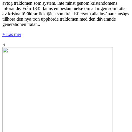
avtog träldomen som system, inte minst genom kristendomens
införande. Från 1335 fanns en bestämmelse om att ingen som fötts
av kristna föräldrar fick tjäna som träl. Eftersom alla invånare ansågs
tillhöra den nya tron upphörde träldomen med den dåvarande
generationen trälar...
+ Läs mer
S