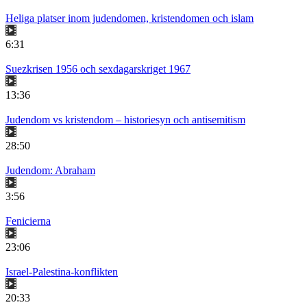
Heliga platser inom judendomen, kristendomen och islam
6:31
Suezkrisen 1956 och sexdagarskriget 1967
13:36
Judendom vs kristendom – historiesyn och antisemitism
28:50
Judendom: Abraham
3:56
Fenicierna
23:06
Israel-Palestina-konflikten
20:33