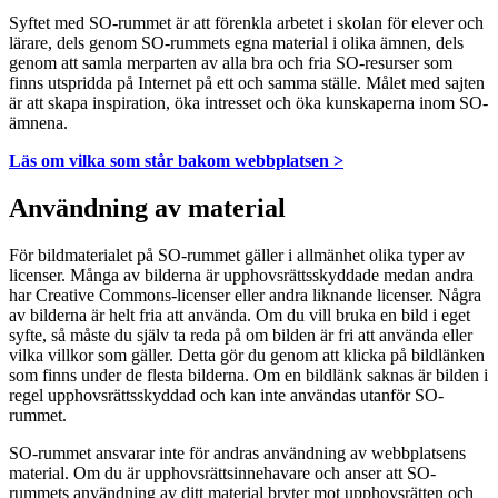
Syftet med SO-rummet är att förenkla arbetet i skolan för elever och
lärare, dels genom SO-rummets egna material i olika ämnen, dels
genom att samla merparten av alla bra och fria SO-resurser som
finns utspridda på Internet på ett och samma ställe. Målet med sajten
är att skapa inspiration, öka intresset och öka kunskaperna inom SO-
ämnena.
Läs om vilka som står bakom webbplatsen >
Användning av material
För bildmaterialet på SO-rummet gäller i allmänhet olika typer av
licenser. Många av bilderna är upphovsrättsskyddade medan andra
har Creative Commons-licenser eller andra liknande licenser. Några
av bilderna är helt fria att använda. Om du vill bruka en bild i eget
syfte, så måste du själv ta reda på om bilden är fri att använda eller
vilka villkor som gäller. Detta gör du genom att klicka på bildlänken
som finns under de flesta bilderna. Om en bildlänk saknas är bilden i
regel upphovsrättsskyddad och kan inte användas utanför SO-
rummet.
SO-rummet ansvarar inte för andras användning av webbplatsens
material. Om du är upphovsrättsinnehavare och anser att SO-
rummets användning av ditt material bryter mot upphovsrätten och