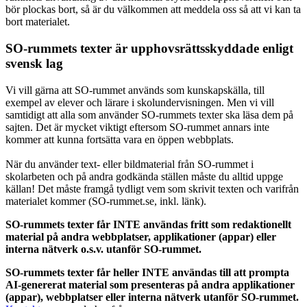
bör plockas bort, så är du välkommen att meddela oss så att vi kan ta
bort materialet.
SO-rummets texter är upphovsrättsskyddade enligt
svensk lag
Vi vill gärna att SO-rummet används som kunskapskälla, till
exempel av elever och lärare i skolundervisningen. Men vi vill
samtidigt att alla som använder SO-rummets texter ska läsa dem på
sajten. Det är mycket viktigt eftersom SO-rummet annars inte
kommer att kunna fortsätta vara en öppen webbplats.
När du använder text- eller bildmaterial från SO-rummet i
skolarbeten och på andra godkända ställen måste du alltid uppge
källan! Det måste framgå tydligt vem som skrivit texten och varifrån
materialet kommer (SO-rummet.se, inkl. länk).
SO-rummets texter får INTE användas fritt som redaktionellt
material på andra webbplatser, applikationer (appar) eller
interna nätverk o.s.v. utanför SO-rummet.
SO-rummets texter får heller INTE användas till att prompta
AI-genererat material som presenteras på andra applikationer
(appar), webbplatser eller interna nätverk utanför SO-rummet.