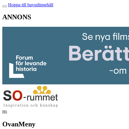
Hoppa till huvudinnehåll
ANNONS
Hi
OvanMeny