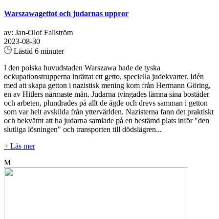
Warszawagettot och judarnas uppror
av: Jan-Olof Fallström
2023-08-30
Lästid 6 minuter
I den polska huvudstaden Warszawa hade de tyska
ockupationstrupperna inrättat ett getto, speciella judekvarter. Idén
med att skapa getton i nazistisk mening kom från Hermann Göring,
en av Hitlers närmaste män. Judarna tvingades lämna sina bostäder
och arbeten, plundrades på allt de ägde och drevs samman i getton
som var helt avskilda från yttervärlden. Nazisterna fann det praktiskt
och bekvämt att ha judarna samlade på en bestämd plats inför "den
slutliga lösningen" och transporten till dödslägren...
+ Läs mer
M