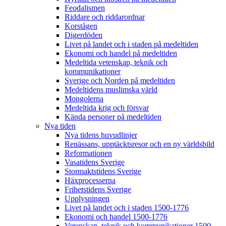
Feodalismen
Riddare och riddarordnar
Korstågen
Digerdöden
Livet på landet och i staden på medeltiden
Ekonomi och handel på medeltiden
Medeltida vetenskap, teknik och
kommunikationer
Sverige och Norden på medeltiden
Medeltidens muslimska värld
Mongolerna
Medeltida krig och försvar
Kända personer på medeltiden
Nya tiden
Nya tidens huvudlinjer
Renässans, upptäcktsresor och en ny världsbild
Reformationen
Vasatidens Sverige
Stormaktstidens Sverige
Häxprocesserna
Frihetstidens Sverige
Upplysningen
Livet på landet och i staden 1500-1776
Ekonomi och handel 1500-1776
Vetenskap, teknik och kommunikationer 1500-