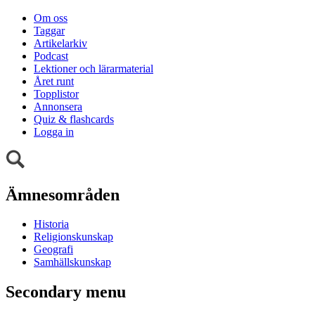
Om oss
Taggar
Artikelarkiv
Podcast
Lektioner och lärarmaterial
Året runt
Topplistor
Annonsera
Quiz & flashcards
Logga in
Ämnesområden
Historia
Religionskunskap
Geografi
Samhällskunskap
Secondary menu