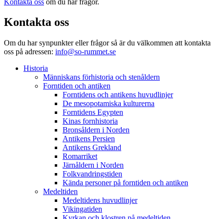
Kontakta oss
om du har frågor.
Kontakta oss
Om du har synpunkter eller frågor så är du välkommen att kontakta
oss på adressen:
info@so-rummet.se
Historia
Människans förhistoria och stenåldern
Forntiden och antiken
Forntidens och antikens huvudlinjer
De mesopotamiska kulturerna
Forntidens Egypten
Kinas fornhistoria
Bronsåldern i Norden
Antikens Persien
Antikens Grekland
Romarriket
Järnåldern i Norden
Folkvandringstiden
Kända personer på forntiden och antiken
Medeltiden
Medeltidens huvudlinjer
Vikingatiden
Kyrkan och klostren på medeltiden