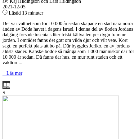
av: Kaj Hildingson och Lars Hildingson
2021-12-05
Lästid 13 minuter
Det var vattnet som för 10 000 år sedan skapade en stad nära norra
änden av Döda havet i dagens Israel. I denna del av floden Jordans
dalgång forsade tusentals liter friskt källvatten per dygn fram ur
jorden. I området fanns det gott om vilda djur och vilt vete. Kort
sagt, en perfekt plats att bo på. Där byggdes Jeriko, en av jordens
äldsta städer. Kanske bodde så många som 1 000 människor där för
10 000 år sedan. Då fanns där hus, en mur runt staden och ett
vakttorn...
+ Läs mer
S