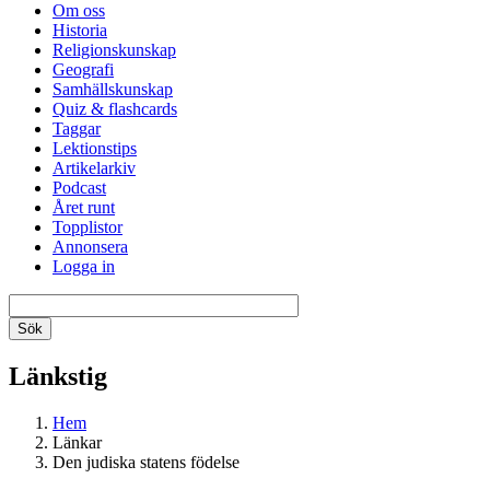
Om oss
Historia
Religionskunskap
Geografi
Samhällskunskap
Quiz & flashcards
Taggar
Lektionstips
Artikelarkiv
Podcast
Året runt
Topplistor
Annonsera
Logga in
Länkstig
Hem
Länkar
Den judiska statens födelse