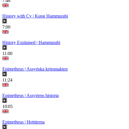
7:48
History with Cy | Kung Hammurabi
7:00
History Explained | Hammurabi
11:00
Epimetheus | Assyriska krigsmakten
11:24
Epimetheus | Assyriens historia
10:05
Epimetheus | Hettiterna