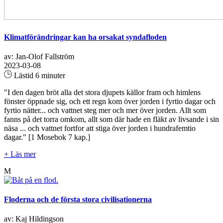
Klimatförändringar kan ha orsakat syndafloden
av: Jan-Olof Fallström
2023-03-08
Lästid 6 minuter
"I den dagen bröt alla det stora djupets källor fram och himlens
fönster öppnade sig, och ett regn kom över jorden i fyrtio dagar och
fyrtio nätter... och vattnet steg mer och mer över jorden. Allt som
fanns på det torra omkom, allt som där hade en fläkt av livsande i sin
näsa ... och vattnet fortfor att stiga över jorden i hundrafemtio
dagar." [1 Mosebok 7 kap.]
+ Läs mer
M
Floderna och de första stora civilisationerna
av: Kaj Hildingson