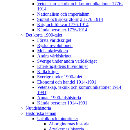
Vetenskap, teknik och kommunikationer 1776-
1914
Nationalism och imperialism
Sjöfart och sjökrigföring 1776-1914
Krig och försvar 1776-1914
Kända personer 1776-1914
Det korta 1900-talet
Första världskriget
Ryska revolutionen
Mellankrigstiden
Andra världskriget
Sverige under andra världskriget
Efterkrigstidens huvudlinjer
Kalla kriget
Sverige under 1900-talet
Ekonomi och handel 1914-1991
Vetenskap, teknik och kommunikationer 1914-
1991
Annan 1900-talshistoria
Kända personer 1914-1991
Nutidshistoria
Historiska teman
Urfolk och minoriteter
Aboriginernas historia
Aztekernas historia