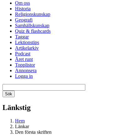
Om oss
Historia
Religionskunskap
Geografi
Samhällskunskap
Quiz & flashcards
Taggar
Lektionstips
Artikelarkiv
Podcast
Året runt
Topplistor
Annonsera
Logga in
Länkstig
Hem
Länkar
Den första skriften