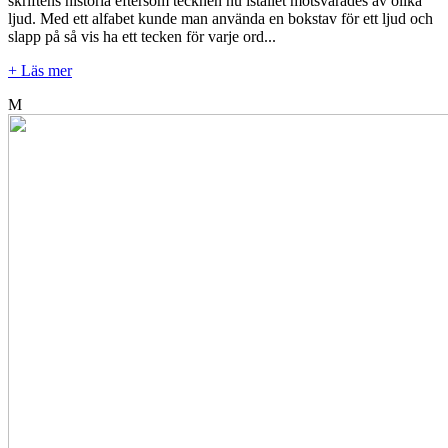
skriftens historia eftersom tecknen nu istället motsvarades av olika
ljud. Med ett alfabet kunde man använda en bokstav för ett ljud och
slapp på så vis ha ett tecken för varje ord...
+ Läs mer
M