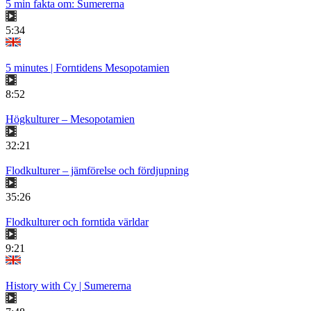
5 min fakta om: Sumererna
5:34
5 minutes | Forntidens Mesopotamien
8:52
Högkulturer – Mesopotamien
32:21
Flodkulturer – jämförelse och fördjupning
35:26
Flodkulturer och forntida världar
9:21
History with Cy | Sumererna