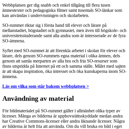
Webbplatsen ger dig snabb och enkel tillgång till flera tusen
ämnestexter och pedagogiska filmer samt tusentals SO-länkar som
kan användas i undervisningen och skolarbeten.
SO-rummet riktar sig i första hand till elever och lärare på
mellanstadiet, högstadiet och gymnasiet, men även till högskole- och
universitetsstuderande samt alla andra som är intresserade av de fyra
SO-ämnena.
Syftet med SO-rummet är att förenkla arbetet i skolan för elever och
lärare, dels genom SO-rummets egna material i olika ämnen, dels
genom att samla merparten av alla bra och fria SO-resurser som
finns utspridda på Internet på ett och samma ställe. Målet med sajten
är att skapa inspiration, öka intresset och öka kunskaperna inom SO-
ämnena.
Läs om vilka som står bakom webbplatsen >
Användning av material
För bildmaterialet på SO-rummet gäller i allmänhet olika typer av
licenser. Många av bilderna är upphovsrättsskyddade medan andra
har Creative Commons-licenser eller andra liknande licenser. Några
av bilderna är helt fria att använda. Om du vill bruka en bild i eget