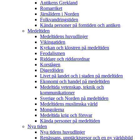
Antikens Grekland
Romarriket
Järnåldern i Norden
Folkvandringstiden
Kända personer på forntiden och antiken
Medeltiden
Medeltidens huvudlinjer
Vikingatiden
Kyrkan och klostren på medeltiden
Feodalismen
Riddare och riddarordnar
Korstågen
Digerdöden
Livet på landet och i staden på medeltiden
Ekonomi och handel på medeltiden
Medeltida vetenskap, teknik och
kommunikationer
Sverige och Norden på medeltiden
Medeltidens muslimska värld
Mongolerna
Medeltida krig och försvar
Kända personer på medeltiden
Nya tiden
Nya tidens huvudlinjer
Renässans, upptäcktsresor och en ny världsbild