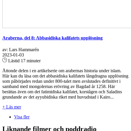
Araberna, del 8: Abbasidiska kalifatets upplösning
av: Lars Hammarén
2023-01-03
Lästid 17 minuter
Åttonde delen i en artikelserie om arabernas historia under islam.
Här kan du läsa om det abbasidiska kalifatets långdragna upplösning
som påbörjades redan under 800-talet men avslutades definitivt i
samband med mongolernas erövring av Bagdad år 1258. Här
berättas även om det fatimidiska kalifatet, korstågen och Saladins
grundande av det ayyubidiska riket med huvudstad i Kairo...
+ Läs mer
Visa fler
Liknande filmer och poddradio