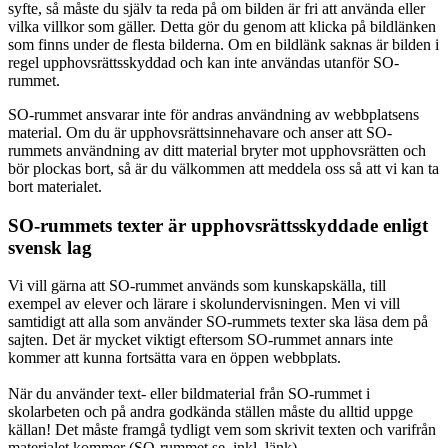
syfte, så måste du själv ta reda på om bilden är fri att använda eller
vilka villkor som gäller. Detta gör du genom att klicka på bildlänken
som finns under de flesta bilderna. Om en bildlänk saknas är bilden i
regel upphovsrättsskyddad och kan inte användas utanför SO-
rummet.
SO-rummet ansvarar inte för andras användning av webbplatsens
material. Om du är upphovsrättsinnehavare och anser att SO-
rummets användning av ditt material bryter mot upphovsrätten och
bör plockas bort, så är du välkommen att meddela oss så att vi kan ta
bort materialet.
SO-rummets texter är upphovsrättsskyddade enligt
svensk lag
Vi vill gärna att SO-rummet används som kunskapskälla, till
exempel av elever och lärare i skolundervisningen. Men vi vill
samtidigt att alla som använder SO-rummets texter ska läsa dem på
sajten. Det är mycket viktigt eftersom SO-rummet annars inte
kommer att kunna fortsätta vara en öppen webbplats.
När du använder text- eller bildmaterial från SO-rummet i
skolarbeten och på andra godkända ställen måste du alltid uppge
källan! Det måste framgå tydligt vem som skrivit texten och varifrån
materialet kommer (SO-rummet.se, inkl. länk).