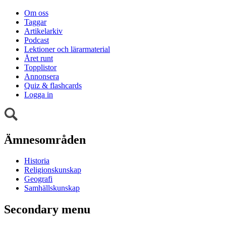
Om oss
Taggar
Artikelarkiv
Podcast
Lektioner och lärarmaterial
Året runt
Topplistor
Annonsera
Quiz & flashcards
Logga in
Ämnesområden
Historia
Religionskunskap
Geografi
Samhällskunskap
Secondary menu