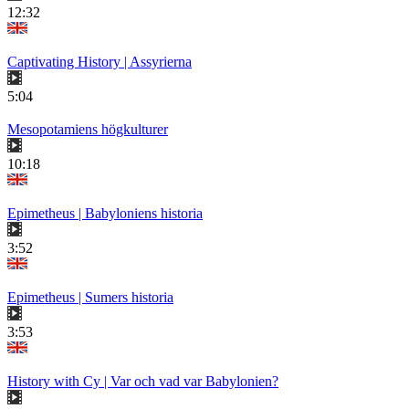
12:32
Captivating History | Assyrierna
5:04
Mesopotamiens högkulturer
10:18
Epimetheus | Babyloniens historia
3:52
Epimetheus | Sumers historia
3:53
History with Cy | Var och vad var Babylonien?