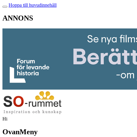
Hoppa till huvudinnehåll
ANNONS
Hi
OvanMeny