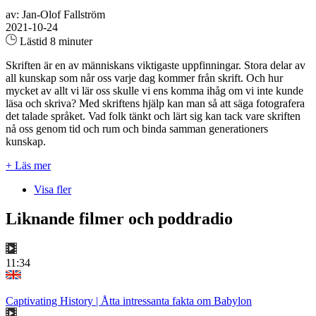
av: Jan-Olof Fallström
2021-10-24
Lästid 8 minuter
Skriften är en av människans viktigaste uppfinningar. Stora delar av
all kunskap som når oss varje dag kommer från skrift. Och hur
mycket av allt vi lär oss skulle vi ens komma ihåg om vi inte kunde
läsa och skriva? Med skriftens hjälp kan man så att säga fotografera
det talade språket. Vad folk tänkt och lärt sig kan tack vare skriften
nå oss genom tid och rum och binda samman generationers
kunskap.
+ Läs mer
Visa fler
Liknande filmer och poddradio
11:34
Captivating History | Åtta intressanta fakta om Babylon