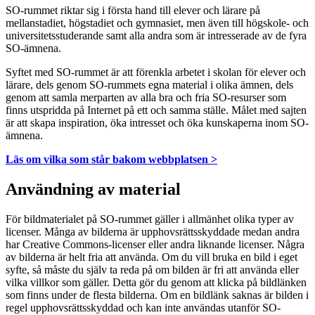
SO-rummet riktar sig i första hand till elever och lärare på
mellanstadiet, högstadiet och gymnasiet, men även till högskole- och
universitetsstuderande samt alla andra som är intresserade av de fyra
SO-ämnena.
Syftet med SO-rummet är att förenkla arbetet i skolan för elever och
lärare, dels genom SO-rummets egna material i olika ämnen, dels
genom att samla merparten av alla bra och fria SO-resurser som
finns utspridda på Internet på ett och samma ställe. Målet med sajten
är att skapa inspiration, öka intresset och öka kunskaperna inom SO-
ämnena.
Läs om vilka som står bakom webbplatsen >
Användning av material
För bildmaterialet på SO-rummet gäller i allmänhet olika typer av
licenser. Många av bilderna är upphovsrättsskyddade medan andra
har Creative Commons-licenser eller andra liknande licenser. Några
av bilderna är helt fria att använda. Om du vill bruka en bild i eget
syfte, så måste du själv ta reda på om bilden är fri att använda eller
vilka villkor som gäller. Detta gör du genom att klicka på bildlänken
som finns under de flesta bilderna. Om en bildlänk saknas är bilden i
regel upphovsrättsskyddad och kan inte användas utanför SO-