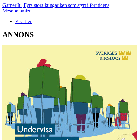
Garner It | Fyra stora kungariken som styrt i forntidens
Mesopotamien
Visa fler
ANNONS