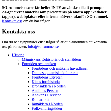
SO-rummets texter får heller INTE användas till att prompta
AI-genererat material som presenteras på andra applikationer
(appar), webbplatser eller interna nätverk utanför SO-rummet.
Kontakta oss
om du har frågor.
Kontakta oss
Om du har synpunkter eller frågor så är du välkommen att kontakta
oss på adressen:
info@so-rummet.se
Historia
Människans förhistoria och stenåldern
Forntiden och antiken
Forntidens och antikens huvudlinjer
De mesopotamiska kulturerna
Forntidens Egypten
Kinas fornhistoria
Bronsåldern i Norden
Antikens Persien
Antikens Grekland
Romarriket
Järnåldern i Norden
Folkvandringstiden