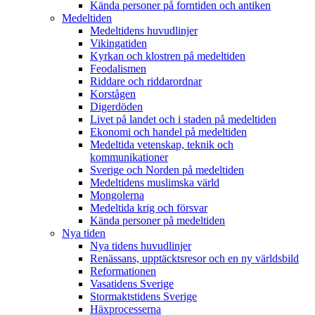
Kända personer på forntiden och antiken
Medeltiden
Medeltidens huvudlinjer
Vikingatiden
Kyrkan och klostren på medeltiden
Feodalismen
Riddare och riddarordnar
Korstågen
Digerdöden
Livet på landet och i staden på medeltiden
Ekonomi och handel på medeltiden
Medeltida vetenskap, teknik och
kommunikationer
Sverige och Norden på medeltiden
Medeltidens muslimska värld
Mongolerna
Medeltida krig och försvar
Kända personer på medeltiden
Nya tiden
Nya tidens huvudlinjer
Renässans, upptäcktsresor och en ny världsbild
Reformationen
Vasatidens Sverige
Stormaktstidens Sverige
Häxprocesserna