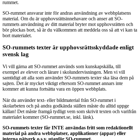
rummet.
SO-rummet ansvarar inte för andras användning av webbplatsens
material. Om du är upphovsrättsinnehavare och anser att SO-
rummets användning av ditt material bryter mot upphovsrätten och
bör plockas bort, så är du välkommen att meddela oss så att vi kan ta
bort materialet.
SO-rummets texter är upphovsrättsskyddade enligt
svensk lag
Vi vill gärna att SO-rummet används som kunskapskälla, till
exempel av elever och lärare i skolundervisningen. Men vi vill
samtidigt att alla som använder SO-rummets texter ska läsa dem på
sajten. Det är mycket viktigt eftersom SO-rummet annars inte
kommer att kunna fortsätta vara en öppen webbplats.
När du använder text- eller bildmaterial från SO-rummet i
skolarbeten och på andra godkända ställen måste du alltid uppge
källan! Det måste framgå tydligt vem som skrivit texten och varifrån
materialet kommer (SO-rummet.se, inkl. länk).
SO-rummets texter får INTE användas fritt som redaktionellt
material på andra webbplatser, applikationer (appar) eller
interna nätverk o.s.v. utanför SO-rummet.