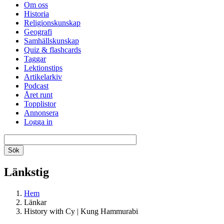
Om oss
Historia
Religionskunskap
Geografi
Samhällskunskap
Quiz & flashcards
Taggar
Lektionstips
Artikelarkiv
Podcast
Året runt
Topplistor
Annonsera
Logga in
Länkstig
Hem
Länkar
History with Cy | Kung Hammurabi