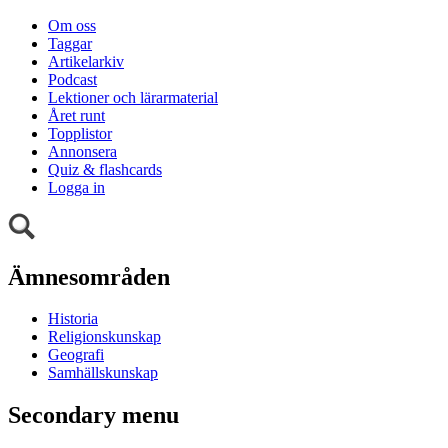
Om oss
Taggar
Artikelarkiv
Podcast
Lektioner och lärarmaterial
Året runt
Topplistor
Annonsera
Quiz & flashcards
Logga in
Ämnesområden
Historia
Religionskunskap
Geografi
Samhällskunskap
Secondary menu