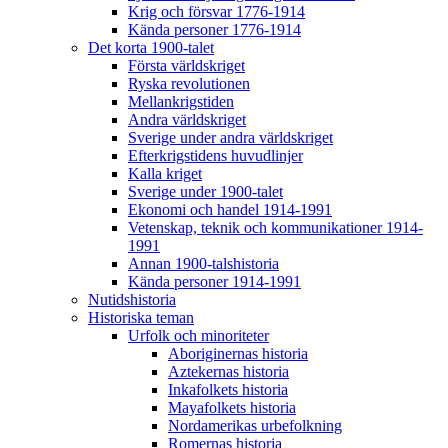
Krig och försvar 1776-1914
Kända personer 1776-1914
Det korta 1900-talet
Första världskriget
Ryska revolutionen
Mellankrigstiden
Andra världskriget
Sverige under andra världskriget
Efterkrigstidens huvudlinjer
Kalla kriget
Sverige under 1900-talet
Ekonomi och handel 1914-1991
Vetenskap, teknik och kommunikationer 1914-
1991
Annan 1900-talshistoria
Kända personer 1914-1991
Nutidshistoria
Historiska teman
Urfolk och minoriteter
Aboriginernas historia
Aztekernas historia
Inkafolkets historia
Mayafolkets historia
Nordamerikas urbefolkning
Romernas historia