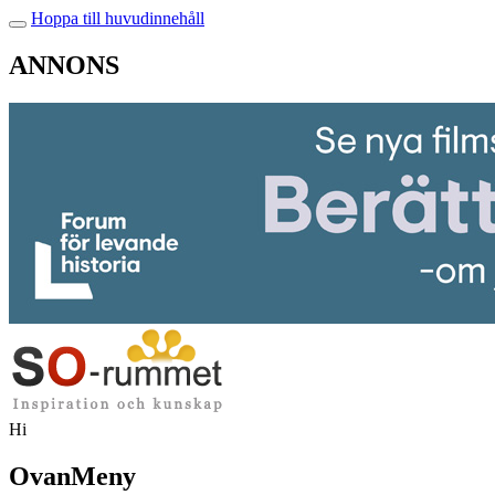
Hoppa till huvudinnehåll
ANNONS
Hi
OvanMeny