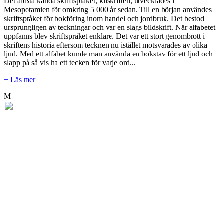
Det äldsta kända skriftspråket, kilskriften, utvecklades i
Mesopotamien för omkring 5 000 år sedan. Till en början användes
skriftspråket för bokföring inom handel och jordbruk. Det bestod
ursprungligen av teckningar och var en slags bildskrift. När alfabetet
uppfanns blev skriftspråket enklare. Det var ett stort genombrott i
skriftens historia eftersom tecknen nu istället motsvarades av olika
ljud. Med ett alfabet kunde man använda en bokstav för ett ljud och
slapp på så vis ha ett tecken för varje ord...
+ Läs mer
M