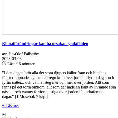
Klimatförändringar kan ha orsakat syndafloden
av: Jan-Olof Fallström
2023-03-08
Lästid 6 minuter
"I den dagen bröt alla det stora djupets källor fram och himlens
fönster öppnade sig, och ett regn kom över jorden i fyrtio dagar och
fyrtio nätter... och vattnet steg mer och mer över jorden. Allt som
fanns på det torra omkom, allt som där hade en fläkt av livsande i sin
näsa ... och vattnet fortfor att stiga över jorden i hundrafemtio
dagar." [1 Mosebok 7 kap.]
+ Läs mer
M