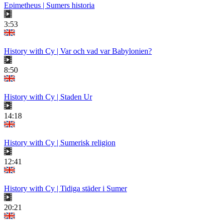
Epimetheus | Sumers historia
3:53
History with Cy | Var och vad var Babylonien?
8:50
History with Cy | Staden Ur
14:18
History with Cy | Sumerisk religion
12:41
History with Cy | Tidiga städer i Sumer
20:21