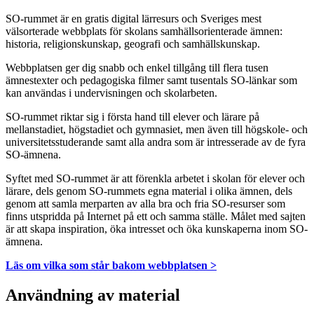
SO-rummet är en gratis digital lärresurs och Sveriges mest
välsorterade webbplats för skolans samhällsorienterade ämnen:
historia, religionskunskap, geografi och samhällskunskap.
Webbplatsen ger dig snabb och enkel tillgång till flera tusen
ämnestexter och pedagogiska filmer samt tusentals SO-länkar som
kan användas i undervisningen och skolarbeten.
SO-rummet riktar sig i första hand till elever och lärare på
mellanstadiet, högstadiet och gymnasiet, men även till högskole- och
universitetsstuderande samt alla andra som är intresserade av de fyra
SO-ämnena.
Syftet med SO-rummet är att förenkla arbetet i skolan för elever och
lärare, dels genom SO-rummets egna material i olika ämnen, dels
genom att samla merparten av alla bra och fria SO-resurser som
finns utspridda på Internet på ett och samma ställe. Målet med sajten
är att skapa inspiration, öka intresset och öka kunskaperna inom SO-
ämnena.
Läs om vilka som står bakom webbplatsen >
Användning av material