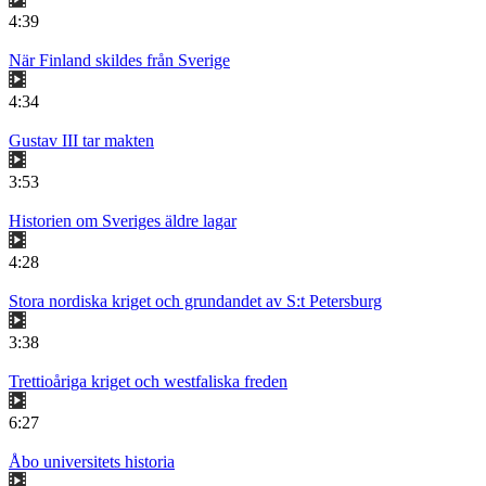
4:39
När Finland skildes från Sverige
4:34
Gustav III tar makten
3:53
Historien om Sveriges äldre lagar
4:28
Stora nordiska kriget och grundandet av S:t Petersburg
3:38
Trettioåriga kriget och westfaliska freden
6:27
Åbo universitets historia