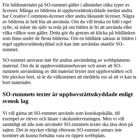
För bildmaterialet på SO-rummet gäller i allmänhet olika typer av
licenser. Många av bilderna är upphovsrättsskyddade medan andra
har Creative Commons-licenser eller andra liknande licenser. Några
av bilderna är helt fria att använda. Om du vill bruka en bild i eget
syfte, så måste du själv ta reda på om bilden är fri att använda eller
vilka villkor som gäller. Detta gör du genom att klicka på bildlänken
som finns under de flesta bilderna. Om en bildlänk saknas är bilden i
regel upphovsrättsskyddad och kan inte användas utanför SO-
rummet.
SO-rummet ansvarar inte för andras användning av webbplatsens
material. Om du är upphovsrättsinnehavare och anser att SO-
rummets användning av ditt material bryter mot upphovsrätten och
bör plockas bort, så är du välkommen att meddela oss så att vi kan ta
bort materialet.
SO-rummets texter är upphovsrättsskyddade enligt
svensk lag
Vi vill gärna att SO-rummet används som kunskapskälla, till
exempel av elever och lärare i skolundervisningen. Men vi vill
samtidigt att alla som använder SO-rummets texter ska läsa dem på
sajten. Det är mycket viktigt eftersom SO-rummet annars inte
kommer att kunna fortsätta vara en öppen webbplats.