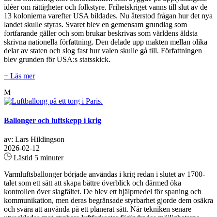
idéer om rättigheter och folkstyre. Frihetskriget vanns till slut av de
13 kolonierna varefter USA bildades. Nu återstod frågan hur det nya
landet skulle styras. Svaret blev en gemensam grundlag som
fortfarande gäller och som brukar beskrivas som världens äldsta
skrivna nationella författning. Den delade upp makten mellan olika
delar av staten och slog fast hur valen skulle gå till. Författningen
blev grunden för USA:s statsskick.
+ Läs mer
M
Ballonger och luftskepp i krig
av: Lars Hildingson
2026-02-12
Lästid 5 minuter
Varmluftsballonger började användas i krig redan i slutet av 1700-
talet som ett sätt att skapa bättre överblick och därmed öka
kontrollen över slagfältet. De blev ett hjälpmedel för spaning och
kommunikation, men deras begränsade styrbarhet gjorde dem osäkra
och svåra att använda på ett planerat sätt. När tekniken senare