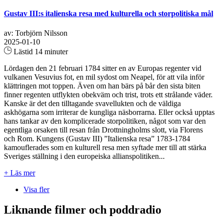
Gustav III:s italienska resa med kulturella och storpolitiska mål
av: Torbjörn Nilsson
2025-01-10
Lästid 14 minuter
Lördagen den 21 februari 1784 sitter en av Europas regenter vid
vulkanen Vesuvius fot, en mil sydost om Neapel, för att vila inför
klättringen mot toppen. Även om han bärs på bår den sista biten
finner regenten utflykten obekväm och trist, trots ett strålande väder.
Kanske är det den tilltagande svavellukten och de väldiga
askhögarna som irriterar de kungliga näsborrarna. Eller också upptas
hans tankar av den komplicerade storpolitiken, något som var den
egentliga orsaken till resan från Drottningholms slott, via Florens
och Rom. Kungens (Gustav III) ”Italienska resa” 1783-1784
kamouflerades som en kulturell resa men syftade mer till att stärka
Sveriges ställning i den europeiska allianspolitiken...
+ Läs mer
Visa fler
Liknande filmer och poddradio