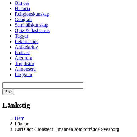
Om oss
Historia
Religionskunskap
Geografi
Samhällskunskap
Quiz & flashcards
Taggar
Lektionstips
Artikelarkiv
Podcast
Året runt
Topplistor
Annonsera
Logga in
Länkstig
Hem
Länkar
Carl Olof Cronstedt – mannen som förrådde Sveaborg