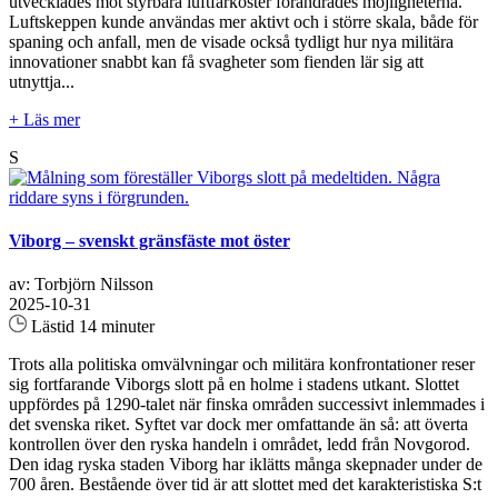
utvecklades mot styrbara luftfarkoster förändrades möjligheterna.
Luftskeppen kunde användas mer aktivt och i större skala, både för
spaning och anfall, men de visade också tydligt hur nya militära
innovationer snabbt kan få svagheter som fienden lär sig att
utnyttja...
+ Läs mer
S
Viborg – svenskt gränsfäste mot öster
av: Torbjörn Nilsson
2025-10-31
Lästid 14 minuter
Trots alla politiska omvälvningar och militära konfrontationer reser
sig fortfarande Viborgs slott på en holme i stadens utkant. Slottet
uppfördes på 1290-talet när finska områden successivt inlemmades i
det svenska riket. Syftet var dock mer omfattande än så: att överta
kontrollen över den ryska handeln i området, ledd från Novgorod.
Den idag ryska staden Viborg har iklätts många skepnader under de
700 åren. Bestående över tid är att slottet med det karakteristiska S:t