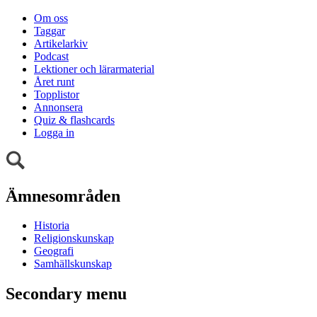
Om oss
Taggar
Artikelarkiv
Podcast
Lektioner och lärarmaterial
Året runt
Topplistor
Annonsera
Quiz & flashcards
Logga in
Ämnesområden
Historia
Religionskunskap
Geografi
Samhällskunskap
Secondary menu