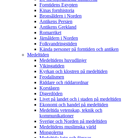
Forntidens Egypten
Kinas fornhistoria
Bronsåldern i Norden
Antikens Persien
Antikens Grekland
Romarriket
Järnåldern i Norden
Folkvandringstiden
Kända personer på forntiden och antiken
Medeltiden
Medeltidens huvudlinjer
Vikingatiden
Kyrkan och klostren på medeltiden
Feodalismen
Riddare och riddarordnar
Korstågen
Digerdöden
Livet på landet och i staden på medeltiden
Ekonomi och handel på medeltiden
Medeltida vetenskap, teknik och
kommunikationer
Sverige och Norden på medeltiden
Medeltidens muslimska värld
Mongolerna
Medeltida krig och försvar