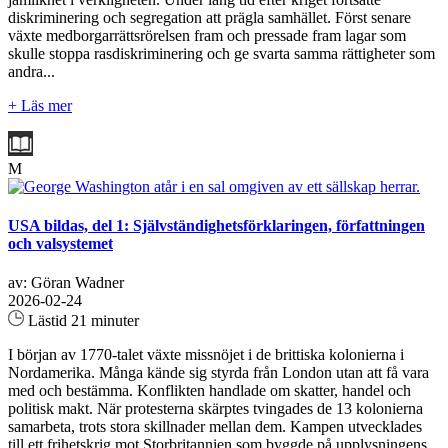
diskriminering och segregation att prägla samhället. Först senare
växte medborgarrättsrörelsen fram och pressade fram lagar som
skulle stoppa rasdiskriminering och ge svarta samma rättigheter som
andra...
+ Läs mer
M
USA bildas, del 1: Självständighetsförklaringen, författningen
och valsystemet
av: Göran Wadner
2026-02-24
Lästid 21 minuter
I början av 1770-talet växte missnöjet i de brittiska kolonierna i
Nordamerika. Många kände sig styrda från London utan att få vara
med och bestämma. Konflikten handlade om skatter, handel och
politisk makt. När protesterna skärptes tvingades de 13 kolonierna
samarbeta, trots stora skillnader mellan dem. Kampen utvecklades
till ett frihetskrig mot Storbritannien som byggde på upplysningens