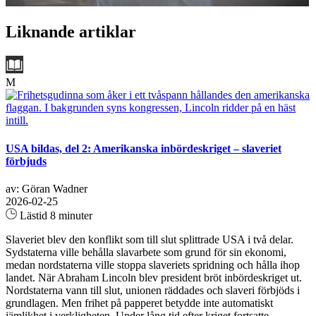
Liknande artiklar
M
USA bildas, del 2: Amerikanska inbördeskriget – slaveriet
förbjuds
av: Göran Wadner
2026-02-25
Lästid 8 minuter
Slaveriet blev den konflikt som till slut splittrade USA i två delar.
Sydstaterna ville behålla slavarbete som grund för sin ekonomi,
medan nordstaterna ville stoppa slaveriets spridning och hålla ihop
landet. När Abraham Lincoln blev president bröt inbördeskriget ut.
Nordstaterna vann till slut, unionen räddades och slaveri förbjöds i
grundlagen. Men frihet på papperet betydde inte automatiskt
jämlikhet i verkligheten. Under lång tid efter kriget fortsatte