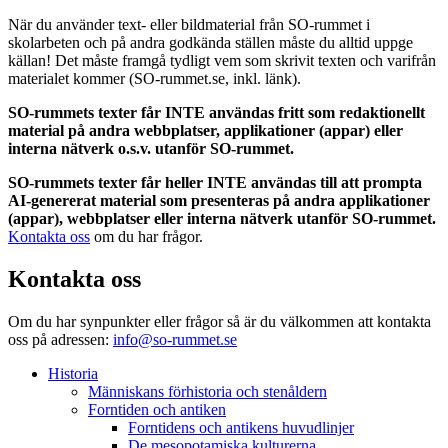
När du använder text- eller bildmaterial från SO-rummet i
skolarbeten och på andra godkända ställen måste du alltid uppge
källan! Det måste framgå tydligt vem som skrivit texten och varifrån
materialet kommer (SO-rummet.se, inkl. länk).
SO-rummets texter får INTE användas fritt som redaktionellt
material på andra webbplatser, applikationer (appar) eller
interna nätverk o.s.v. utanför SO-rummet.
SO-rummets texter får heller INTE användas till att prompta
AI-genererat material som presenteras på andra applikationer
(appar), webbplatser eller interna nätverk utanför SO-rummet.
Kontakta oss
om du har frågor.
Kontakta oss
Om du har synpunkter eller frågor så är du välkommen att kontakta
oss på adressen:
info@so-rummet.se
Historia
Människans förhistoria och stenåldern
Forntiden och antiken
Forntidens och antikens huvudlinjer
De mesopotamiska kulturerna