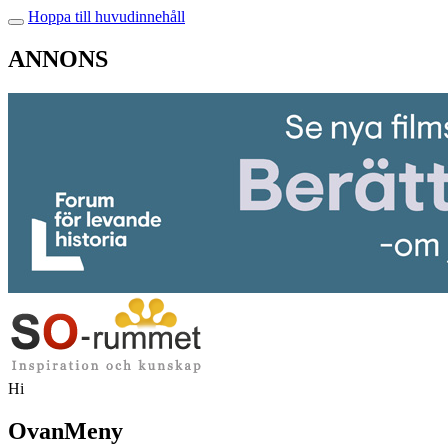
Hoppa till huvudinnehåll
ANNONS
Hi
OvanMeny