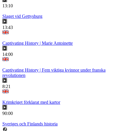
13:10
Slaget vid Gettysburg
13:43
Captivating History | Marie Antoinette
14:00
Captivating History | Fem viktiga kvinnor under franska
revolutionen
8:21
Krimkriget förklarat med kartor
90:00
Sveriges och Finlands historia