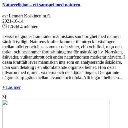
Naturreligion – ett samspel med naturen
av: Lennart Koskinen m.fl.
2021-10-14
Lästid 4 minuter
I vissa religioner framträder människans samhörighet med naturen
särskilt tydligt. Naturens krafter kommer till uttryck i växlingen
mellan mörker och ljus, sommar och vinter, ebb och flod, regn och
torka, och bestämmer förutsättningarna för mänskligt liv. Norrsken,
åskväder, vulkanutbrott och andra naturfenomen markerar närvaro. I
dessa kraftfält lever människan inte som en analyserande åskådare,
utan som delaktig i en allomfattande organisk helhet. Hon delar
tillvaron med djuren, växterna och de "döda" tingen. Det går inte
någon skarp gräns mellan levande och döda. Allt ingår i helheten...
+ Läs mer
M