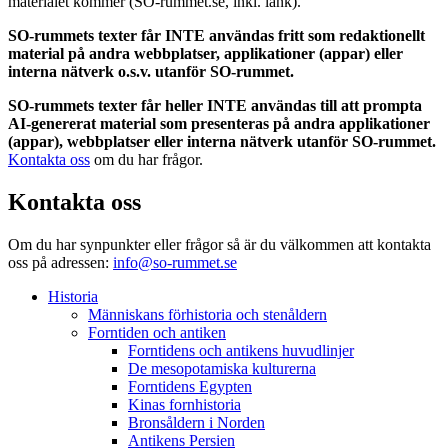
materialet kommer (SO-rummet.se, inkl. länk).
SO-rummets texter får INTE användas fritt som redaktionellt
material på andra webbplatser, applikationer (appar) eller
interna nätverk o.s.v. utanför SO-rummet.
SO-rummets texter får heller INTE användas till att prompta
AI-genererat material som presenteras på andra applikationer
(appar), webbplatser eller interna nätverk utanför SO-rummet.
Kontakta oss
om du har frågor.
Kontakta oss
Om du har synpunkter eller frågor så är du välkommen att kontakta
oss på adressen:
info@so-rummet.se
Historia
Människans förhistoria och stenåldern
Forntiden och antiken
Forntidens och antikens huvudlinjer
De mesopotamiska kulturerna
Forntidens Egypten
Kinas fornhistoria
Bronsåldern i Norden
Antikens Persien