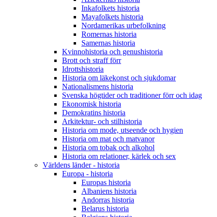
Inkafolkets historia
Mayafolkets historia
Nordamerikas urbefolkning
Romernas historia
Samernas historia
Kvinnohistoria och genushistoria
Brott och straff förr
Idrottshistoria
Historia om läkekonst och sjukdomar
Nationalismens historia
Svenska högtider och traditioner förr och idag
Ekonomisk historia
Demokratins historia
Arkitektur- och stilhistoria
Historia om mode, utseende och hygien
Historia om mat och matvanor
Historia om tobak och alkohol
Historia om relationer, kärlek och sex
Världens länder - historia
Europa - historia
Europas historia
Albaniens historia
Andorras historia
Belarus historia