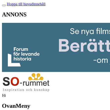
Hoppa till huvudinnehåll
ANNONS
Hi
OvanMeny