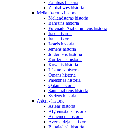
Zambias historia
Zimbabwes historia
Mellanöstern - historia
Mellanösterns historia
Bahrains historia
Förenade Arabemiratens historia
Iraks historia
Irans historia
Israels historia
Jemens historia
Jordaniens historia
Kurdernas historia
Kuwaits historia
Libanons historia
Omans historia
Palestinas historia
Qatars historia
Saudiarabiens historia
Syriens historia
Asien - historia
Asiens historia
Afghanistans historia
Armeniens historia
Azerbajdzjans historia
Bangladesh historia