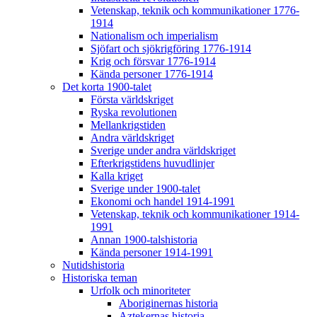
Vetenskap, teknik och kommunikationer 1776-
1914
Nationalism och imperialism
Sjöfart och sjökrigföring 1776-1914
Krig och försvar 1776-1914
Kända personer 1776-1914
Det korta 1900-talet
Första världskriget
Ryska revolutionen
Mellankrigstiden
Andra världskriget
Sverige under andra världskriget
Efterkrigstidens huvudlinjer
Kalla kriget
Sverige under 1900-talet
Ekonomi och handel 1914-1991
Vetenskap, teknik och kommunikationer 1914-
1991
Annan 1900-talshistoria
Kända personer 1914-1991
Nutidshistoria
Historiska teman
Urfolk och minoriteter
Aboriginernas historia
Aztekernas historia