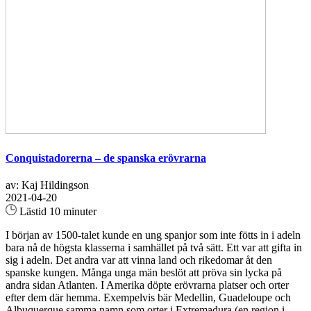
Conquistadorerna – de spanska erövrarna
av: Kaj Hildingson
2021-04-20
Lästid 10 minuter
I början av 1500-talet kunde en ung spanjor som inte fötts in i adeln
bara nå de högsta klasserna i samhället på två sätt. Ett var att gifta in
sig i adeln. Det andra var att vinna land och rikedomar åt den
spanske kungen. Många unga män beslöt att pröva sin lycka på
andra sidan Atlanten. I Amerika döpte erövrarna platser och orter
efter dem där hemma. Exempelvis bär Medellin, Guadeloupe och
Albuquerque samma namn som orter i Extremadura (en region i