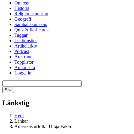
Om oss
Historia
Religionskunskap
Geografi
Samhällskunskap
Quiz & flashcards
Taggar
Lektionstips
Artikelarkiv
Podcast
Året runt
Topplistor
Annonsera
Logga in
Länkstig
Hem
Länkar
Amerikas urfolk : Unga Fakta