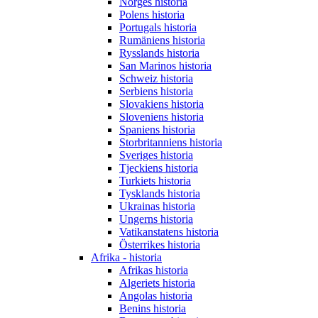
Norges historia
Polens historia
Portugals historia
Rumäniens historia
Rysslands historia
San Marinos historia
Schweiz historia
Serbiens historia
Slovakiens historia
Sloveniens historia
Spaniens historia
Storbritanniens historia
Sveriges historia
Tjeckiens historia
Turkiets historia
Tysklands historia
Ukrainas historia
Ungerns historia
Vatikanstatens historia
Österrikes historia
Afrika - historia
Afrikas historia
Algeriets historia
Angolas historia
Benins historia