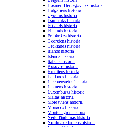
Belgiens historia
Bosnien-Hercegovinas historia
Bulgariens historia
Cyperns historia
Danmarks historia
Estlands historia
Finlands historia
Frankrikes historia
Georgiens historia
Greklands historia
Irlands historia
Islands historia
Italiens historia
Kosovos historia
Kroatiens historia
Lettlands historia
Liechtensteins historia
Litauens historia
Luxemburgs historia
Maltas historia
Moldaviens historia
Monacos historia
Montenegros historia
Nederländernas historia
Nordmakedoniens historia