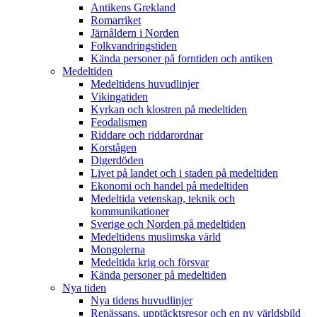
Antikens Grekland
Romarriket
Järnåldern i Norden
Folkvandringstiden
Kända personer på forntiden och antiken
Medeltiden
Medeltidens huvudlinjer
Vikingatiden
Kyrkan och klostren på medeltiden
Feodalismen
Riddare och riddarordnar
Korstågen
Digerdöden
Livet på landet och i staden på medeltiden
Ekonomi och handel på medeltiden
Medeltida vetenskap, teknik och
kommunikationer
Sverige och Norden på medeltiden
Medeltidens muslimska värld
Mongolerna
Medeltida krig och försvar
Kända personer på medeltiden
Nya tiden
Nya tidens huvudlinjer
Renässans, upptäcktsresor och en ny världsbild