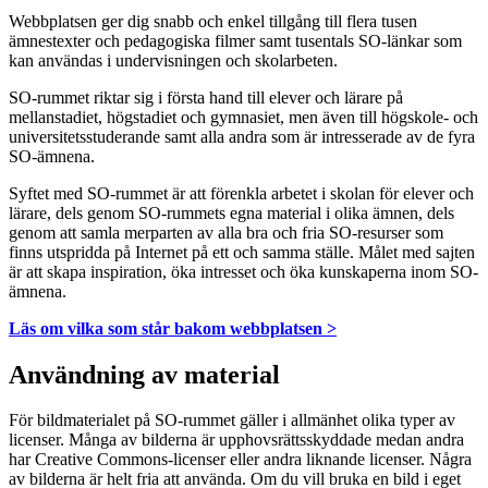
Webbplatsen ger dig snabb och enkel tillgång till flera tusen
ämnestexter och pedagogiska filmer samt tusentals SO-länkar som
kan användas i undervisningen och skolarbeten.
SO-rummet riktar sig i första hand till elever och lärare på
mellanstadiet, högstadiet och gymnasiet, men även till högskole- och
universitetsstuderande samt alla andra som är intresserade av de fyra
SO-ämnena.
Syftet med SO-rummet är att förenkla arbetet i skolan för elever och
lärare, dels genom SO-rummets egna material i olika ämnen, dels
genom att samla merparten av alla bra och fria SO-resurser som
finns utspridda på Internet på ett och samma ställe. Målet med sajten
är att skapa inspiration, öka intresset och öka kunskaperna inom SO-
ämnena.
Läs om vilka som står bakom webbplatsen >
Användning av material
För bildmaterialet på SO-rummet gäller i allmänhet olika typer av
licenser. Många av bilderna är upphovsrättsskyddade medan andra
har Creative Commons-licenser eller andra liknande licenser. Några
av bilderna är helt fria att använda. Om du vill bruka en bild i eget