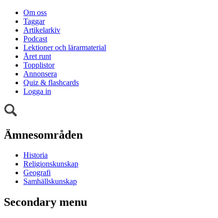
Om oss
Taggar
Artikelarkiv
Podcast
Lektioner och lärarmaterial
Året runt
Topplistor
Annonsera
Quiz & flashcards
Logga in
Ämnesområden
Historia
Religionskunskap
Geografi
Samhällskunskap
Secondary menu