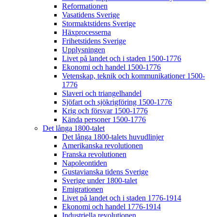
Reformationen
Vasatidens Sverige
Stormaktstidens Sverige
Häxprocesserna
Frihetstidens Sverige
Upplysningen
Livet på landet och i staden 1500-1776
Ekonomi och handel 1500-1776
Vetenskap, teknik och kommunikationer 1500-
1776
Slaveri och triangelhandel
Sjöfart och sjökrigföring 1500-1776
Krig och försvar 1500-1776
Kända personer 1500-1776
Det långa 1800-talet
Det långa 1800-talets huvudlinjer
Amerikanska revolutionen
Franska revolutionen
Napoleontiden
Gustavianska tidens Sverige
Sverige under 1800-talet
Emigrationen
Livet på landet och i staden 1776-1914
Ekonomi och handel 1776-1914
Industriella revolutionen