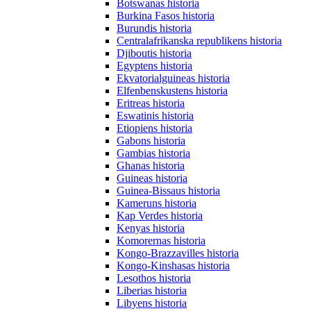
Botswanas historia
Burkina Fasos historia
Burundis historia
Centralafrikanska republikens historia
Djiboutis historia
Egyptens historia
Ekvatorialguineas historia
Elfenbenskustens historia
Eritreas historia
Eswatinis historia
Etiopiens historia
Gabons historia
Gambias historia
Ghanas historia
Guineas historia
Guinea-Bissaus historia
Kameruns historia
Kap Verdes historia
Kenyas historia
Komorernas historia
Kongo-Brazzavilles historia
Kongo-Kinshasas historia
Lesothos historia
Liberias historia
Libyens historia