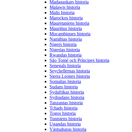
Madagaskars historia
Malawis historia
Malis historia
Marockos historia
Mauretaniens historia
Mauritius historia
Moçambiques historia
Namibias historia
Nigers historia
Nigerias historia
Rwandas historia
São Tomé och Príncipes historia
Senegals historia
Seychellernas historia
Sierra Leones historia
Somalias historia
Sudans historia
Sydafrikas historia
Sydsudans historia
Tanzanias historia
Tchads historia
Togos historia
Tunisiens historia
Ugandas historia
Västsaharas historia