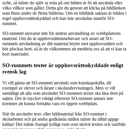
syfte, så måste du själv ta reda på om bilden är fri att använda eller
vilka villkor som gäller. Detta gör du genom att klicka på bildlänken
som finns under de flesta bilderna. Om en bildlänk saknas är bilden i
regel upphovsrättsskyddad och kan inte användas utanför SO-
rummet.
SO-rummet ansvarar inte för andras användning av webbplatsens
material. Om du är upphovsrättsinnehavare och anser att SO-
rummets användning av ditt material bryter mot upphovsrätten och
bör plockas bort, så är du välkommen att meddela oss så att vi kan ta
bort materialet.
SO-rummets texter är upphovsrättsskyddade enligt
svensk lag
Vi vill gärna att SO-rummet används som kunskapskälla, till
exempel av elever och lärare i skolundervisningen. Men vi vill
samtidigt att alla som använder SO-rummets texter ska läsa dem på
sajten. Det är mycket viktigt eftersom SO-rummet annars inte
kommer att kunna fortsätta vara en öppen webbplats.
När du använder text- eller bildmaterial från SO-rummet i
skolarbeten och på andra godkända ställen måste du alltid uppge
källan! Det måste framgå tydligt vem som skrivit texten och varifrån