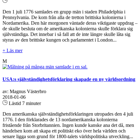
Den 1 juli 1776 samlades en grupp män i staden Philadelphia i
Pennsylvania. De kom från alla de tretton brittiska kolonierna i
Nordamerika. Den här morgonen väntade deras viktigaste uppdrag –
de skulle besluta om de amerikanska kolonierna skulle förklara sig
självständiga. Det innebar i så fall att de inte längre skulle låta sig
styras av den brittiske kungen och parlamentet i London...
+ Läs mer
M
USA:s självständighetsförklaring skapade en ny världsordning
av: Magnus Västerbro
2018-01-06
Lästid 7 minuter
Den amerikanska självständighetsförklaringen utropades den 4 juli
1776. I den förklarades de 13 nordamerikanska kolonierna
fristående från Storbritannien. Ingen kunde kanske ana det då, men
händelsen kom att skapa ett politiskt eko över hela världen och
senare ligga som grund för 1800-talets världspolitiska utveckling...