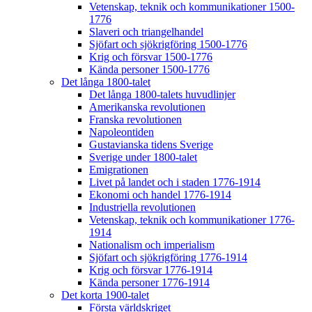
Vetenskap, teknik och kommunikationer 1500-
1776
Slaveri och triangelhandel
Sjöfart och sjökrigföring 1500-1776
Krig och försvar 1500-1776
Kända personer 1500-1776
Det långa 1800-talet
Det långa 1800-talets huvudlinjer
Amerikanska revolutionen
Franska revolutionen
Napoleontiden
Gustavianska tidens Sverige
Sverige under 1800-talet
Emigrationen
Livet på landet och i staden 1776-1914
Ekonomi och handel 1776-1914
Industriella revolutionen
Vetenskap, teknik och kommunikationer 1776-
1914
Nationalism och imperialism
Sjöfart och sjökrigföring 1776-1914
Krig och försvar 1776-1914
Kända personer 1776-1914
Det korta 1900-talet
Första världskriget