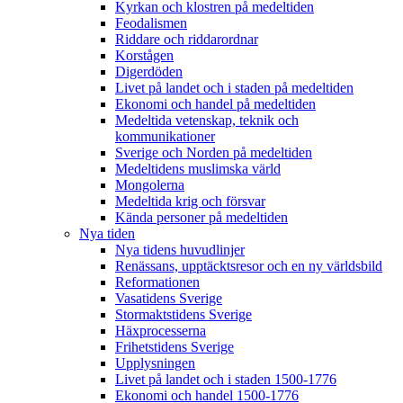
Kyrkan och klostren på medeltiden
Feodalismen
Riddare och riddarordnar
Korstågen
Digerdöden
Livet på landet och i staden på medeltiden
Ekonomi och handel på medeltiden
Medeltida vetenskap, teknik och
kommunikationer
Sverige och Norden på medeltiden
Medeltidens muslimska värld
Mongolerna
Medeltida krig och försvar
Kända personer på medeltiden
Nya tiden
Nya tidens huvudlinjer
Renässans, upptäcktsresor och en ny världsbild
Reformationen
Vasatidens Sverige
Stormaktstidens Sverige
Häxprocesserna
Frihetstidens Sverige
Upplysningen
Livet på landet och i staden 1500-1776
Ekonomi och handel 1500-1776