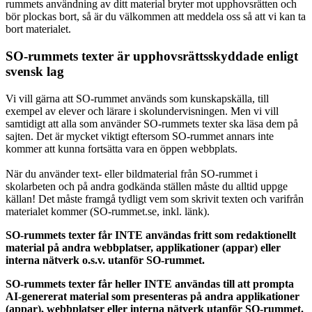
rummets användning av ditt material bryter mot upphovsrätten och
bör plockas bort, så är du välkommen att meddela oss så att vi kan ta
bort materialet.
SO-rummets texter är upphovsrättsskyddade enligt
svensk lag
Vi vill gärna att SO-rummet används som kunskapskälla, till
exempel av elever och lärare i skolundervisningen. Men vi vill
samtidigt att alla som använder SO-rummets texter ska läsa dem på
sajten. Det är mycket viktigt eftersom SO-rummet annars inte
kommer att kunna fortsätta vara en öppen webbplats.
När du använder text- eller bildmaterial från SO-rummet i
skolarbeten och på andra godkända ställen måste du alltid uppge
källan! Det måste framgå tydligt vem som skrivit texten och varifrån
materialet kommer (SO-rummet.se, inkl. länk).
SO-rummets texter får INTE användas fritt som redaktionellt
material på andra webbplatser, applikationer (appar) eller
interna nätverk o.s.v. utanför SO-rummet.
SO-rummets texter får heller INTE användas till att prompta
AI-genererat material som presenteras på andra applikationer
(appar), webbplatser eller interna nätverk utanför SO-rummet.