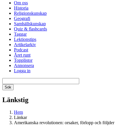
Om oss
Historia
Religionskunskap
Geografi
Samhällskunskap
Quiz & flashcards
Taggar
Lektionstips
Artikelarkiv
Podcast
Året runt
Topplistor
Annonsera
Logga in
Länkstig
Hem
Länkar
Amerikanska revolutionen: orsaker, förlopp och följder