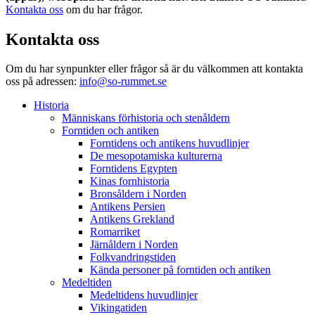
Kontakta oss
om du har frågor.
Kontakta oss
Om du har synpunkter eller frågor så är du välkommen att kontakta
oss på adressen:
info@so-rummet.se
Historia
Människans förhistoria och stenåldern
Forntiden och antiken
Forntidens och antikens huvudlinjer
De mesopotamiska kulturerna
Forntidens Egypten
Kinas fornhistoria
Bronsåldern i Norden
Antikens Persien
Antikens Grekland
Romarriket
Järnåldern i Norden
Folkvandringstiden
Kända personer på forntiden och antiken
Medeltiden
Medeltidens huvudlinjer
Vikingatiden