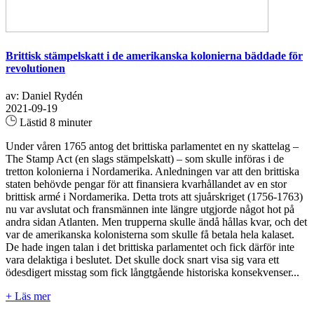
Brittisk stämpelskatt i de amerikanska kolonierna bäddade för
revolutionen
av: Daniel Rydén
2021-09-19
Lästid 8 minuter
Under våren 1765 antog det brittiska parlamentet en ny skattelag –
The Stamp Act (en slags stämpelskatt) – som skulle införas i de
tretton kolonierna i Nordamerika. Anledningen var att den brittiska
staten behövde pengar för att finansiera kvarhållandet av en stor
brittisk armé i Nordamerika. Detta trots att sjuårskriget (1756-1763)
nu var avslutat och fransmännen inte längre utgjorde något hot på
andra sidan Atlanten. Men trupperna skulle ändå hållas kvar, och det
var de amerikanska kolonisterna som skulle få betala hela kalaset.
De hade ingen talan i det brittiska parlamentet och fick därför inte
vara delaktiga i beslutet. Det skulle dock snart visa sig vara ett
ödesdigert misstag som fick långtgående historiska konsekvenser...
+ Läs mer