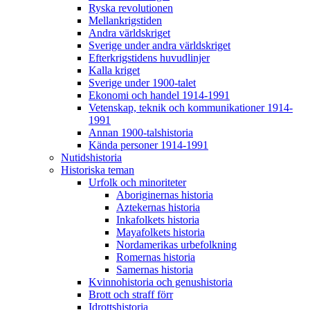
Ryska revolutionen
Mellankrigstiden
Andra världskriget
Sverige under andra världskriget
Efterkrigstidens huvudlinjer
Kalla kriget
Sverige under 1900-talet
Ekonomi och handel 1914-1991
Vetenskap, teknik och kommunikationer 1914-
1991
Annan 1900-talshistoria
Kända personer 1914-1991
Nutidshistoria
Historiska teman
Urfolk och minoriteter
Aboriginernas historia
Aztekernas historia
Inkafolkets historia
Mayafolkets historia
Nordamerikas urbefolkning
Romernas historia
Samernas historia
Kvinnohistoria och genushistoria
Brott och straff förr
Idrottshistoria