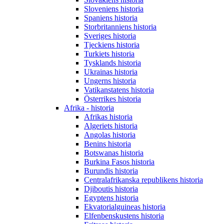
Sloveniens historia
Spaniens historia
Storbritanniens historia
Sveriges historia
Tjeckiens historia
Turkiets historia
Tysklands historia
Ukrainas historia
Ungerns historia
Vatikanstatens historia
Österrikes historia
Afrika - historia
Afrikas historia
Algeriets historia
Angolas historia
Benins historia
Botswanas historia
Burkina Fasos historia
Burundis historia
Centralafrikanska republikens historia
Djiboutis historia
Egyptens historia
Ekvatorialguineas historia
Elfenbenskustens historia