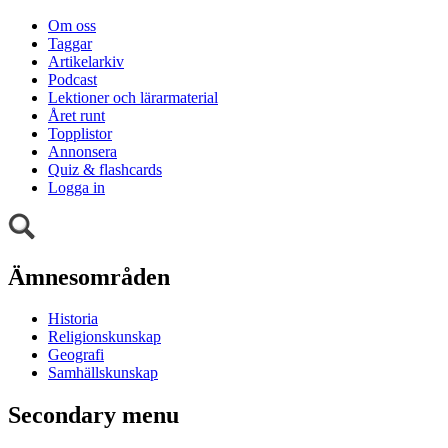
Om oss
Taggar
Artikelarkiv
Podcast
Lektioner och lärarmaterial
Året runt
Topplistor
Annonsera
Quiz & flashcards
Logga in
Ämnesområden
Historia
Religionskunskap
Geografi
Samhällskunskap
Secondary menu