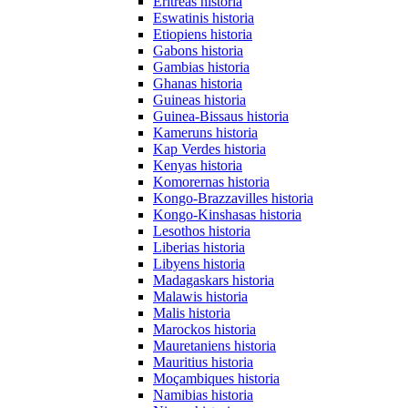
Eritreas historia
Eswatinis historia
Etiopiens historia
Gabons historia
Gambias historia
Ghanas historia
Guineas historia
Guinea-Bissaus historia
Kameruns historia
Kap Verdes historia
Kenyas historia
Komorernas historia
Kongo-Brazzavilles historia
Kongo-Kinshasas historia
Lesothos historia
Liberias historia
Libyens historia
Madagaskars historia
Malawis historia
Malis historia
Marockos historia
Mauretaniens historia
Mauritius historia
Moçambiques historia
Namibias historia