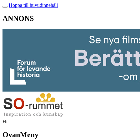
Hoppa till huvudinnehåll
ANNONS
Hi
OvanMeny