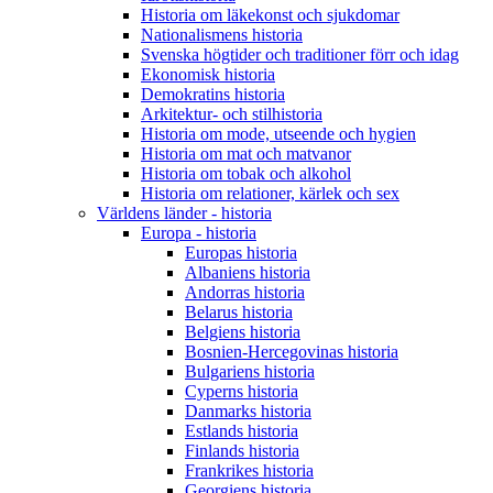
Historia om läkekonst och sjukdomar
Nationalismens historia
Svenska högtider och traditioner förr och idag
Ekonomisk historia
Demokratins historia
Arkitektur- och stilhistoria
Historia om mode, utseende och hygien
Historia om mat och matvanor
Historia om tobak och alkohol
Historia om relationer, kärlek och sex
Världens länder - historia
Europa - historia
Europas historia
Albaniens historia
Andorras historia
Belarus historia
Belgiens historia
Bosnien-Hercegovinas historia
Bulgariens historia
Cyperns historia
Danmarks historia
Estlands historia
Finlands historia
Frankrikes historia
Georgiens historia