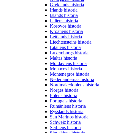
Greklands historia
Irlands historia
Islands historia
Italiens historia
Kosovos historia
Kroatiens historia
Lettlands historia
Liechtensteins historia
Litauens historia
Luxemburgs historia
Maltas historia
Moldaviens historia
Monacos historia
Montenegros historia
Nederländernas historia
Nordmakedoniens historia
Norges historia
Polens historia
Portugals historia
Rumäniens historia
Rysslands historia
San Marinos historia
Schweiz historia
Serbiens historia
Slovakiens historia