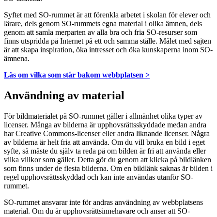
Syftet med SO-rummet är att förenkla arbetet i skolan för elever och
lärare, dels genom SO-rummets egna material i olika ämnen, dels
genom att samla merparten av alla bra och fria SO-resurser som
finns utspridda på Internet på ett och samma ställe. Målet med sajten
är att skapa inspiration, öka intresset och öka kunskaperna inom SO-
ämnena.
Läs om vilka som står bakom webbplatsen >
Användning av material
För bildmaterialet på SO-rummet gäller i allmänhet olika typer av
licenser. Många av bilderna är upphovsrättsskyddade medan andra
har Creative Commons-licenser eller andra liknande licenser. Några
av bilderna är helt fria att använda. Om du vill bruka en bild i eget
syfte, så måste du själv ta reda på om bilden är fri att använda eller
vilka villkor som gäller. Detta gör du genom att klicka på bildlänken
som finns under de flesta bilderna. Om en bildlänk saknas är bilden i
regel upphovsrättsskyddad och kan inte användas utanför SO-
rummet.
SO-rummet ansvarar inte för andras användning av webbplatsens
material. Om du är upphovsrättsinnehavare och anser att SO-