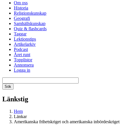
Om oss
Historia
Religionskunskap
Geografi
Samhällskunskap
Quiz & flashcards
Taggar
Lektionstips
Artikelarkiv
Podcast
Året runt
Topplistor
Annonsera
Logga in
Länkstig
Hem
Länkar
Amerikanska frihetskriget och amerikanska inbördeskriget