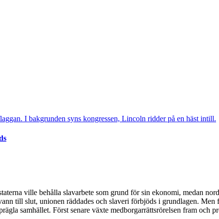
ds
ydstaterna ville behålla slavarbete som grund för sin ekonomi, medan nord
nn till slut, unionen räddades och slaveri förbjöds i grundlagen. Men f
tt prägla samhället. Först senare växte medborgarrättsrörelsen fram och 