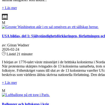
+ Läs mer
M
USA bildas, del 1: Självständighetsförklaringen, författningen oc
av: Göran Wadner
2026-02-24
Lästid 21 minuter
I början av 1770-talet växte missnöjet i de brittiska kolonierna i No
När protesterna skärptes tvingades de 13 kolonierna samarbeta, trots 
folkstyre. Frihetskriget vanns till slut av de 13 kolonierna varefter 
beskrivas som världens äldsta skrivna nationella författning. Den dela
+ Läs mer
M
Ballonger och luftskepp i krig