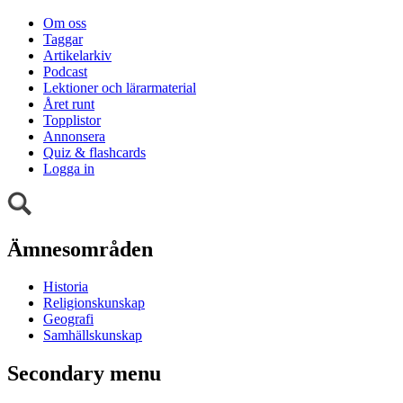
Om oss
Taggar
Artikelarkiv
Podcast
Lektioner och lärarmaterial
Året runt
Topplistor
Annonsera
Quiz & flashcards
Logga in
Ämnesområden
Historia
Religionskunskap
Geografi
Samhällskunskap
Secondary menu