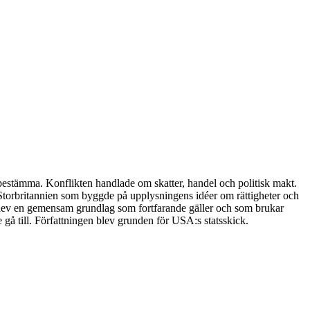
 bestämma. Konflikten handlade om skatter, handel och politisk makt.
t Storbritannien som byggde på upplysningens idéer om rättigheter och
et blev en gemensam grundlag som fortfarande gäller och som brukar
 gå till. Författningen blev grunden för USA:s statsskick.