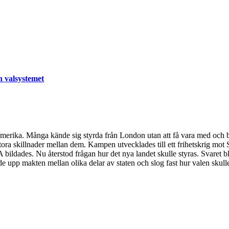
h valsystemet
rdamerika. Många kände sig styrda från London utan att få vara med och
stora skillnader mellan dem. Kampen utvecklades till ett frihetskrig mo
USA bildades. Nu återstod frågan hur det nya landet skulle styras. Svar
de upp makten mellan olika delar av staten och slog fast hur valen skulle