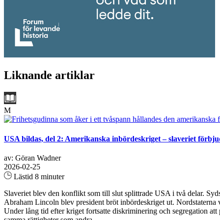
Liknande artiklar
M
USA bildas, del 2: Amerikanska inbördeskriget – slaveriet förbju
av: Göran Wadner
2026-02-25
Lästid 8 minuter
Slaveriet blev den konflikt som till slut splittrade USA i två delar. S
Abraham Lincoln blev president bröt inbördeskriget ut. Nordstaterna va
Under lång tid efter kriget fortsatte diskriminering och segregation a
samma rättigheter som andra...