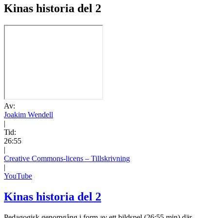
Kinas historia del 2
Av:
Joakim Wendell
|
Tid:
26:55
|
Creative Commons-licens – Tillskrivning
|
YouTube
Kinas historia del 2
Pedagogisk genomgång i form av ett bildspel (26:55 min) där