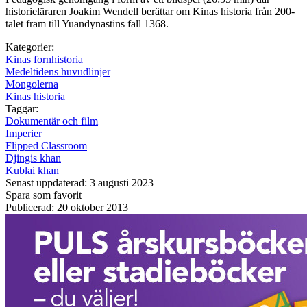
historieläraren Joakim Wendell berättar om Kinas historia från 200-
talet fram till Yuandynastins fall 1368.
Kategorier:
Kinas fornhistoria
Medeltidens huvudlinjer
Mongolerna
Kinas historia
Taggar:
Dokumentär och film
Imperier
Flipped Classroom
Djingis khan
Kublai khan
Senast uppdaterad: 3 augusti 2023
Spara som favorit
Publicerad: 20 oktober 2013