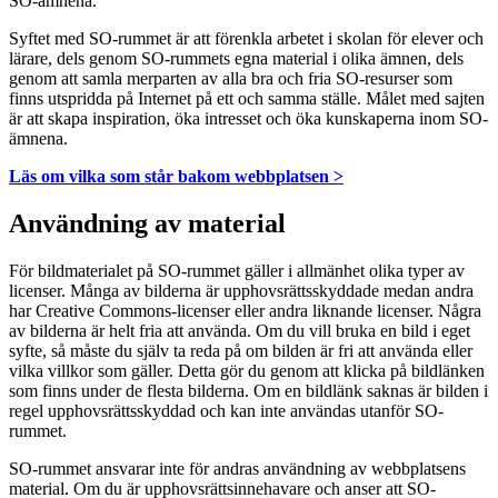
SO-ämnena.
Syftet med SO-rummet är att förenkla arbetet i skolan för elever och
lärare, dels genom SO-rummets egna material i olika ämnen, dels
genom att samla merparten av alla bra och fria SO-resurser som
finns utspridda på Internet på ett och samma ställe. Målet med sajten
är att skapa inspiration, öka intresset och öka kunskaperna inom SO-
ämnena.
Läs om vilka som står bakom webbplatsen >
Användning av material
För bildmaterialet på SO-rummet gäller i allmänhet olika typer av
licenser. Många av bilderna är upphovsrättsskyddade medan andra
har Creative Commons-licenser eller andra liknande licenser. Några
av bilderna är helt fria att använda. Om du vill bruka en bild i eget
syfte, så måste du själv ta reda på om bilden är fri att använda eller
vilka villkor som gäller. Detta gör du genom att klicka på bildlänken
som finns under de flesta bilderna. Om en bildlänk saknas är bilden i
regel upphovsrättsskyddad och kan inte användas utanför SO-
rummet.
SO-rummet ansvarar inte för andras användning av webbplatsens
material. Om du är upphovsrättsinnehavare och anser att SO-