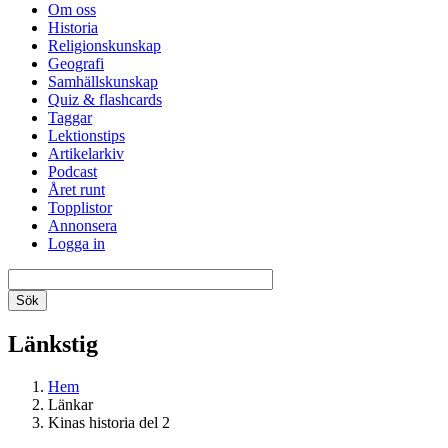
Om oss
Historia
Religionskunskap
Geografi
Samhällskunskap
Quiz & flashcards
Taggar
Lektionstips
Artikelarkiv
Podcast
Året runt
Topplistor
Annonsera
Logga in
Länkstig
Hem
Länkar
Kinas historia del 2