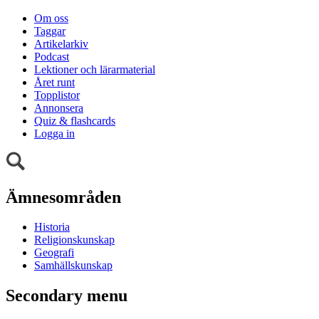
Om oss
Taggar
Artikelarkiv
Podcast
Lektioner och lärarmaterial
Året runt
Topplistor
Annonsera
Quiz & flashcards
Logga in
Ämnesområden
Historia
Religionskunskap
Geografi
Samhällskunskap
Secondary menu