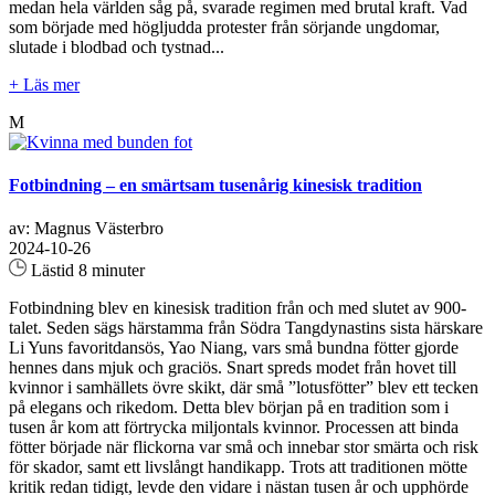
medan hela världen såg på, svarade regimen med brutal kraft. Vad
som började med högljudda protester från sörjande ungdomar,
slutade i blodbad och tystnad...
+ Läs mer
M
Fotbindning – en smärtsam tusenårig kinesisk tradition
av: Magnus Västerbro
2024-10-26
Lästid 8 minuter
Fotbindning blev en kinesisk tradition från och med slutet av 900-
talet. Seden sägs härstamma från Södra Tangdynastins sista härskare
Li Yuns favoritdansös, Yao Niang, vars små bundna fötter gjorde
hennes dans mjuk och graciös. Snart spreds modet från hovet till
kvinnor i samhällets övre skikt, där små ”lotusfötter” blev ett tecken
på elegans och rikedom. Detta blev början på en tradition som i
tusen år kom att förtrycka miljontals kvinnor. Processen att binda
fötter började när flickorna var små och innebar stor smärta och risk
för skador, samt ett livslångt handikapp. Trots att traditionen mötte
kritik redan tidigt, levde den vidare i nästan tusen år och upphörde