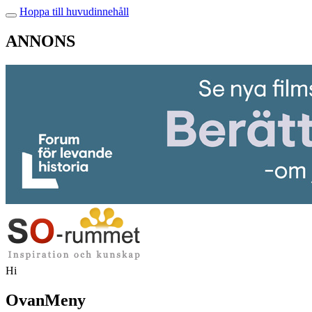
Hoppa till huvudinnehåll
ANNONS
Hi
OvanMeny