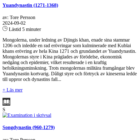
Yuandynastin (1271-1368)
av: Tore Persson
2024-09-02
Lästid 5 minuter
Mongolerna, under ledning av Djingis khan, enade sina stammar
1206 och inledde en rad erövringar som kulminerade med Kublai
khans erövring av hela Kina 1271 och grundandet av Yuandynastin.
Mongolernas styre i Kina präglades av förödelse, ekonomisk
nedgång och epidemier, vilket resulterade i en kraftig
befolkningsminskning. Trots mongolernas militära framgångar blev
Yuandynastin kortvarig. Dåligt styre och förtryck av kineserna ledde
till uppror och dynastins fall...
+ Läs mer
S
Songdynastin (960-1279)
av: Tore Persson