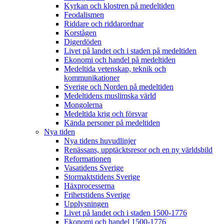
Kyrkan och klostren på medeltiden
Feodalismen
Riddare och riddarordnar
Korstågen
Digerdöden
Livet på landet och i staden på medeltiden
Ekonomi och handel på medeltiden
Medeltida vetenskap, teknik och
kommunikationer
Sverige och Norden på medeltiden
Medeltidens muslimska värld
Mongolerna
Medeltida krig och försvar
Kända personer på medeltiden
Nya tiden
Nya tidens huvudlinjer
Renässans, upptäcktsresor och en ny världsbild
Reformationen
Vasatidens Sverige
Stormaktstidens Sverige
Häxprocesserna
Frihetstidens Sverige
Upplysningen
Livet på landet och i staden 1500-1776
Ekonomi och handel 1500-1776