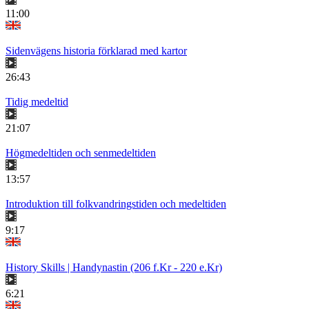
11:00
Sidenvägens historia förklarad med kartor
26:43
Tidig medeltid
21:07
Högmedeltiden och senmedeltiden
13:57
Introduktion till folkvandringstiden och medeltiden
9:17
History Skills | Handynastin (206 f.Kr - 220 e.Kr)
6:21