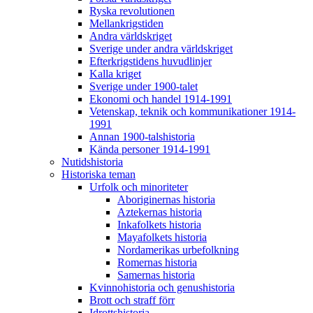
Ryska revolutionen
Mellankrigstiden
Andra världskriget
Sverige under andra världskriget
Efterkrigstidens huvudlinjer
Kalla kriget
Sverige under 1900-talet
Ekonomi och handel 1914-1991
Vetenskap, teknik och kommunikationer 1914-
1991
Annan 1900-talshistoria
Kända personer 1914-1991
Nutidshistoria
Historiska teman
Urfolk och minoriteter
Aboriginernas historia
Aztekernas historia
Inkafolkets historia
Mayafolkets historia
Nordamerikas urbefolkning
Romernas historia
Samernas historia
Kvinnohistoria och genushistoria
Brott och straff förr
Idrottshistoria