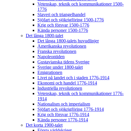
Vetenskap, teknik och kommunikationer 1500-
1776
Slaveri och triangelhandel
Sjöfart och sjökrigföring 1500-1776
Krig och försvar 1500-1776
Kända personer 1500-1776
Det långa 1800-talet
Det långa 1800-talets huvudlinjer
Amerikanska revolutionen
Franska revolutionen
Napoleontiden
Gustavianska tidens Sverige
Sverige under 1800-talet
Emigrationen
Livet på landet och i staden 1776-1914
Ekonomi och handel 1776-1914
Industriella revolutionen
Vetenskap, teknik och kommunikationer 1776-
1914
Nationalism och imperialism
Sjöfart och sjökrigföring 1776-1914
Krig och försvar 1776-1914
Kända personer 1776-1914
Det korta 1900-talet
Första världskriget