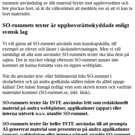
rummets användning av ditt material bryter mot upphovsrätten och
bör plockas bort, så är du välkommen att meddela oss så att vi kan ta
bort materialet.
SO-rummets texter är upphovsrättsskyddade enligt
svensk lag
Vi vill gärna att SO-rummet används som kunskapskälla, till
exempel av elever och lärare i skolundervisningen. Men vi vill
samtidigt att alla som använder SO-rummets texter ska läsa dem på
sajten. Det är mycket viktigt eftersom SO-rummet annars inte
kommer att kunna fortsätta vara en öppen webbplats.
När du använder text- eller bildmaterial från SO-rummet i
skolarbeten och på andra godkända ställen måste du alltid uppge
källan! Det måste framgå tydligt vem som skrivit texten och varifrån
materialet kommer (SO-rummet.se, inkl. länk).
SO-rummets texter får INTE användas fritt som redaktionellt
material på andra webbplatser, applikationer (appar) eller
interna nätverk o.s.v. utanför SO-rummet.
SO-rummets texter får heller INTE användas till att prompta
AI-genererat material som presenteras på andra applikationer
(appar), webbplatser eller interna nätverk utanför SO-rummet.