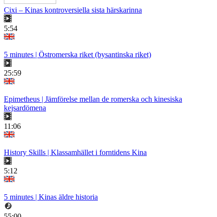
Cixi – Kinas kontroversiella sista härskarinna
5:54
5 minutes | Östromerska riket (bysantinska riket)
25:59
Epimetheus | Jämförelse mellan de romerska och kinesiska
kejsardömena
11:06
History Skills | Klassamhället i forntidens Kina
5:12
5 minutes | Kinas äldre historia
55:00