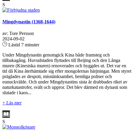
S
Mingdynastin (1368-1644)
av: Tore Persson
2024-09-02
Lästid 7 minuter
Under Mingdynastin genomgick Kina både framsteg och
tillbakagång. Huvudstaden flyttades till Beijing och den Långa
muren (Kinesiska muren) renoverades och byggdes ut. Det var en
tid då Kina återhämtade sig efter mongolernas härjningar. Men styret
präglades av despoti, misstänksamhet, hemliga poliser och
eunuckvälde. Och under Mingdynastins sista år drabbades riket av
naturkatastrofer, svält och uppror. Det blev därmed en dynasti som
slutade i kaos...
+ Läs mer
S