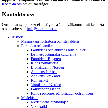
Kontakta oss
om du har frågor.
Kontakta oss
Om du har synpunkter eller frågor så är du välkommen att kontakta
oss på adressen:
info@so-rummet.se
Historia
Människans förhistoria och stenåldern
Forntiden och antiken
Forntidens och antikens huvudlinjer
De mesopotamiska kulturerna
Forntidens Egypten
Kinas fornhistoria
Bronsåldern i Norden
Antikens Persien
Antikens Grekland
Romarriket
Järnåldern i Norden
Folkvandringstiden
Kända personer på forntiden och antiken
Medeltiden
Medeltidens huvudlinjer
Vikingatiden