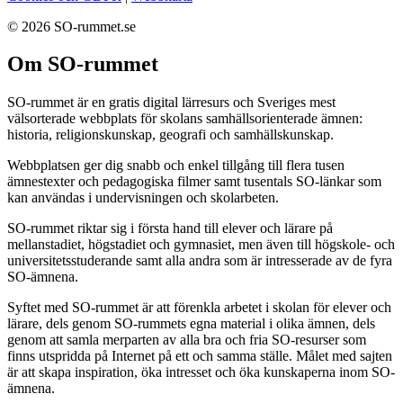
© 2026 SO-rummet.se
Om SO-rummet
SO-rummet är en gratis digital lärresurs och Sveriges mest
välsorterade webbplats för skolans samhällsorienterade ämnen:
historia, religionskunskap, geografi och samhällskunskap.
Webbplatsen ger dig snabb och enkel tillgång till flera tusen
ämnestexter och pedagogiska filmer samt tusentals SO-länkar som
kan användas i undervisningen och skolarbeten.
SO-rummet riktar sig i första hand till elever och lärare på
mellanstadiet, högstadiet och gymnasiet, men även till högskole- och
universitetsstuderande samt alla andra som är intresserade av de fyra
SO-ämnena.
Syftet med SO-rummet är att förenkla arbetet i skolan för elever och
lärare, dels genom SO-rummets egna material i olika ämnen, dels
genom att samla merparten av alla bra och fria SO-resurser som
finns utspridda på Internet på ett och samma ställe. Målet med sajten
är att skapa inspiration, öka intresset och öka kunskaperna inom SO-
ämnena.