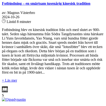
Fotbindning – en smärtsam tusenårig kinesisk tradition
av: Magnus Västerbro
2024-10-26
Lästid 8 minuter
Fotbindning blev en kinesisk tradition från och med slutet av 900-
talet. Seden sägs härstamma från Södra Tangdynastins sista härskare
Li Yuns favoritdansös, Yao Niang, vars små bundna fötter gjorde
hennes dans mjuk och graciös. Snart spreds modet från hovet till
kvinnor i samhällets övre skikt, där små ”lotusfötter” blev ett tecken
på elegans och rikedom. Detta blev början på en tradition som i
tusen år kom att förtrycka miljontals kvinnor. Processen att binda
fötter började när flickorna var små och innebar stor smärta och risk
för skador, samt ett livslångt handikapp. Trots att traditionen mötte
kritik redan tidigt, levde den vidare i nästan tusen år och upphörde
först en bit in på 1900-talet...
+ Läs mer
S