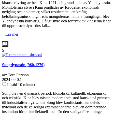
khans erövring av hela Kina 1271 och grundandet av Yuandynastin.
Mongolernas styre i Kina präglades av förödelse, ekonomisk
nedgång och epidemier, vilket resulterade i en kraftig
befolkningsminskning. Trots mongolernas militära framgångar blev
Yuandynastin kortvarig. Dåligt styre och förtryck av kineserna ledde
till uppror och dynastins fall...
+ Läs mer
S
Songdynastin (960-1279)
av: Tore Persson
2024-09-02
Lästid 10 minuter
Song blev en dynamisk period: filosofiskt, kulturellt, ekonomiskt
och tekniskt. Kina blev nästan modernt och stod kanske på gränsen
till industrialisering? Under Song blev konfucianismen delvis
nytolkad och de kejserliga examinationerna blev en dominerande
institution för de intellektuella och för den statliga förvaltningen.