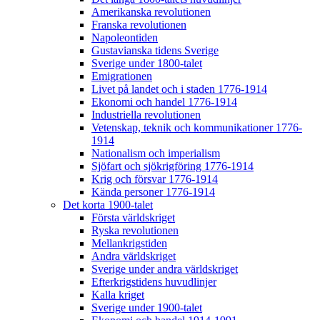
Amerikanska revolutionen
Franska revolutionen
Napoleontiden
Gustavianska tidens Sverige
Sverige under 1800-talet
Emigrationen
Livet på landet och i staden 1776-1914
Ekonomi och handel 1776-1914
Industriella revolutionen
Vetenskap, teknik och kommunikationer 1776-
1914
Nationalism och imperialism
Sjöfart och sjökrigföring 1776-1914
Krig och försvar 1776-1914
Kända personer 1776-1914
Det korta 1900-talet
Första världskriget
Ryska revolutionen
Mellankrigstiden
Andra världskriget
Sverige under andra världskriget
Efterkrigstidens huvudlinjer
Kalla kriget
Sverige under 1900-talet