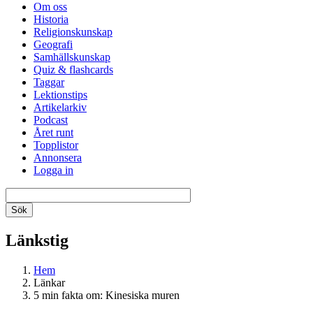
Om oss
Historia
Religionskunskap
Geografi
Samhällskunskap
Quiz & flashcards
Taggar
Lektionstips
Artikelarkiv
Podcast
Året runt
Topplistor
Annonsera
Logga in
Länkstig
Hem
Länkar
5 min fakta om: Kinesiska muren