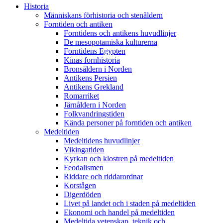
Historia
Människans förhistoria och stenåldern
Forntiden och antiken
Forntidens och antikens huvudlinjer
De mesopotamiska kulturerna
Forntidens Egypten
Kinas fornhistoria
Bronsåldern i Norden
Antikens Persien
Antikens Grekland
Romarriket
Järnåldern i Norden
Folkvandringstiden
Kända personer på forntiden och antiken
Medeltiden
Medeltidens huvudlinjer
Vikingatiden
Kyrkan och klostren på medeltiden
Feodalismen
Riddare och riddarordnar
Korstågen
Digerdöden
Livet på landet och i staden på medeltiden
Ekonomi och handel på medeltiden
Medeltida vetenskap, teknik och