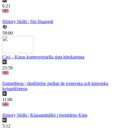
6:21
History Skills | Shi Huangdi
59:00
Cixi – Kinas kontroversiella sista härskarinna
25:59
Epimetheus | Jämförelse mellan de romerska och kinesiska
kejsardömena
11:06
History Skills | Klassamhället i forntidens Kina
5:12