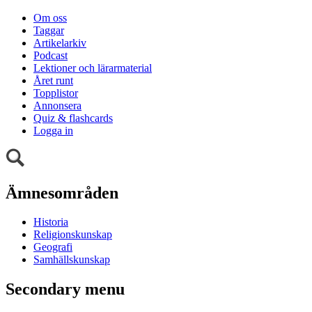
Om oss
Taggar
Artikelarkiv
Podcast
Lektioner och lärarmaterial
Året runt
Topplistor
Annonsera
Quiz & flashcards
Logga in
Ämnesområden
Historia
Religionskunskap
Geografi
Samhällskunskap
Secondary menu