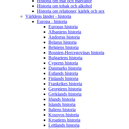
Historia om mat och matvanor
Historia om tobak och alkohol
Historia om relationer, kärlek och sex
Världens länder - historia
Europa - historia
Europas historia
Albaniens historia
Andorras historia
Belarus historia
Belgiens historia
Bosnien-Hercegovinas historia
Bulgariens historia
Cyperns historia
Danmarks historia
Estlands historia
Finlands historia
Frankrikes historia
Georgiens historia
Greklands historia
Irlands historia
Islands historia
Italiens historia
Kosovos historia
Kroatiens historia
Lettlands historia