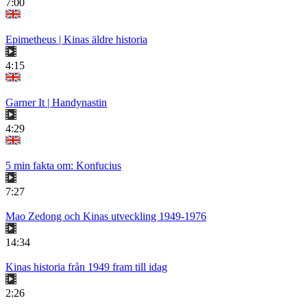
7:00
Epimetheus | Kinas äldre historia
4:15
Garner It | Handynastin
4:29
5 min fakta om: Konfucius
7:27
Mao Zedong och Kinas utveckling 1949-1976
14:34
Kinas historia från 1949 fram till idag
2:26