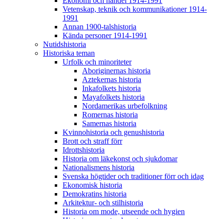
Ekonomi och handel 1914-1991
Vetenskap, teknik och kommunikationer 1914-
1991
Annan 1900-talshistoria
Kända personer 1914-1991
Nutidshistoria
Historiska teman
Urfolk och minoriteter
Aboriginernas historia
Aztekernas historia
Inkafolkets historia
Mayafolkets historia
Nordamerikas urbefolkning
Romernas historia
Samernas historia
Kvinnohistoria och genushistoria
Brott och straff förr
Idrottshistoria
Historia om läkekonst och sjukdomar
Nationalismens historia
Svenska högtider och traditioner förr och idag
Ekonomisk historia
Demokratins historia
Arkitektur- och stilhistoria
Historia om mode, utseende och hygien