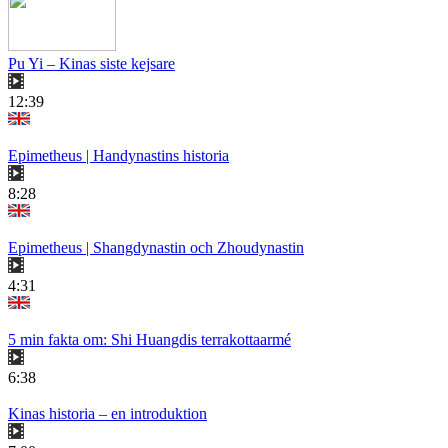
Pu Yi – Kinas siste kejsare
12:39
Epimetheus | Handynastins historia
8:28
Epimetheus | Shangdynastin och Zhoudynastin
4:31
5 min fakta om: Shi Huangdis terrakottaarmé
6:38
Kinas historia – en introduktion