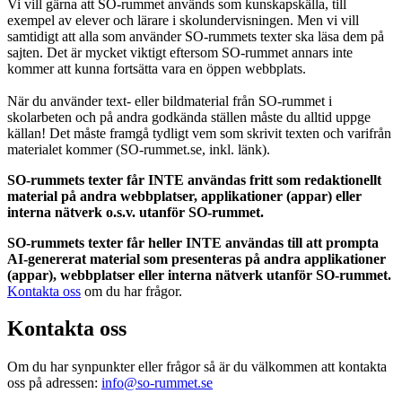
Vi vill gärna att SO-rummet används som kunskapskälla, till
exempel av elever och lärare i skolundervisningen. Men vi vill
samtidigt att alla som använder SO-rummets texter ska läsa dem på
sajten. Det är mycket viktigt eftersom SO-rummet annars inte
kommer att kunna fortsätta vara en öppen webbplats.
När du använder text- eller bildmaterial från SO-rummet i
skolarbeten och på andra godkända ställen måste du alltid uppge
källan! Det måste framgå tydligt vem som skrivit texten och varifrån
materialet kommer (SO-rummet.se, inkl. länk).
SO-rummets texter får INTE användas fritt som redaktionellt
material på andra webbplatser, applikationer (appar) eller
interna nätverk o.s.v. utanför SO-rummet.
SO-rummets texter får heller INTE användas till att prompta
AI-genererat material som presenteras på andra applikationer
(appar), webbplatser eller interna nätverk utanför SO-rummet.
Kontakta oss
om du har frågor.
Kontakta oss
Om du har synpunkter eller frågor så är du välkommen att kontakta
oss på adressen:
info@so-rummet.se