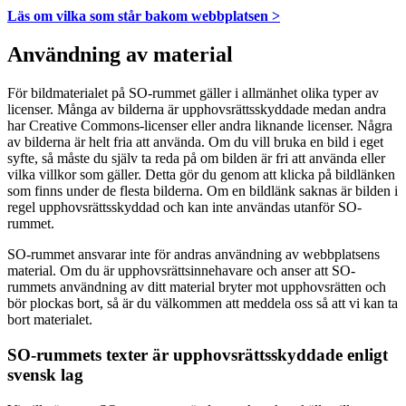
Läs om vilka som står bakom webbplatsen >
Användning av material
För bildmaterialet på SO-rummet gäller i allmänhet olika typer av
licenser. Många av bilderna är upphovsrättsskyddade medan andra
har Creative Commons-licenser eller andra liknande licenser. Några
av bilderna är helt fria att använda. Om du vill bruka en bild i eget
syfte, så måste du själv ta reda på om bilden är fri att använda eller
vilka villkor som gäller. Detta gör du genom att klicka på bildlänken
som finns under de flesta bilderna. Om en bildlänk saknas är bilden i
regel upphovsrättsskyddad och kan inte användas utanför SO-
rummet.
SO-rummet ansvarar inte för andras användning av webbplatsens
material. Om du är upphovsrättsinnehavare och anser att SO-
rummets användning av ditt material bryter mot upphovsrätten och
bör plockas bort, så är du välkommen att meddela oss så att vi kan ta
bort materialet.
SO-rummets texter är upphovsrättsskyddade enligt
svensk lag