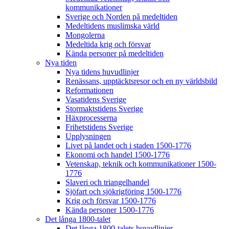
kommunikationer
Sverige och Norden på medeltiden
Medeltidens muslimska värld
Mongolerna
Medeltida krig och försvar
Kända personer på medeltiden
Nya tiden
Nya tidens huvudlinjer
Renässans, upptäcktsresor och en ny världsbild
Reformationen
Vasatidens Sverige
Stormaktstidens Sverige
Häxprocesserna
Frihetstidens Sverige
Upplysningen
Livet på landet och i staden 1500-1776
Ekonomi och handel 1500-1776
Vetenskap, teknik och kommunikationer 1500-
1776
Slaveri och triangelhandel
Sjöfart och sjökrigföring 1500-1776
Krig och försvar 1500-1776
Kända personer 1500-1776
Det långa 1800-talet
Det långa 1800-talets huvudlinjer