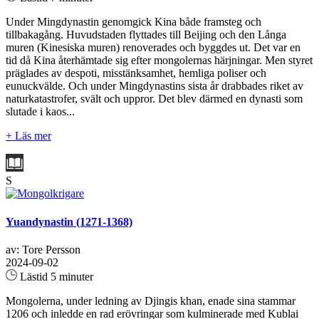
Under Mingdynastin genomgick Kina både framsteg och
tillbakagång. Huvudstaden flyttades till Beijing och den Långa
muren (Kinesiska muren) renoverades och byggdes ut. Det var en
tid då Kina återhämtade sig efter mongolernas härjningar. Men styret
präglades av despoti, misstänksamhet, hemliga poliser och
eunuckvälde. Och under Mingdynastins sista år drabbades riket av
naturkatastrofer, svält och uppror. Det blev därmed en dynasti som
slutade i kaos...
+ Läs mer
S
Yuandynastin (1271-1368)
av: Tore Persson
2024-09-02
Lästid 5 minuter
Mongolerna, under ledning av Djingis khan, enade sina stammar
1206 och inledde en rad erövringar som kulminerade med Kublai