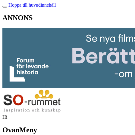
Hoppa till huvudinnehåll
ANNONS
Hi
OvanMeny