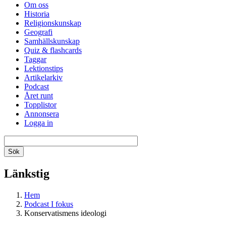
Om oss
Historia
Religionskunskap
Geografi
Samhällskunskap
Quiz & flashcards
Taggar
Lektionstips
Artikelarkiv
Podcast
Året runt
Topplistor
Annonsera
Logga in
Länkstig
Hem
Podcast I fokus
Konservatismens ideologi