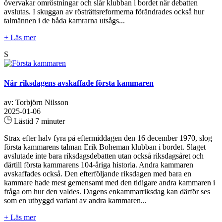
övervakar omröstningar och slår klubban i bordet när debatten
avslutas. I skuggan av rösträttsreformerna förändrades också hur
talmännen i de båda kamrarna utsågs...
+ Läs mer
S
När riksdagens avskaffade första kammaren
av: Torbjörn Nilsson
2025-01-06
Lästid 7 minuter
Strax efter halv fyra på eftermiddagen den 16 december 1970, slog
första kammarens talman Erik Boheman klubban i bordet. Slaget
avslutade inte bara riksdagsdebatten utan också riksdagsåret och
därtill första kammarens 104-åriga historia. Andra kammaren
avskaffades också. Den efterföljande riksdagen med bara en
kammare hade mest gemensamt med den tidigare andra kammaren i
fråga om hur den valdes. Dagens enkammarriksdag kan därför ses
som en utbyggd variant av andra kammaren...
+ Läs mer