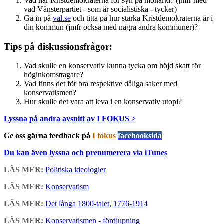
Vad har Kristdemokraterna för syn på monarki? (jmfr med
vad Vänsterpartiet - som är socialistiska - tycker)
Gå in på
val.se
och titta på hur starka Kristdemokraterna är i
din kommun (jmfr också med några andra kommuner)?
Tips på diskussionsfrågor:
Vad skulle en konservativ kunna tycka om höjd skatt för
höginkomsttagare?
Vad finns det för bra respektive dåliga saker med
konservatismen?
Hur skulle det vara att leva i en konservativ utopi?
Lyssna på andra avsnitt av I FOKUS >
Ge oss gärna feedback på
I fokus
facebooksida
Du kan även lyssna och prenumerera via iTunes
LÄS MER:
Politiska ideologier
LÄS MER:
Konservatism
LÄS MER:
Det långa 1800-talet, 1776-1914
LÄS MER:
Konservatismen - fördjupning