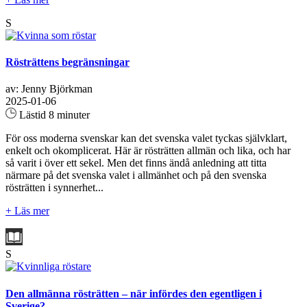
S
Rösträttens begränsningar
av: Jenny Björkman
2025-01-06
Lästid 8 minuter
För oss moderna svenskar kan det svenska valet tyckas självklart,
enkelt och okomplicerat. Här är rösträtten allmän och lika, och har
så varit i över ett sekel. Men det finns ändå anledning att titta
närmare på det svenska valet i allmänhet och på den svenska
rösträtten i synnerhet...
+ Läs mer
S
Den allmänna rösträtten – när infördes den egentligen i
Sverige?