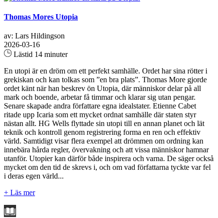
Thomas Mores Utopia
av: Lars Hildingson
2026-03-16
Lästid 14 minuter
En utopi är en dröm om ett perfekt samhälle. Ordet har sina rötter i
grekiskan och kan tolkas som ”en bra plats”. Thomas More gjorde
ordet känt när han beskrev ön Utopia, där människor delar på all
mark och boende, arbetar få timmar och klarar sig utan pengar.
Senare skapade andra författare egna idealstater. Etienne Cabet
ritade upp Icaria som ett mycket ordnat samhälle där staten styr
nästan allt. HG Wells flyttade sin utopi till en annan planet och lät
teknik och kontroll genom registrering forma en ren och effektiv
värld. Samtidigt visar flera exempel att drömmen om ordning kan
innebära hårda regler, övervakning och att vissa människor hamnar
utanför. Utopier kan därför både inspirera och varna. De säger också
mycket om den tid de skrevs i, och om vad författarna tyckte var fel
i deras egen värld...
+ Läs mer