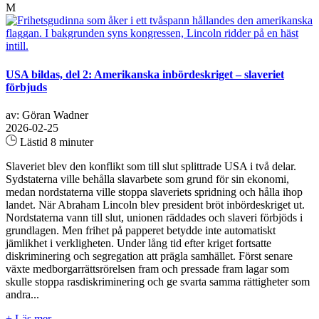
M
USA bildas, del 2: Amerikanska inbördeskriget – slaveriet
förbjuds
av: Göran Wadner
2026-02-25
Lästid 8 minuter
Slaveriet blev den konflikt som till slut splittrade USA i två delar.
Sydstaterna ville behålla slavarbete som grund för sin ekonomi,
medan nordstaterna ville stoppa slaveriets spridning och hålla ihop
landet. När Abraham Lincoln blev president bröt inbördeskriget ut.
Nordstaterna vann till slut, unionen räddades och slaveri förbjöds i
grundlagen. Men frihet på papperet betydde inte automatiskt
jämlikhet i verkligheten. Under lång tid efter kriget fortsatte
diskriminering och segregation att prägla samhället. Först senare
växte medborgarrättsrörelsen fram och pressade fram lagar som
skulle stoppa rasdiskriminering och ge svarta samma rättigheter som
andra...
+ Läs mer