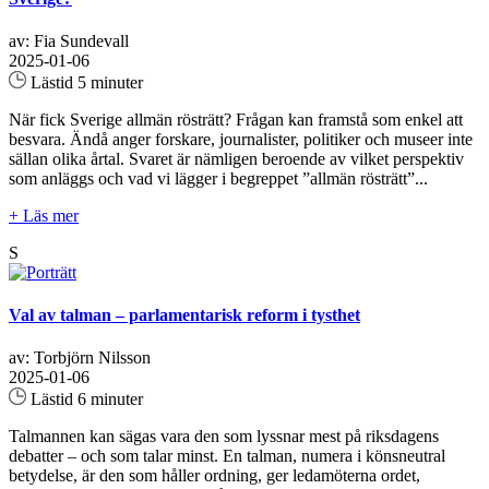
av: Fia Sundevall
2025-01-06
Lästid 5 minuter
När fick Sverige allmän rösträtt? Frågan kan framstå som enkel att
besvara. Ändå anger forskare, journalister, politiker och museer inte
sällan olika årtal. Svaret är nämligen beroende av vilket perspektiv
som anläggs och vad vi lägger i begreppet ”allmän rösträtt”...
+ Läs mer
S
Val av talman – parlamentarisk reform i tysthet
av: Torbjörn Nilsson
2025-01-06
Lästid 6 minuter
Talmannen kan sägas vara den som lyssnar mest på riksdagens
debatter – och som talar minst. En talman, numera i könsneutral
betydelse, är den som håller ordning, ger ledamöterna ordet,