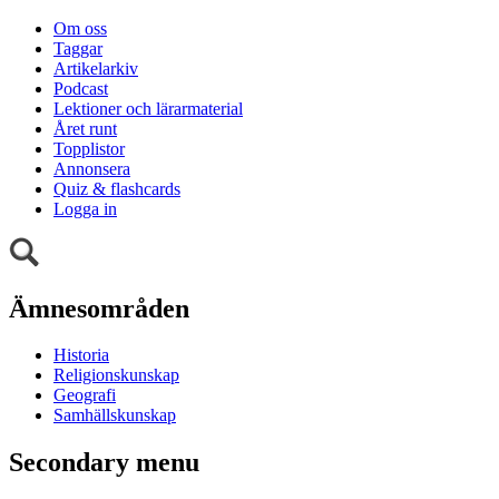
Om oss
Taggar
Artikelarkiv
Podcast
Lektioner och lärarmaterial
Året runt
Topplistor
Annonsera
Quiz & flashcards
Logga in
Ämnesområden
Historia
Religionskunskap
Geografi
Samhällskunskap
Secondary menu