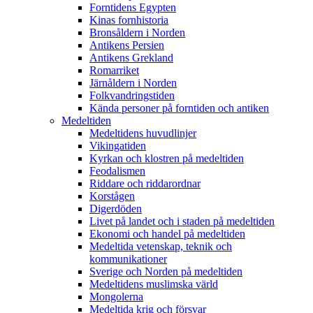
Forntidens Egypten
Kinas fornhistoria
Bronsåldern i Norden
Antikens Persien
Antikens Grekland
Romarriket
Järnåldern i Norden
Folkvandringstiden
Kända personer på forntiden och antiken
Medeltiden
Medeltidens huvudlinjer
Vikingatiden
Kyrkan och klostren på medeltiden
Feodalismen
Riddare och riddarordnar
Korstågen
Digerdöden
Livet på landet och i staden på medeltiden
Ekonomi och handel på medeltiden
Medeltida vetenskap, teknik och
kommunikationer
Sverige och Norden på medeltiden
Medeltidens muslimska värld
Mongolerna
Medeltida krig och försvar