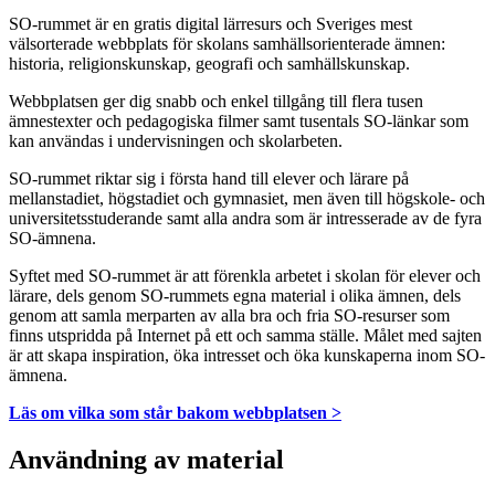
SO-rummet är en gratis digital lärresurs och Sveriges mest
välsorterade webbplats för skolans samhällsorienterade ämnen:
historia, religionskunskap, geografi och samhällskunskap.
Webbplatsen ger dig snabb och enkel tillgång till flera tusen
ämnestexter och pedagogiska filmer samt tusentals SO-länkar som
kan användas i undervisningen och skolarbeten.
SO-rummet riktar sig i första hand till elever och lärare på
mellanstadiet, högstadiet och gymnasiet, men även till högskole- och
universitetsstuderande samt alla andra som är intresserade av de fyra
SO-ämnena.
Syftet med SO-rummet är att förenkla arbetet i skolan för elever och
lärare, dels genom SO-rummets egna material i olika ämnen, dels
genom att samla merparten av alla bra och fria SO-resurser som
finns utspridda på Internet på ett och samma ställe. Målet med sajten
är att skapa inspiration, öka intresset och öka kunskaperna inom SO-
ämnena.
Läs om vilka som står bakom webbplatsen >
Användning av material