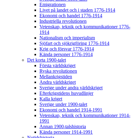
Emigrationen
Livet på landet och i staden 1776-1914
Ekonomi och handel 1776-1914
Industriella revolutionen
Vetenskap, teknik och kommunikationer 1776-
1914
Nationalism och imperialism
Sjöfart och sjökrigföring 1776-1914
Krig och försvar 1776-1914
Kända personer 1776-1914
Det korta 1900-talet
Första världskriget
Ryska revolutionen
Mellankrigstiden
Andra världskriget
Sverige under andra världskriget
Efterkrigstidens huvudlinjer
Kalla kriget
Sverige under 1900-talet
Ekonomi och handel 1914-1991
Vetenskap, teknik och kommunikationer 1914-
1991
Annan 1900-talshistoria
Kända personer 1914-1991
Nutidshistoria