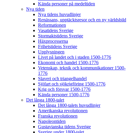
Kända personer på medeltiden
Nya tiden
Nya tidens huvudlinjer
Renässans, upptäcktsresor och en ny världsbild
Reformationen
Vasatidens Sverige
Stormaktstidens Sverige
Häxprocesserna
Frihetstidens Sverige
Upplysningen
Livet på landet och i staden 1500-1776
Ekonomi och handel 1500-1776
Vetenskap, teknik och kommunikationer 1500-
1776
Slaveri och triangelhandel
Sjöfart och sjökrigföring 1500-1776
Krig och försvar 1500-1776
Kända personer 1500-1776
Det långa 1800-talet
Det långa 1800-talets huvudlinjer
Amerikanska revolutionen
Franska revolutionen
Napoleontiden
Gustavianska tidens Sverige
Sverige under 1800-talet