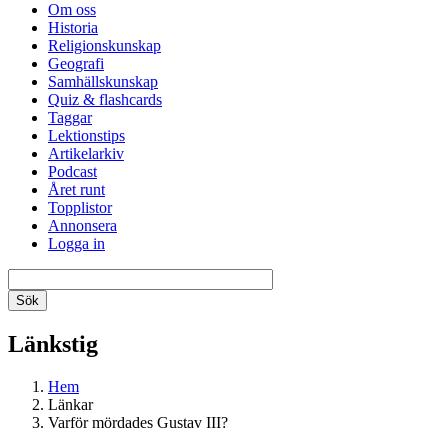
Om oss
Historia
Religionskunskap
Geografi
Samhällskunskap
Quiz & flashcards
Taggar
Lektionstips
Artikelarkiv
Podcast
Året runt
Topplistor
Annonsera
Logga in
Länkstig
Hem
Länkar
Varför mördades Gustav III?