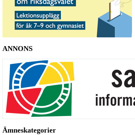
ANNONS
Ämneskategorier