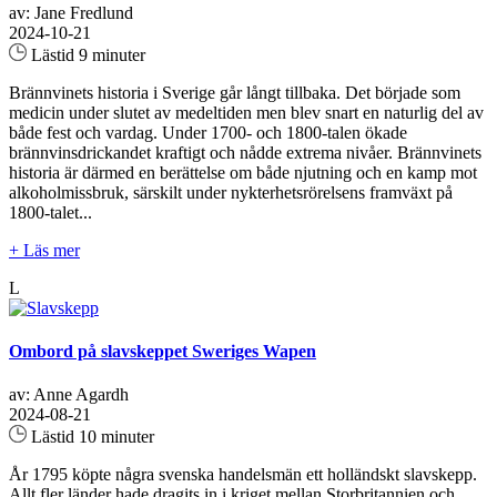
av: Jane Fredlund
2024-10-21
Lästid 9 minuter
Brännvinets historia i Sverige går långt tillbaka. Det började som
medicin under slutet av medeltiden men blev snart en naturlig del av
både fest och vardag. Under 1700- och 1800-talen ökade
brännvinsdrickandet kraftigt och nådde extrema nivåer. Brännvinets
historia är därmed en berättelse om både njutning och en kamp mot
alkoholmissbruk, särskilt under nykterhetsrörelsens framväxt på
1800-talet...
+ Läs mer
L
Ombord på slavskeppet Sweriges Wapen
av: Anne Agardh
2024-08-21
Lästid 10 minuter
År 1795 köpte några svenska handelsmän ett holländskt slavskepp.
Allt fler länder hade dragits in i kriget mellan Storbritannien och