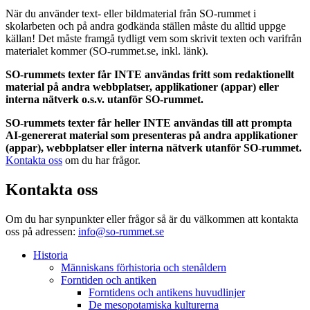
När du använder text- eller bildmaterial från SO-rummet i
skolarbeten och på andra godkända ställen måste du alltid uppge
källan! Det måste framgå tydligt vem som skrivit texten och varifrån
materialet kommer (SO-rummet.se, inkl. länk).
SO-rummets texter får INTE användas fritt som redaktionellt
material på andra webbplatser, applikationer (appar) eller
interna nätverk o.s.v. utanför SO-rummet.
SO-rummets texter får heller INTE användas till att prompta
AI-genererat material som presenteras på andra applikationer
(appar), webbplatser eller interna nätverk utanför SO-rummet.
Kontakta oss
om du har frågor.
Kontakta oss
Om du har synpunkter eller frågor så är du välkommen att kontakta
oss på adressen:
info@so-rummet.se
Historia
Människans förhistoria och stenåldern
Forntiden och antiken
Forntidens och antikens huvudlinjer
De mesopotamiska kulturerna