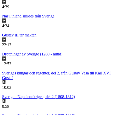
4:39
När Finland skildes från Sverige
4:34
Gustav III tar makten
22:13
Drottningar av Sverige (1260 - nutid)
12:53
Sveriges kungar och regenter, del 2, från Gustav Vasa till Karl XVI
Gustaf
10:02
Sverige i Napoleonkrigen, del 2 (1808-1812)
9:58