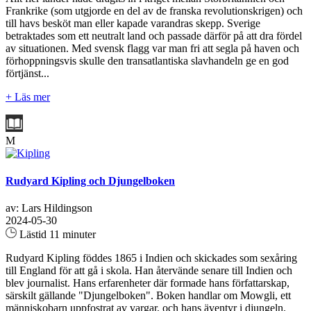
Frankrike (som utgjorde en del av de franska revolutionskrigen) och
till havs besköt man eller kapade varandras skepp. Sverige
betraktades som ett neutralt land och passade därför på att dra fördel
av situationen. Med svensk flagg var man fri att segla på haven och
förhoppningsvis skulle den transatlantiska slavhandeln ge en god
förtjänst...
+ Läs mer
M
Rudyard Kipling och Djungelboken
av: Lars Hildingson
2024-05-30
Lästid 11 minuter
Rudyard Kipling föddes 1865 i Indien och skickades som sexåring
till England för att gå i skola. Han återvände senare till Indien och
blev journalist. Hans erfarenheter där formade hans författarskap,
särskilt gällande "Djungelboken". Boken handlar om Mowgli, ett
människobarn uppfostrat av vargar, och hans äventyr i djungeln.