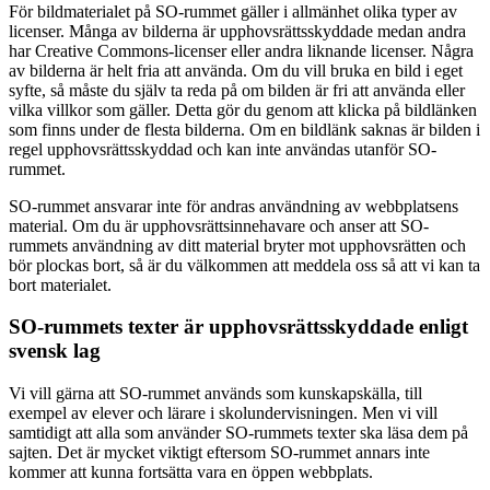
För bildmaterialet på SO-rummet gäller i allmänhet olika typer av
licenser. Många av bilderna är upphovsrättsskyddade medan andra
har Creative Commons-licenser eller andra liknande licenser. Några
av bilderna är helt fria att använda. Om du vill bruka en bild i eget
syfte, så måste du själv ta reda på om bilden är fri att använda eller
vilka villkor som gäller. Detta gör du genom att klicka på bildlänken
som finns under de flesta bilderna. Om en bildlänk saknas är bilden i
regel upphovsrättsskyddad och kan inte användas utanför SO-
rummet.
SO-rummet ansvarar inte för andras användning av webbplatsens
material. Om du är upphovsrättsinnehavare och anser att SO-
rummets användning av ditt material bryter mot upphovsrätten och
bör plockas bort, så är du välkommen att meddela oss så att vi kan ta
bort materialet.
SO-rummets texter är upphovsrättsskyddade enligt
svensk lag
Vi vill gärna att SO-rummet används som kunskapskälla, till
exempel av elever och lärare i skolundervisningen. Men vi vill
samtidigt att alla som använder SO-rummets texter ska läsa dem på
sajten. Det är mycket viktigt eftersom SO-rummet annars inte
kommer att kunna fortsätta vara en öppen webbplats.