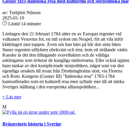
Gustav III:s italienska resa med kulturella och storpolitiska mål
av: Torbjörn Nilsson
2025-01-10
Lästid 14 minuter
Lördagen den 21 februari 1784 sitter en av Europas regenter vid
vulkanen Vesuvius fot, en mil sydost om Neapel, för att vila inför
klättringen mot toppen. Även om han bärs på bår den sista biten
finner regenten utflykten obekväm och trist, trots ett strålande väder.
Kanske är det den tilltagande svavellukten och de väldiga
askhögarna som irriterar de kungliga näsborrarna. Eller också upptas
hans tankar av den komplicerade storpolitiken, något som var den
egentliga orsaken till resan från Drottningholms slott, via Florens
och Rom. Kungens (Gustav III) ”Italienska resa” 1783-1784
kamouflerades som en kulturell resa men syftade mer till att stärka
Sveriges ställning i den europeiska allianspolitiken...
+ Läs mer
M
Brännvinets historia i Sverige