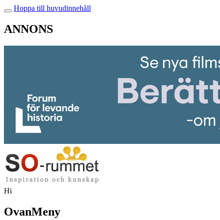
Hoppa till huvudinnehåll
ANNONS
Hi
OvanMeny