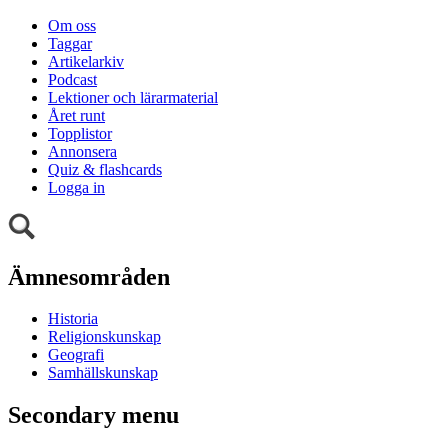
Om oss
Taggar
Artikelarkiv
Podcast
Lektioner och lärarmaterial
Året runt
Topplistor
Annonsera
Quiz & flashcards
Logga in
Ämnesområden
Historia
Religionskunskap
Geografi
Samhällskunskap
Secondary menu