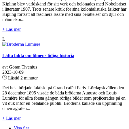
Kipling blev världskänd för sitt verk och belönades med Nobelpriset
i litteratur 1907. Trots senare kritik för sina kolonialistiska åsikter har
Kipling fortsatt att fascinera läsare med sina berättelser om djur och
människor...
+ Läs mer
L
Lätta fakta om filmens tidiga historia
av: Göran Tivenius
2023-10-09
Lästid 2 minuter
Det hela började faktiskt på Grand café i Paris. Lördagskvällen den
28 december 1895 visade de båda bröderna Auguste och Louis
Lumière för allra första gången rörliga bilder som projicerades på en
vit duk inför en betalande publik. Bröderna kallade sin uppfinning
cinemagrafen...
+ Läs mer
Visa fler