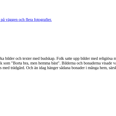
ka bilder och texter med budskap. Folk satte upp bilder med religiösa m
åk som "Borta bra, men hemma bäst". Bilderna och bonaderna visade vad
us med trädgård. Och än idag hänger sådana bonader i många hem, särskil