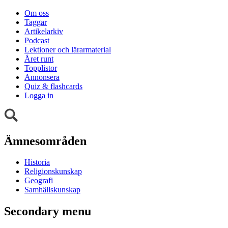
Om oss
Taggar
Artikelarkiv
Podcast
Lektioner och lärarmaterial
Året runt
Topplistor
Annonsera
Quiz & flashcards
Logga in
Ämnesområden
Historia
Religionskunskap
Geografi
Samhällskunskap
Secondary menu