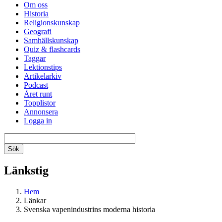
Om oss
Historia
Religionskunskap
Geografi
Samhällskunskap
Quiz & flashcards
Taggar
Lektionstips
Artikelarkiv
Podcast
Året runt
Topplistor
Annonsera
Logga in
Länkstig
Hem
Länkar
Svenska vapenindustrins moderna historia