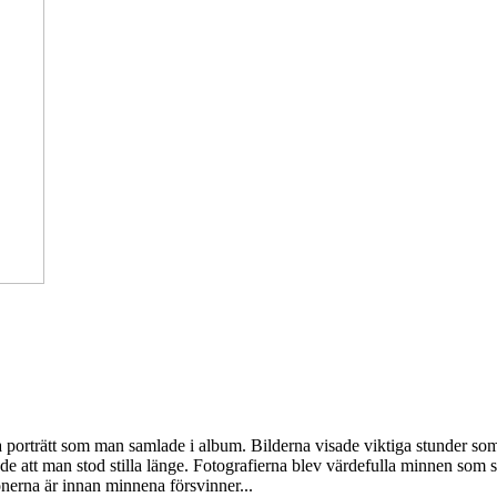
h ta porträtt som man samlade i album. Bilderna visade viktiga stunder s
 att man stod stilla länge. Fotografierna blev värdefulla minnen som sp
sonerna är innan minnena försvinner...