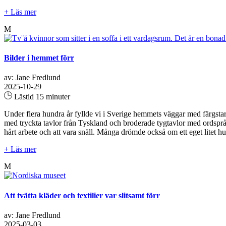
+ Läs mer
M
Bilder i hemmet förr
av: Jane Fredlund
2025-10-29
Lästid 15 minuter
Under flera hundra år fyllde vi i Sverige hemmets väggar med färgstar
med tryckta tavlor från Tyskland och broderade tygtavlor med ordspr
hårt arbete och att vara snäll. Många drömde också om ett eget litet h
+ Läs mer
M
Att tvätta kläder och textilier var slitsamt förr
av: Jane Fredlund
2025-03-03