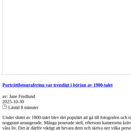
Porträttfotografering var trendigt i början av 1900-talet
av: Jane Fredlund
2025-10-30
Lästid 8 minuter
Under slutet av 1800-talet blev det populärt att gå till fotografen oc
noggrant arrangerade. Många poserade stelt, eftersom kamerorna krävde
våra liv. Det är därför viktigt att bevara dem och skriva ner vilka per