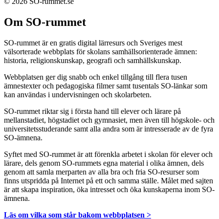
© 2026 SO-rummet.se
Om SO-rummet
SO-rummet är en gratis digital lärresurs och Sveriges mest
välsorterade webbplats för skolans samhällsorienterade ämnen:
historia, religionskunskap, geografi och samhällskunskap.
Webbplatsen ger dig snabb och enkel tillgång till flera tusen
ämnestexter och pedagogiska filmer samt tusentals SO-länkar som
kan användas i undervisningen och skolarbeten.
SO-rummet riktar sig i första hand till elever och lärare på
mellanstadiet, högstadiet och gymnasiet, men även till högskole- och
universitetsstuderande samt alla andra som är intresserade av de fyra
SO-ämnena.
Syftet med SO-rummet är att förenkla arbetet i skolan för elever och
lärare, dels genom SO-rummets egna material i olika ämnen, dels
genom att samla merparten av alla bra och fria SO-resurser som
finns utspridda på Internet på ett och samma ställe. Målet med sajten
är att skapa inspiration, öka intresset och öka kunskaperna inom SO-
ämnena.
Läs om vilka som står bakom webbplatsen >