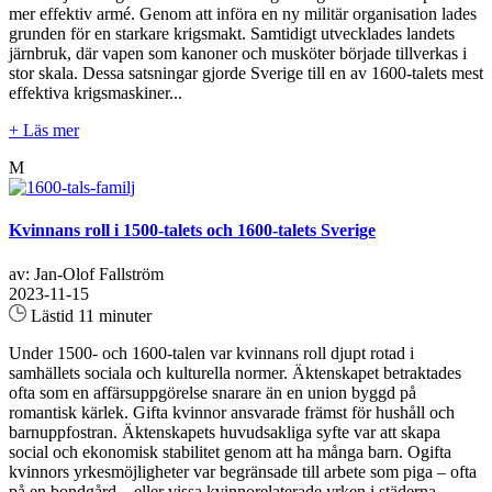
mer effektiv armé. Genom att införa en ny militär organisation lades
grunden för en starkare krigsmakt. Samtidigt utvecklades landets
järnbruk, där vapen som kanoner och musköter började tillverkas i
stor skala. Dessa satsningar gjorde Sverige till en av 1600-talets mest
effektiva krigsmaskiner...
+ Läs mer
M
Kvinnans roll i 1500-talets och 1600-talets Sverige
av: Jan-Olof Fallström
2023-11-15
Lästid 11 minuter
Under 1500- och 1600-talen var kvinnans roll djupt rotad i
samhällets sociala och kulturella normer. Äktenskapet betraktades
ofta som en affärsuppgörelse snarare än en union byggd på
romantisk kärlek. Gifta kvinnor ansvarade främst för hushåll och
barnuppfostran. Äktenskapets huvudsakliga syfte var att skapa
social och ekonomisk stabilitet genom att ha många barn. Ogifta
kvinnors yrkesmöjligheter var begränsade till arbete som piga – ofta
på en bondgård – eller vissa kvinnorelaterade yrken i städerna.