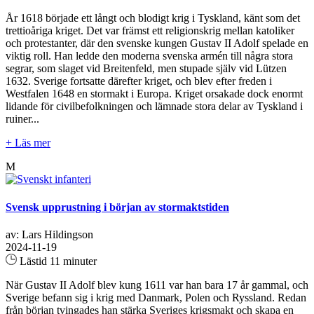
År 1618 började ett långt och blodigt krig i Tyskland, känt som det
trettioåriga kriget. Det var främst ett religionskrig mellan katoliker
och protestanter, där den svenske kungen Gustav II Adolf spelade en
viktig roll. Han ledde den moderna svenska armén till några stora
segrar, som slaget vid Breitenfeld, men stupade själv vid Lützen
1632. Sverige fortsatte därefter kriget, och blev efter freden i
Westfalen 1648 en stormakt i Europa. Kriget orsakade dock enormt
lidande för civilbefolkningen och lämnade stora delar av Tyskland i
ruiner...
+ Läs mer
M
Svensk upprustning i början av stormaktstiden
av: Lars Hildingson
2024-11-19
Lästid 11 minuter
När Gustav II Adolf blev kung 1611 var han bara 17 år gammal, och
Sverige befann sig i krig med Danmark, Polen och Ryssland. Redan
från början tvingades han stärka Sveriges krigsmakt och skapa en