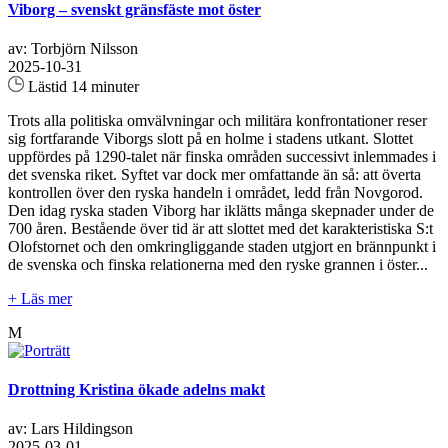
Viborg – svenskt gränsfäste mot öster
av: Torbjörn Nilsson
2025-10-31
Lästid 14 minuter
Trots alla politiska omvälvningar och militära konfrontationer reser
sig fortfarande Viborgs slott på en holme i stadens utkant. Slottet
uppfördes på 1290-talet när finska områden successivt inlemmades i
det svenska riket. Syftet var dock mer omfattande än så: att överta
kontrollen över den ryska handeln i området, ledd från Novgorod.
Den idag ryska staden Viborg har iklätts många skepnader under de
700 åren. Bestående över tid är att slottet med det karakteristiska S:t
Olofstornet och den omkringliggande staden utgjort en brännpunkt i
de svenska och finska relationerna med den ryske grannen i öster...
+ Läs mer
M
Drottning Kristina ökade adelns makt
av: Lars Hildingson
2025-03-01