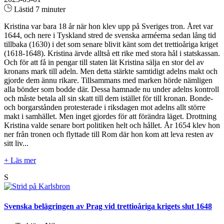
Lästid 7 minuter
Kristina var bara 18 år när hon klev upp på Sveriges tron. Året var
1644, och nere i Tyskland stred de svenska arméerna sedan lång tid
tillbaka (1630) i det som senare blivit känt som det trettioåriga kriget
(1618-1648). Kristina ärvde alltså ett rike med stora hål i statskassan.
Och för att få in pengar till staten lät Kristina sälja en stor del av
kronans mark till adeln. Men detta stärkte samtidigt adelns makt och
gjorde dem ännu rikare. Tillsammans med marken hörde nämligen
alla bönder som bodde där. Dessa hamnade nu under adelns kontroll
och måste betala all sin skatt till dem istället för till kronan. Bonde-
och borgarstånden protesterade i riksdagen mot adelns allt större
makt i samhället. Men inget gjordes för att förändra läget. Drottning
Kristina valde senare bort politiken helt och hållet. År 1654 klev hon
ner från tronen och flyttade till Rom där hon kom att leva resten av
sitt liv...
+ Läs mer
S
Svenska belägringen av Prag vid trettioåriga krigets slut 1648