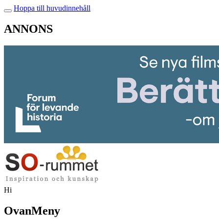
Hoppa till huvudinnehåll
ANNONS
Hi
OvanMeny