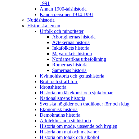
1991
Annan 1900-talshistoria
Kända personer 1914-1991
Nutidshistoria
Historiska teman
Urfolk och minoriteter
Aboriginernas historia
Aztekernas historia
Inkafolkets historia
Mayafolkets historia
Nordamerikas urbefolkning
Romernas historia
Samernas historia
Kvinnohistoria och genushistoria
Brott och straff förr
Idrottshistoria
Historia om läkekonst och sjukdomar
Nationalismens historia
Svenska högtider och traditioner förr och idag
Ekonomisk historia
Demokratins historia
Arkitektur- och stilhistoria
Historia om mode, utseende och hygien
Historia om mat och matvanor
Historia om tobak och alkohol