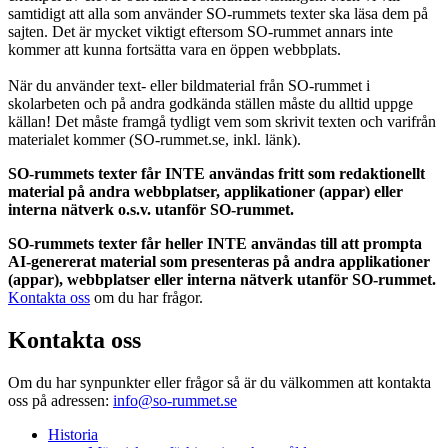
samtidigt att alla som använder SO-rummets texter ska läsa dem på
sajten. Det är mycket viktigt eftersom SO-rummet annars inte
kommer att kunna fortsätta vara en öppen webbplats.
När du använder text- eller bildmaterial från SO-rummet i
skolarbeten och på andra godkända ställen måste du alltid uppge
källan! Det måste framgå tydligt vem som skrivit texten och varifrån
materialet kommer (SO-rummet.se, inkl. länk).
SO-rummets texter får INTE användas fritt som redaktionellt
material på andra webbplatser, applikationer (appar) eller
interna nätverk o.s.v. utanför SO-rummet.
SO-rummets texter får heller INTE användas till att prompta
AI-genererat material som presenteras på andra applikationer
(appar), webbplatser eller interna nätverk utanför SO-rummet.
Kontakta oss
om du har frågor.
Kontakta oss
Om du har synpunkter eller frågor så är du välkommen att kontakta
oss på adressen:
info@so-rummet.se
Historia