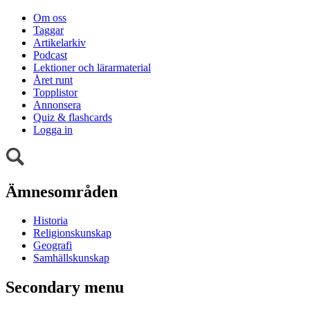
Om oss
Taggar
Artikelarkiv
Podcast
Lektioner och lärarmaterial
Året runt
Topplistor
Annonsera
Quiz & flashcards
Logga in
Ämnesområden
Historia
Religionskunskap
Geografi
Samhällskunskap
Secondary menu