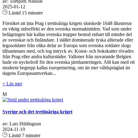
av: Torbjörn Nilsson
2025-01-12
Lästid 15 minuter
Försöket att inta Prag i trettioåriga krigets slutskede 1648 illustrerar
en viktig sidoeffekt av den svenska stormaktstiden. Vad som under
belägringen här kallas svenska trupper bestod enbart till mindre del
av svenskar och finländare. I stället dominerade tyska allierade eller
legosoldater från olika delar av Europa som svenska soldater slogs
tillsammans med, och tog intryck av. Konst- och bokskatter rövades
från Prag eller andra kulturstäder. Valloner från nuvarande Belgien
hade en nyckelroll för den svenska järnhanteringen. Allt kan med ett
modernt begrepp kallas europeisering, om än mer våldspräglad än
dagens Europasamverkan...
+ Läs mer
M
Sverige och det trettioåriga kriget
av: Lars Hildingson
2024-11-19
Lästid 7 minuter