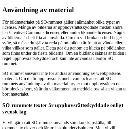
Användning av material
För bildmaterialet på SO-rummet gäller i allmänhet olika typer av
licenser. Många av bilderna är upphovsrättsskyddade medan andra
har Creative Commons-licenser eller andra liknande licenser. Några
av bilderna är helt fria att använda. Om du vill bruka en bild i eget
syfte, så måste du själv ta reda på om bilden är fri att använda eller
vilka villkor som gäller. Detta gör du genom att klicka på bildlänken
som finns under de flesta bilderna. Om en bildlänk saknas är bilden i
regel upphovsrättsskyddad och kan inte användas utanför SO-
rummet.
SO-rummet ansvarar inte för andras användning av webbplatsens
material. Om du är upphovsrättsinnehavare och anser att SO-
rummets användning av ditt material bryter mot upphovsrätten och
bör plockas bort, så är du välkommen att meddela oss så att vi kan ta
bort materialet.
SO-rummets texter är upphovsrättsskyddade enligt
svensk lag
Vi vill gärna att SO-rummet används som kunskapskälla, till
exempel av elever och lärare i skolundervisningen. Men vi vill