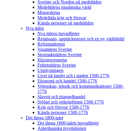
Sverige och Norden på medeltiden
Medeltidens muslimska värld
Mongolerna
Medeltida krig och försvar
Kända personer på medeltiden
Nya tiden
Nya tidens huvudlinjer
Renässans, upptäcktsresor och en ny världsbild
Reformationen
Vasatidens Sverige
Stormaktstidens Sverige
Häxprocesserna
Frihetstidens Sverige
Upplysningen
Livet på landet och i staden 1500-1776
Ekonomi och handel 1500-1776
Vetenskap, teknik och kommunikationer 1500-
1776
Slaveri och triangelhandel
Sjöfart och sjökrigföring 1500-1776
Krig och försvar 1500-1776
Kända personer 1500-1776
Det långa 1800-talet
Det långa 1800-talets huvudlinjer
Amerikanska revolutionen