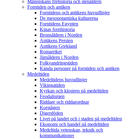
Människans förhistoria och stenåldern
Forntiden och antiken
Forntidens och antikens huvudlinjer
De mesopotamiska kulturerna
Forntidens Egypten
Kinas fornhistoria
Bronsåldern i Norden
Antikens Persien
Antikens Grekland
Romarriket
Järnåldern i Norden
Folkvandringstiden
Kända personer på forntiden och antiken
Medeltiden
Medeltidens huvudlinjer
Vikingatiden
Kyrkan och klostren på medeltiden
Feodalismen
Riddare och riddarordnar
Korstågen
Digerdöden
Livet på landet och i staden på medeltiden
Ekonomi och handel på medeltiden
Medeltida vetenskap, teknik och
kommunikationer