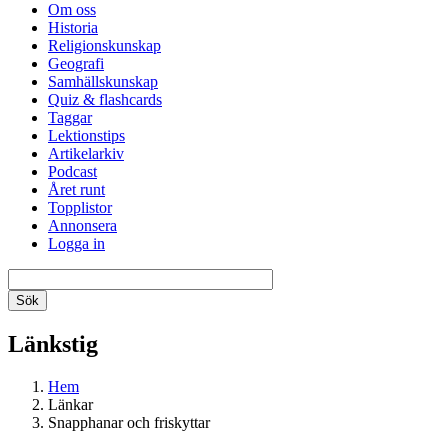
Om oss
Historia
Religionskunskap
Geografi
Samhällskunskap
Quiz & flashcards
Taggar
Lektionstips
Artikelarkiv
Podcast
Året runt
Topplistor
Annonsera
Logga in
Länkstig
Hem
Länkar
Snapphanar och friskyttar