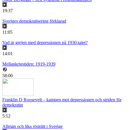
19:37
Sveriges demokratisering förklarad
11:05
Vad är grejen med depressionen på 1930-talet?
14:01
Mellankrigstiden: 1919-1939
58:00
Franklin D Roosevelt – kampen mot depressionen och striden för
demokratin
5:12
Allmän och lika rösträtt i Sverige