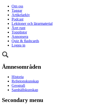
Om oss
Taggar
Artikelarkiv
Podcast
Lektioner och lärarmaterial
Året runt
Topplistor
Annonsera
Quiz & flashcards
Logga in
Ämnesområden
Historia
Religionskunskap
Geografi
Samhällskunskap
Secondary menu