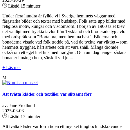
2025-10-29
Lästid 15 minuter
Under flera hundra år fyllde vi i Sverige hemmets väggar med
färgstarka bilder och texter med budskap. Folk satte upp bilder med
religiösa motiv, kungar och visdomsord. I början av 1900-talet blev
det vanligt med tryckta tavlor från Tyskland och broderade tygtavlor
med ordspråk som "Borta bra, men hemma bäst". Bilderna och
bonaderna visade vad folk trodde på, vad de tyckte var viktigt – som
hemmets trygghet, hårt arbete och att vara snäll. Många drömde
också om ett eget litet hus med trädgård. Och än idag hänger sådana
bonader i många hem, särskilt vid jul...
+ Läs mer
M
Att tvätta kläder och textilier var slitsamt förr
av: Jane Fredlund
2025-03-03
Lästid 17 minuter
Att tvätta kläder var förr i tiden ett mycket tungt och tidskrävande