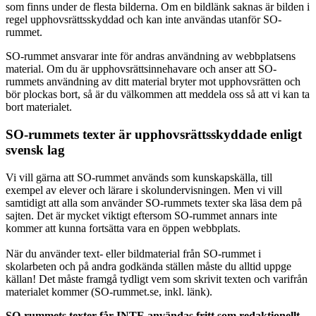
som finns under de flesta bilderna. Om en bildlänk saknas är bilden i
regel upphovsrättsskyddad och kan inte användas utanför SO-
rummet.
SO-rummet ansvarar inte för andras användning av webbplatsens
material. Om du är upphovsrättsinnehavare och anser att SO-
rummets användning av ditt material bryter mot upphovsrätten och
bör plockas bort, så är du välkommen att meddela oss så att vi kan ta
bort materialet.
SO-rummets texter är upphovsrättsskyddade enligt
svensk lag
Vi vill gärna att SO-rummet används som kunskapskälla, till
exempel av elever och lärare i skolundervisningen. Men vi vill
samtidigt att alla som använder SO-rummets texter ska läsa dem på
sajten. Det är mycket viktigt eftersom SO-rummet annars inte
kommer att kunna fortsätta vara en öppen webbplats.
När du använder text- eller bildmaterial från SO-rummet i
skolarbeten och på andra godkända ställen måste du alltid uppge
källan! Det måste framgå tydligt vem som skrivit texten och varifrån
materialet kommer (SO-rummet.se, inkl. länk).
SO-rummets texter får INTE användas fritt som redaktionellt