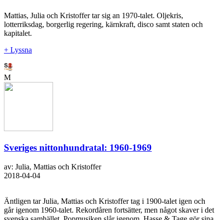
Mattias, Julia och Kristoffer tar sig an 1970-talet. Oljekris,
lotterriksdag, borgerlig regering, kärnkraft, disco samt staten och
kapitalet.
+ Lyssna
M
Sveriges nittonhundratal: 1960-1969
av: Julia, Mattias och Kristoffer
2018-04-04
Äntligen tar Julia, Mattias och Kristoffer tag i 1900-talet igen och
går igenom 1960-talet. Rekordåren fortsätter, men något skaver i det
svenska samhället. Popmusiken slår igenom. Hasse & Tage gör sina