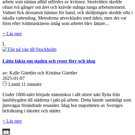
arbete som nästan alltid utfördes av kvinnor. Stortvätten skedde
oftast två gånger om året och krävde många tunga arbetsmoment.
Vattnet fick dessutom hämtas för hand, och sköljningen skedde ofta i
iskalla vattendrag. Metoderna utvecklades med tiden, men det var
först efter tvättmaskinens intåg som arbetet blev lättare...
+ Läs mer
L
Lätta fakta om staden och resor förr och idag
av: Kalle Güettler och Kristina Güettler
2025-01-07
Lästid 11 minuter
Under 1800-talet började människor i allt större takt flytta från
landsbygden till städerna i jakt på arbete. Detta hände samtidigt som
järnvägar förändrade resandet. Idag bor majoriteten av Sveriges
befolkning i tätorter och städer.
+ Läs mer