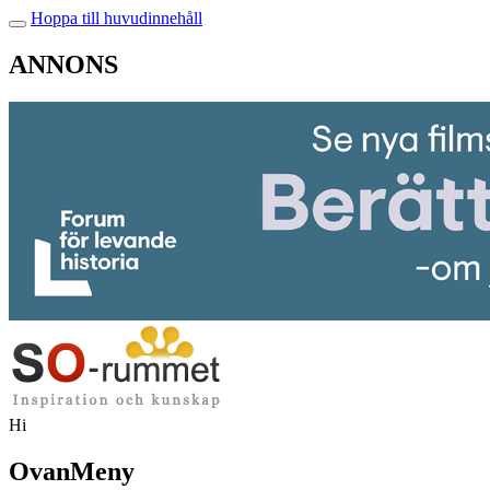
Hoppa till huvudinnehåll
ANNONS
Hi
OvanMeny