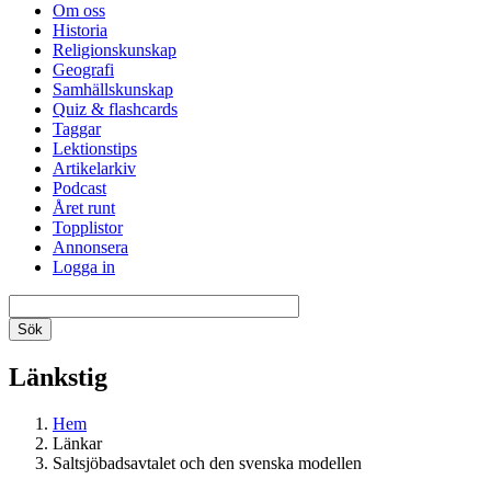
Om oss
Historia
Religionskunskap
Geografi
Samhällskunskap
Quiz & flashcards
Taggar
Lektionstips
Artikelarkiv
Podcast
Året runt
Topplistor
Annonsera
Logga in
Länkstig
Hem
Länkar
Saltsjöbadsavtalet och den svenska modellen