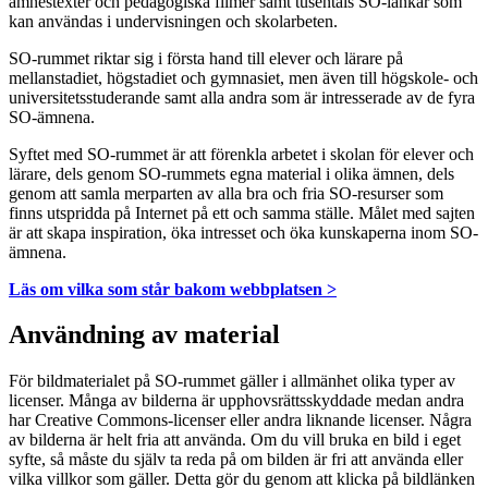
ämnestexter och pedagogiska filmer samt tusentals SO-länkar som
kan användas i undervisningen och skolarbeten.
SO-rummet riktar sig i första hand till elever och lärare på
mellanstadiet, högstadiet och gymnasiet, men även till högskole- och
universitetsstuderande samt alla andra som är intresserade av de fyra
SO-ämnena.
Syftet med SO-rummet är att förenkla arbetet i skolan för elever och
lärare, dels genom SO-rummets egna material i olika ämnen, dels
genom att samla merparten av alla bra och fria SO-resurser som
finns utspridda på Internet på ett och samma ställe. Målet med sajten
är att skapa inspiration, öka intresset och öka kunskaperna inom SO-
ämnena.
Läs om vilka som står bakom webbplatsen >
Användning av material
För bildmaterialet på SO-rummet gäller i allmänhet olika typer av
licenser. Många av bilderna är upphovsrättsskyddade medan andra
har Creative Commons-licenser eller andra liknande licenser. Några
av bilderna är helt fria att använda. Om du vill bruka en bild i eget
syfte, så måste du själv ta reda på om bilden är fri att använda eller
vilka villkor som gäller. Detta gör du genom att klicka på bildlänken