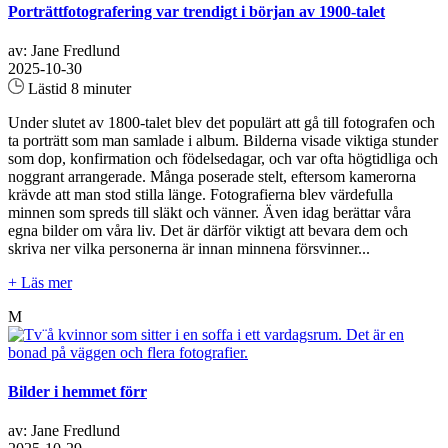
Porträttfotografering var trendigt i början av 1900-talet
av: Jane Fredlund
2025-10-30
Lästid 8 minuter
Under slutet av 1800-talet blev det populärt att gå till fotografen och
ta porträtt som man samlade i album. Bilderna visade viktiga stunder
som dop, konfirmation och födelsedagar, och var ofta högtidliga och
noggrant arrangerade. Många poserade stelt, eftersom kamerorna
krävde att man stod stilla länge. Fotografierna blev värdefulla
minnen som spreds till släkt och vänner. Även idag berättar våra
egna bilder om våra liv. Det är därför viktigt att bevara dem och
skriva ner vilka personerna är innan minnena försvinner...
+ Läs mer
M
Bilder i hemmet förr
av: Jane Fredlund