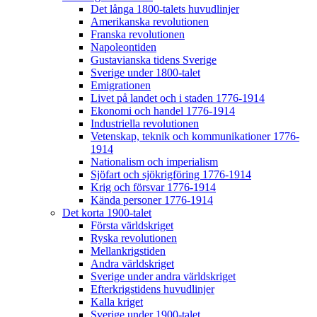
Det långa 1800-talets huvudlinjer
Amerikanska revolutionen
Franska revolutionen
Napoleontiden
Gustavianska tidens Sverige
Sverige under 1800-talet
Emigrationen
Livet på landet och i staden 1776-1914
Ekonomi och handel 1776-1914
Industriella revolutionen
Vetenskap, teknik och kommunikationer 1776-
1914
Nationalism och imperialism
Sjöfart och sjökrigföring 1776-1914
Krig och försvar 1776-1914
Kända personer 1776-1914
Det korta 1900-talet
Första världskriget
Ryska revolutionen
Mellankrigstiden
Andra världskriget
Sverige under andra världskriget
Efterkrigstidens huvudlinjer
Kalla kriget
Sverige under 1900-talet