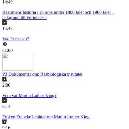
14:49
Rasismens historia i Europa under 1800-talet och 1900-talet –
bakgrund till Förintelsen
14:47
Vad är rasism?
81:00
P3 Dokumentär om: Rasbiologiska institutet
2:00
Vem var Martin Luther King?
8:13
Fröken Francke berättar om Martin Luther King
9:16