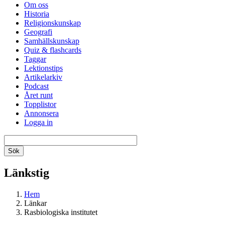
Om oss
Historia
Religionskunskap
Geografi
Samhällskunskap
Quiz & flashcards
Taggar
Lektionstips
Artikelarkiv
Podcast
Året runt
Topplistor
Annonsera
Logga in
Länkstig
Hem
Länkar
Rasbiologiska institutet