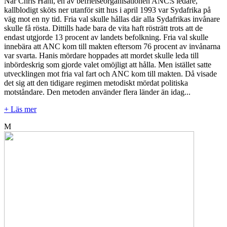
När Chris Hani, en av befrielseorganisationen ANC:s ledare,
kallblodigt sköts ner utanför sitt hus i april 1993 var Sydafrika på
väg mot en ny tid. Fria val skulle hållas där alla Sydafrikas invånare
skulle få rösta. Dittills hade bara de vita haft rösträtt trots att de
endast utgjorde 13 procent av landets befolkning. Fria val skulle
innebära att ANC kom till makten eftersom 76 procent av invånarna
var svarta. Hanis mördare hoppades att mordet skulle leda till
inbördeskrig som gjorde valet omöjligt att hålla. Men istället satte
utvecklingen mot fria val fart och ANC kom till makten. Då visade
det sig att den tidigare regimen metodiskt mördat politiska
motståndare. Den metoden använder flera länder än idag...
+ Läs mer
M