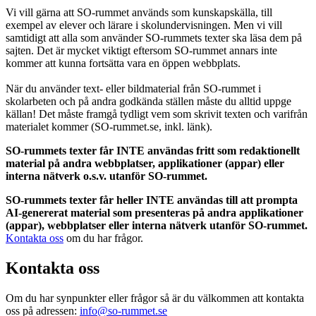
Vi vill gärna att SO-rummet används som kunskapskälla, till
exempel av elever och lärare i skolundervisningen. Men vi vill
samtidigt att alla som använder SO-rummets texter ska läsa dem på
sajten. Det är mycket viktigt eftersom SO-rummet annars inte
kommer att kunna fortsätta vara en öppen webbplats.
När du använder text- eller bildmaterial från SO-rummet i
skolarbeten och på andra godkända ställen måste du alltid uppge
källan! Det måste framgå tydligt vem som skrivit texten och varifrån
materialet kommer (SO-rummet.se, inkl. länk).
SO-rummets texter får INTE användas fritt som redaktionellt
material på andra webbplatser, applikationer (appar) eller
interna nätverk o.s.v. utanför SO-rummet.
SO-rummets texter får heller INTE användas till att prompta
AI-genererat material som presenteras på andra applikationer
(appar), webbplatser eller interna nätverk utanför SO-rummet.
Kontakta oss
om du har frågor.
Kontakta oss
Om du har synpunkter eller frågor så är du välkommen att kontakta
oss på adressen:
info@so-rummet.se