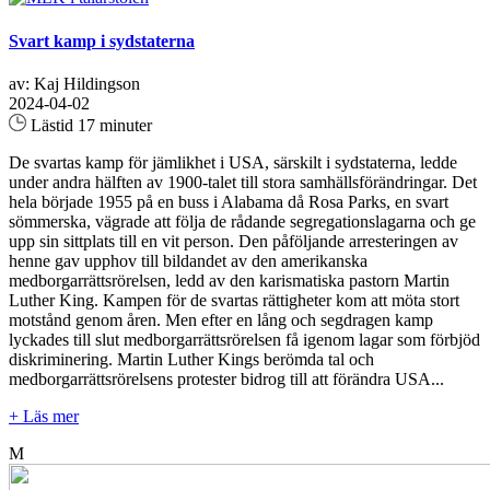
Svart kamp i sydstaterna
av: Kaj Hildingson
2024-04-02
Lästid 17 minuter
De svartas kamp för jämlikhet i USA, särskilt i sydstaterna, ledde
under andra hälften av 1900-talet till stora samhällsförändringar. Det
hela började 1955 på en buss i Alabama då Rosa Parks, en svart
sömmerska, vägrade att följa de rådande segregationslagarna och ge
upp sin sittplats till en vit person. Den påföljande arresteringen av
henne gav upphov till bildandet av den amerikanska
medborgarrättsrörelsen, ledd av den karismatiska pastorn Martin
Luther King. Kampen för de svartas rättigheter kom att möta stort
motstånd genom åren. Men efter en lång och segdragen kamp
lyckades till slut medborgarrättsrörelsen få igenom lagar som förbjöd
diskriminering. Martin Luther Kings berömda tal och
medborgarrättsrörelsens protester bidrog till att förändra USA...
+ Läs mer
M