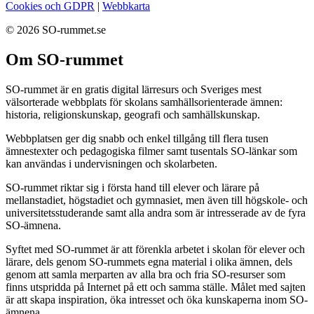
Cookies och GDPR
|
Webbkarta
© 2026 SO-rummet.se
Om SO-rummet
SO-rummet är en gratis digital lärresurs och Sveriges mest
välsorterade webbplats för skolans samhällsorienterade ämnen:
historia, religionskunskap, geografi och samhällskunskap.
Webbplatsen ger dig snabb och enkel tillgång till flera tusen
ämnestexter och pedagogiska filmer samt tusentals SO-länkar som
kan användas i undervisningen och skolarbeten.
SO-rummet riktar sig i första hand till elever och lärare på
mellanstadiet, högstadiet och gymnasiet, men även till högskole- och
universitetsstuderande samt alla andra som är intresserade av de fyra
SO-ämnena.
Syftet med SO-rummet är att förenkla arbetet i skolan för elever och
lärare, dels genom SO-rummets egna material i olika ämnen, dels
genom att samla merparten av alla bra och fria SO-resurser som
finns utspridda på Internet på ett och samma ställe. Målet med sajten
är att skapa inspiration, öka intresset och öka kunskaperna inom SO-
ämnena.