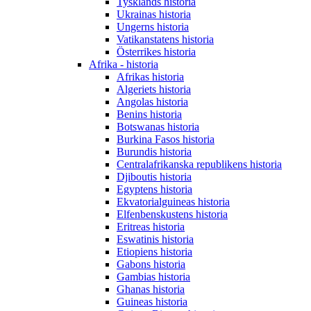
Tysklands historia
Ukrainas historia
Ungerns historia
Vatikanstatens historia
Österrikes historia
Afrika - historia
Afrikas historia
Algeriets historia
Angolas historia
Benins historia
Botswanas historia
Burkina Fasos historia
Burundis historia
Centralafrikanska republikens historia
Djiboutis historia
Egyptens historia
Ekvatorialguineas historia
Elfenbenskustens historia
Eritreas historia
Eswatinis historia
Etiopiens historia
Gabons historia
Gambias historia
Ghanas historia
Guineas historia