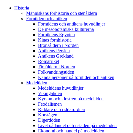
Historia
Människans förhistoria och stenåldern
Forntiden och antiken
Forntidens och antikens huvudlinjer
De mesopotamiska kulturerna
Forntidens Egypten
Kinas fornhistoria
Bronsåldern i Norden
Antikens Persien
Antikens Grekland
Romarriket
Järnåldern i Norden
Folkvandringstiden
Kända personer på forntiden och antiken
Medeltiden
Medeltidens huvudlinjer
Vikingatiden
Kyrkan och klostren på medeltiden
Feodalismen
Riddare och riddarordnar
Korstågen
Digerdöden
Livet på landet och i staden på medeltiden
Ekonomi och handel på medeltiden