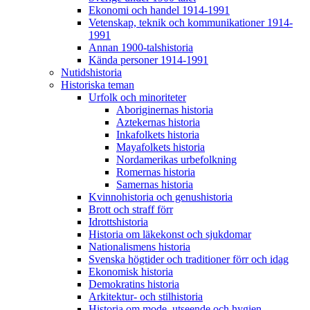
Ekonomi och handel 1914-1991
Vetenskap, teknik och kommunikationer 1914-
1991
Annan 1900-talshistoria
Kända personer 1914-1991
Nutidshistoria
Historiska teman
Urfolk och minoriteter
Aboriginernas historia
Aztekernas historia
Inkafolkets historia
Mayafolkets historia
Nordamerikas urbefolkning
Romernas historia
Samernas historia
Kvinnohistoria och genushistoria
Brott och straff förr
Idrottshistoria
Historia om läkekonst och sjukdomar
Nationalismens historia
Svenska högtider och traditioner förr och idag
Ekonomisk historia
Demokratins historia
Arkitektur- och stilhistoria
Historia om mode, utseende och hygien