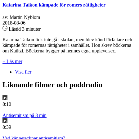
Katarina Taikon kämpade för romers rättigheter
av: Martin Nyblom
2018-08-06
Lästid 3 minuter
Katarina Taikon fick inte gå i skolan, men blev känd författare och
kämpade för romernas rättigheter i samhället. Hon skrev böckerna
om Katitzi. Böckerna bygger på hennes egna upplevelser...
+ Läs mer
Visa fler
Liknande filmer och poddradio
8:10
Antisemitism på 8 min
8:39
Vad kännetecknar antisemitism?