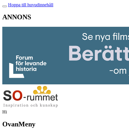
Hoppa till huvudinnehåll
ANNONS
Hi
OvanMeny