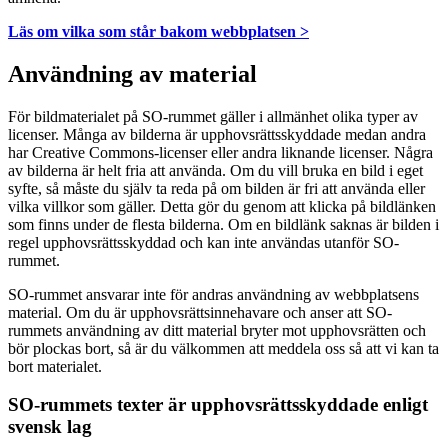
Läs om vilka som står bakom webbplatsen >
Användning av material
För bildmaterialet på SO-rummet gäller i allmänhet olika typer av
licenser. Många av bilderna är upphovsrättsskyddade medan andra
har Creative Commons-licenser eller andra liknande licenser. Några
av bilderna är helt fria att använda. Om du vill bruka en bild i eget
syfte, så måste du själv ta reda på om bilden är fri att använda eller
vilka villkor som gäller. Detta gör du genom att klicka på bildlänken
som finns under de flesta bilderna. Om en bildlänk saknas är bilden i
regel upphovsrättsskyddad och kan inte användas utanför SO-
rummet.
SO-rummet ansvarar inte för andras användning av webbplatsens
material. Om du är upphovsrättsinnehavare och anser att SO-
rummets användning av ditt material bryter mot upphovsrätten och
bör plockas bort, så är du välkommen att meddela oss så att vi kan ta
bort materialet.
SO-rummets texter är upphovsrättsskyddade enligt
svensk lag