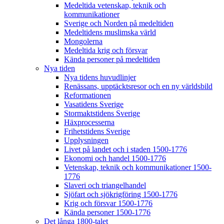
Medeltida vetenskap, teknik och
kommunikationer
Sverige och Norden på medeltiden
Medeltidens muslimska värld
Mongolerna
Medeltida krig och försvar
Kända personer på medeltiden
Nya tiden
Nya tidens huvudlinjer
Renässans, upptäcktsresor och en ny världsbild
Reformationen
Vasatidens Sverige
Stormaktstidens Sverige
Häxprocesserna
Frihetstidens Sverige
Upplysningen
Livet på landet och i staden 1500-1776
Ekonomi och handel 1500-1776
Vetenskap, teknik och kommunikationer 1500-
1776
Slaveri och triangelhandel
Sjöfart och sjökrigföring 1500-1776
Krig och försvar 1500-1776
Kända personer 1500-1776
Det långa 1800-talet