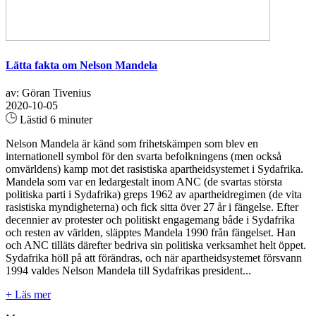
Lätta fakta om Nelson Mandela
av: Göran Tivenius
2020-10-05
Lästid 6 minuter
Nelson Mandela är känd som frihetskämpen som blev en
internationell symbol för den svarta befolkningens (men också
omvärldens) kamp mot det rasistiska apartheidsystemet i Sydafrika.
Mandela som var en ledargestalt inom ANC (de svartas största
politiska parti i Sydafrika) greps 1962 av apartheidregimen (de vita
rasistiska myndigheterna) och fick sitta över 27 år i fängelse. Efter
decennier av protester och politiskt engagemang både i Sydafrika
och resten av världen, släpptes Mandela 1990 från fängelset. Han
och ANC tilläts därefter bedriva sin politiska verksamhet helt öppet.
Sydafrika höll på att förändras, och när apartheidsystemet försvann
1994 valdes Nelson Mandela till Sydafrikas president...
+ Läs mer