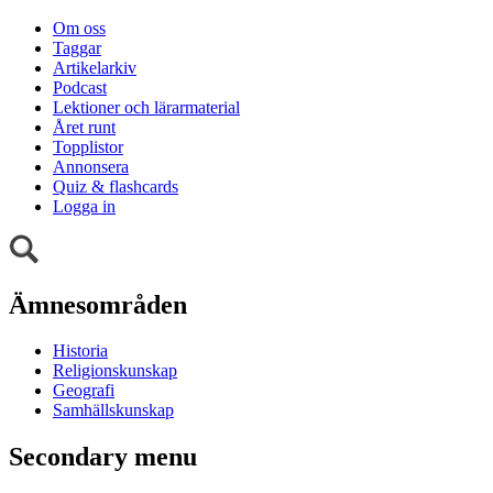
Om oss
Taggar
Artikelarkiv
Podcast
Lektioner och lärarmaterial
Året runt
Topplistor
Annonsera
Quiz & flashcards
Logga in
Ämnesområden
Historia
Religionskunskap
Geografi
Samhällskunskap
Secondary menu