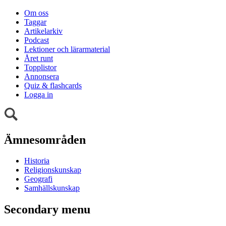
Om oss
Taggar
Artikelarkiv
Podcast
Lektioner och lärarmaterial
Året runt
Topplistor
Annonsera
Quiz & flashcards
Logga in
Ämnesområden
Historia
Religionskunskap
Geografi
Samhällskunskap
Secondary menu