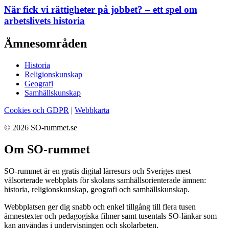
När fick vi rättigheter på jobbet? – ett spel om
arbetslivets historia
Ämnesområden
Historia
Religionskunskap
Geografi
Samhällskunskap
Cookies och GDPR
|
Webbkarta
© 2026 SO-rummet.se
Om SO-rummet
SO-rummet är en gratis digital lärresurs och Sveriges mest
välsorterade webbplats för skolans samhällsorienterade ämnen:
historia, religionskunskap, geografi och samhällskunskap.
Webbplatsen ger dig snabb och enkel tillgång till flera tusen
ämnestexter och pedagogiska filmer samt tusentals SO-länkar som
kan användas i undervisningen och skolarbeten.