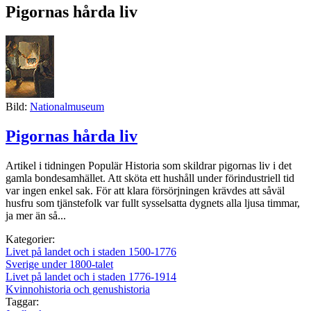
Pigornas hårda liv
Bild:
Nationalmuseum
Pigornas hårda liv
Artikel i tidningen Populär Historia som skildrar pigornas liv i det
gamla bondesamhället. Att sköta ett hushåll under förindustriell tid
var ingen enkel sak. För att klara försörjningen krävdes att såväl
husfru som tjänstefolk var fullt sysselsatta dygnets alla ljusa timmar,
ja mer än så...
Kategorier:
Livet på landet och i staden 1500-1776
Sverige under 1800-talet
Livet på landet och i staden 1776-1914
Kvinnohistoria och genushistoria
Taggar: