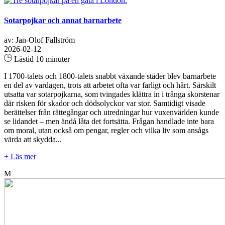
Sotarpojkar och annat barnarbete
av: Jan-Olof Fallström
2026-02-12
Lästid 10 minuter
I 1700-talets och 1800-talets snabbt växande städer blev barnarbete
en del av vardagen, trots att arbetet ofta var farligt och hårt. Särskilt
utsatta var sotarpojkarna, som tvingades klättra in i trånga skorstenar
där risken för skador och dödsolyckor var stor. Samtidigt visade
berättelser från rättegångar och utredningar hur vuxenvärlden kunde
se lidandet – men ändå låta det fortsätta. Frågan handlade inte bara
om moral, utan också om pengar, regler och vilka liv som ansågs
värda att skydda...
+ Läs mer
M