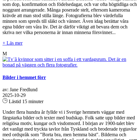
som dop, konfirmation och födelsedagar, och var ofta högtidliga och
noggrant arrangerade. Många poserade stelt, eftersom kamerorna
krävde att man stod stilla länge. Fotografierna blev värdefulla
minnen som spreds till släkt och vänner. Även idag berättar våra
egna bilder om våra liv. Det är därför viktigt att bevara dem och
skriva ner vilka personerna är innan minnena försvinner...
+ Läs mer
M
Bilder i hemmet förr
av: Jane Fredlund
2025-10-29
Lästid 15 minuter
Under flera hundra år fyllde vi i Sverige hemmets väggar med
färgstarka bilder och texter med budskap. Folk satte upp bilder med
religiösa motiv, kungar och visdomsord. I början av 1900-talet blev
det vanligt med tryckta tavlor från Tyskland och broderade tygtavlor
med ordspråk som "Borta bra, men hemma bäst". Bilderna och