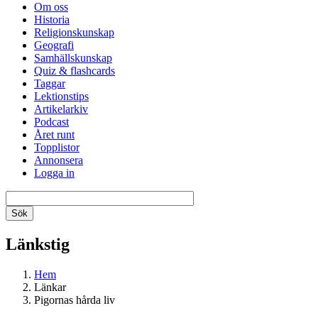
Om oss
Historia
Religionskunskap
Geografi
Samhällskunskap
Quiz & flashcards
Taggar
Lektionstips
Artikelarkiv
Podcast
Året runt
Topplistor
Annonsera
Logga in
Länkstig
Hem
Länkar
Pigornas hårda liv