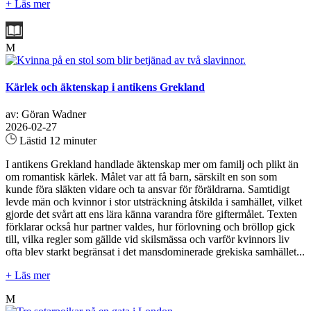
+ Läs mer
M
Kärlek och äktenskap i antikens Grekland
av: Göran Wadner
2026-02-27
Lästid 12 minuter
I antikens Grekland handlade äktenskap mer om familj och plikt än
om romantisk kärlek. Målet var att få barn, särskilt en son som
kunde föra släkten vidare och ta ansvar för föräldrarna. Samtidigt
levde män och kvinnor i stor utsträckning åtskilda i samhället, vilket
gjorde det svårt att ens lära känna varandra före giftermålet. Texten
förklarar också hur partner valdes, hur förlovning och bröllop gick
till, vilka regler som gällde vid skilsmässa och varför kvinnors liv
ofta blev starkt begränsat i det mansdominerade grekiska samhället...
+ Läs mer
M