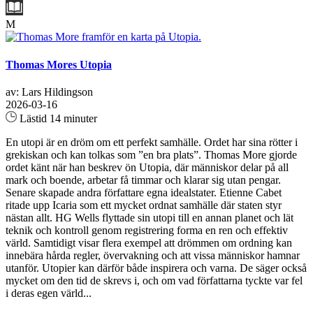
M
Thomas Mores Utopia
av: Lars Hildingson
2026-03-16
Lästid 14 minuter
En utopi är en dröm om ett perfekt samhälle. Ordet har sina rötter i
grekiskan och kan tolkas som ”en bra plats”. Thomas More gjorde
ordet känt när han beskrev ön Utopia, där människor delar på all
mark och boende, arbetar få timmar och klarar sig utan pengar.
Senare skapade andra författare egna idealstater. Etienne Cabet
ritade upp Icaria som ett mycket ordnat samhälle där staten styr
nästan allt. HG Wells flyttade sin utopi till en annan planet och lät
teknik och kontroll genom registrering forma en ren och effektiv
värld. Samtidigt visar flera exempel att drömmen om ordning kan
innebära hårda regler, övervakning och att vissa människor hamnar
utanför. Utopier kan därför både inspirera och varna. De säger också
mycket om den tid de skrevs i, och om vad författarna tyckte var fel
i deras egen värld...