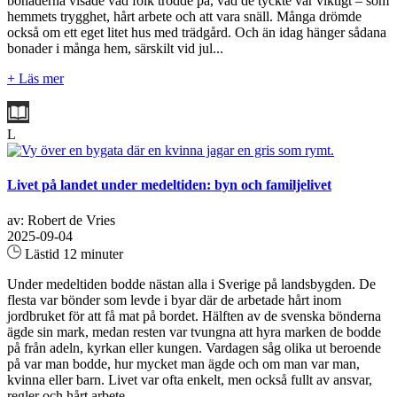
bonaderna visade vad folk trodde på, vad de tyckte var viktigt – som
hemmets trygghet, hårt arbete och att vara snäll. Många drömde
också om ett eget litet hus med trädgård. Och än idag hänger sådana
bonader i många hem, särskilt vid jul...
+ Läs mer
L
Livet på landet under medeltiden: byn och familjelivet
av: Robert de Vries
2025-09-04
Lästid 12 minuter
Under medeltiden bodde nästan alla i Sverige på landsbygden. De
flesta var bönder som levde i byar där de arbetade hårt inom
jordbruket för att få mat på bordet. Hälften av de svenska bönderna
ägde sin mark, medan resten var tvungna att hyra marken de bodde
på från adeln, kyrkan eller kungen. Vardagen såg olika ut beroende
på var man bodde, hur mycket man ägde och om man var man,
kvinna eller barn. Livet var ofta enkelt, men också fullt av ansvar,
regler och hårt arbete...