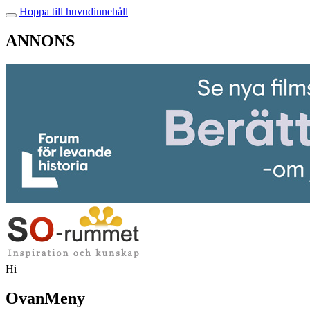
Hoppa till huvudinnehåll
ANNONS
Hi
OvanMeny