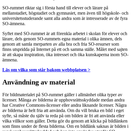
SO-rummet riktar sig i första hand till elever och lärare på
mellanstadiet, högstadiet och gymnasiet, men även till högskole- och
universitetsstuderande samt alla andra som är intresserade av de fyra
SO-ämnena.
Syftet med SO-rummet är att förenkla arbetet i skolan för elever och
lärare, dels genom SO-rummets egna material i olika ämnen, dels
genom att samla merparten av alla bra och fria SO-resurser som
finns utspridda på Internet på ett och samma ställe. Målet med sajten
är att skapa inspiration, öka intresset och öka kunskaperna inom SO-
ämnena.
Läs om vilka som står bakom webbplatsen >
Användning av material
För bildmaterialet på SO-rummet gäller i allmänhet olika typer av
licenser. Många av bilderna är upphovsrättsskyddade medan andra
har Creative Commons-licenser eller andra liknande licenser. Några
av bilderna är helt fria att använda. Om du vill bruka en bild i eget
syfte, så måste du själv ta reda på om bilden är fri att använda eller
vilka villkor som gäller. Detta gör du genom att klicka på bildlänken
som finns under de flesta bilderna. Om en bildlänk saknas är bilden i