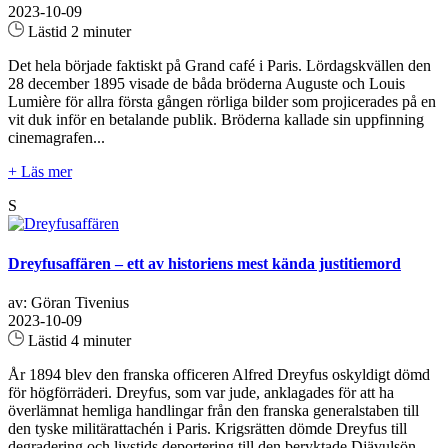
2023-10-09
Lästid 2 minuter
Det hela började faktiskt på Grand café i Paris. Lördagskvällen den
28 december 1895 visade de båda bröderna Auguste och Louis
Lumière för allra första gången rörliga bilder som projicerades på en
vit duk inför en betalande publik. Bröderna kallade sin uppfinning
cinemagrafen...
+ Läs mer
S
Dreyfusaffären – ett av historiens mest kända justitiemord
av: Göran Tivenius
2023-10-09
Lästid 4 minuter
År 1894 blev den franska officeren Alfred Dreyfus oskyldigt dömd
för högförräderi. Dreyfus, som var jude, anklagades för att ha
överlämnat hemliga handlingar från den franska generalstaben till
den tyske militärattachén i Paris. Krigsrätten dömde Dreyfus till
degradering och livstids deportering till den beryktade Djävulsön,