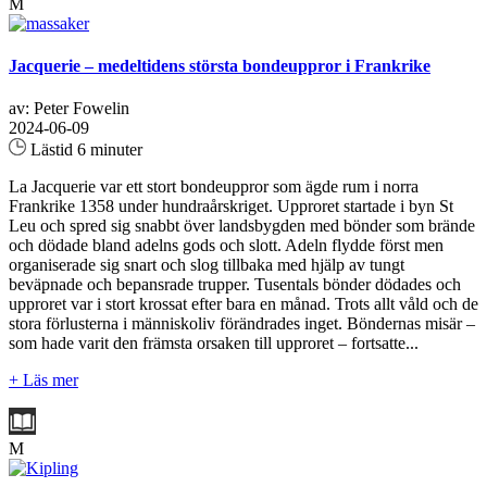
M
Jacquerie – medeltidens största bondeuppror i Frankrike
av: Peter Fowelin
2024-06-09
Lästid 6 minuter
La Jacquerie var ett stort bondeuppror som ägde rum i norra
Frankrike 1358 under hundraårskriget. Upproret startade i byn St
Leu och spred sig snabbt över landsbygden med bönder som brände
och dödade bland adelns gods och slott. Adeln flydde först men
organiserade sig snart och slog tillbaka med hjälp av tungt
beväpnade och bepansrade trupper. Tusentals bönder dödades och
upproret var i stort krossat efter bara en månad. Trots allt våld och de
stora förlusterna i människoliv förändrades inget. Böndernas misär –
som hade varit den främsta orsaken till upproret – fortsatte...
+ Läs mer
M