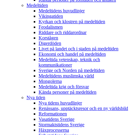
Medeltiden
Medeltidens huvudlinjer
Vikingatiden
Kyrkan och klostren på medeltiden
Feodalismen
Riddare och riddarordnar
Korstågen
Digerdöden
Livet på landet och i staden på medeltiden
Ekonomi och handel på medeltiden
Medeltida vetenskap, teknik och
kommunikationer
Sverige och Norden på medeltiden
Medeltidens muslimska värld
Mongolerna
Medeltida krig och försvar
Kända personer på medeltiden
Nya tiden
Nya tidens huvudlinjer
Renässans, upptäcktsresor och en ny världsbild
Reformationen
Vasatidens Sverige
Stormaktstidens Sverige
Häxprocesserna