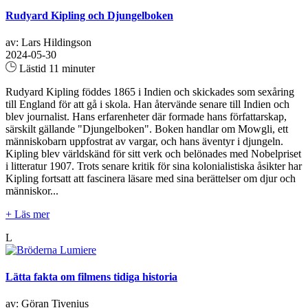
Rudyard Kipling och Djungelboken
av: Lars Hildingson
2024-05-30
Lästid 11 minuter
Rudyard Kipling föddes 1865 i Indien och skickades som sexåring
till England för att gå i skola. Han återvände senare till Indien och
blev journalist. Hans erfarenheter där formade hans författarskap,
särskilt gällande "Djungelboken". Boken handlar om Mowgli, ett
människobarn uppfostrat av vargar, och hans äventyr i djungeln.
Kipling blev världskänd för sitt verk och belönades med Nobelpriset
i litteratur 1907. Trots senare kritik för sina kolonialistiska åsikter har
Kipling fortsatt att fascinera läsare med sina berättelser om djur och
människor...
+ Läs mer
L
Lätta fakta om filmens tidiga historia
av: Göran Tivenius