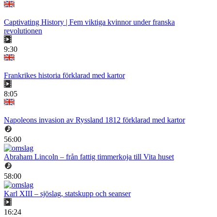
Captivating History | Fem viktiga kvinnor under franska
revolutionen
9:30
Frankrikes historia förklarad med kartor
8:05
Napoleons invasion av Ryssland 1812 förklarad med kartor
56:00
Abraham Lincoln – från fattig timmerkoja till Vita huset
58:00
Karl XIII – sjöslag, statskupp och seanser
16:24