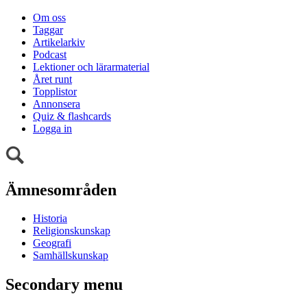
Om oss
Taggar
Artikelarkiv
Podcast
Lektioner och lärarmaterial
Året runt
Topplistor
Annonsera
Quiz & flashcards
Logga in
Ämnesområden
Historia
Religionskunskap
Geografi
Samhällskunskap
Secondary menu