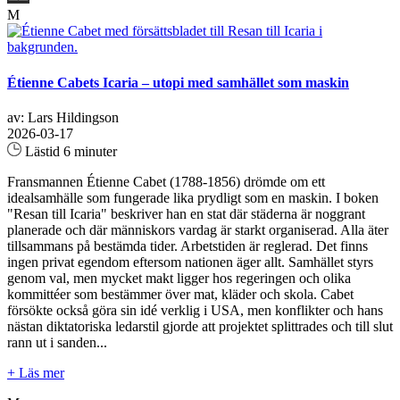
M
Étienne Cabets Icaria – utopi med samhället som maskin
av: Lars Hildingson
2026-03-17
Lästid 6 minuter
Fransmannen Étienne Cabet (1788-1856) drömde om ett
idealsamhälle som fungerade lika prydligt som en maskin. I boken
"Resan till Icaria" beskriver han en stat där städerna är noggrant
planerade och där människors vardag är starkt organiserad. Alla äter
tillsammans på bestämda tider. Arbetstiden är reglerad. Det finns
ingen privat egendom eftersom nationen äger allt. Samhället styrs
genom val, men mycket makt ligger hos regeringen och olika
kommittéer som bestämmer över mat, kläder och skola. Cabet
försökte också göra sin idé verklig i USA, men konflikter och hans
nästan diktatoriska ledarstil gjorde att projektet splittrades och till slut
rann ut i sanden...
+ Läs mer