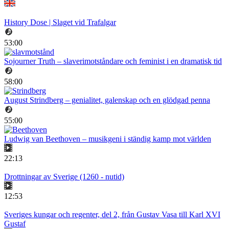
History Dose | Slaget vid Trafalgar
53:00
Sojourner Truth – slaverimotståndare och feminist i en dramatisk tid
58:00
August Strindberg – genialitet, galenskap och en glödgad penna
55:00
Ludwig van Beethoven – musikgeni i ständig kamp mot världen
22:13
Drottningar av Sverige (1260 - nutid)
12:53
Sveriges kungar och regenter, del 2, från Gustav Vasa till Karl XVI
Gustaf