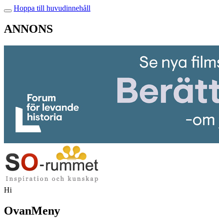
Hoppa till huvudinnehåll
ANNONS
Hi
OvanMeny