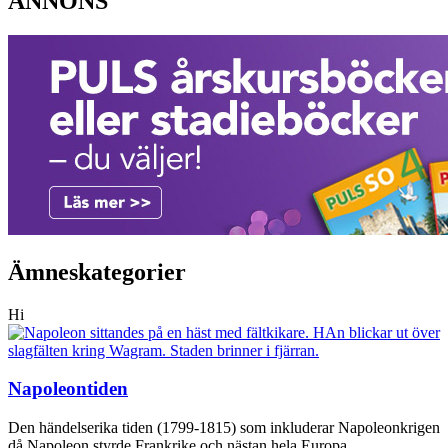
ANNONS
Ämneskategorier
Hi
Napoleontiden
Den händelserika tiden (1799-1815) som inkluderar Napoleonkrigen
då Napoleon styrde Frankrike och nästan hela Europa...