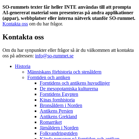
SO-rummets texter får heller INTE användas till att prompta
AI-genererat material som presenteras på andra applikationer
(appar), webbplatser eller interna nätverk utanför SO-rummet.
Kontakta oss
om du har frågor.
Kontakta oss
Om du har synpunkter eller frågor så är du välkommen att kontakta
oss på adressen:
info@so-rummet.se
Historia
Människans förhistoria och stenåldern
Forntiden och antiken
Forntidens och antikens huvudlinjer
De mesopotamiska kulturerna
Forntidens Egypten
Kinas fornhistoria
Bronsåldern i Norden
Antikens Persien
Antikens Grekland
Romarriket
Järnåldern i Norden
Folkvandringstiden
Kända personer på forntiden och antiken