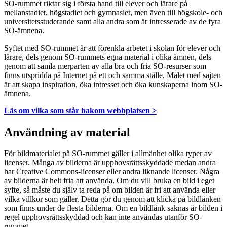
SO-rummet riktar sig i första hand till elever och lärare på
mellanstadiet, högstadiet och gymnasiet, men även till högskole- och
universitetsstuderande samt alla andra som är intresserade av de fyra
SO-ämnena.
Syftet med SO-rummet är att förenkla arbetet i skolan för elever och
lärare, dels genom SO-rummets egna material i olika ämnen, dels
genom att samla merparten av alla bra och fria SO-resurser som
finns utspridda på Internet på ett och samma ställe. Målet med sajten
är att skapa inspiration, öka intresset och öka kunskaperna inom SO-
ämnena.
Läs om vilka som står bakom webbplatsen >
Användning av material
För bildmaterialet på SO-rummet gäller i allmänhet olika typer av
licenser. Många av bilderna är upphovsrättsskyddade medan andra
har Creative Commons-licenser eller andra liknande licenser. Några
av bilderna är helt fria att använda. Om du vill bruka en bild i eget
syfte, så måste du själv ta reda på om bilden är fri att använda eller
vilka villkor som gäller. Detta gör du genom att klicka på bildlänken
som finns under de flesta bilderna. Om en bildlänk saknas är bilden i
regel upphovsrättsskyddad och kan inte användas utanför SO-
rummet.