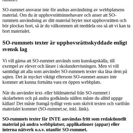
SO-rummet ansvarar inte för andras användning av webbplatsens
material. Om du är upphovsrättsinnehavare och anser att SO-
rummets användning av ditt material bryter mot upphovsrätten och
bör plockas bort, så är du välkommen att meddela oss så att vi kan ta
bort materialet.
SO-rummets texter är upphovsrättsskyddade enligt
svensk lag
Vi vill gärna att SO-rummet används som kunskapskälla, till
exempel av elever och lärare i skolundervisningen. Men vi vill
samtidigt att alla som använder SO-rummets texter ska läsa dem på
sajten. Det är mycket viktigt eftersom SO-rummet annars inte
kommer att kunna fortsätta vara en öppen webbplats.
När du använder text- eller bildmaterial från SO-rummet i
skolarbeten och på andra godkända ställen måste du alltid uppge
källan! Det måste framgå tydligt vem som skrivit texten och varifrån
materialet kommer (SO-rummet.se, inkl. länk).
SO-rummets texter får INTE användas fritt som redaktionellt
material på andra webbplatser, applikationer (appar) eller
interna nätverk o.s.v. utanför SO-rummet.