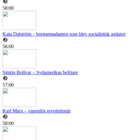
58:00
Kata Dalström – borgarmadamen som blev socialistisk agitator
56:00
Simón Bolívar – Sydamerikas befriare
57:00
Karl Marx – vapenlös revolutionär
58:00