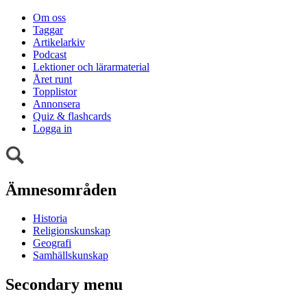
Om oss
Taggar
Artikelarkiv
Podcast
Lektioner och lärarmaterial
Året runt
Topplistor
Annonsera
Quiz & flashcards
Logga in
Ämnesområden
Historia
Religionskunskap
Geografi
Samhällskunskap
Secondary menu