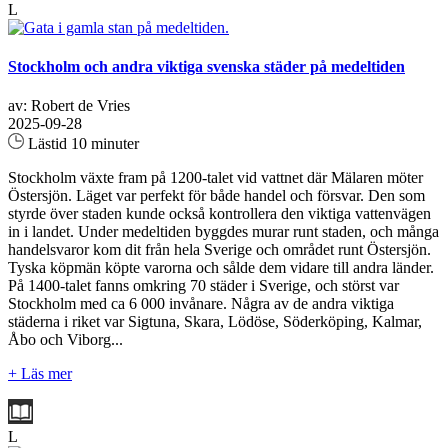
L
Stockholm och andra viktiga svenska städer på medeltiden
av: Robert de Vries
2025-09-28
Lästid 10 minuter
Stockholm växte fram på 1200‑talet vid vattnet där Mälaren möter
Östersjön. Läget var perfekt för både handel och försvar. Den som
styrde över staden kunde också kontrollera den viktiga vattenvägen
in i landet. Under medeltiden byggdes murar runt staden, och många
handelsvaror kom dit från hela Sverige och området runt Östersjön.
Tyska köpmän köpte varorna och sålde dem vidare till andra länder.
På 1400-talet fanns omkring 70 städer i Sverige, och störst var
Stockholm med ca 6 000 invånare. Några av de andra viktiga
städerna i riket var Sigtuna, Skara, Lödöse, Söderköping, Kalmar,
Åbo och Viborg...
+ Läs mer
L