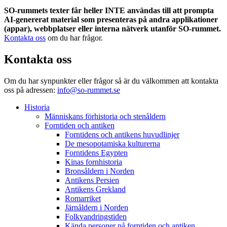
SO-rummets texter får heller INTE användas till att prompta
AI-genererat material som presenteras på andra applikationer
(appar), webbplatser eller interna nätverk utanför SO-rummet.
Kontakta oss
om du har frågor.
Kontakta oss
Om du har synpunkter eller frågor så är du välkommen att kontakta
oss på adressen:
info@so-rummet.se
Historia
Människans förhistoria och stenåldern
Forntiden och antiken
Forntidens och antikens huvudlinjer
De mesopotamiska kulturerna
Forntidens Egypten
Kinas fornhistoria
Bronsåldern i Norden
Antikens Persien
Antikens Grekland
Romarriket
Järnåldern i Norden
Folkvandringstiden
Kända personer på forntiden och antiken