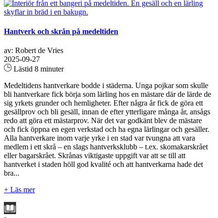
Hantverk och skrån på medeltiden
av: Robert de Vries
2025-09-27
Lästid 8 minuter
Medeltidens hantverkare bodde i städerna. Unga pojkar som skulle
bli hantverkare fick börja som lärling hos en mästare där de lärde de
sig yrkets grunder och hemligheter. Efter några år fick de göra ett
gesällprov och bli gesäll, innan de efter ytterligare många år, ansågs
redo att göra ett mästarprov. När det var godkänt blev de mästare
och fick öppna en egen verkstad och ha egna lärlingar och gesäller.
Alla hantverkare inom varje yrke i en stad var tvungna att vara
medlem i ett skrå – en slags hantverksklubb – t.ex. skomakarskrået
eller bagarskrået. Skrånas viktigaste uppgift var att se till att
hantverket i staden höll god kvalité och att hantverkarna hade det
bra...
+ Läs mer