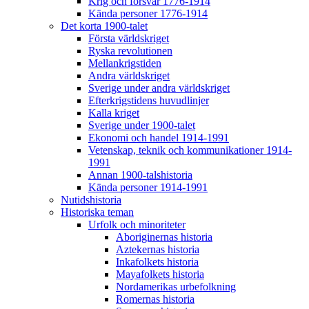
Krig och försvar 1776-1914
Kända personer 1776-1914
Det korta 1900-talet
Första världskriget
Ryska revolutionen
Mellankrigstiden
Andra världskriget
Sverige under andra världskriget
Efterkrigstidens huvudlinjer
Kalla kriget
Sverige under 1900-talet
Ekonomi och handel 1914-1991
Vetenskap, teknik och kommunikationer 1914-
1991
Annan 1900-talshistoria
Kända personer 1914-1991
Nutidshistoria
Historiska teman
Urfolk och minoriteter
Aboriginernas historia
Aztekernas historia
Inkafolkets historia
Mayafolkets historia
Nordamerikas urbefolkning
Romernas historia