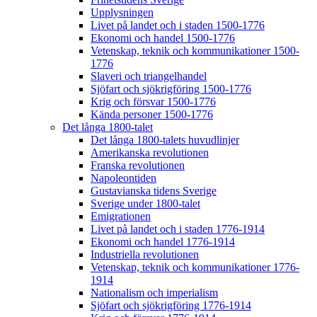
Upplysningen
Livet på landet och i staden 1500-1776
Ekonomi och handel 1500-1776
Vetenskap, teknik och kommunikationer 1500-
1776
Slaveri och triangelhandel
Sjöfart och sjökrigföring 1500-1776
Krig och försvar 1500-1776
Kända personer 1500-1776
Det långa 1800-talet
Det långa 1800-talets huvudlinjer
Amerikanska revolutionen
Franska revolutionen
Napoleontiden
Gustavianska tidens Sverige
Sverige under 1800-talet
Emigrationen
Livet på landet och i staden 1776-1914
Ekonomi och handel 1776-1914
Industriella revolutionen
Vetenskap, teknik och kommunikationer 1776-
1914
Nationalism och imperialism
Sjöfart och sjökrigföring 1776-1914