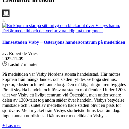
L
Hansestaden Visby – Östersjöns handelscentrum på medeltiden
av: Robert de Vries
2025-11-09
Lästid 7 minuter
På medeltiden var Visby Nordens största handelsstad. Här möttes
köpmän från många länder, och staden fylldes av höga stenhus,
kyrkor, kloster och myllrande torg. Den mäktiga ringmuren byggdes
för att skydda handeln och försvara staden mot fiender. Under 1200-
talet var Visby ett livligt centrum vid Östersjön, men under senare
delen av 1300-talet tog andra städer över handeln. Visbys betydelse
minskade och i slutet av medeltiden hade staden blivit en plats för
sjörövare. Men mycket från Visbys storhetstid finns kvar än idag.
Ingen annan nordisk stad känns mer medeltida än Visby...
+ Läs mer