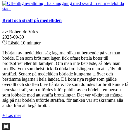
Brott och straff på medeltiden
av: Robert de Vries
2025-09-30
Lästid 10 minuter
I början av medeltiden såg lagarna olika ut beroende på var man
bodde. Den som bröt mot lagen fick oftast betala böter till
brottsoffret eller till familjen. Om man inte betalade, så blev man
fredlös. Vem som helst fick då döda brottslingen utan att själv bli
straffad. Senare på medeltiden började kungarna ta över och
bestämma lagarna i hela landet. Då kom nya regler som gällde
överallt och straffen blev hårdare. De som dömdes för brott kunde få
hemska straff, som utfördes inför publik av en bödel – en person
som jobbade med att straffa brottslingar. Det var viktigt att många
såg på när bödeln utförde straffen, för tanken var att skrämma alla
andra från att begå brott...
+ Läs mer