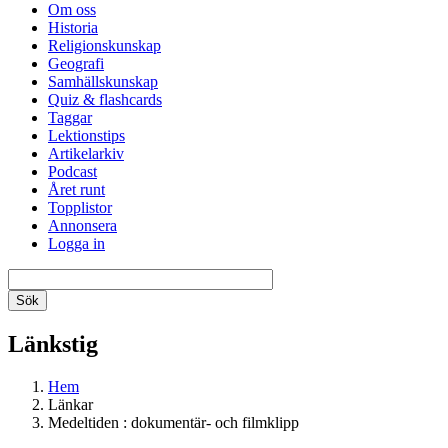
Om oss
Historia
Religionskunskap
Geografi
Samhällskunskap
Quiz & flashcards
Taggar
Lektionstips
Artikelarkiv
Podcast
Året runt
Topplistor
Annonsera
Logga in
Länkstig
Hem
Länkar
Medeltiden : dokumentär- och filmklipp