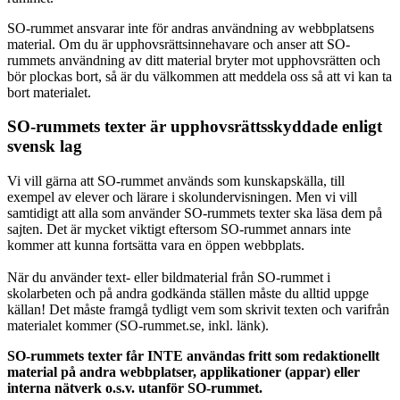
SO-rummet ansvarar inte för andras användning av webbplatsens
material. Om du är upphovsrättsinnehavare och anser att SO-
rummets användning av ditt material bryter mot upphovsrätten och
bör plockas bort, så är du välkommen att meddela oss så att vi kan ta
bort materialet.
SO-rummets texter är upphovsrättsskyddade enligt
svensk lag
Vi vill gärna att SO-rummet används som kunskapskälla, till
exempel av elever och lärare i skolundervisningen. Men vi vill
samtidigt att alla som använder SO-rummets texter ska läsa dem på
sajten. Det är mycket viktigt eftersom SO-rummet annars inte
kommer att kunna fortsätta vara en öppen webbplats.
När du använder text- eller bildmaterial från SO-rummet i
skolarbeten och på andra godkända ställen måste du alltid uppge
källan! Det måste framgå tydligt vem som skrivit texten och varifrån
materialet kommer (SO-rummet.se, inkl. länk).
SO-rummets texter får INTE användas fritt som redaktionellt
material på andra webbplatser, applikationer (appar) eller
interna nätverk o.s.v. utanför SO-rummet.