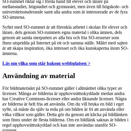
SO-rummet riktar sig i första hand till elever och lärare på
mellanstadiet, högstadiet och gymnasiet, men även till högskole- och
universitetsstuderande samt alla andra som är intresserade av de fyra
SO-ämnena.
Syftet med SO-rummet är att förenkla arbetet i skolan för elever och
lärare, dels genom SO-rummets egna material i olika ämnen, dels
genom att samla merparten av alla bra och fria SO-resurser som
finns utspridda på Internet på ett och samma ställe. Målet med sajten
är att skapa inspiration, öka intresset och öka kunskaperna inom SO-
ämnena.
Läs om vilka som står bakom webbplatsen >
Användning av material
För bildmaterialet på SO-rummet gäller i allmänhet olika typer av
licenser. Många av bilderna är upphovsrättsskyddade medan andra
har Creative Commons-licenser eller andra liknande licenser. Några
av bilderna är helt fria att använda. Om du vill bruka en bild i eget
syfte, så måste du själv ta reda på om bilden är fri att använda eller
vilka villkor som gäller. Detta gör du genom att klicka på bildlänken
som finns under de flesta bilderna. Om en bildlänk saknas är bilden i
regel upphovsrättsskyddad och kan inte användas utanför SO-
rummet.