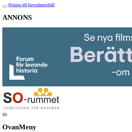
Hoppa till huvudinnehåll
ANNONS
Hi
OvanMeny