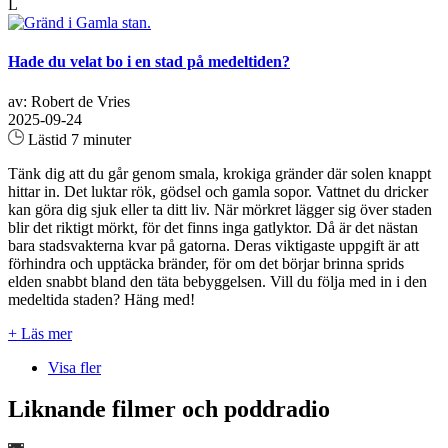
L
Hade du velat bo i en stad på medeltiden?
av: Robert de Vries
2025-09-24
Lästid 7 minuter
Tänk dig att du går genom smala, krokiga gränder där solen knappt
hittar in. Det luktar rök, gödsel och gamla sopor. Vattnet du dricker
kan göra dig sjuk eller ta ditt liv. När mörkret lägger sig över staden
blir det riktigt mörkt, för det finns inga gatlyktor. Då är det nästan
bara stadsvakterna kvar på gatorna. Deras viktigaste uppgift är att
förhindra och upptäcka bränder, för om det börjar brinna sprids
elden snabbt bland den täta bebyggelsen. Vill du följa med in i den
medeltida staden? Häng med!
+ Läs mer
Visa fler
Liknande filmer och poddradio