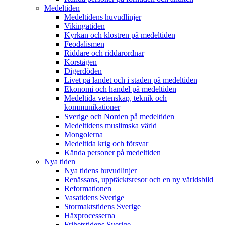
Medeltiden
Medeltidens huvudlinjer
Vikingatiden
Kyrkan och klostren på medeltiden
Feodalismen
Riddare och riddarordnar
Korstågen
Digerdöden
Livet på landet och i staden på medeltiden
Ekonomi och handel på medeltiden
Medeltida vetenskap, teknik och
kommunikationer
Sverige och Norden på medeltiden
Medeltidens muslimska värld
Mongolerna
Medeltida krig och försvar
Kända personer på medeltiden
Nya tiden
Nya tidens huvudlinjer
Renässans, upptäcktsresor och en ny världsbild
Reformationen
Vasatidens Sverige
Stormaktstidens Sverige
Häxprocesserna
Frihetstidens Sverige