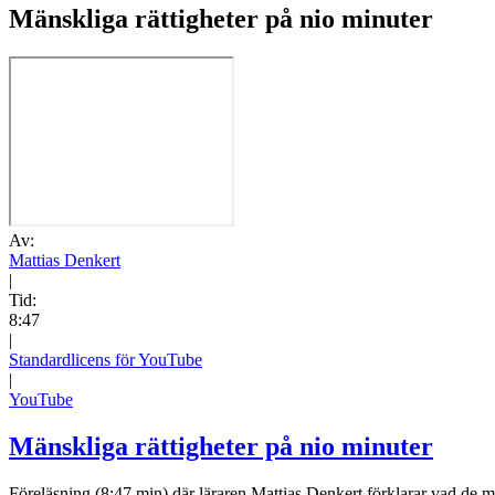
Mänskliga rättigheter på nio minuter
Av:
Mattias Denkert
|
Tid:
8:47
|
Standardlicens för YouTube
|
YouTube
Mänskliga rättigheter på nio minuter
Föreläsning (8:47 min) där läraren Mattias Denkert förklarar vad de mä