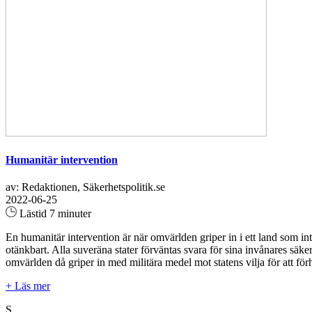
Humanitär intervention
av: Redaktionen, Säkerhetspolitik.se
2022-06-25
Lästid 7 minuter
En humanitär intervention är när omvärlden griper in i ett land som int
otänkbart. Alla suveräna stater förväntas svara för sina invånares säke
omvärlden då griper in med militära medel mot statens vilja för att för
+ Läs mer
S