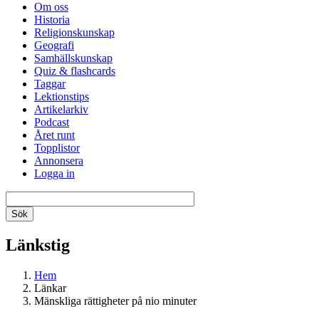
Om oss
Historia
Religionskunskap
Geografi
Samhällskunskap
Quiz & flashcards
Taggar
Lektionstips
Artikelarkiv
Podcast
Året runt
Topplistor
Annonsera
Logga in
Länkstig
Hem
Länkar
Mänskliga rättigheter på nio minuter