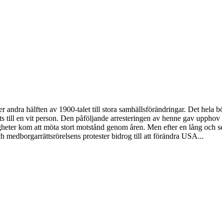
der andra hälften av 1900-talet till stora samhällsförändringar. Det hel
ats till en vit person. Den påföljande arresteringen av henne gav upphov
gheter kom att möta stort motstånd genom åren. Men efter en lång och s
 medborgarrättsrörelsens protester bidrog till att förändra USA...