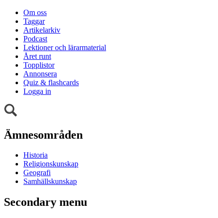
Om oss
Taggar
Artikelarkiv
Podcast
Lektioner och lärarmaterial
Året runt
Topplistor
Annonsera
Quiz & flashcards
Logga in
Ämnesområden
Historia
Religionskunskap
Geografi
Samhällskunskap
Secondary menu