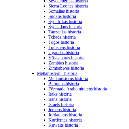
Seychellernas historia
Sierra Leones historia
Somalias historia
Sudans historia
Sydafrikas historia
Sydsudans historia
Tanzanias historia
Tchads historia
Togos historia
Tunisiens historia
Ugandas historia
Västsaharas historia
Zambias historia
Zimbabwes historia
Mellanöstern - historia
Mellanösterns historia
Bahrains historia
Förenade Arabemiratens historia
Iraks historia
Irans historia
Israels historia
Jemens historia
Jordaniens historia
Kurdernas historia
Kuwaits historia