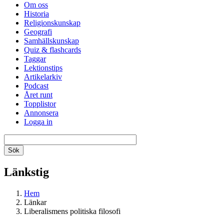
Om oss
Historia
Religionskunskap
Geografi
Samhällskunskap
Quiz & flashcards
Taggar
Lektionstips
Artikelarkiv
Podcast
Året runt
Topplistor
Annonsera
Logga in
Länkstig
Hem
Länkar
Liberalismens politiska filosofi