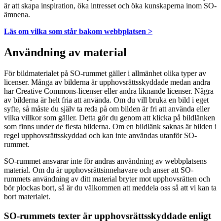
är att skapa inspiration, öka intresset och öka kunskaperna inom SO-
ämnena.
Läs om vilka som står bakom webbplatsen >
Användning av material
För bildmaterialet på SO-rummet gäller i allmänhet olika typer av
licenser. Många av bilderna är upphovsrättsskyddade medan andra
har Creative Commons-licenser eller andra liknande licenser. Några
av bilderna är helt fria att använda. Om du vill bruka en bild i eget
syfte, så måste du själv ta reda på om bilden är fri att använda eller
vilka villkor som gäller. Detta gör du genom att klicka på bildlänken
som finns under de flesta bilderna. Om en bildlänk saknas är bilden i
regel upphovsrättsskyddad och kan inte användas utanför SO-
rummet.
SO-rummet ansvarar inte för andras användning av webbplatsens
material. Om du är upphovsrättsinnehavare och anser att SO-
rummets användning av ditt material bryter mot upphovsrätten och
bör plockas bort, så är du välkommen att meddela oss så att vi kan ta
bort materialet.
SO-rummets texter är upphovsrättsskyddade enligt