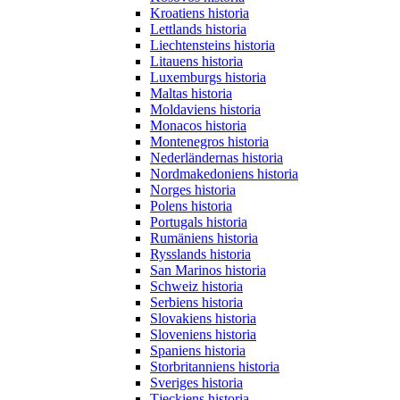
Kroatiens historia
Lettlands historia
Liechtensteins historia
Litauens historia
Luxemburgs historia
Maltas historia
Moldaviens historia
Monacos historia
Montenegros historia
Nederländernas historia
Nordmakedoniens historia
Norges historia
Polens historia
Portugals historia
Rumäniens historia
Rysslands historia
San Marinos historia
Schweiz historia
Serbiens historia
Slovakiens historia
Sloveniens historia
Spaniens historia
Storbritanniens historia
Sveriges historia
Tjeckiens historia