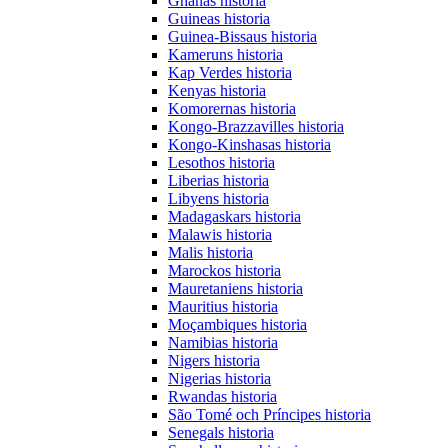
Ghanas historia
Guineas historia
Guinea-Bissaus historia
Kameruns historia
Kap Verdes historia
Kenyas historia
Komorernas historia
Kongo-Brazzavilles historia
Kongo-Kinshasas historia
Lesothos historia
Liberias historia
Libyens historia
Madagaskars historia
Malawis historia
Malis historia
Marockos historia
Mauretaniens historia
Mauritius historia
Moçambiques historia
Namibias historia
Nigers historia
Nigerias historia
Rwandas historia
São Tomé och Príncipes historia
Senegals historia