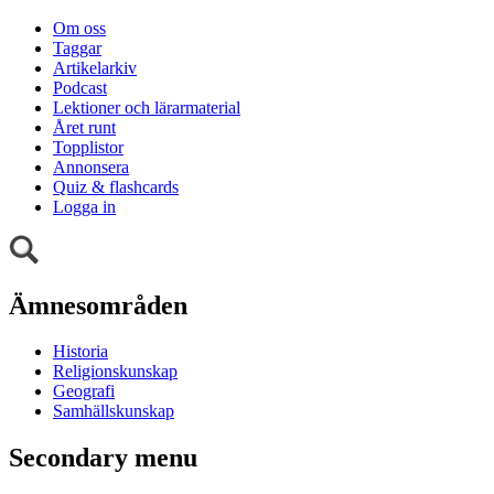
Om oss
Taggar
Artikelarkiv
Podcast
Lektioner och lärarmaterial
Året runt
Topplistor
Annonsera
Quiz & flashcards
Logga in
Ämnesområden
Historia
Religionskunskap
Geografi
Samhällskunskap
Secondary menu