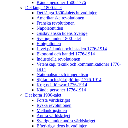
Kända personer 1500-1776
Det långa 1800-talet
Det långa 1800-talets huvudlinjer
Amerikanska revolutionen
Franska revolutionen
Napoleontiden
Gustavianska tidens Sverige
Sverige under 1800-talet
Emigrationen
Livet på landet och i staden 1776-1914
Ekonomi och handel 1776-1914
Industriella revolutionen
Vetenskap, teknik och kommunikationer 1776-
1914
Nationalism och imperialism
Sjöfart och sjökrigföring 1776-1914
Krig och försvar 1776-1914
Kända personer 1776-1914
Det korta 1900-talet
Första världskriget
Ryska revolutionen
Mellankrigstiden
Andra världskriget
Sverige under andra världskriget
Efterkrigstidens huvudlinjer