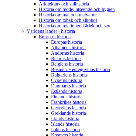
Arkitektur- och stilhistoria
Historia om mode, utseende och hygien
Historia om mat och matvanor
Historia om tobak och alkohol
Historia om relationer, kärlek och sex
Världens länder - historia
Europa - historia
Europas historia
Albaniens historia
Andorras historia
Belarus historia
Belgiens historia
Bosnien-Hercegovinas historia
Bulgariens historia
Cyperns historia
Danmarks historia
Estlands historia
Finlands historia
Frankrikes historia
Georgiens historia
Greklands historia
Irlands historia
Islands historia
Italiens historia
Kosovos historia