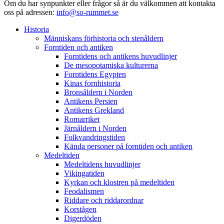
Om du har synpunkter eller frågor så är du välkommen att kontakta
oss på adressen:
info@so-rummet.se
Historia
Människans förhistoria och stenåldern
Forntiden och antiken
Forntidens och antikens huvudlinjer
De mesopotamiska kulturerna
Forntidens Egypten
Kinas fornhistoria
Bronsåldern i Norden
Antikens Persien
Antikens Grekland
Romarriket
Järnåldern i Norden
Folkvandringstiden
Kända personer på forntiden och antiken
Medeltiden
Medeltidens huvudlinjer
Vikingatiden
Kyrkan och klostren på medeltiden
Feodalismen
Riddare och riddarordnar
Korstågen
Digerdöden