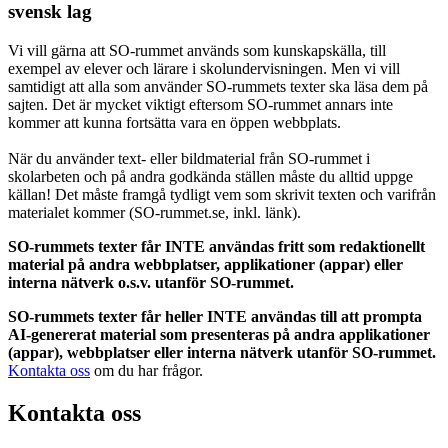
svensk lag
Vi vill gärna att SO-rummet används som kunskapskälla, till
exempel av elever och lärare i skolundervisningen. Men vi vill
samtidigt att alla som använder SO-rummets texter ska läsa dem på
sajten. Det är mycket viktigt eftersom SO-rummet annars inte
kommer att kunna fortsätta vara en öppen webbplats.
När du använder text- eller bildmaterial från SO-rummet i
skolarbeten och på andra godkända ställen måste du alltid uppge
källan! Det måste framgå tydligt vem som skrivit texten och varifrån
materialet kommer (SO-rummet.se, inkl. länk).
SO-rummets texter får INTE användas fritt som redaktionellt
material på andra webbplatser, applikationer (appar) eller
interna nätverk o.s.v. utanför SO-rummet.
SO-rummets texter får heller INTE användas till att prompta
AI-genererat material som presenteras på andra applikationer
(appar), webbplatser eller interna nätverk utanför SO-rummet.
Kontakta oss
om du har frågor.
Kontakta oss