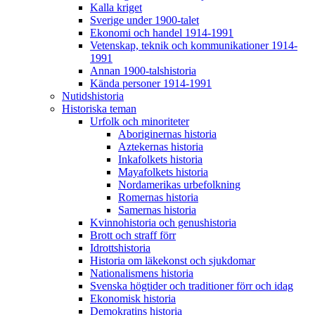
Kalla kriget
Sverige under 1900-talet
Ekonomi och handel 1914-1991
Vetenskap, teknik och kommunikationer 1914-
1991
Annan 1900-talshistoria
Kända personer 1914-1991
Nutidshistoria
Historiska teman
Urfolk och minoriteter
Aboriginernas historia
Aztekernas historia
Inkafolkets historia
Mayafolkets historia
Nordamerikas urbefolkning
Romernas historia
Samernas historia
Kvinnohistoria och genushistoria
Brott och straff förr
Idrottshistoria
Historia om läkekonst och sjukdomar
Nationalismens historia
Svenska högtider och traditioner förr och idag
Ekonomisk historia
Demokratins historia