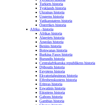
Turkiets historia
Tysklands historia
Ukrainas historia
Ungerns historia
Vatikanstatens historia
Österrikes historia
Afrika - historia
Afrikas historia
Algeriets historia
Angolas historia
Benins historia
Botswanas historia
Burkina Fasos historia
Burundis historia
Centralafrikanska republikens historia
Djiboutis historia
Egyptens historia
Ekvatorialguineas historia
Elfenbenskustens historia
Eritreas historia
Eswatinis historia
Etiopiens historia
Gabons historia
Gambias historia