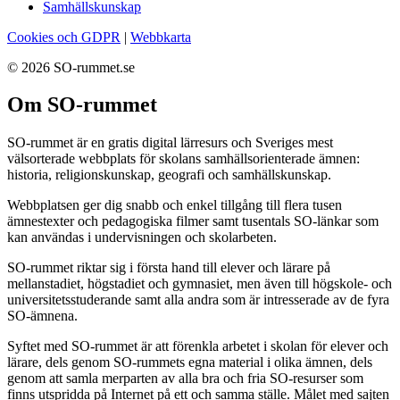
Samhällskunskap
Cookies och GDPR
|
Webbkarta
© 2026 SO-rummet.se
Om SO-rummet
SO-rummet är en gratis digital lärresurs och Sveriges mest
välsorterade webbplats för skolans samhällsorienterade ämnen:
historia, religionskunskap, geografi och samhällskunskap.
Webbplatsen ger dig snabb och enkel tillgång till flera tusen
ämnestexter och pedagogiska filmer samt tusentals SO-länkar som
kan användas i undervisningen och skolarbeten.
SO-rummet riktar sig i första hand till elever och lärare på
mellanstadiet, högstadiet och gymnasiet, men även till högskole- och
universitetsstuderande samt alla andra som är intresserade av de fyra
SO-ämnena.
Syftet med SO-rummet är att förenkla arbetet i skolan för elever och
lärare, dels genom SO-rummets egna material i olika ämnen, dels
genom att samla merparten av alla bra och fria SO-resurser som
finns utspridda på Internet på ett och samma ställe. Målet med sajten