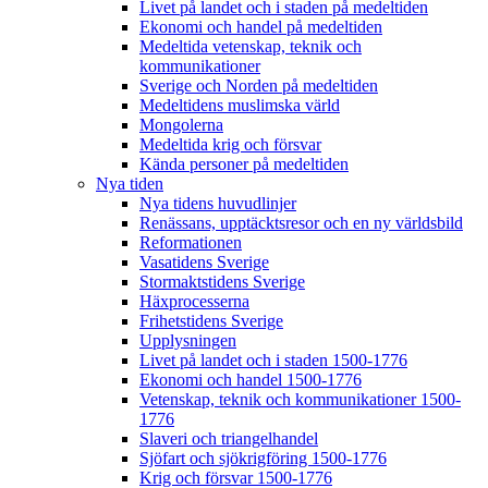
Livet på landet och i staden på medeltiden
Ekonomi och handel på medeltiden
Medeltida vetenskap, teknik och
kommunikationer
Sverige och Norden på medeltiden
Medeltidens muslimska värld
Mongolerna
Medeltida krig och försvar
Kända personer på medeltiden
Nya tiden
Nya tidens huvudlinjer
Renässans, upptäcktsresor och en ny världsbild
Reformationen
Vasatidens Sverige
Stormaktstidens Sverige
Häxprocesserna
Frihetstidens Sverige
Upplysningen
Livet på landet och i staden 1500-1776
Ekonomi och handel 1500-1776
Vetenskap, teknik och kommunikationer 1500-
1776
Slaveri och triangelhandel
Sjöfart och sjökrigföring 1500-1776
Krig och försvar 1500-1776