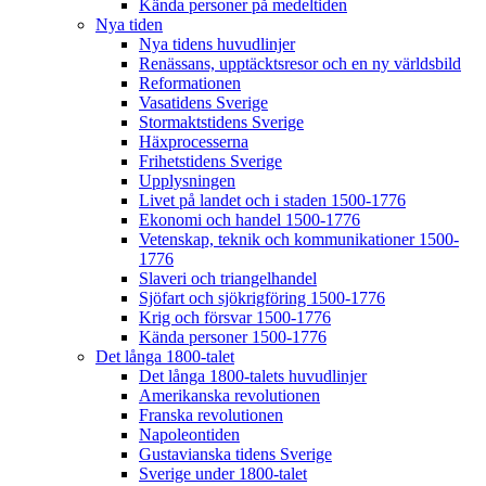
Kända personer på medeltiden
Nya tiden
Nya tidens huvudlinjer
Renässans, upptäcktsresor och en ny världsbild
Reformationen
Vasatidens Sverige
Stormaktstidens Sverige
Häxprocesserna
Frihetstidens Sverige
Upplysningen
Livet på landet och i staden 1500-1776
Ekonomi och handel 1500-1776
Vetenskap, teknik och kommunikationer 1500-
1776
Slaveri och triangelhandel
Sjöfart och sjökrigföring 1500-1776
Krig och försvar 1500-1776
Kända personer 1500-1776
Det långa 1800-talet
Det långa 1800-talets huvudlinjer
Amerikanska revolutionen
Franska revolutionen
Napoleontiden
Gustavianska tidens Sverige
Sverige under 1800-talet