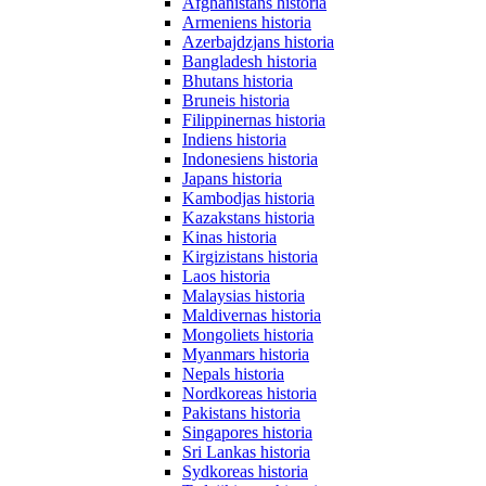
Afghanistans historia
Armeniens historia
Azerbajdzjans historia
Bangladesh historia
Bhutans historia
Bruneis historia
Filippinernas historia
Indiens historia
Indonesiens historia
Japans historia
Kambodjas historia
Kazakstans historia
Kinas historia
Kirgizistans historia
Laos historia
Malaysias historia
Maldivernas historia
Mongoliets historia
Myanmars historia
Nepals historia
Nordkoreas historia
Pakistans historia
Singapores historia
Sri Lankas historia
Sydkoreas historia