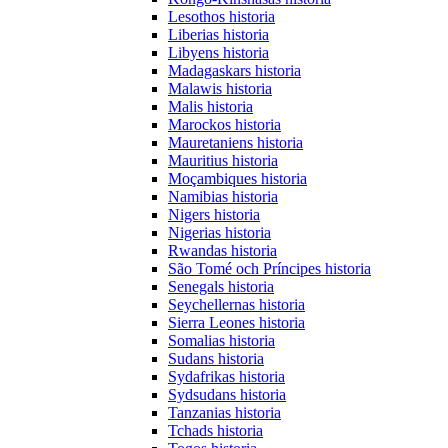
Lesothos historia
Liberias historia
Libyens historia
Madagaskars historia
Malawis historia
Malis historia
Marockos historia
Mauretaniens historia
Mauritius historia
Moçambiques historia
Namibias historia
Nigers historia
Nigerias historia
Rwandas historia
São Tomé och Príncipes historia
Senegals historia
Seychellernas historia
Sierra Leones historia
Somalias historia
Sudans historia
Sydafrikas historia
Sydsudans historia
Tanzanias historia
Tchads historia