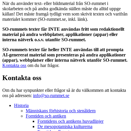
När du använder text- eller bildmaterial från SO-rummet i
skolarbeten och på andra godkända ställen måste du alltid uppge
källan! Det måste framgå tydligt vem som skrivit texten och varifrån
materialet kommer (SO-rummet.se, inkl. länk).
SO-rummets texter får INTE användas fritt som redaktionellt
material på andra webbplatser, applikationer (appar) eller
interna nätverk o.s.v. utanför SO-rummet.
SO-rummets texter får heller INTE användas till att prompta
AI-genererat material som presenteras på andra applikationer
(appar), webbplatser eller interna nätverk utanför SO-rummet.
Kontakta oss
om du har frågor.
Kontakta oss
Om du har synpunkter eller frågor så är du välkommen att kontakta
oss på adressen:
info@so-rummet.se
Historia
Människans förhistoria och stenåldern
Forntiden och antiken
Forntidens och antikens huvudlinjer
De mesopotamiska kulturerna