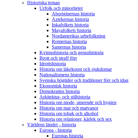
Historiska teman
Urfolk och minoriteter
Aboriginernas historia
Aztekernas historia
Inkafolkets historia
Mayafolkets historia
Nordamerikas urbefolkning
Romernas historia
Samernas historia
Kvinnohistoria och genushistoria
Brott och straff förr
Idrottshistoria
Historia om läkekonst och sjukdomar
Nationalismens historia
Svenska högtider och traditioner förr och idag
Ekonomisk historia
Demokratins historia
Arkitektur- och stilhistoria
Historia om mode, utseende och hygien
Historia om mat och matvanor
Historia om tobak och alkohol
Historia om relationer, kärlek och sex
Världens länder - historia
Europa - historia
Europas historia