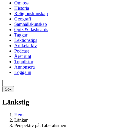
Om oss
Historia
Religionskunskap
Geografi
Samhällskunskap
Quiz & flashcards
Taggar
Lektionstips
Artikelarkiv
Podcast
Året runt
Topplistor
Annonsera
Logga in
Länkstig
Hem
Länkar
Perspektiv på: Liberalismen