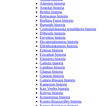
Algeriets historia
Angolas historia
Benins historia
Botswanas historia
Burkina Fasos historia
Burundis historia
Centralafrikanska republikens historia
Djiboutis historia
Egyptens historia
Ekvatorialguineas historia
Elfenbenskustens historia
Eritreas historia
Eswatinis historia
Etiopiens historia
Gabons historia
Gambias historia
Ghanas historia
Guineas historia
Guinea-Bissaus historia
Kameruns historia
Kap Verdes historia
Kenyas historia
Komorernas historia
Kongo-Brazzavilles historia
Kongo-Kinshasas historia