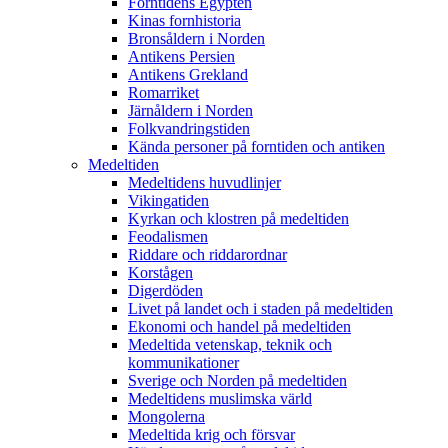
Forntidens Egypten
Kinas fornhistoria
Bronsåldern i Norden
Antikens Persien
Antikens Grekland
Romarriket
Järnåldern i Norden
Folkvandringstiden
Kända personer på forntiden och antiken
Medeltiden
Medeltidens huvudlinjer
Vikingatiden
Kyrkan och klostren på medeltiden
Feodalismen
Riddare och riddarordnar
Korstågen
Digerdöden
Livet på landet och i staden på medeltiden
Ekonomi och handel på medeltiden
Medeltida vetenskap, teknik och
kommunikationer
Sverige och Norden på medeltiden
Medeltidens muslimska värld
Mongolerna
Medeltida krig och försvar