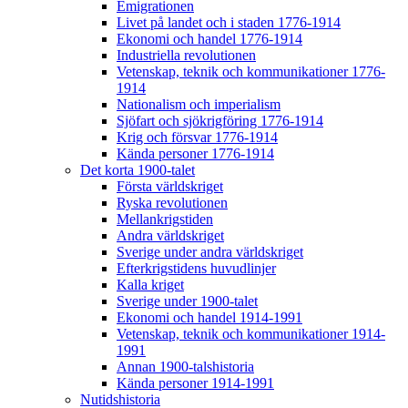
Emigrationen
Livet på landet och i staden 1776-1914
Ekonomi och handel 1776-1914
Industriella revolutionen
Vetenskap, teknik och kommunikationer 1776-
1914
Nationalism och imperialism
Sjöfart och sjökrigföring 1776-1914
Krig och försvar 1776-1914
Kända personer 1776-1914
Det korta 1900-talet
Första världskriget
Ryska revolutionen
Mellankrigstiden
Andra världskriget
Sverige under andra världskriget
Efterkrigstidens huvudlinjer
Kalla kriget
Sverige under 1900-talet
Ekonomi och handel 1914-1991
Vetenskap, teknik och kommunikationer 1914-
1991
Annan 1900-talshistoria
Kända personer 1914-1991
Nutidshistoria