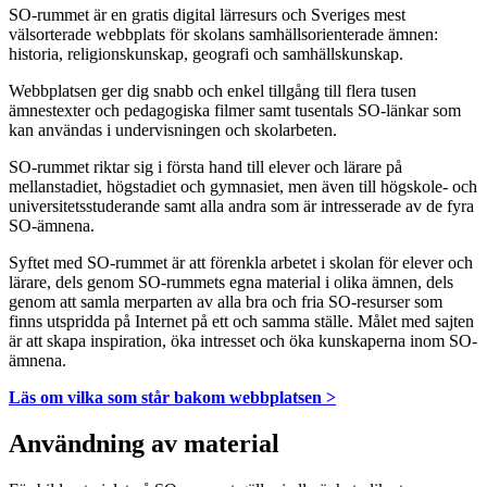
SO-rummet är en gratis digital lärresurs och Sveriges mest
välsorterade webbplats för skolans samhällsorienterade ämnen:
historia, religionskunskap, geografi och samhällskunskap.
Webbplatsen ger dig snabb och enkel tillgång till flera tusen
ämnestexter och pedagogiska filmer samt tusentals SO-länkar som
kan användas i undervisningen och skolarbeten.
SO-rummet riktar sig i första hand till elever och lärare på
mellanstadiet, högstadiet och gymnasiet, men även till högskole- och
universitetsstuderande samt alla andra som är intresserade av de fyra
SO-ämnena.
Syftet med SO-rummet är att förenkla arbetet i skolan för elever och
lärare, dels genom SO-rummets egna material i olika ämnen, dels
genom att samla merparten av alla bra och fria SO-resurser som
finns utspridda på Internet på ett och samma ställe. Målet med sajten
är att skapa inspiration, öka intresset och öka kunskaperna inom SO-
ämnena.
Läs om vilka som står bakom webbplatsen >
Användning av material