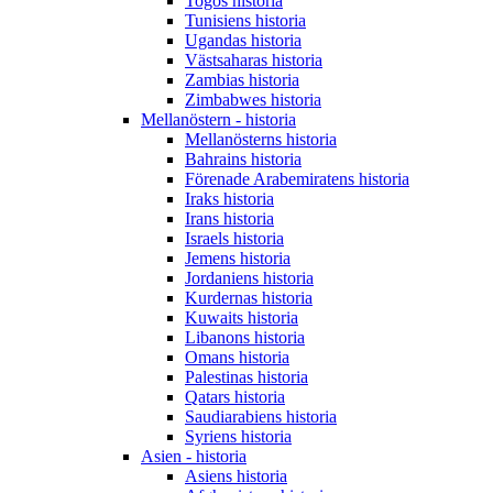
Togos historia
Tunisiens historia
Ugandas historia
Västsaharas historia
Zambias historia
Zimbabwes historia
Mellanöstern - historia
Mellanösterns historia
Bahrains historia
Förenade Arabemiratens historia
Iraks historia
Irans historia
Israels historia
Jemens historia
Jordaniens historia
Kurdernas historia
Kuwaits historia
Libanons historia
Omans historia
Palestinas historia
Qatars historia
Saudiarabiens historia
Syriens historia
Asien - historia
Asiens historia