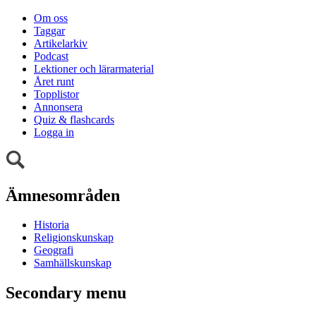
Om oss
Taggar
Artikelarkiv
Podcast
Lektioner och lärarmaterial
Året runt
Topplistor
Annonsera
Quiz & flashcards
Logga in
Ämnesområden
Historia
Religionskunskap
Geografi
Samhällskunskap
Secondary menu