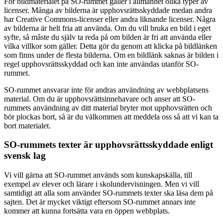
För bildmaterialet på SO-rummet gäller i allmänhet olika typer av
licenser. Många av bilderna är upphovsrättsskyddade medan andra
har Creative Commons-licenser eller andra liknande licenser. Några
av bilderna är helt fria att använda. Om du vill bruka en bild i eget
syfte, så måste du själv ta reda på om bilden är fri att använda eller
vilka villkor som gäller. Detta gör du genom att klicka på bildlänken
som finns under de flesta bilderna. Om en bildlänk saknas är bilden i
regel upphovsrättsskyddad och kan inte användas utanför SO-
rummet.
SO-rummet ansvarar inte för andras användning av webbplatsens
material. Om du är upphovsrättsinnehavare och anser att SO-
rummets användning av ditt material bryter mot upphovsrätten och
bör plockas bort, så är du välkommen att meddela oss så att vi kan ta
bort materialet.
SO-rummets texter är upphovsrättsskyddade enligt
svensk lag
Vi vill gärna att SO-rummet används som kunskapskälla, till
exempel av elever och lärare i skolundervisningen. Men vi vill
samtidigt att alla som använder SO-rummets texter ska läsa dem på
sajten. Det är mycket viktigt eftersom SO-rummet annars inte
kommer att kunna fortsätta vara en öppen webbplats.