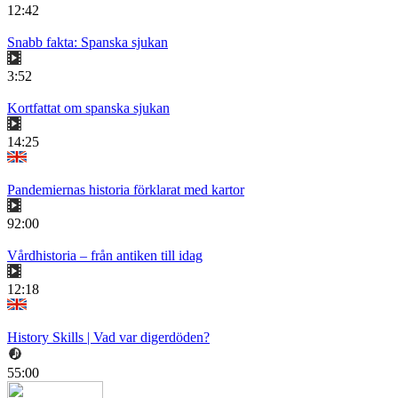
12:42
Snabb fakta: Spanska sjukan
3:52
Kortfattat om spanska sjukan
14:25
Pandemiernas historia förklarat med kartor
92:00
Vårdhistoria – från antiken till idag
12:18
History Skills | Vad var digerdöden?
55:00