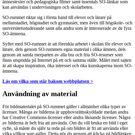
ämnestexter och pedagogiska filmer samt tusentals SO-länkar som
kan användas i undervisningen och skolarbeten.
SO-rummet riktar sig i första hand till elever och lärare på
mellanstadiet, högstadiet och gymnasiet, men även till högskole- och
universitetsstuderande samt alla andra som är intresserade av de fyra
SO-ämnena.
Syftet med SO-rummet är att förenkla arbetet i skolan för elever och
lärare, dels genom SO-rummets egna material i olika ämnen, dels
genom att samla merparten av alla bra och fria SO-resurser som
finns utspridda på Internet på ett och samma ställe. Målet med sajten
är att skapa inspiration, öka intresset och öka kunskaperna inom SO-
ämnena.
Läs om vilka som står bakom webbplatsen >
Användning av material
För bildmaterialet på SO-rummet gäller i allmänhet olika typer av
licenser. Många av bilderna är upphovsrättsskyddade medan andra
har Creative Commons-licenser eller andra liknande licenser. Några
av bilderna är helt fria att använda. Om du vill bruka en bild i eget
syfte, så måste du själv ta reda på om bilden är fri att använda eller
vilka villkor som gäller. Detta gör du genom att klicka på bildlänken