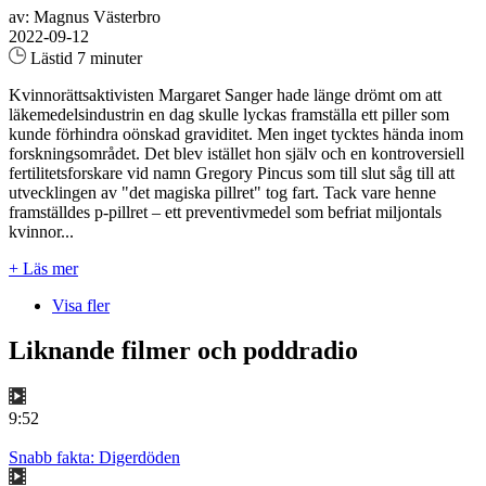
av: Magnus Västerbro
2022-09-12
Lästid 7 minuter
Kvinnorättsaktivisten Margaret Sanger hade länge drömt om att
läkemedelsindustrin en dag skulle lyckas framställa ett piller som
kunde förhindra oönskad graviditet. Men inget tycktes hända inom
forskningsområdet. Det blev istället hon själv och en kontroversiell
fertilitetsforskare vid namn Gregory Pincus som till slut såg till att
utvecklingen av "det magiska pillret" tog fart. Tack vare henne
framställdes p-pillret – ett preventivmedel som befriat miljontals
kvinnor...
+ Läs mer
Visa fler
Liknande filmer och poddradio
9:52
Snabb fakta: Digerdöden