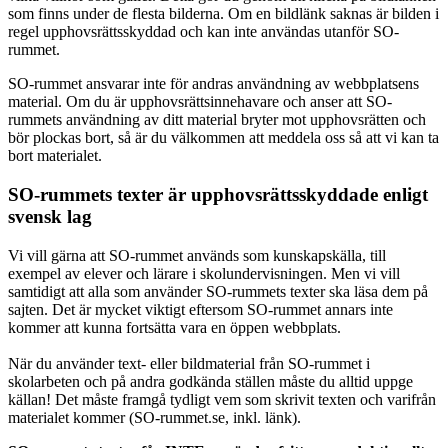
som finns under de flesta bilderna. Om en bildlänk saknas är bilden i
regel upphovsrättsskyddad och kan inte användas utanför SO-
rummet.
SO-rummet ansvarar inte för andras användning av webbplatsens
material. Om du är upphovsrättsinnehavare och anser att SO-
rummets användning av ditt material bryter mot upphovsrätten och
bör plockas bort, så är du välkommen att meddela oss så att vi kan ta
bort materialet.
SO-rummets texter är upphovsrättsskyddade enligt
svensk lag
Vi vill gärna att SO-rummet används som kunskapskälla, till
exempel av elever och lärare i skolundervisningen. Men vi vill
samtidigt att alla som använder SO-rummets texter ska läsa dem på
sajten. Det är mycket viktigt eftersom SO-rummet annars inte
kommer att kunna fortsätta vara en öppen webbplats.
När du använder text- eller bildmaterial från SO-rummet i
skolarbeten och på andra godkända ställen måste du alltid uppge
källan! Det måste framgå tydligt vem som skrivit texten och varifrån
materialet kommer (SO-rummet.se, inkl. länk).