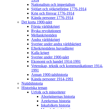
1914
Nationalism och imperialism
Sjöfart och sjökrigföring 1776-1914
Krig och försvar 1776-1914
Kända personer 1776-1914
Det korta 1900-talet
Första världskriget
Ryska revolutionen
Mellankrigstiden
Andra världskriget
Sverige under andra världskriget
Efterkrigstidens huvudlinjer
Kalla kriget
Sverige under 1900-talet
Ekonomi och handel 1914-1991
Vetenskap, teknik och kommunikationer 1914-
1991
Annan 1900-talshistoria
Kända personer 1914-1991
Nutidshistoria
Historiska teman
Urfolk och minoriteter
Aboriginernas historia
Aztekernas historia
Inkafolkets historia