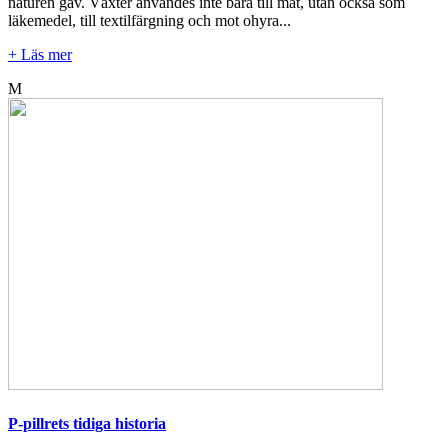
naturen gav. Växter användes inte bara till mat, utan också som
läkemedel, till textilfärgning och mot ohyra...
+ Läs mer
M
P-pillrets tidiga historia