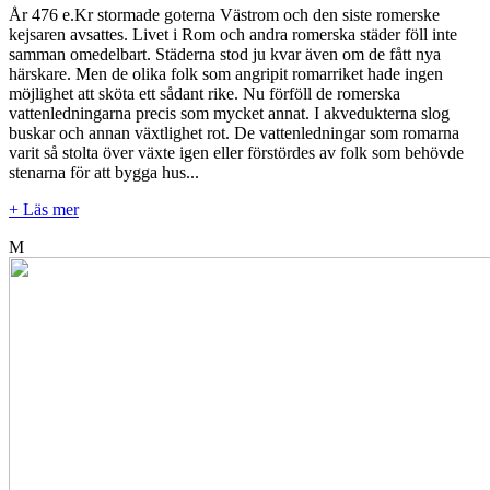
År 476 e.Kr stormade goterna Västrom och den siste romerske
kejsaren avsattes. Livet i Rom och andra romerska städer föll inte
samman omedelbart. Städerna stod ju kvar även om de fått nya
härskare. Men de olika folk som angripit romarriket hade ingen
möjlighet att sköta ett sådant rike. Nu förföll de romerska
vattenledningarna precis som mycket annat. I akvedukterna slog
buskar och annan växtlighet rot. De vattenledningar som romarna
varit så stolta över växte igen eller förstördes av folk som behövde
stenarna för att bygga hus...
+ Läs mer
M