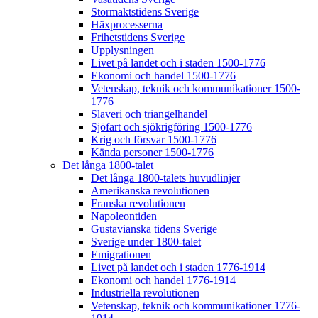
Stormaktstidens Sverige
Häxprocesserna
Frihetstidens Sverige
Upplysningen
Livet på landet och i staden 1500-1776
Ekonomi och handel 1500-1776
Vetenskap, teknik och kommunikationer 1500-
1776
Slaveri och triangelhandel
Sjöfart och sjökrigföring 1500-1776
Krig och försvar 1500-1776
Kända personer 1500-1776
Det långa 1800-talet
Det långa 1800-talets huvudlinjer
Amerikanska revolutionen
Franska revolutionen
Napoleontiden
Gustavianska tidens Sverige
Sverige under 1800-talet
Emigrationen
Livet på landet och i staden 1776-1914
Ekonomi och handel 1776-1914
Industriella revolutionen
Vetenskap, teknik och kommunikationer 1776-