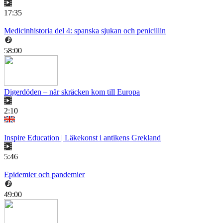
17:35
Medicinhistoria del 4: spanska sjukan och penicillin
58:00
Digerdöden – när skräcken kom till Europa
2:10
Inspire Education | Läkekonst i antikens Grekland
5:46
Epidemier och pandemier
49:00