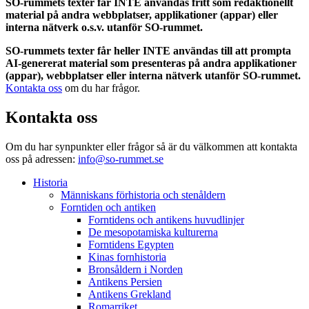
SO-rummets texter får INTE användas fritt som redaktionellt
material på andra webbplatser, applikationer (appar) eller
interna nätverk o.s.v. utanför SO-rummet.
SO-rummets texter får heller INTE användas till att prompta
AI-genererat material som presenteras på andra applikationer
(appar), webbplatser eller interna nätverk utanför SO-rummet.
Kontakta oss
om du har frågor.
Kontakta oss
Om du har synpunkter eller frågor så är du välkommen att kontakta
oss på adressen:
info@so-rummet.se
Historia
Människans förhistoria och stenåldern
Forntiden och antiken
Forntidens och antikens huvudlinjer
De mesopotamiska kulturerna
Forntidens Egypten
Kinas fornhistoria
Bronsåldern i Norden
Antikens Persien
Antikens Grekland
Romarriket