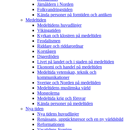
Järnåldern i Norden
Folkvandringstiden
Kända personer på forntiden och antiken
Medeltiden
Medeltidens huvudlinjer
Vikingatiden
Kyrkan och klostren på medeltiden
Feodalismen
Riddare och riddarordnar
Korstågen
Digerdöden
Livet på landet och i staden på medeltiden
Ekonomi och handel på medeltiden
Medeltida vetenskap, teknik och
kommunikationer
Sverige och Norden på medeltiden
Medeltidens muslimska värld
Mongolerna
Medeltida krig och försvar
Kända personer på medeltiden
Nya tiden
Nya tidens huvudlinjer
Renässans, upptäcktsresor och en ny världsbild
Reformationen
Vasatidens Sverige