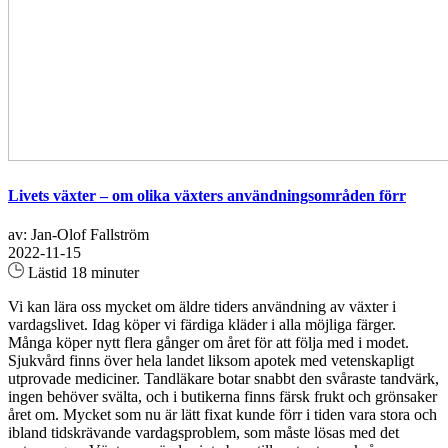
Livets växter – om olika växters användningsområden förr
av: Jan-Olof Fallström
2022-11-15
Lästid 18 minuter
Vi kan lära oss mycket om äldre tiders användning av växter i
vardagslivet. Idag köper vi färdiga kläder i alla möjliga färger.
Många köper nytt flera gånger om året för att följa med i modet.
Sjukvård finns över hela landet liksom apotek med vetenskapligt
utprovade mediciner. Tandläkare botar snabbt den svåraste tandvärk,
ingen behöver svälta, och i butikerna finns färsk frukt och grönsaker
året om. Mycket som nu är lätt fixat kunde förr i tiden vara stora och
ibland tidskrävande vardagsproblem, som måste lösas med det