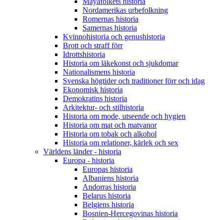
Mayafolkets historia
Nordamerikas urbefolkning
Romernas historia
Samernas historia
Kvinnohistoria och genushistoria
Brott och straff förr
Idrottshistoria
Historia om läkekonst och sjukdomar
Nationalismens historia
Svenska högtider och traditioner förr och idag
Ekonomisk historia
Demokratins historia
Arkitektur- och stilhistoria
Historia om mode, utseende och hygien
Historia om mat och matvanor
Historia om tobak och alkohol
Historia om relationer, kärlek och sex
Världens länder - historia
Europa - historia
Europas historia
Albaniens historia
Andorras historia
Belarus historia
Belgiens historia
Bosnien-Hercegovinas historia