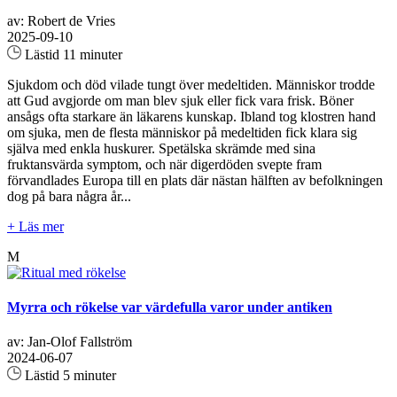
av: Robert de Vries
2025-09-10
Lästid 11 minuter
Sjukdom och död vilade tungt över medeltiden. Människor trodde
att Gud avgjorde om man blev sjuk eller fick vara frisk. Böner
ansågs ofta starkare än läkarens kunskap. Ibland tog klostren hand
om sjuka, men de flesta människor på medeltiden fick klara sig
själva med enkla huskurer. Spetälska skrämde med sina
fruktansvärda symptom, och när digerdöden svepte fram
förvandlades Europa till en plats där nästan hälften av befolkningen
dog på bara några år...
+ Läs mer
M
Myrra och rökelse var värdefulla varor under antiken
av: Jan-Olof Fallström
2024-06-07
Lästid 5 minuter