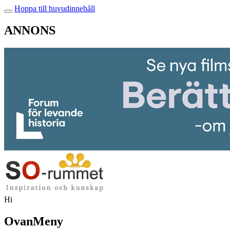
Hoppa till huvudinnehåll
ANNONS
Hi
OvanMeny