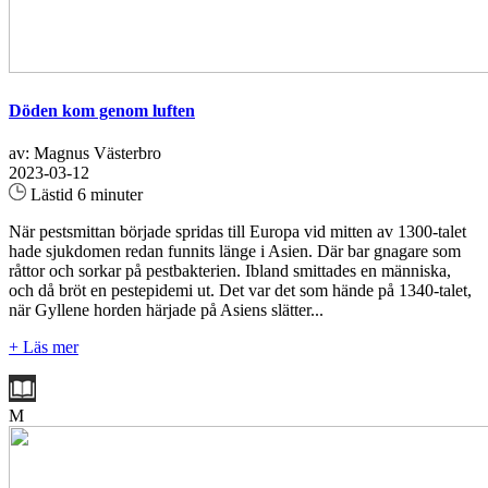
Döden kom genom luften
av: Magnus Västerbro
2023-03-12
Lästid 6 minuter
När pestsmittan började spridas till Europa vid mitten av 1300-­talet
hade sjukdomen redan funnits länge i Asien. Där bar gnagare som
råttor och sorkar på pestbakterien. Ibland smittades en män­niska,
och då bröt en pestepidemi ut. Det var det som hände på 1340­-talet,
när Gyllene horden härjade på Asiens slätter...
+ Läs mer
M