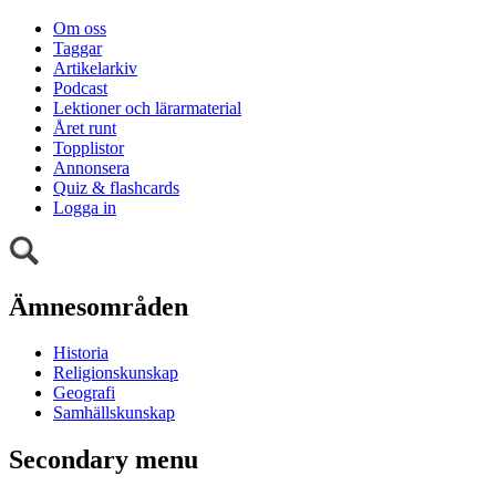
Om oss
Taggar
Artikelarkiv
Podcast
Lektioner och lärarmaterial
Året runt
Topplistor
Annonsera
Quiz & flashcards
Logga in
Ämnesområden
Historia
Religionskunskap
Geografi
Samhällskunskap
Secondary menu