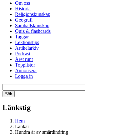
Om oss
Historia
Religionskunskap
Geografi
Samhällskunskap
Quiz & flashcards
Taggar
Lektionstips
Artikelarkiv
Podcast
Året runt
Topplistor
Annonsera
Logga in
Länkstig
Hem
Länkar
Hundra år av smärtlindring