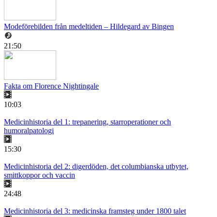
Modeförebilden från medeltiden – Hildegard av Bingen
21:50
Fakta om Florence Nightingale
10:03
Medicinhistoria del 1: trepanering, starroperationer och
humoralpatologi
15:30
Medicinhistoria del 2: digerdöden, det columbianska utbytet,
smittkoppor och vaccin
24:48
Medicinhistoria del 3: medicinska framsteg under 1800 talet