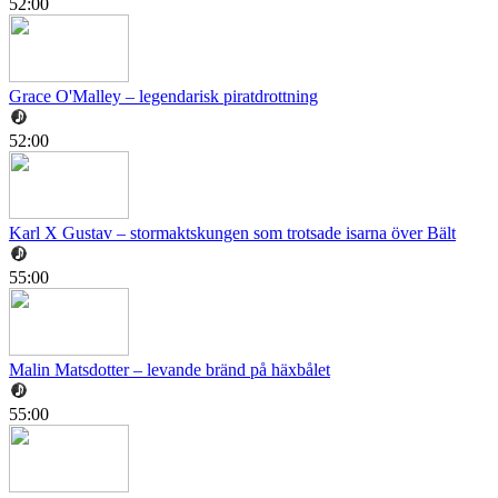
52:00
Grace O'Malley – legendarisk piratdrottning
52:00
Karl X Gustav – stormaktskungen som trotsade isarna över Bält
55:00
Malin Matsdotter – levande bränd på häxbålet
55:00