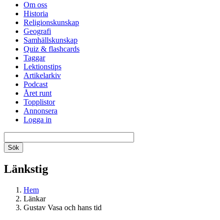
Om oss
Historia
Religionskunskap
Geografi
Samhällskunskap
Quiz & flashcards
Taggar
Lektionstips
Artikelarkiv
Podcast
Året runt
Topplistor
Annonsera
Logga in
Länkstig
Hem
Länkar
Gustav Vasa och hans tid