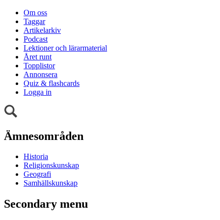
Om oss
Taggar
Artikelarkiv
Podcast
Lektioner och lärarmaterial
Året runt
Topplistor
Annonsera
Quiz & flashcards
Logga in
Ämnesområden
Historia
Religionskunskap
Geografi
Samhällskunskap
Secondary menu