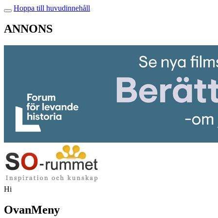
Hoppa till huvudinnehåll
ANNONS
Hi
OvanMeny