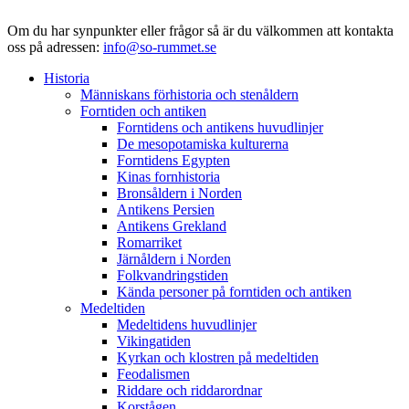
Om du har synpunkter eller frågor så är du välkommen att kontakta
oss på adressen:
info@so-rummet.se
Historia
Människans förhistoria och stenåldern
Forntiden och antiken
Forntidens och antikens huvudlinjer
De mesopotamiska kulturerna
Forntidens Egypten
Kinas fornhistoria
Bronsåldern i Norden
Antikens Persien
Antikens Grekland
Romarriket
Järnåldern i Norden
Folkvandringstiden
Kända personer på forntiden och antiken
Medeltiden
Medeltidens huvudlinjer
Vikingatiden
Kyrkan och klostren på medeltiden
Feodalismen
Riddare och riddarordnar
Korstågen