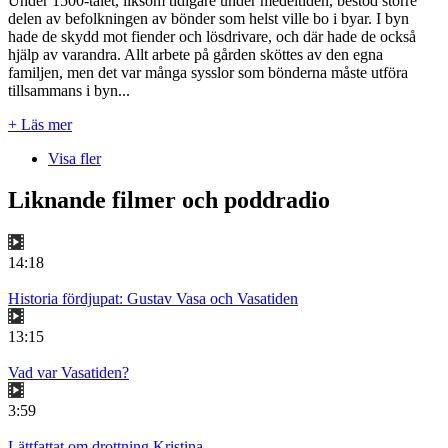
Under 1500-talet, liksom tidigare under medeltiden, bestod större
delen av befolkningen av bönder som helst ville bo i byar. I byn
hade de skydd mot fiender och lösdrivare, och där hade de också
hjälp av varandra. Allt arbete på gården sköttes av den egna
familjen, men det var många sysslor som bönderna måste utföra
tillsammans i byn...
+ Läs mer
Visa fler
Liknande filmer och poddradio
14:18
Historia fördjupat: Gustav Vasa och Vasatiden
13:15
Vad var Vasatiden?
3:59
Lättfattat om drottning Kristina