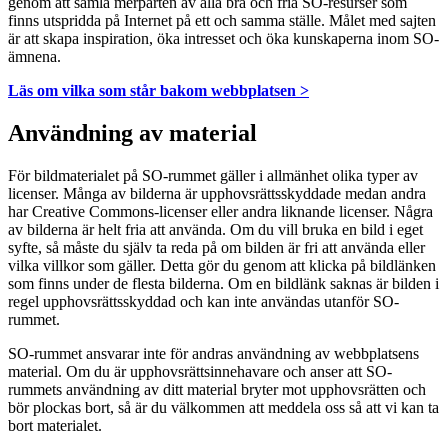
genom att samla merparten av alla bra och fria SO-resurser som
finns utspridda på Internet på ett och samma ställe. Målet med sajten
är att skapa inspiration, öka intresset och öka kunskaperna inom SO-
ämnena.
Läs om vilka som står bakom webbplatsen >
Användning av material
För bildmaterialet på SO-rummet gäller i allmänhet olika typer av
licenser. Många av bilderna är upphovsrättsskyddade medan andra
har Creative Commons-licenser eller andra liknande licenser. Några
av bilderna är helt fria att använda. Om du vill bruka en bild i eget
syfte, så måste du själv ta reda på om bilden är fri att använda eller
vilka villkor som gäller. Detta gör du genom att klicka på bildlänken
som finns under de flesta bilderna. Om en bildlänk saknas är bilden i
regel upphovsrättsskyddad och kan inte användas utanför SO-
rummet.
SO-rummet ansvarar inte för andras användning av webbplatsens
material. Om du är upphovsrättsinnehavare och anser att SO-
rummets användning av ditt material bryter mot upphovsrätten och
bör plockas bort, så är du välkommen att meddela oss så att vi kan ta
bort materialet.