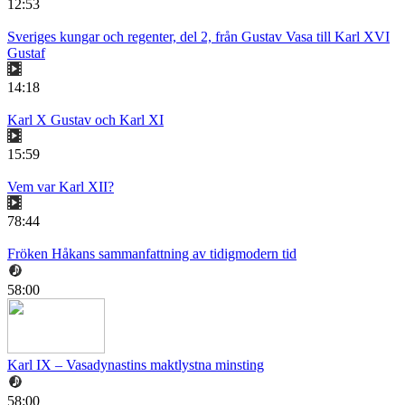
12:53
Sveriges kungar och regenter, del 2, från Gustav Vasa till Karl XVI
Gustaf
14:18
Karl X Gustav och Karl XI
15:59
Vem var Karl XII?
78:44
Fröken Håkans sammanfattning av tidigmodern tid
58:00
Karl IX – Vasadynastins maktlystna minsting
58:00