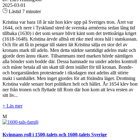
2025-03-01
Lästid 7 minuter
Kristina var bara 18 år när hon klev upp på Sveriges tron. Året var
1644, och nere i Tyskland stred de svenska arméerna sedan lång tid
tillbaka (1630) i det som senare blivit känt som det trettioåriga kriget
(1618-1648). Kristina ärvde alltså ett rike med stora hål i statskassan.
Och för att få in pengar till staten lät Kristina sälja en stor del av
kronans mark till adeln. Men detta stärkte samtidigt adelns makt och
gjorde dem ännu rikare. Tillsammans med marken hörde nämligen
alla bönder som bodde där. Dessa hamnade nu under adelns kontroll
och måste betala all sin skatt till dem istället för till kronan. Bonde-
och borgarstånden protesterade i riksdagen mot adelns allt större
makt i samhället. Men inget gjordes för att förändra läget. Drottning
Kristina valde senare bort politiken helt och hållet. År 1654 klev hon
ner från tronen och flyttade till Rom där hon kom att leva resten av
sitt liv...
+ Läs mer
M
Kvinnans roll i 1500-talets och 1600-talets Sverige