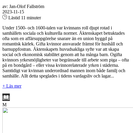
av: Jan-Olof Fallström
2023-11-15
Lästid 11 minuter
Under 1500- och 1600-talen var kvinnans roll djupt rotad i
samhällets sociala och kulturella normer. Äktenskapet betraktades
ofta som en affärsuppgörelse snarare än en union byggd på
romantisk kärlek. Gifta kvinnor ansvarade främst för hushåll och
barnuppfostran. Äktenskapets huvudsakliga syfte var att skapa
social och ekonomisk stabilitet genom att ha många barn. Ogifta
kvinnors yrkesmöjligheter var begränsade till arbete som piga – ofta
på en bondgård – eller vissa kvinnorelaterade yrken i städerna.
Samtidigt var kvinnan underordnad mannen inom både familj och
samhälle. Allt detta speglades i tidens vardagsliv och lagar...
+ Läs mer
M