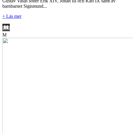
Gustav Vasas söner Erik XIV, Johan III och Karl IX samt av
barnbarnet Sigismund...
+ Läs mer
M