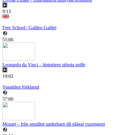
9:13
Free School | Galileo Galilei
55:00
Leonardo da Vinci – historiens största snille
19:02
Vasatiden förklarad
57:00
Mozart – från spralligt underbarn till plågat vuxengeni