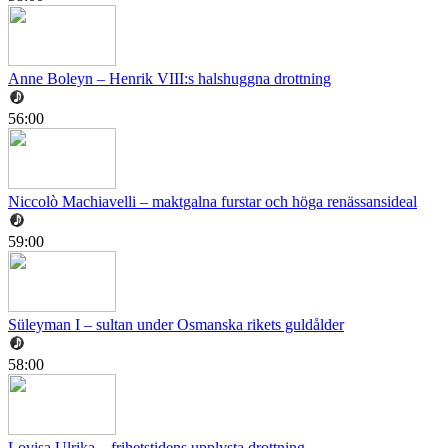
Anne Boleyn – Henrik VIII:s halshuggna drottning
56:00
Niccolò Machiavelli – maktgalna furstar och höga renässansideal
59:00
Süleyman I – sultan under Osmanska rikets guldålder
58:00
Lovisa Ulrika – frihetstidens upplysta drottning