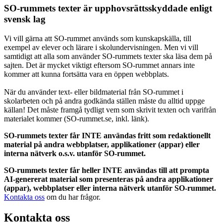
SO-rummets texter är upphovsrättsskyddade enligt
svensk lag
Vi vill gärna att SO-rummet används som kunskapskälla, till
exempel av elever och lärare i skolundervisningen. Men vi vill
samtidigt att alla som använder SO-rummets texter ska läsa dem på
sajten. Det är mycket viktigt eftersom SO-rummet annars inte
kommer att kunna fortsätta vara en öppen webbplats.
När du använder text- eller bildmaterial från SO-rummet i
skolarbeten och på andra godkända ställen måste du alltid uppge
källan! Det måste framgå tydligt vem som skrivit texten och varifrån
materialet kommer (SO-rummet.se, inkl. länk).
SO-rummets texter får INTE användas fritt som redaktionellt
material på andra webbplatser, applikationer (appar) eller
interna nätverk o.s.v. utanför SO-rummet.
SO-rummets texter får heller INTE användas till att prompta
AI-genererat material som presenteras på andra applikationer
(appar), webbplatser eller interna nätverk utanför SO-rummet.
Kontakta oss
om du har frågor.
Kontakta oss