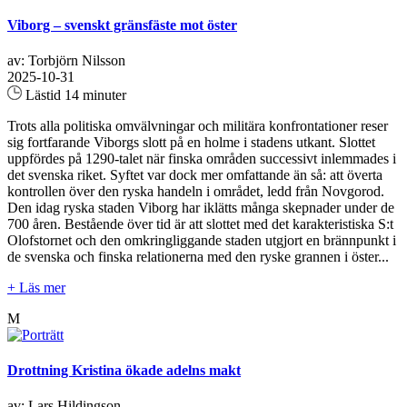
Viborg – svenskt gränsfäste mot öster
av: Torbjörn Nilsson
2025-10-31
Lästid 14 minuter
Trots alla politiska omvälvningar och militära konfrontationer reser
sig fortfarande Viborgs slott på en holme i stadens utkant. Slottet
uppfördes på 1290-talet när finska områden successivt inlemmades i
det svenska riket. Syftet var dock mer omfattande än så: att överta
kontrollen över den ryska handeln i området, ledd från Novgorod.
Den idag ryska staden Viborg har iklätts många skepnader under de
700 åren. Bestående över tid är att slottet med det karakteristiska S:t
Olofstornet och den omkringliggande staden utgjort en brännpunkt i
de svenska och finska relationerna med den ryske grannen i öster...
+ Läs mer
M
Drottning Kristina ökade adelns makt
av: Lars Hildingson