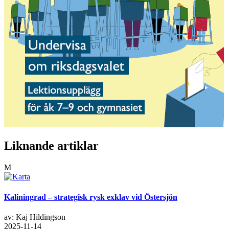
Liknande artiklar
M
Kaliningrad – strategisk rysk exklav vid Östersjön
av: Kaj Hildingson
2025-11-14