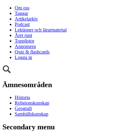
Om oss
Taggar
Artikelarkiv
Podcast
Lektioner och lärarmaterial
Året runt
Topplistor
Annonsera
Quiz & flashcards
Logga in
Ämnesområden
Historia
Religionskunskap
Geografi
Samhällskunskap
Secondary menu