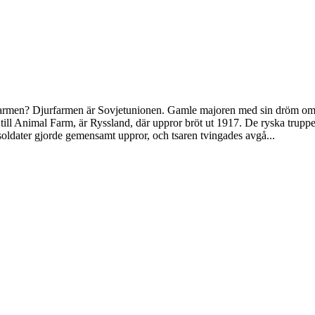
armen? Djurfarmen är Sovjetunionen. Gamle majoren med sin dröm om de
l Animal Farm, är Ryssland, där uppror bröt ut 1917. De ryska truppern
soldater gjorde gemensamt uppror, och tsaren tvingades avgå...