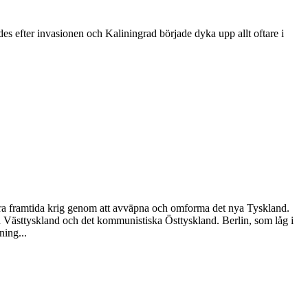
ades efter invasionen och Kaliningrad började dyka upp allt oftare i
indra framtida krig genom att avväpna och omforma det nya Tyskland.
ska Västtyskland och det kommunistiska Östtyskland. Berlin, som låg i
ning...