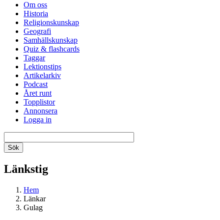
Om oss
Historia
Religionskunskap
Geografi
Samhällskunskap
Quiz & flashcards
Taggar
Lektionstips
Artikelarkiv
Podcast
Året runt
Topplistor
Annonsera
Logga in
Länkstig
Hem
Länkar
Gulag