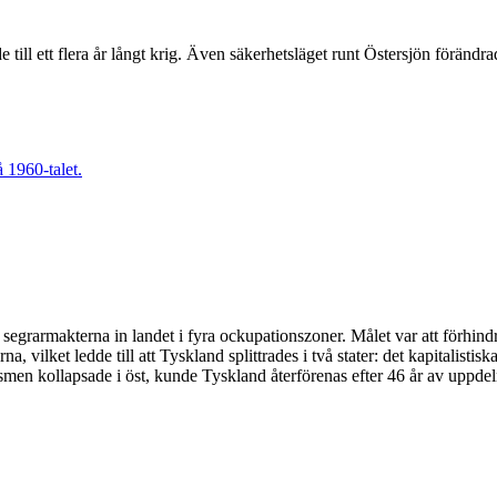
 till ett flera år långt krig. Även säkerhetsläget runt Östersjön förändr
e segrarmakterna in landet i fyra ockupationszoner. Målet var att förh
 vilket ledde till att Tyskland splittrades i två stater: det kapitalisti
en kollapsade i öst, kunde Tyskland återförenas efter 46 år av uppdel