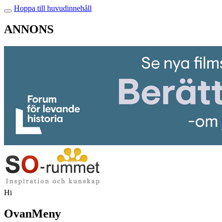
Hoppa till huvudinnehåll
ANNONS
Hi
OvanMeny