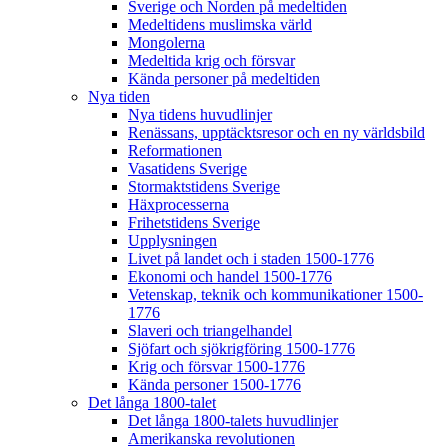
Sverige och Norden på medeltiden
Medeltidens muslimska värld
Mongolerna
Medeltida krig och försvar
Kända personer på medeltiden
Nya tiden
Nya tidens huvudlinjer
Renässans, upptäcktsresor och en ny världsbild
Reformationen
Vasatidens Sverige
Stormaktstidens Sverige
Häxprocesserna
Frihetstidens Sverige
Upplysningen
Livet på landet och i staden 1500-1776
Ekonomi och handel 1500-1776
Vetenskap, teknik och kommunikationer 1500-
1776
Slaveri och triangelhandel
Sjöfart och sjökrigföring 1500-1776
Krig och försvar 1500-1776
Kända personer 1500-1776
Det långa 1800-talet
Det långa 1800-talets huvudlinjer
Amerikanska revolutionen