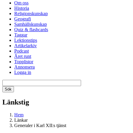
Om oss
Historia
Religionskunskap
Geografi
Samhällskunskap
Quiz & flashcards
Taggar
Lektionstips
Artikelarkiv
Podcast
Året runt
Topplistor
Annonsera
Logga in
Länkstig
Hem
Länkar
Generaler i Karl XII:s tjänst