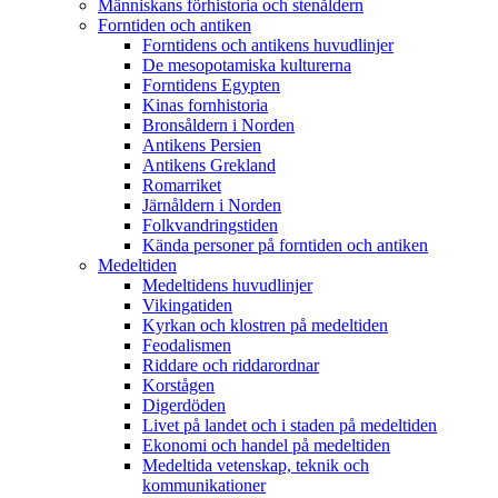
Människans förhistoria och stenåldern
Forntiden och antiken
Forntidens och antikens huvudlinjer
De mesopotamiska kulturerna
Forntidens Egypten
Kinas fornhistoria
Bronsåldern i Norden
Antikens Persien
Antikens Grekland
Romarriket
Järnåldern i Norden
Folkvandringstiden
Kända personer på forntiden och antiken
Medeltiden
Medeltidens huvudlinjer
Vikingatiden
Kyrkan och klostren på medeltiden
Feodalismen
Riddare och riddarordnar
Korstågen
Digerdöden
Livet på landet och i staden på medeltiden
Ekonomi och handel på medeltiden
Medeltida vetenskap, teknik och
kommunikationer