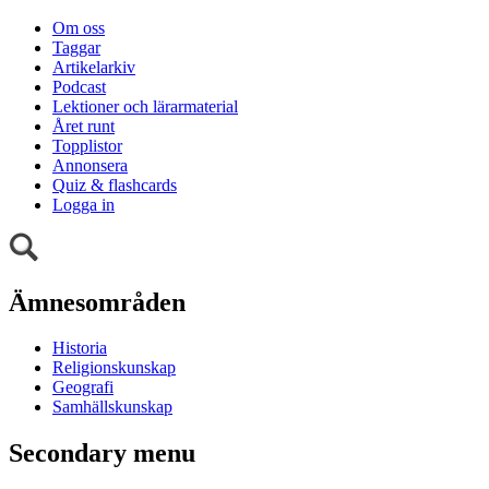
Om oss
Taggar
Artikelarkiv
Podcast
Lektioner och lärarmaterial
Året runt
Topplistor
Annonsera
Quiz & flashcards
Logga in
Ämnesområden
Historia
Religionskunskap
Geografi
Samhällskunskap
Secondary menu