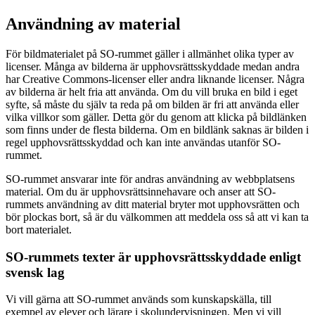
Användning av material
För bildmaterialet på SO-rummet gäller i allmänhet olika typer av
licenser. Många av bilderna är upphovsrättsskyddade medan andra
har Creative Commons-licenser eller andra liknande licenser. Några
av bilderna är helt fria att använda. Om du vill bruka en bild i eget
syfte, så måste du själv ta reda på om bilden är fri att använda eller
vilka villkor som gäller. Detta gör du genom att klicka på bildlänken
som finns under de flesta bilderna. Om en bildlänk saknas är bilden i
regel upphovsrättsskyddad och kan inte användas utanför SO-
rummet.
SO-rummet ansvarar inte för andras användning av webbplatsens
material. Om du är upphovsrättsinnehavare och anser att SO-
rummets användning av ditt material bryter mot upphovsrätten och
bör plockas bort, så är du välkommen att meddela oss så att vi kan ta
bort materialet.
SO-rummets texter är upphovsrättsskyddade enligt
svensk lag
Vi vill gärna att SO-rummet används som kunskapskälla, till
exempel av elever och lärare i skolundervisningen. Men vi vill