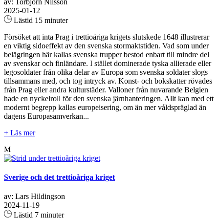
av: Torbjörn Nilsson
2025-01-12
Lästid 15 minuter
Försöket att inta Prag i trettioåriga krigets slutskede 1648 illustrerar
en viktig sidoeffekt av den svenska stormaktstiden. Vad som under
belägringen här kallas svenska trupper bestod enbart till mindre del
av svenskar och finländare. I stället dominerade tyska allierade eller
legosoldater från olika delar av Europa som svenska soldater slogs
tillsammans med, och tog intryck av. Konst- och bokskatter rövades
från Prag eller andra kulturstäder. Valloner från nuvarande Belgien
hade en nyckelroll för den svenska järnhanteringen. Allt kan med ett
modernt begrepp kallas europeisering, om än mer våldspräglad än
dagens Europasamverkan...
+ Läs mer
M
Sverige och det trettioåriga kriget
av: Lars Hildingson
2024-11-19
Lästid 7 minuter