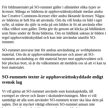
För bildmaterialet på SO-rummet gäller i allmänhet olika typer av
licenser. Många av bilderna är upphovsrättsskyddade medan andra
har Creative Commons-licenser eller andra liknande licenser. Några
av bilderna är helt fria att använda. Om du vill bruka en bild i eget
syfte, så måste du själv ta reda på om bilden är fri att använda eller
vilka villkor som gäller. Detta gör du genom att klicka på bildlänken
som finns under de flesta bilderna. Om en bildlänk saknas är bilden i
regel upphovsrättsskyddad och kan inte användas utanför SO-
rummet.
SO-rummet ansvarar inte för andras användning av webbplatsens
material. Om du är upphovsrättsinnehavare och anser att SO-
rummets användning av ditt material bryter mot upphovsrätten och
bör plockas bort, så är du välkommen att meddela oss så att vi kan ta
bort materialet.
SO-rummets texter är upphovsrättsskyddade enligt
svensk lag
Vi vill gärna att SO-rummet används som kunskapskälla, till
exempel av elever och lärare i skolundervisningen. Men vi vill
samtidigt att alla som använder SO-rummets texter ska läsa dem på
sajten. Det är mycket viktigt eftersom SO-rummet annars inte