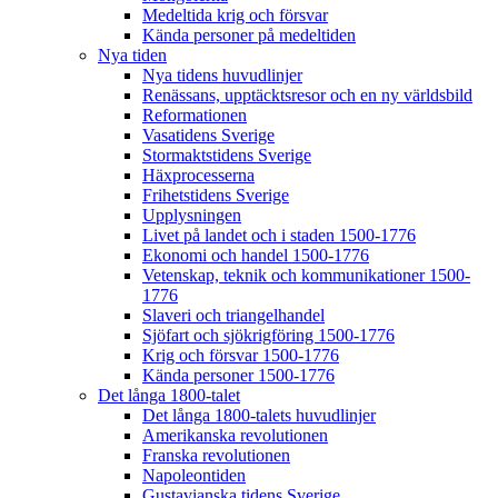
Medeltida krig och försvar
Kända personer på medeltiden
Nya tiden
Nya tidens huvudlinjer
Renässans, upptäcktsresor och en ny världsbild
Reformationen
Vasatidens Sverige
Stormaktstidens Sverige
Häxprocesserna
Frihetstidens Sverige
Upplysningen
Livet på landet och i staden 1500-1776
Ekonomi och handel 1500-1776
Vetenskap, teknik och kommunikationer 1500-
1776
Slaveri och triangelhandel
Sjöfart och sjökrigföring 1500-1776
Krig och försvar 1500-1776
Kända personer 1500-1776
Det långa 1800-talet
Det långa 1800-talets huvudlinjer
Amerikanska revolutionen
Franska revolutionen
Napoleontiden
Gustavianska tidens Sverige