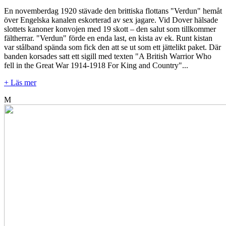
En novemberdag 1920 stävade den brittiska flottans "Verdun" hemåt
över Engelska kanalen eskorterad av sex jagare. Vid Dover hälsade
slottets kanoner konvojen med 19 skott – den salut som tillkommer
fältherrar. "Verdun" förde en enda last, en kista av ek. Runt kistan
var stålband spända som fick den att se ut som ett jättelikt paket. Där
banden korsades satt ett sigill med texten "A British Warrior Who
fell in the Great War 1914-1918 For King and Country"...
+ Läs mer
M