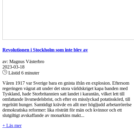
Revolutionen i Stockholm som inte blev av
av: Magnus Västerbro
2023-03-18
Lästid 6 minuter
Våren 1917 var Sverige bara en gnista ifrån en explosion. Eftersom
regeringen vägrat att under det stora världskriget kapa banden med
Tyskland, hade Storbritannien satt landet i karantän, vilket lett till
omfattande livsmedelsbrist, och efter en misslyckad potatisskörd, till
regelrätt hunger. Samtidigt krävde en allt mer högljudd arbetarrörelse
demokratiska reformer: lika rösträtt för män och kvinnor och ett
slutgiltigt avskaffande av monarkins makt...
+ Läs mer