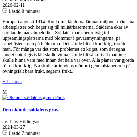
2026-02-11
Lästid 8 minuter
Europa i augusti 1914: Runt om i länderna lämnar miljoner män sina
arbetsplatser och beger sig till militärkasernerna. Städerna ekar av
sprittande marschmelodier. Soldater marscherar iväg till
uppsamlingsplatserna med blommor i gevärsmynningarna, på
sabelfästena och på hjälmarna. Det skulle bli ett kort krig, trodde
man. För många var det stora problemet att kriget, som det egna
landet naturligtvis lätt skulle vinna, skulle bli så kort att man inte
skulle hinna vara med innan det hela var över. Alla planer var gjorda
för ett kort krig. Nu skulle årtiondens mödor i generalstaber och på
övningsfält bära frukt, segerns frukt...
+ Läs mer
M
Den okände soldatens grav
av: Lars Hildingson
2024-03-27
Lästid 7 minuter