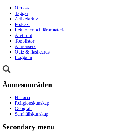
Om oss
Taggar
Artikelarkiv
Podcast
Lektioner och lärarmaterial
Året runt
Topplistor
Annonsera
Quiz & flashcards
Logga in
Ämnesområden
Historia
Religionskunskap
Geografi
Samhällskunskap
Secondary menu