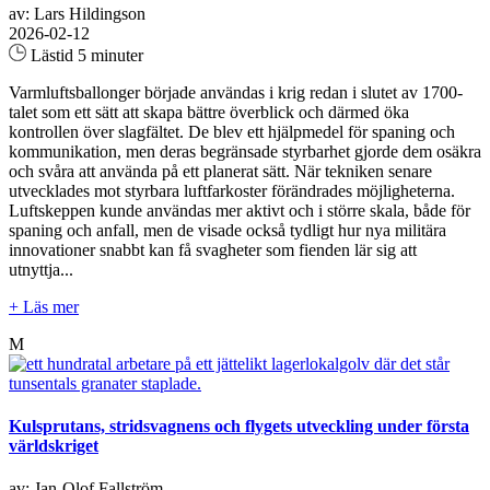
av: Lars Hildingson
2026-02-12
Lästid 5 minuter
Varmluftsballonger började användas i krig redan i slutet av 1700-
talet som ett sätt att skapa bättre överblick och därmed öka
kontrollen över slagfältet. De blev ett hjälpmedel för spaning och
kommunikation, men deras begränsade styrbarhet gjorde dem osäkra
och svåra att använda på ett planerat sätt. När tekniken senare
utvecklades mot styrbara luftfarkoster förändrades möjligheterna.
Luftskeppen kunde användas mer aktivt och i större skala, både för
spaning och anfall, men de visade också tydligt hur nya militära
innovationer snabbt kan få svagheter som fienden lär sig att
utnyttja...
+ Läs mer
M
Kulsprutans, stridsvagnens och flygets utveckling under första
världskriget
av: Jan-Olof Fallström