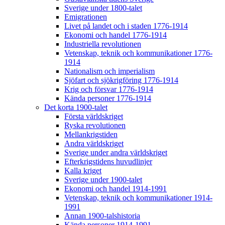
Sverige under 1800-talet
Emigrationen
Livet på landet och i staden 1776-1914
Ekonomi och handel 1776-1914
Industriella revolutionen
Vetenskap, teknik och kommunikationer 1776-
1914
Nationalism och imperialism
Sjöfart och sjökrigföring 1776-1914
Krig och försvar 1776-1914
Kända personer 1776-1914
Det korta 1900-talet
Första världskriget
Ryska revolutionen
Mellankrigstiden
Andra världskriget
Sverige under andra världskriget
Efterkrigstidens huvudlinjer
Kalla kriget
Sverige under 1900-talet
Ekonomi och handel 1914-1991
Vetenskap, teknik och kommunikationer 1914-
1991
Annan 1900-talshistoria
Kända personer 1914-1991