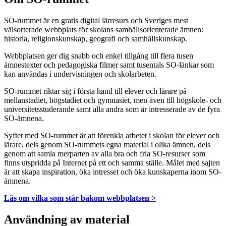
SO-rummet är en gratis digital lärresurs och Sveriges mest
välsorterade webbplats för skolans samhällsorienterade ämnen:
historia, religionskunskap, geografi och samhällskunskap.
Webbplatsen ger dig snabb och enkel tillgång till flera tusen
ämnestexter och pedagogiska filmer samt tusentals SO-länkar som
kan användas i undervisningen och skolarbeten.
SO-rummet riktar sig i första hand till elever och lärare på
mellanstadiet, högstadiet och gymnasiet, men även till högskole- och
universitetsstuderande samt alla andra som är intresserade av de fyra
SO-ämnena.
Syftet med SO-rummet är att förenkla arbetet i skolan för elever och
lärare, dels genom SO-rummets egna material i olika ämnen, dels
genom att samla merparten av alla bra och fria SO-resurser som
finns utspridda på Internet på ett och samma ställe. Målet med sajten
är att skapa inspiration, öka intresset och öka kunskaperna inom SO-
ämnena.
Läs om vilka som står bakom webbplatsen >
Användning av material