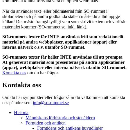
kommer att kunna fortsätta vara en öppen webbplats.
När du använder text- eller bildmaterial från SO-rummet i
skolarbeten och på andra godkända ställen måste du alltid uppge
källan! Det måste framgå tydligt vem som skrivit texten och varifrån
materialet kommer (SO-rummet.se, inkl. länk).
SO-rummets texter får INTE användas fritt som redaktionellt
material på andra webbplatser, applikationer (appar) eller
interna nätverk o.s.v. utanför SO-rummet.
SO-rummets texter får heller INTE användas till att prompta
AI-genererat material som presenteras på andra applikationer
(appar), webbplatser eller interna nätverk utanför SO-rummet.
Kontakta oss
om du har frågor.
Kontakta oss
Om du har synpunkter eller frågor så är du välkommen att kontakta
oss på adressen:
info@so-rummet.se
Historia
Människans förhistoria och stenåldern
Forntiden och antiken
Forntidens och antikens huvudlinjer