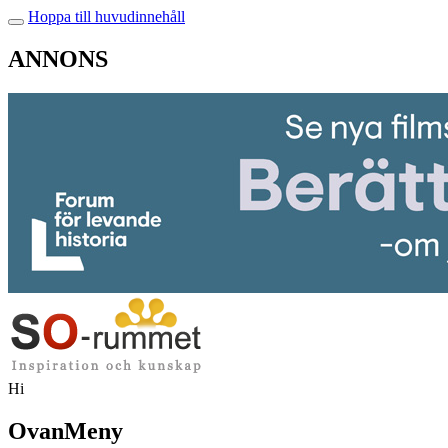
Hoppa till huvudinnehåll
ANNONS
Hi
OvanMeny