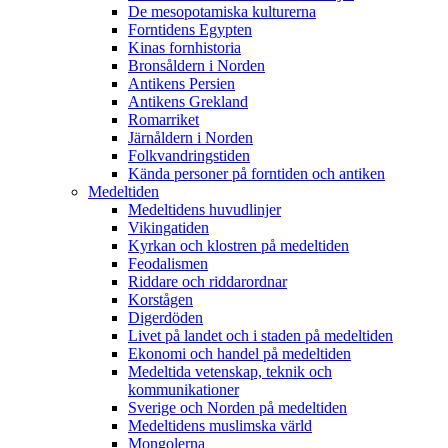
De mesopotamiska kulturerna
Forntidens Egypten
Kinas fornhistoria
Bronsåldern i Norden
Antikens Persien
Antikens Grekland
Romarriket
Järnåldern i Norden
Folkvandringstiden
Kända personer på forntiden och antiken
Medeltiden
Medeltidens huvudlinjer
Vikingatiden
Kyrkan och klostren på medeltiden
Feodalismen
Riddare och riddarordnar
Korstågen
Digerdöden
Livet på landet och i staden på medeltiden
Ekonomi och handel på medeltiden
Medeltida vetenskap, teknik och
kommunikationer
Sverige och Norden på medeltiden
Medeltidens muslimska värld
Mongolerna