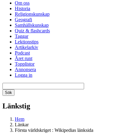
Om oss
Historia
Religionskunskap
Geografi
Samhällskunskap
Quiz & flashcards
Taggar
Lektionstips
Artikelarkiv
Podcast
Året runt
Topplistor
Annonsera
Logga in
Länkstig
Hem
Länkar
Första världskriget : Wikipedias länksida