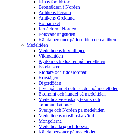
Kinas fornhistoria
Bronsåldern i Norden
Antikens Persien
Antikens Grekland
Romarriket
Järnåldern i Norden
Folkvandringstiden
Kända personer på forntiden och antiken
Medeltiden
Medeltidens huvudlinjer
Vikingatiden
Kyrkan och klostren på medeltiden
Feodalismen
Riddare och riddarordnar
Korstågen
Digerdöden
Livet på landet och i staden på medeltiden
Ekonomi och handel på medeltiden
Medeltida vetenskap, teknik och
kommunikationer
Sverige och Norden på medeltiden
Medeltidens muslimska värld
Mongolerna
Medeltida krig och försvar
Kända personer på medeltiden