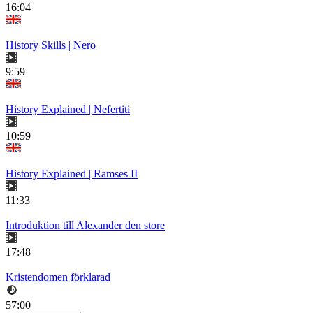
16:04
History Skills | Nero
9:59
History Explained | Nefertiti
10:59
History Explained | Ramses II
11:33
Introduktion till Alexander den store
17:48
Kristendomen förklarad
57:00