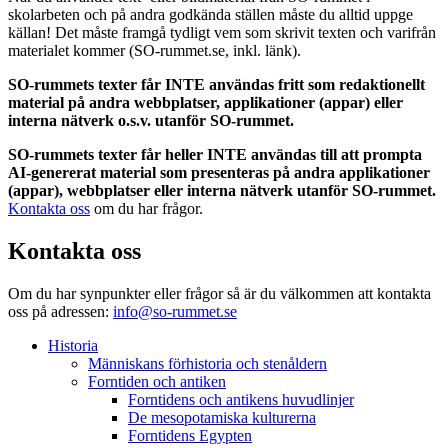
skolarbeten och på andra godkända ställen måste du alltid uppge
källan! Det måste framgå tydligt vem som skrivit texten och varifrån
materialet kommer (SO-rummet.se, inkl. länk).
SO-rummets texter får INTE användas fritt som redaktionellt
material på andra webbplatser, applikationer (appar) eller
interna nätverk o.s.v. utanför SO-rummet.
SO-rummets texter får heller INTE användas till att prompta
AI-genererat material som presenteras på andra applikationer
(appar), webbplatser eller interna nätverk utanför SO-rummet.
Kontakta oss
om du har frågor.
Kontakta oss
Om du har synpunkter eller frågor så är du välkommen att kontakta
oss på adressen:
info@so-rummet.se
Historia
Människans förhistoria och stenåldern
Forntiden och antiken
Forntidens och antikens huvudlinjer
De mesopotamiska kulturerna
Forntidens Egypten