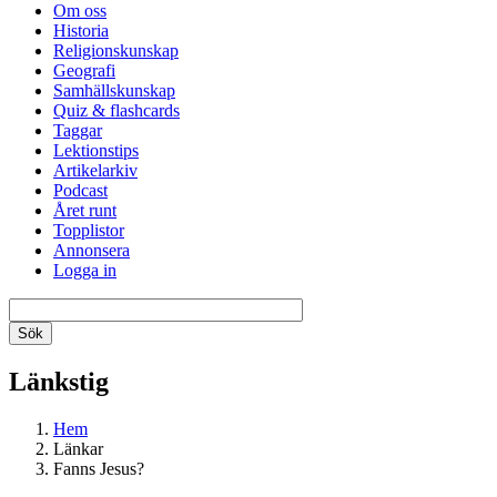
Om oss
Historia
Religionskunskap
Geografi
Samhällskunskap
Quiz & flashcards
Taggar
Lektionstips
Artikelarkiv
Podcast
Året runt
Topplistor
Annonsera
Logga in
Länkstig
Hem
Länkar
Fanns Jesus?