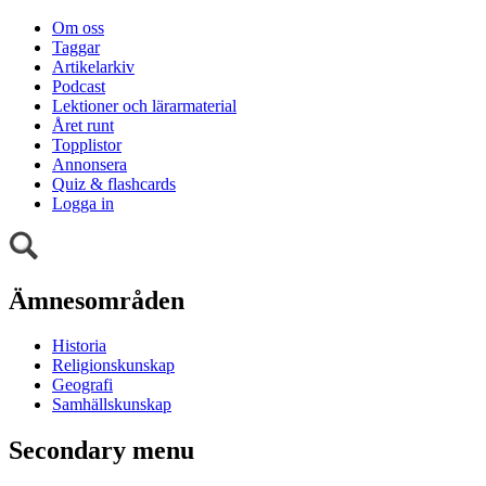
Om oss
Taggar
Artikelarkiv
Podcast
Lektioner och lärarmaterial
Året runt
Topplistor
Annonsera
Quiz & flashcards
Logga in
Ämnesområden
Historia
Religionskunskap
Geografi
Samhällskunskap
Secondary menu