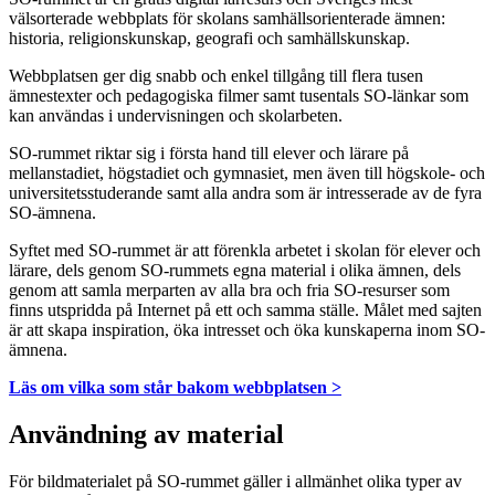
välsorterade webbplats för skolans samhällsorienterade ämnen:
historia, religionskunskap, geografi och samhällskunskap.
Webbplatsen ger dig snabb och enkel tillgång till flera tusen
ämnestexter och pedagogiska filmer samt tusentals SO-länkar som
kan användas i undervisningen och skolarbeten.
SO-rummet riktar sig i första hand till elever och lärare på
mellanstadiet, högstadiet och gymnasiet, men även till högskole- och
universitetsstuderande samt alla andra som är intresserade av de fyra
SO-ämnena.
Syftet med SO-rummet är att förenkla arbetet i skolan för elever och
lärare, dels genom SO-rummets egna material i olika ämnen, dels
genom att samla merparten av alla bra och fria SO-resurser som
finns utspridda på Internet på ett och samma ställe. Målet med sajten
är att skapa inspiration, öka intresset och öka kunskaperna inom SO-
ämnena.
Läs om vilka som står bakom webbplatsen >
Användning av material
För bildmaterialet på SO-rummet gäller i allmänhet olika typer av