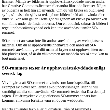
licenser. Många av bilderna är upphovsrättsskyddade medan andra
har Creative Commons-licenser eller andra liknande licenser. Några
av bilderna är helt fria att använda. Om du vill bruka en bild i eget
syfte, så måste du själv ta reda på om bilden är fri att använda eller
vilka villkor som gäller. Detta gör du genom att klicka på bildlänken
som finns under de flesta bilderna. Om en bildlänk saknas är bilden i
regel upphovsrättsskyddad och kan inte användas utanför SO-
rummet.
SO-rummet ansvarar inte för andras användning av webbplatsens
material. Om du är upphovsrättsinnehavare och anser att SO-
rummets användning av ditt material bryter mot upphovsrätten och
bör plockas bort, så är du välkommen att meddela oss så att vi kan ta
bort materialet.
SO-rummets texter är upphovsrättsskyddade enligt
svensk lag
Vi vill gärna att SO-rummet används som kunskapskälla, till
exempel av elever och lärare i skolundervisningen. Men vi vill
samtidigt att alla som använder SO-rummets texter ska läsa dem på
sajten. Det är mycket viktigt eftersom SO-rummet annars inte
kommer att kunna fortsätta vara en öppen webbplats.
När du använder text- eller bildmaterial från SO-rummet i