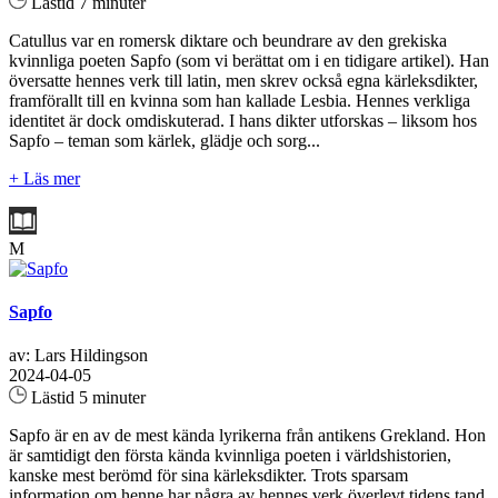
Lästid 7 minuter
Catullus var en romersk diktare och beundrare av den grekiska
kvinnliga poeten Sapfo (som vi berättat om i en tidigare artikel). Han
översatte hennes verk till latin, men skrev också egna kärleksdikter,
framförallt till en kvinna som han kallade Lesbia. Hennes verkliga
identitet är dock omdiskuterad. I hans dikter utforskas – liksom hos
Sapfo – teman som kärlek, glädje och sorg...
+ Läs mer
M
Sapfo
av: Lars Hildingson
2024-04-05
Lästid 5 minuter
Sapfo är en av de mest kända lyrikerna från antikens Grekland. Hon
är samtidigt den första kända kvinnliga poeten i världshistorien,
kanske mest berömd för sina kärleksdikter. Trots sparsam
information om henne har några av hennes verk överlevt tidens tand.