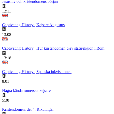
Jesus liv och kristendomens början
12:11
Captivating History | Kejsare Augustus
13:08
Captivating History | Hur kristendomen blev statsreligion i Rom
13:18
Captivating History | Spanska inkvisitionen
8:01
Några kända romerska kejsare
5:38
Kristendomen, del 4: Riktningar