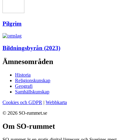
Pilgrim
Bildningsbyrån (2023)
Ämnesområden
Historia
Religionskunskap
Geografi
Samhällskunskap
Cookies och GDPR
|
Webbkarta
© 2026 SO-rummet.se
Om SO-rummet
SO-rummet är en gratis digital lärresurs och Sveriges mest