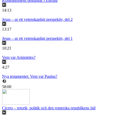
Kristendomens delningar i Europa
14:13
Jesus – ur ett vetenskapligt perspektiv, del 2
13:17
Jesus – ur ett vetenskapligt perspektiv, del 1
10:21
Vem var Aristoteles?
4:27
Nya testamentet: Vem var Paulus?
58:00
Cicero – retorik, politik och den romerska republikens fall