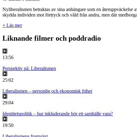
Nyliberalismen betraktas av sina anhängare som en återuppväckelse av de
skydda individen mot förtryck och våld från andra, men där medborgarna
+ Läs mer
Liknande filmer och poddradio
13:56
Perspektiv på: Liberalismen
25:02
Liberalismen – personlig och ekonomisk frihet
29:04
Identitetspolitik – hur inkluderande bör ett samhälle vara?
19:50
Liberalismens framväxt