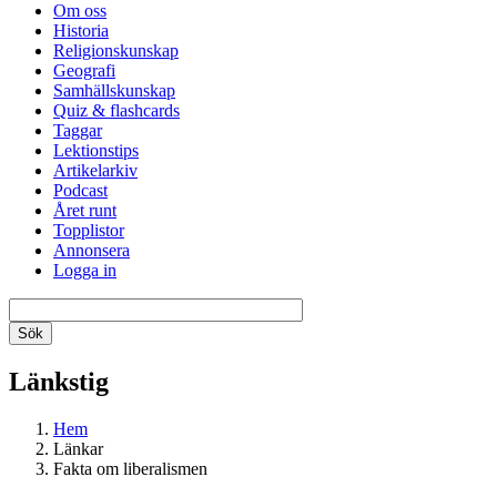
Om oss
Historia
Religionskunskap
Geografi
Samhällskunskap
Quiz & flashcards
Taggar
Lektionstips
Artikelarkiv
Podcast
Året runt
Topplistor
Annonsera
Logga in
Länkstig
Hem
Länkar
Fakta om liberalismen