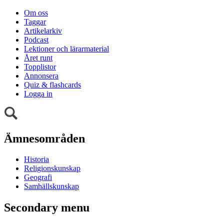
Om oss
Taggar
Artikelarkiv
Podcast
Lektioner och lärarmaterial
Året runt
Topplistor
Annonsera
Quiz & flashcards
Logga in
Ämnesområden
Historia
Religionskunskap
Geografi
Samhällskunskap
Secondary menu