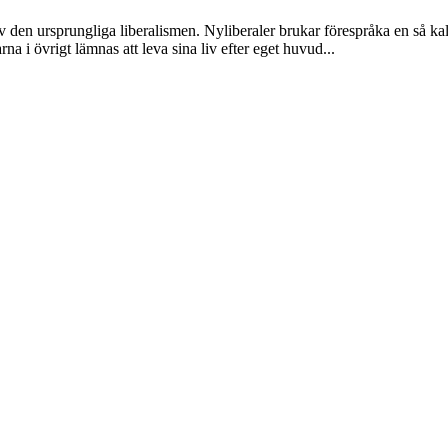
n ursprungliga liberalismen. Nyliberaler brukar förespråka en så kallad n
 i övrigt lämnas att leva sina liv efter eget huvud...