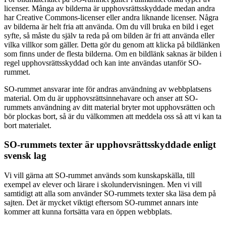
licenser. Många av bilderna är upphovsrättsskyddade medan andra
har Creative Commons-licenser eller andra liknande licenser. Några
av bilderna är helt fria att använda. Om du vill bruka en bild i eget
syfte, så måste du själv ta reda på om bilden är fri att använda eller
vilka villkor som gäller. Detta gör du genom att klicka på bildlänken
som finns under de flesta bilderna. Om en bildlänk saknas är bilden i
regel upphovsrättsskyddad och kan inte användas utanför SO-
rummet.
SO-rummet ansvarar inte för andras användning av webbplatsens
material. Om du är upphovsrättsinnehavare och anser att SO-
rummets användning av ditt material bryter mot upphovsrätten och
bör plockas bort, så är du välkommen att meddela oss så att vi kan ta
bort materialet.
SO-rummets texter är upphovsrättsskyddade enligt
svensk lag
Vi vill gärna att SO-rummet används som kunskapskälla, till
exempel av elever och lärare i skolundervisningen. Men vi vill
samtidigt att alla som använder SO-rummets texter ska läsa dem på
sajten. Det är mycket viktigt eftersom SO-rummet annars inte
kommer att kunna fortsätta vara en öppen webbplats.