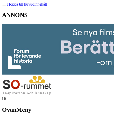
Hoppa till huvudinnehåll
ANNONS
Hi
OvanMeny