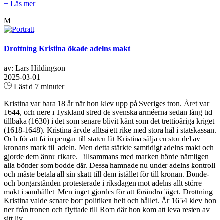
+ Läs mer
M
Drottning Kristina ökade adelns makt
av: Lars Hildingson
2025-03-01
Lästid 7 minuter
Kristina var bara 18 år när hon klev upp på Sveriges tron. Året var
1644, och nere i Tyskland stred de svenska arméerna sedan lång tid
tillbaka (1630) i det som senare blivit känt som det trettioåriga kriget
(1618-1648). Kristina ärvde alltså ett rike med stora hål i statskassan.
Och för att få in pengar till staten lät Kristina sälja en stor del av
kronans mark till adeln. Men detta stärkte samtidigt adelns makt och
gjorde dem ännu rikare. Tillsammans med marken hörde nämligen
alla bönder som bodde där. Dessa hamnade nu under adelns kontroll
och måste betala all sin skatt till dem istället för till kronan. Bonde-
och borgarstånden protesterade i riksdagen mot adelns allt större
makt i samhället. Men inget gjordes för att förändra läget. Drottning
Kristina valde senare bort politiken helt och hållet. År 1654 klev hon
ner från tronen och flyttade till Rom där hon kom att leva resten av
sitt liv...