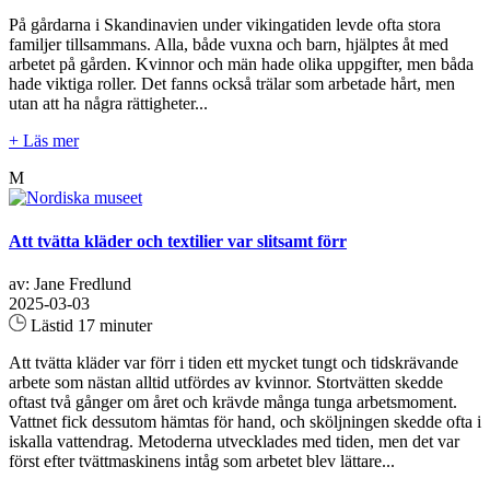
På gårdarna i Skandinavien under vikingatiden levde ofta stora
familjer tillsammans. Alla, både vuxna och barn, hjälptes åt med
arbetet på gården. Kvinnor och män hade olika uppgifter, men båda
hade viktiga roller. Det fanns också trälar som arbetade hårt, men
utan att ha några rättigheter...
+ Läs mer
M
Att tvätta kläder och textilier var slitsamt förr
av: Jane Fredlund
2025-03-03
Lästid 17 minuter
Att tvätta kläder var förr i tiden ett mycket tungt och tidskrävande
arbete som nästan alltid utfördes av kvinnor. Stortvätten skedde
oftast två gånger om året och krävde många tunga arbetsmoment.
Vattnet fick dessutom hämtas för hand, och sköljningen skedde ofta i
iskalla vattendrag. Metoderna utvecklades med tiden, men det var
först efter tvättmaskinens intåg som arbetet blev lättare...