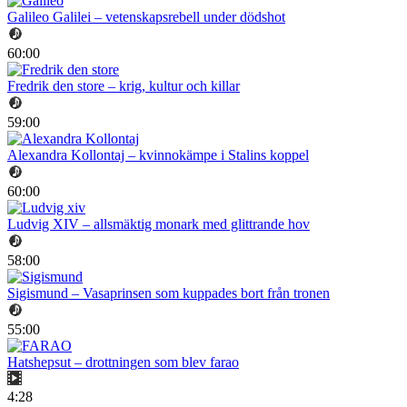
Galileo Galilei – vetenskapsrebell under dödshot
60:00
Fredrik den store – krig, kultur och killar
59:00
Alexandra Kollontaj – kvinnokämpe i Stalins koppel
60:00
Ludvig XIV – allsmäktig monark med glittrande hov
58:00
Sigismund – Vasaprinsen som kuppades bort från tronen
55:00
Hatshepsut – drottningen som blev farao
4:28