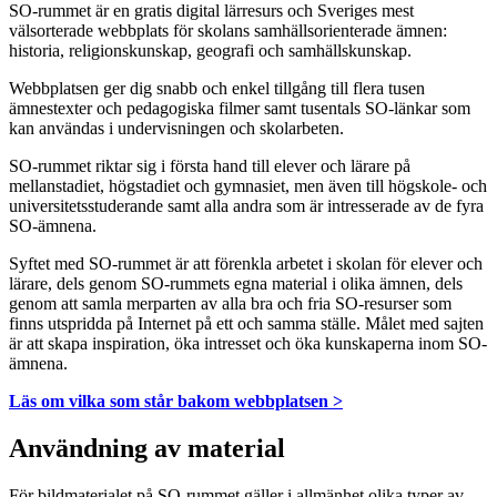
SO-rummet är en gratis digital lärresurs och Sveriges mest
välsorterade webbplats för skolans samhällsorienterade ämnen:
historia, religionskunskap, geografi och samhällskunskap.
Webbplatsen ger dig snabb och enkel tillgång till flera tusen
ämnestexter och pedagogiska filmer samt tusentals SO-länkar som
kan användas i undervisningen och skolarbeten.
SO-rummet riktar sig i första hand till elever och lärare på
mellanstadiet, högstadiet och gymnasiet, men även till högskole- och
universitetsstuderande samt alla andra som är intresserade av de fyra
SO-ämnena.
Syftet med SO-rummet är att förenkla arbetet i skolan för elever och
lärare, dels genom SO-rummets egna material i olika ämnen, dels
genom att samla merparten av alla bra och fria SO-resurser som
finns utspridda på Internet på ett och samma ställe. Målet med sajten
är att skapa inspiration, öka intresset och öka kunskaperna inom SO-
ämnena.
Läs om vilka som står bakom webbplatsen >
Användning av material
För bildmaterialet på SO-rummet gäller i allmänhet olika typer av