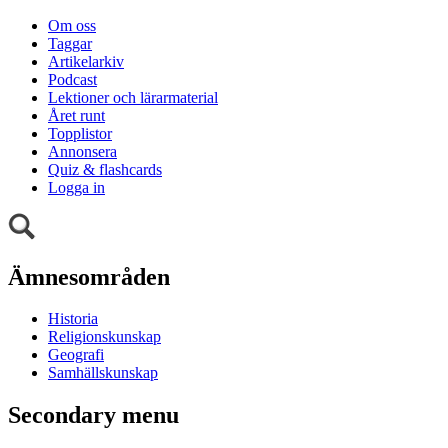
Om oss
Taggar
Artikelarkiv
Podcast
Lektioner och lärarmaterial
Året runt
Topplistor
Annonsera
Quiz & flashcards
Logga in
Ämnesområden
Historia
Religionskunskap
Geografi
Samhällskunskap
Secondary menu