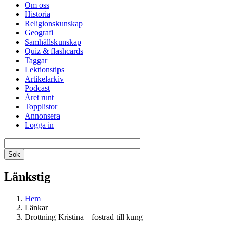
Om oss
Historia
Religionskunskap
Geografi
Samhällskunskap
Quiz & flashcards
Taggar
Lektionstips
Artikelarkiv
Podcast
Året runt
Topplistor
Annonsera
Logga in
Länkstig
Hem
Länkar
Drottning Kristina – fostrad till kung