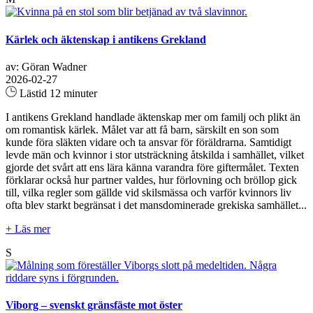
Kärlek och äktenskap i antikens Grekland
av: Göran Wadner
2026-02-27
Lästid 12 minuter
I antikens Grekland handlade äktenskap mer om familj och plikt än
om romantisk kärlek. Målet var att få barn, särskilt en son som
kunde föra släkten vidare och ta ansvar för föräldrarna. Samtidigt
levde män och kvinnor i stor utsträckning åtskilda i samhället, vilket
gjorde det svårt att ens lära känna varandra före giftermålet. Texten
förklarar också hur partner valdes, hur förlovning och bröllop gick
till, vilka regler som gällde vid skilsmässa och varför kvinnors liv
ofta blev starkt begränsat i det mansdominerade grekiska samhället...
+ Läs mer
S
Viborg – svenskt gränsfäste mot öster