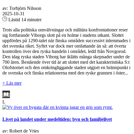
av: Torbjörn Nilsson
2025-10-31
Lästid 14 minuter
Trots alla politiska omvälvningar och militära konfrontationer reser
sig fortfarande Viborgs slott på en holme i stadens utkant. Slottet
uppfördes på 1290-talet när finska områden successivt inlemmades i
det svenska riket. Syftet var dock mer omfattande än så: att överta
kontrollen över den ryska handeln i området, ledd från Novgorod.
Den idag ryska staden Viborg har iklätts många skepnader under de
700 åren. Bestående över tid är att slottet med det karakteristiska S:t
Olofstornet och den omkringliggande staden utgjort en brännpunkt i
de svenska och finska relationerna med den ryske grannen i öster...
+ Läs mer
L
Livet på landet under medeltiden: byn och familjelivet
av: Robert de Vries