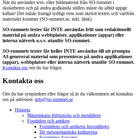
När du använder text- eller bildmaterial från SO-rummet i
skolarbeten och på andra godkända ställen måste du alltid uppge
källan! Det måste framgå tydligt vem som skrivit texten och varifrån
materialet kommer (SO-rummet.se, inkl. länk).
SO-rummets texter får INTE användas fritt som redaktionellt
material på andra webbplatser, applikationer (appar) eller
interna nätverk o.s.v. utanför SO-rummet.
SO-rummets texter får heller INTE användas till att prompta
AI-genererat material som presenteras på andra applikationer
(appar), webbplatser eller interna nätverk utanför SO-rummet.
Kontakta oss
om du har frågor.
Kontakta oss
Om du har synpunkter eller frågor så är du välkommen att kontakta
oss på adressen:
info@so-rummet.se
Historia
Människans förhistoria och stenåldern
Forntiden och antiken
Forntidens och antikens huvudlinjer
De mesopotamiska kulturerna
Forntidens Egypten