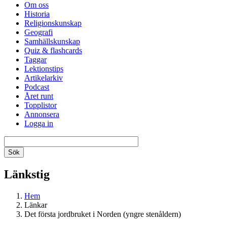
Om oss
Historia
Religionskunskap
Geografi
Samhällskunskap
Quiz & flashcards
Taggar
Lektionstips
Artikelarkiv
Podcast
Året runt
Topplistor
Annonsera
Logga in
Länkstig
Hem
Länkar
Det första jordbruket i Norden (yngre stenåldern)