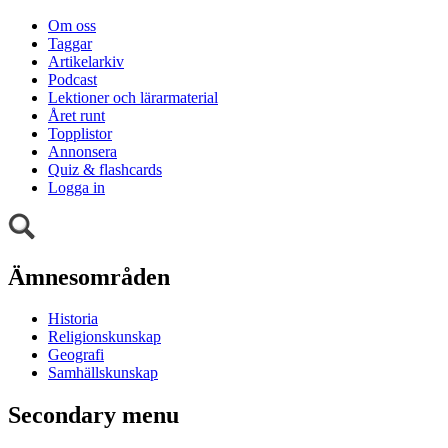
Om oss
Taggar
Artikelarkiv
Podcast
Lektioner och lärarmaterial
Året runt
Topplistor
Annonsera
Quiz & flashcards
Logga in
Ämnesområden
Historia
Religionskunskap
Geografi
Samhällskunskap
Secondary menu