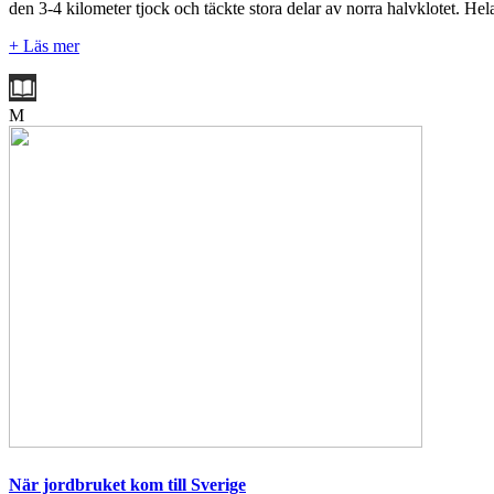
den 3-4 kilometer tjock och täckte stora delar av norra halvklotet. He
+ Läs mer
M
När jordbruket kom till Sverige