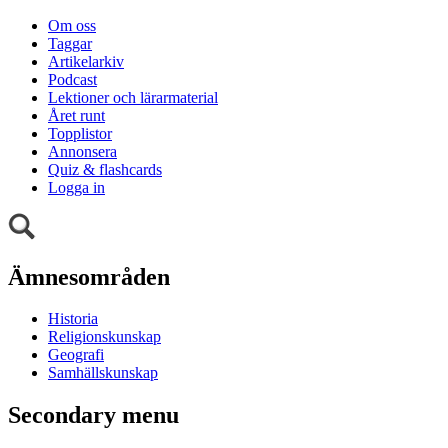
Om oss
Taggar
Artikelarkiv
Podcast
Lektioner och lärarmaterial
Året runt
Topplistor
Annonsera
Quiz & flashcards
Logga in
Ämnesområden
Historia
Religionskunskap
Geografi
Samhällskunskap
Secondary menu