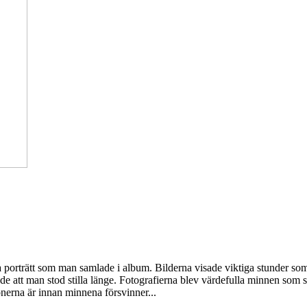
h ta porträtt som man samlade i album. Bilderna visade viktiga stunder s
 att man stod stilla länge. Fotografierna blev värdefulla minnen som sp
sonerna är innan minnena försvinner...