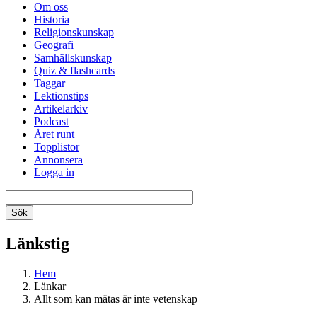
Om oss
Historia
Religionskunskap
Geografi
Samhällskunskap
Quiz & flashcards
Taggar
Lektionstips
Artikelarkiv
Podcast
Året runt
Topplistor
Annonsera
Logga in
Länkstig
Hem
Länkar
Allt som kan mätas är inte vetenskap