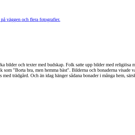
ka bilder och texter med budskap. Folk satte upp bilder med religiösa m
åk som "Borta bra, men hemma bäst". Bilderna och bonaderna visade vad
us med trädgård. Och än idag hänger sådana bonader i många hem, särskil