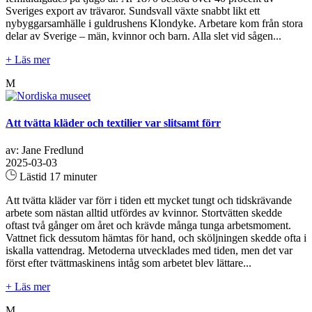
Sveriges export av trävaror. Sundsvall växte snabbt likt ett
nybyggarsamhälle i guldrushens Klondyke. Arbetare kom från stora
delar av Sverige – män, kvinnor och barn. Alla slet vid sågen...
+ Läs mer
M
Att tvätta kläder och textilier var slitsamt förr
av: Jane Fredlund
2025-03-03
Lästid 17 minuter
Att tvätta kläder var förr i tiden ett mycket tungt och tidskrävande
arbete som nästan alltid utfördes av kvinnor. Stortvätten skedde
oftast två gånger om året och krävde många tunga arbetsmoment.
Vattnet fick dessutom hämtas för hand, och sköljningen skedde ofta i
iskalla vattendrag. Metoderna utvecklades med tiden, men det var
först efter tvättmaskinens intåg som arbetet blev lättare...
+ Läs mer
M