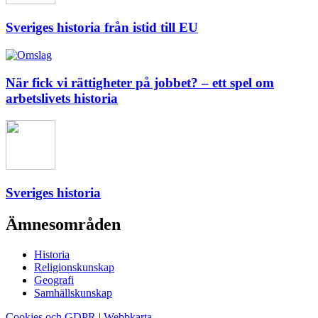
Sveriges historia från istid till EU
När fick vi rättigheter på jobbet? – ett spel om
arbetslivets historia
Sveriges historia
Ämnesområden
Historia
Religionskunskap
Geografi
Samhällskunskap
Cookies och GDPR
|
Webbkarta