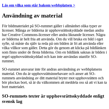
Läs om vilka som står bakom webbplatsen >
Användning av material
För bildmaterialet på SO-rummet gäller i allmänhet olika typer av
licenser. Många av bilderna är upphovsrättsskyddade medan andra
har Creative Commons-licenser eller andra liknande licenser. Några
av bilderna är helt fria att använda. Om du vill bruka en bild i eget
syfte, så måste du själv ta reda på om bilden är fri att använda eller
vilka villkor som gäller. Detta gör du genom att klicka på bildlänken
som finns under de flesta bilderna. Om en bildlänk saknas är bilden i
regel upphovsrättsskyddad och kan inte användas utanför SO-
rummet.
SO-rummet ansvarar inte för andras användning av webbplatsens
material. Om du är upphovsrättsinnehavare och anser att SO-
rummets användning av ditt material bryter mot upphovsrätten och
bör plockas bort, så är du välkommen att meddela oss så att vi kan ta
bort materialet.
SO-rummets texter är upphovsrättsskyddade enligt
svensk lag