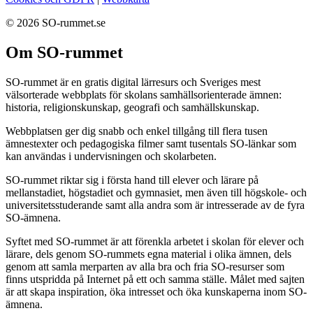
© 2026 SO-rummet.se
Om SO-rummet
SO-rummet är en gratis digital lärresurs och Sveriges mest
välsorterade webbplats för skolans samhällsorienterade ämnen:
historia, religionskunskap, geografi och samhällskunskap.
Webbplatsen ger dig snabb och enkel tillgång till flera tusen
ämnestexter och pedagogiska filmer samt tusentals SO-länkar som
kan användas i undervisningen och skolarbeten.
SO-rummet riktar sig i första hand till elever och lärare på
mellanstadiet, högstadiet och gymnasiet, men även till högskole- och
universitetsstuderande samt alla andra som är intresserade av de fyra
SO-ämnena.
Syftet med SO-rummet är att förenkla arbetet i skolan för elever och
lärare, dels genom SO-rummets egna material i olika ämnen, dels
genom att samla merparten av alla bra och fria SO-resurser som
finns utspridda på Internet på ett och samma ställe. Målet med sajten
är att skapa inspiration, öka intresset och öka kunskaperna inom SO-
ämnena.