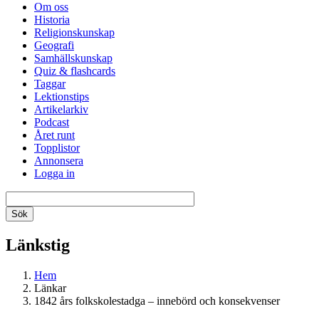
Om oss
Historia
Religionskunskap
Geografi
Samhällskunskap
Quiz & flashcards
Taggar
Lektionstips
Artikelarkiv
Podcast
Året runt
Topplistor
Annonsera
Logga in
Länkstig
Hem
Länkar
1842 års folkskolestadga – innebörd och konsekvenser