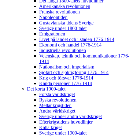
Det långa 1800-talets huvudlinjer
Amerikanska revolutionen
Franska revolutionen
Napoleontiden
Gustavianska tidens Sverige
Sverige under 1800-talet
Emigrationen
Livet på landet och i staden 1776-1914
Ekonomi och handel 1776-1914
Industriella revolutionen
Vetenskap, teknik och kommunikationer 1776-
1914
Nationalism och imperialism
Sjöfart och sjökrigföring 1776-1914
Krig och försvar 1776-1914
Kända personer 1776-1914
Det korta 1900-talet
Första världskriget
Ryska revolutionen
Mellankrigstiden
Andra världskriget
Sverige under andra världskriget
Efterkrigstidens huvudlinjer
Kalla kriget
Sverige under 1900-talet