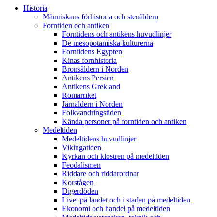
Historia
Människans förhistoria och stenåldern
Forntiden och antiken
Forntidens och antikens huvudlinjer
De mesopotamiska kulturerna
Forntidens Egypten
Kinas fornhistoria
Bronsåldern i Norden
Antikens Persien
Antikens Grekland
Romarriket
Järnåldern i Norden
Folkvandringstiden
Kända personer på forntiden och antiken
Medeltiden
Medeltidens huvudlinjer
Vikingatiden
Kyrkan och klostren på medeltiden
Feodalismen
Riddare och riddarordnar
Korstågen
Digerdöden
Livet på landet och i staden på medeltiden
Ekonomi och handel på medeltiden