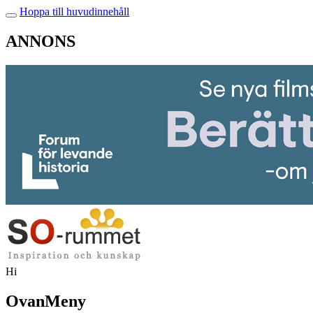
Hoppa till huvudinnehåll
ANNONS
Hi
OvanMeny