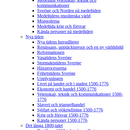
Medeltida vetenskap, teknik och
kommunikationer
Sverige och Norden på medeltiden
Medeltidens muslimska värld
Mongolerna
Medeltida krig och försvar
Kända personer på medeltiden
Nya tiden
Nya tidens huvudlinjer
Renässans, upptäcktsresor och en ny världsbild
Reformationen
Vasatidens Sverige
Stormaktstidens Sverige
Häxprocesserna
Frihetstidens Sverige
Upplysningen
Livet på landet och i staden 1500-1776
Ekonomi och handel 1500-1776
Vetenskap, teknik och kommunikationer 1500-
1776
Slaveri och triangelhandel
Sjöfart och sjökrigföring 1500-1776
Krig och försvar 1500-1776
Kända personer 1500-1776
Det långa 1800-talet