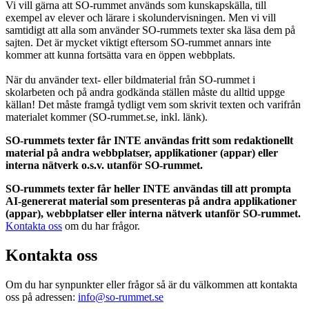
Vi vill gärna att SO-rummet används som kunskapskälla, till
exempel av elever och lärare i skolundervisningen. Men vi vill
samtidigt att alla som använder SO-rummets texter ska läsa dem på
sajten. Det är mycket viktigt eftersom SO-rummet annars inte
kommer att kunna fortsätta vara en öppen webbplats.
När du använder text- eller bildmaterial från SO-rummet i
skolarbeten och på andra godkända ställen måste du alltid uppge
källan! Det måste framgå tydligt vem som skrivit texten och varifrån
materialet kommer (SO-rummet.se, inkl. länk).
SO-rummets texter får INTE användas fritt som redaktionellt
material på andra webbplatser, applikationer (appar) eller
interna nätverk o.s.v. utanför SO-rummet.
SO-rummets texter får heller INTE användas till att prompta
AI-genererat material som presenteras på andra applikationer
(appar), webbplatser eller interna nätverk utanför SO-rummet.
Kontakta oss
om du har frågor.
Kontakta oss
Om du har synpunkter eller frågor så är du välkommen att kontakta
oss på adressen:
info@so-rummet.se