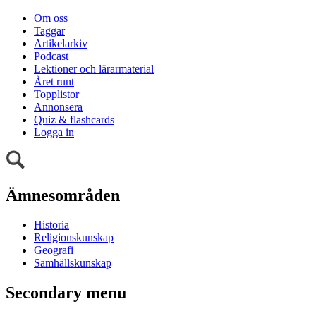
Om oss
Taggar
Artikelarkiv
Podcast
Lektioner och lärarmaterial
Året runt
Topplistor
Annonsera
Quiz & flashcards
Logga in
Ämnesområden
Historia
Religionskunskap
Geografi
Samhällskunskap
Secondary menu