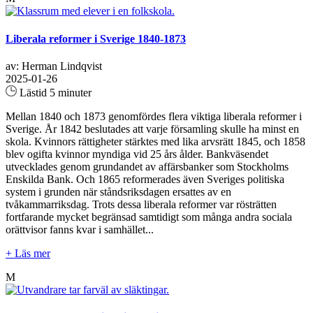
Liberala reformer i Sverige 1840-1873
av: Herman Lindqvist
2025-01-26
Lästid 5 minuter
Mellan 1840 och 1873 genomfördes flera viktiga liberala reformer i
Sverige. År 1842 beslutades att varje församling skulle ha minst en
skola. Kvinnors rättigheter stärktes med lika arvsrätt 1845, och 1858
blev ogifta kvinnor myndiga vid 25 års ålder. Bankväsendet
utvecklades genom grundandet av affärsbanker som Stockholms
Enskilda Bank. Och 1865 reformerades även Sveriges politiska
system i grunden när ståndsriksdagen ersattes av en
tvåkammarriksdag. Trots dessa liberala reformer var rösträtten
fortfarande mycket begränsad samtidigt som många andra sociala
orättvisor fanns kvar i samhället...
+ Läs mer
M