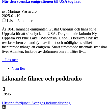
När den svenska emigrationen till USA tog fart
av: Magnus Västerbro
2025-01-19
Lästid 8 minuter
År 1841 lämnade emigranten Gustaf Unonius och hans följe
Uppsala för att söka lyckan i USA. De grundade kolonin Nya
Uppsala vid Pine Lake i Wisconsin. Unonius beskrev i lyriska
resebrev hem ett land fyllt av frihet och möjligheter, vilket
inspirerade många att emigrera. Snart strömmade tusentals svenskar
över Atlanten, lockade av drömmen om ett bättre liv...
+ Läs mer
Visa fler
Liknande filmer och poddradio
19:45
Historia fördjupat: Sveriges industrialisering