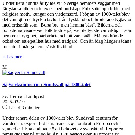
Under flera hundra år fyllde vi i Sverige hemmets väggar med
färgstarka bilder och texter med budskap. Folk satte upp bilder med
religiösa motiv, kungar och visdomsord. I början av 1900-talet blev
det vanligt med tryckta tavlor från Tyskland och broderade tygtavlor
med ordspråk som "Borta bra, men hemma bäst". Bilderna och
bonaderna visade vad folk trodde på, vad de tyckte var viktigt – som
hemmets trygghet, hårt arbete och att vara snäll. Många drömde
också om ett eget litet hus med trädgård. Och än idag hänger sådana
bonader i många hem, särskilt vid jul...
+ Läs mer
M
Sågverksindustrin i Sundsvall på 1800-talet
av: Herman Lindqvist
2025-03-10
Lästid 3 minuter
Under senare delen av 1800-talet blev Sundsvall centrum för
världens träexport. Industrialismens genombrott i Europa och i
synnerhet i England hade ökat behovet av svenskt trä. Exporten
femfaldigades på tjugo år. År 1870 bestod över 40 procent av