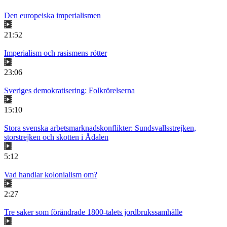
Den europeiska imperialismen
21:52
Imperialism och rasismens rötter
23:06
Sveriges demokratisering: Folkrörelserna
15:10
Stora svenska arbetsmarknadskonflikter: Sundsvallsstrejken,
storstrejken och skotten i Ådalen
5:12
Vad handlar kolonialism om?
2:27
Tre saker som förändrade 1800-talets jordbrukssamhälle