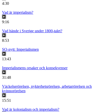
4:30
Vad är imperialism?
9:16
Vad hände i Sverige under 1800-talet?
8:53
SO-nytt: Imperialismen
13:43
Imperialismens orsaker och konsekvenser
31:48
Väckelserörelsen, nykterhetsrörelsen, arbetarrörelsen och
kvinnorörelsen
15:51
Vad är kolonialism och imperialism?