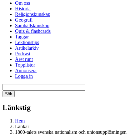
Om oss
Historia
Religionskunskap
Geografi
Samhällskunskap
Quiz & flashcards
Taggar
Lektionstips
Artikelarkiv
Podcast
Året runt
Topplistor
Annonsera
Logga in
Länkstig
Hem
Länkar
1800-talets svenska nationalism och unionsupplösningen