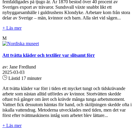
femfaldigades på tjugo år. År 1870 bestod över 40 procent av
Sveriges export av trävaror. Sundsvall växte snabbt likt ett
nybyggarsamhälle i guldrushens Klondyke. Arbetare kom från stora
delar av Sverige – män, kvinnor och barn. Alla slet vid sågen...
+ Läs mer
M
Att tvätta kläder och textilier var slitsamt förr
av: Jane Fredlund
2025-03-03
Lästid 17 minuter
Att tvätta kläder var förr i tiden ett mycket tungt och tidskrävande
arbete som nästan alltid utfördes av kvinnor. Stortvätten skedde
oftast två gånger om året och krävde många tunga arbetsmoment.
Vattnet fick dessutom hämtas för hand, och sköljningen skedde ofta i
iskalla vattendrag. Metoderna utvecklades med tiden, men det var
först efter tvättmaskinens intåg som arbetet blev lättare...
+ Läs mer