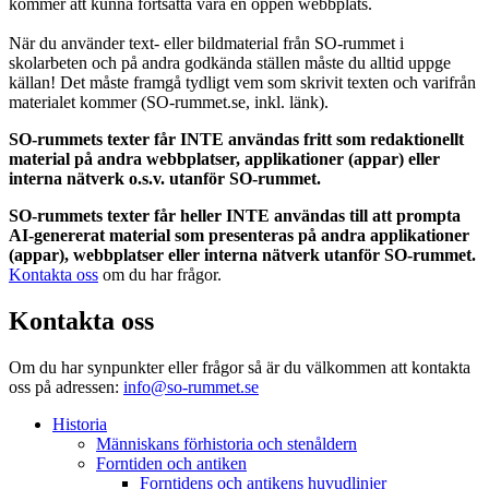
kommer att kunna fortsätta vara en öppen webbplats.
När du använder text- eller bildmaterial från SO-rummet i
skolarbeten och på andra godkända ställen måste du alltid uppge
källan! Det måste framgå tydligt vem som skrivit texten och varifrån
materialet kommer (SO-rummet.se, inkl. länk).
SO-rummets texter får INTE användas fritt som redaktionellt
material på andra webbplatser, applikationer (appar) eller
interna nätverk o.s.v. utanför SO-rummet.
SO-rummets texter får heller INTE användas till att prompta
AI-genererat material som presenteras på andra applikationer
(appar), webbplatser eller interna nätverk utanför SO-rummet.
Kontakta oss
om du har frågor.
Kontakta oss
Om du har synpunkter eller frågor så är du välkommen att kontakta
oss på adressen:
info@so-rummet.se
Historia
Människans förhistoria och stenåldern
Forntiden och antiken
Forntidens och antikens huvudlinjer