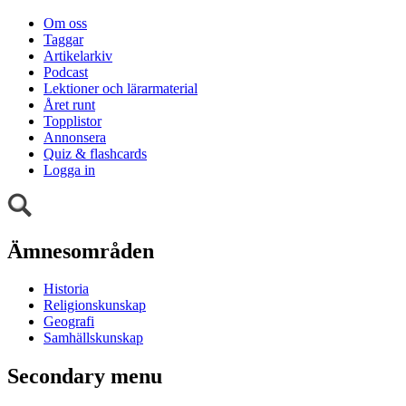
Om oss
Taggar
Artikelarkiv
Podcast
Lektioner och lärarmaterial
Året runt
Topplistor
Annonsera
Quiz & flashcards
Logga in
Ämnesområden
Historia
Religionskunskap
Geografi
Samhällskunskap
Secondary menu