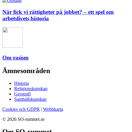
När fick vi rättigheter på jobbet? – ett spel om
arbetslivets historia
Om rasism
Ämnesområden
Historia
Religionskunskap
Geografi
Samhällskunskap
Cookies och GDPR
|
Webbkarta
© 2026 SO-rummet.se
Om SO-rummet