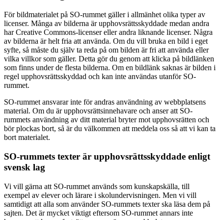
För bildmaterialet på SO-rummet gäller i allmänhet olika typer av
licenser. Många av bilderna är upphovsrättsskyddade medan andra
har Creative Commons-licenser eller andra liknande licenser. Några
av bilderna är helt fria att använda. Om du vill bruka en bild i eget
syfte, så måste du själv ta reda på om bilden är fri att använda eller
vilka villkor som gäller. Detta gör du genom att klicka på bildlänken
som finns under de flesta bilderna. Om en bildlänk saknas är bilden i
regel upphovsrättsskyddad och kan inte användas utanför SO-
rummet.
SO-rummet ansvarar inte för andras användning av webbplatsens
material. Om du är upphovsrättsinnehavare och anser att SO-
rummets användning av ditt material bryter mot upphovsrätten och
bör plockas bort, så är du välkommen att meddela oss så att vi kan ta
bort materialet.
SO-rummets texter är upphovsrättsskyddade enligt
svensk lag
Vi vill gärna att SO-rummet används som kunskapskälla, till
exempel av elever och lärare i skolundervisningen. Men vi vill
samtidigt att alla som använder SO-rummets texter ska läsa dem på
sajten. Det är mycket viktigt eftersom SO-rummet annars inte