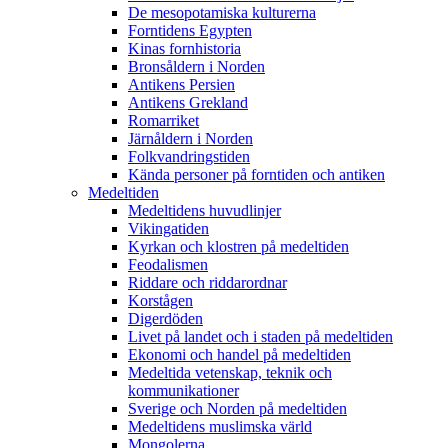
De mesopotamiska kulturerna
Forntidens Egypten
Kinas fornhistoria
Bronsåldern i Norden
Antikens Persien
Antikens Grekland
Romarriket
Järnåldern i Norden
Folkvandringstiden
Kända personer på forntiden och antiken
Medeltiden
Medeltidens huvudlinjer
Vikingatiden
Kyrkan och klostren på medeltiden
Feodalismen
Riddare och riddarordnar
Korstågen
Digerdöden
Livet på landet och i staden på medeltiden
Ekonomi och handel på medeltiden
Medeltida vetenskap, teknik och
kommunikationer
Sverige och Norden på medeltiden
Medeltidens muslimska värld
Mongolerna