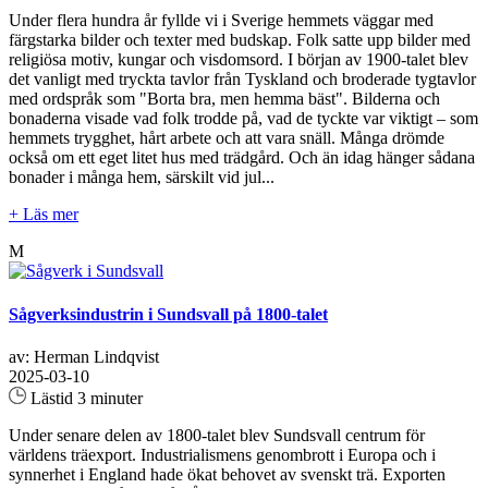
Under flera hundra år fyllde vi i Sverige hemmets väggar med
färgstarka bilder och texter med budskap. Folk satte upp bilder med
religiösa motiv, kungar och visdomsord. I början av 1900-talet blev
det vanligt med tryckta tavlor från Tyskland och broderade tygtavlor
med ordspråk som "Borta bra, men hemma bäst". Bilderna och
bonaderna visade vad folk trodde på, vad de tyckte var viktigt – som
hemmets trygghet, hårt arbete och att vara snäll. Många drömde
också om ett eget litet hus med trädgård. Och än idag hänger sådana
bonader i många hem, särskilt vid jul...
+ Läs mer
M
Sågverksindustrin i Sundsvall på 1800-talet
av: Herman Lindqvist
2025-03-10
Lästid 3 minuter
Under senare delen av 1800-talet blev Sundsvall centrum för
världens träexport. Industrialismens genombrott i Europa och i
synnerhet i England hade ökat behovet av svenskt trä. Exporten