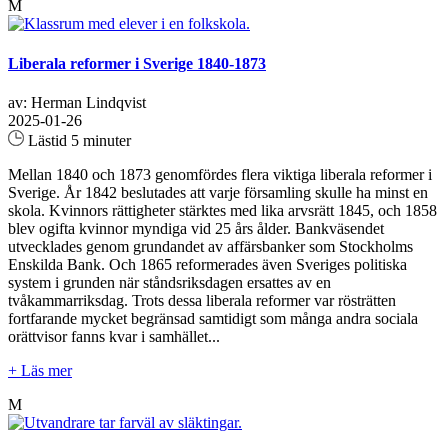
M
Liberala reformer i Sverige 1840-1873
av: Herman Lindqvist
2025-01-26
Lästid 5 minuter
Mellan 1840 och 1873 genomfördes flera viktiga liberala reformer i
Sverige. År 1842 beslutades att varje församling skulle ha minst en
skola. Kvinnors rättigheter stärktes med lika arvsrätt 1845, och 1858
blev ogifta kvinnor myndiga vid 25 års ålder. Bankväsendet
utvecklades genom grundandet av affärsbanker som Stockholms
Enskilda Bank. Och 1865 reformerades även Sveriges politiska
system i grunden när ståndsriksdagen ersattes av en
tvåkammarriksdag. Trots dessa liberala reformer var rösträtten
fortfarande mycket begränsad samtidigt som många andra sociala
orättvisor fanns kvar i samhället...
+ Läs mer
M