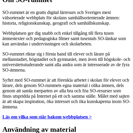
SO-rummet är en gratis digital lärresurs och Sveriges mest
välsorterade webbplats för skolans samhällsorienterade ämnen:
historia, religionskunskap, geografi och samhällskunskap.
Webbplatsen ger dig snabb och enkel tillgång till flera tusen
ämnestexter och pedagogiska filmer samt tusentals SO-länkar som
kan användas i undervisningen och skolarbeten.
SO-rummet riktar sig i första hand till elever och lärare på
mellanstadiet, högstadiet och gymnasiet, men även till högskole- och
universitetsstuderande samt alla andra som är intresserade av de fyra
SO-ämnena.
Syftet med SO-rummet är att förenkla arbetet i skolan för elever och
lärare, dels genom SO-rummets egna material i olika ämnen, dels
genom att samla merparten av alla bra och fria SO-resurser som
finns utspridda på Internet på ett och samma ställe. Målet med sajten
är att skapa inspiration, öka intresset och öka kunskaperna inom SO-
ämnena.
Läs om vilka som står bakom webbplatsen >
Användning av material