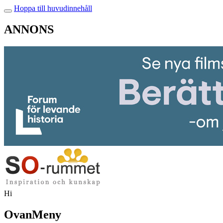
Hoppa till huvudinnehåll
ANNONS
Hi
OvanMeny