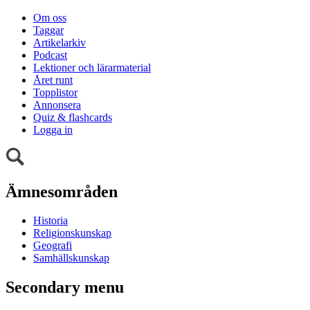
Om oss
Taggar
Artikelarkiv
Podcast
Lektioner och lärarmaterial
Året runt
Topplistor
Annonsera
Quiz & flashcards
Logga in
Ämnesområden
Historia
Religionskunskap
Geografi
Samhällskunskap
Secondary menu