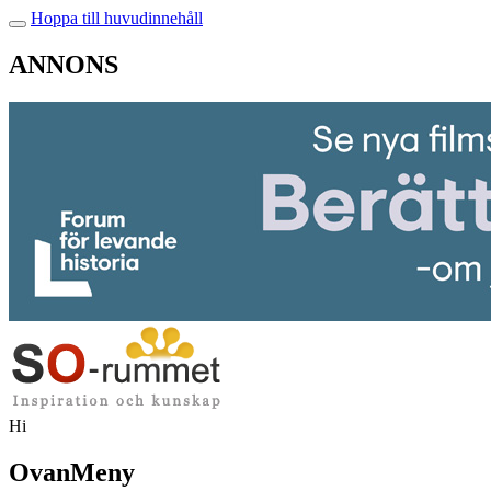
Hoppa till huvudinnehåll
ANNONS
Hi
OvanMeny