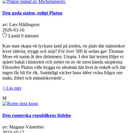
Den goda staten, enligt Platon
av: Lars Hildingson
2026-03-16
Lästid 9 minuter
Kan man skapa ett lyckans land på jorden, en plats där människor
lever rättvist, tryggt och nöjt? För över 500 år sedan gav Thomas
More ett namn åt den drömmen: Utopia. I den här texten följer vi
spåret bakåt i historien och möter en av de mest kända utopierna.
Filosofen Platon ville bygga en idealstat där livet är enkelt och där
ingen får bli för rik. Samtidigt väcker hans idéer svåra frågor om
makt, frihet och människovärde...
+ Läs mer
M
Den romerska republikens födelse
av: Magnus Västerbro
2024-10-17