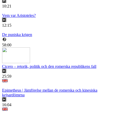
10:21
Vem var Aristoteles?
12:15
De puniska krigen
58:00
Cicero – retorik, politik och den romerska republikens fall
25:59
Epimetheus | Jämförelse mellan de romerska och kinesiska
kejsardömena
16:04