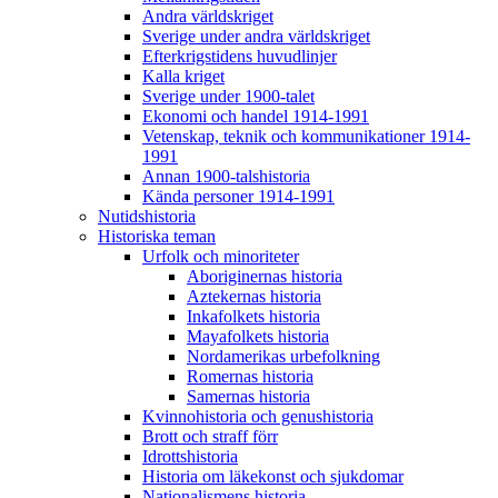
Andra världskriget
Sverige under andra världskriget
Efterkrigstidens huvudlinjer
Kalla kriget
Sverige under 1900-talet
Ekonomi och handel 1914-1991
Vetenskap, teknik och kommunikationer 1914-
1991
Annan 1900-talshistoria
Kända personer 1914-1991
Nutidshistoria
Historiska teman
Urfolk och minoriteter
Aboriginernas historia
Aztekernas historia
Inkafolkets historia
Mayafolkets historia
Nordamerikas urbefolkning
Romernas historia
Samernas historia
Kvinnohistoria och genushistoria
Brott och straff förr
Idrottshistoria
Historia om läkekonst och sjukdomar
Nationalismens historia