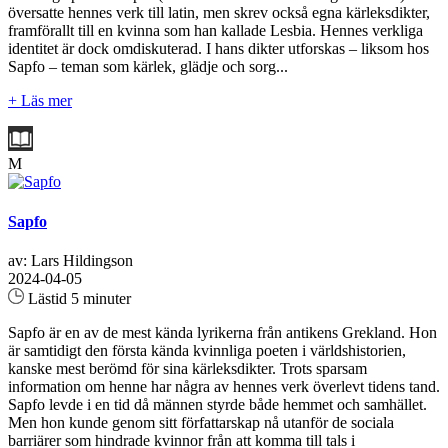
översatte hennes verk till latin, men skrev också egna kärleksdikter,
framförallt till en kvinna som han kallade Lesbia. Hennes verkliga
identitet är dock omdiskuterad. I hans dikter utforskas – liksom hos
Sapfo – teman som kärlek, glädje och sorg...
+ Läs mer
M
Sapfo
av: Lars Hildingson
2024-04-05
Lästid 5 minuter
Sapfo är en av de mest kända lyrikerna från antikens Grekland. Hon
är samtidigt den första kända kvinnliga poeten i världshistorien,
kanske mest berömd för sina kärleksdikter. Trots sparsam
information om henne har några av hennes verk överlevt tidens tand.
Sapfo levde i en tid då männen styrde både hemmet och samhället.
Men hon kunde genom sitt författarskap nå utanför de sociala
barriärer som hindrade kvinnor från att komma till tals i