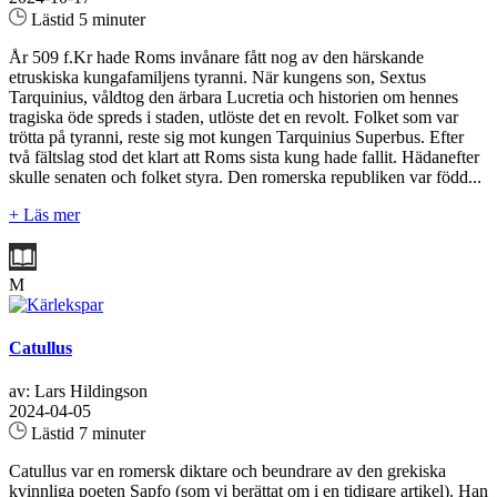
Lästid 5 minuter
År 509 f.Kr hade Roms invånare fått nog av den härskande
etruskiska kungafamiljens tyranni. När kungens son, Sextus
Tarquinius, våldtog den ärbara Lucretia och historien om hennes
tragiska öde spreds i staden, utlöste det en revolt. Folket som var
trötta på tyranni, reste sig mot kungen Tarquinius Superbus. Efter
två fältslag stod det klart att Roms sista kung hade fallit. Hädanefter
skulle senaten och folket styra. Den romerska republiken var född...
+ Läs mer
M
Catullus
av: Lars Hildingson
2024-04-05
Lästid 7 minuter
Catullus var en romersk diktare och beundrare av den grekiska
kvinnliga poeten Sapfo (som vi berättat om i en tidigare artikel). Han