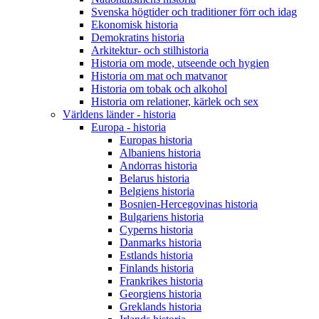
Svenska högtider och traditioner förr och idag
Ekonomisk historia
Demokratins historia
Arkitektur- och stilhistoria
Historia om mode, utseende och hygien
Historia om mat och matvanor
Historia om tobak och alkohol
Historia om relationer, kärlek och sex
Världens länder - historia
Europa - historia
Europas historia
Albaniens historia
Andorras historia
Belarus historia
Belgiens historia
Bosnien-Hercegovinas historia
Bulgariens historia
Cyperns historia
Danmarks historia
Estlands historia
Finlands historia
Frankrikes historia
Georgiens historia
Greklands historia