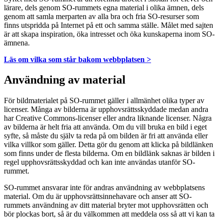
lärare, dels genom SO-rummets egna material i olika ämnen, dels
genom att samla merparten av alla bra och fria SO-resurser som
finns utspridda på Internet på ett och samma ställe. Målet med sajten
är att skapa inspiration, öka intresset och öka kunskaperna inom SO-
ämnena.
Läs om vilka som står bakom webbplatsen >
Användning av material
För bildmaterialet på SO-rummet gäller i allmänhet olika typer av
licenser. Många av bilderna är upphovsrättsskyddade medan andra
har Creative Commons-licenser eller andra liknande licenser. Några
av bilderna är helt fria att använda. Om du vill bruka en bild i eget
syfte, så måste du själv ta reda på om bilden är fri att använda eller
vilka villkor som gäller. Detta gör du genom att klicka på bildlänken
som finns under de flesta bilderna. Om en bildlänk saknas är bilden i
regel upphovsrättsskyddad och kan inte användas utanför SO-
rummet.
SO-rummet ansvarar inte för andras användning av webbplatsens
material. Om du är upphovsrättsinnehavare och anser att SO-
rummets användning av ditt material bryter mot upphovsrätten och
bör plockas bort, så är du välkommen att meddela oss så att vi kan ta