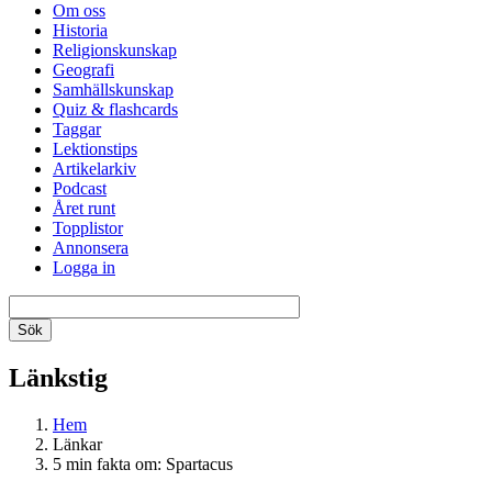
Om oss
Historia
Religionskunskap
Geografi
Samhällskunskap
Quiz & flashcards
Taggar
Lektionstips
Artikelarkiv
Podcast
Året runt
Topplistor
Annonsera
Logga in
Länkstig
Hem
Länkar
5 min fakta om: Spartacus