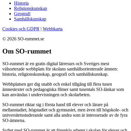
Historia
Religionskunskap
Geografi
Samhällskunskap
Cookies och GDPR
|
Webbkarta
© 2026 SO-rummet.se
Om SO-rummet
SO-rummet är en gratis digital lärresurs och Sveriges mest
välsorterade webbplats för skolans samhällsorienterade ämnen:
historia, religionskunskap, geografi och samhällskunskap.
Webbplatsen ger dig snabb och enkel tillgång till flera tusen
ämnestexter och pedagogiska filmer samt tusentals SO-länkar som
kan användas i undervisningen och skolarbeten.
SO-rummet riktar sig i första hand till elever och lärare på
mellanstadiet, högstadiet och gymnasiet, men även till högskole- och
universitetsstuderande samt alla andra som är intresserade av de fyra
SO-ämnena.
Syftet med SO-rummet är att förenkla arbetet i skolan för elever och