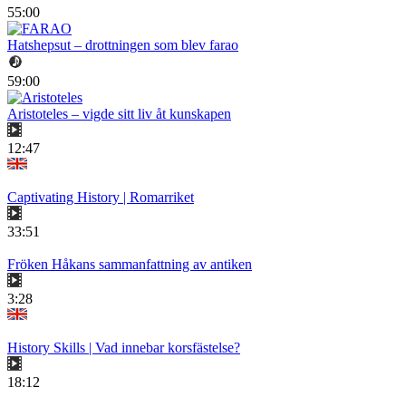
55:00
Hatshepsut – drottningen som blev farao
59:00
Aristoteles – vigde sitt liv åt kunskapen
12:47
Captivating History | Romarriket
33:51
Fröken Håkans sammanfattning av antiken
3:28
History Skills | Vad innebar korsfästelse?
18:12