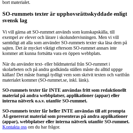
bort materialet.
SO-rummets texter är upphovsrättsskyddade enligt
svensk lag
Vi vill gärna att SO-rummet används som kunskapskälla, till
exempel av elever och lärare i skolundervisningen. Men vi vill
samtidigt att alla som använder SO-rummets texter ska läsa dem på
sajten. Det är mycket viktigt eftersom SO-rummet annars inte
kommer att kunna fortsätta vara en öppen webbplats.
När du använder text- eller bildmaterial från SO-rummet i
skolarbeten och på andra godkända ställen måste du alltid uppge
källan! Det måste framgå tydligt vem som skrivit texten och varifrån
materialet kommer (SO-rummet.se, inkl. länk).
SO-rummets texter får INTE användas fritt som redaktionellt
material på andra webbplatser, applikationer (appar) eller
interna nätverk o.s.v. utanför SO-rummet.
SO-rummets texter får heller INTE användas till att prompta
AI-genererat material som presenteras på andra applikationer
(appar), webbplatser eller interna nätverk utanför SO-rummet.
Kontakta oss
om du har frågor.