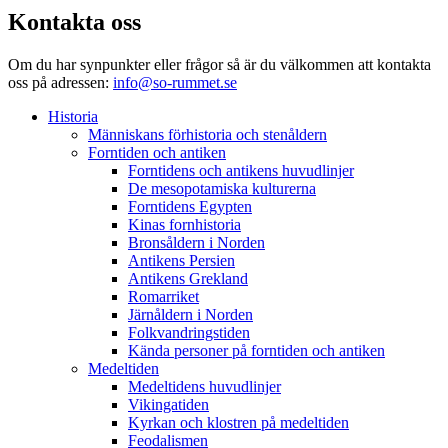
Kontakta oss
Om du har synpunkter eller frågor så är du välkommen att kontakta
oss på adressen:
info@so-rummet.se
Historia
Människans förhistoria och stenåldern
Forntiden och antiken
Forntidens och antikens huvudlinjer
De mesopotamiska kulturerna
Forntidens Egypten
Kinas fornhistoria
Bronsåldern i Norden
Antikens Persien
Antikens Grekland
Romarriket
Järnåldern i Norden
Folkvandringstiden
Kända personer på forntiden och antiken
Medeltiden
Medeltidens huvudlinjer
Vikingatiden
Kyrkan och klostren på medeltiden
Feodalismen