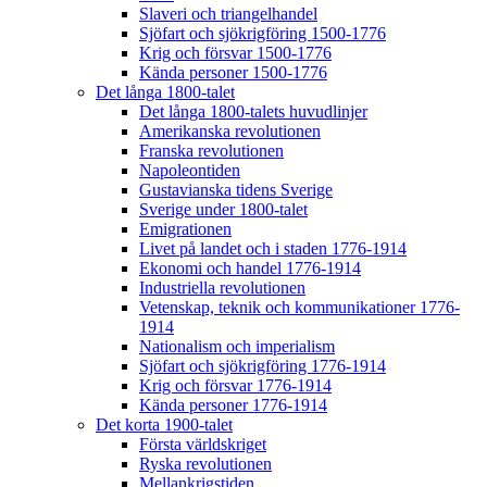
Slaveri och triangelhandel
Sjöfart och sjökrigföring 1500-1776
Krig och försvar 1500-1776
Kända personer 1500-1776
Det långa 1800-talet
Det långa 1800-talets huvudlinjer
Amerikanska revolutionen
Franska revolutionen
Napoleontiden
Gustavianska tidens Sverige
Sverige under 1800-talet
Emigrationen
Livet på landet och i staden 1776-1914
Ekonomi och handel 1776-1914
Industriella revolutionen
Vetenskap, teknik och kommunikationer 1776-
1914
Nationalism och imperialism
Sjöfart och sjökrigföring 1776-1914
Krig och försvar 1776-1914
Kända personer 1776-1914
Det korta 1900-talet
Första världskriget
Ryska revolutionen
Mellankrigstiden