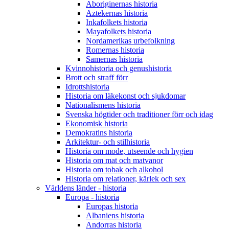
Aboriginernas historia
Aztekernas historia
Inkafolkets historia
Mayafolkets historia
Nordamerikas urbefolkning
Romernas historia
Samernas historia
Kvinnohistoria och genushistoria
Brott och straff förr
Idrottshistoria
Historia om läkekonst och sjukdomar
Nationalismens historia
Svenska högtider och traditioner förr och idag
Ekonomisk historia
Demokratins historia
Arkitektur- och stilhistoria
Historia om mode, utseende och hygien
Historia om mat och matvanor
Historia om tobak och alkohol
Historia om relationer, kärlek och sex
Världens länder - historia
Europa - historia
Europas historia
Albaniens historia
Andorras historia