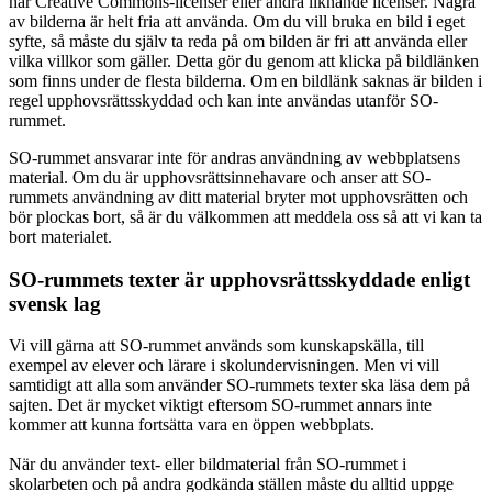
har Creative Commons-licenser eller andra liknande licenser. Några
av bilderna är helt fria att använda. Om du vill bruka en bild i eget
syfte, så måste du själv ta reda på om bilden är fri att använda eller
vilka villkor som gäller. Detta gör du genom att klicka på bildlänken
som finns under de flesta bilderna. Om en bildlänk saknas är bilden i
regel upphovsrättsskyddad och kan inte användas utanför SO-
rummet.
SO-rummet ansvarar inte för andras användning av webbplatsens
material. Om du är upphovsrättsinnehavare och anser att SO-
rummets användning av ditt material bryter mot upphovsrätten och
bör plockas bort, så är du välkommen att meddela oss så att vi kan ta
bort materialet.
SO-rummets texter är upphovsrättsskyddade enligt
svensk lag
Vi vill gärna att SO-rummet används som kunskapskälla, till
exempel av elever och lärare i skolundervisningen. Men vi vill
samtidigt att alla som använder SO-rummets texter ska läsa dem på
sajten. Det är mycket viktigt eftersom SO-rummet annars inte
kommer att kunna fortsätta vara en öppen webbplats.
När du använder text- eller bildmaterial från SO-rummet i
skolarbeten och på andra godkända ställen måste du alltid uppge