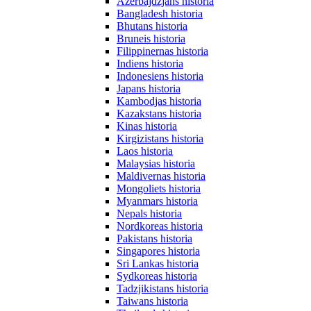
Azerbajdzjans historia
Bangladesh historia
Bhutans historia
Bruneis historia
Filippinernas historia
Indiens historia
Indonesiens historia
Japans historia
Kambodjas historia
Kazakstans historia
Kinas historia
Kirgizistans historia
Laos historia
Malaysias historia
Maldivernas historia
Mongoliets historia
Myanmars historia
Nepals historia
Nordkoreas historia
Pakistans historia
Singapores historia
Sri Lankas historia
Sydkoreas historia
Tadzjikistans historia
Taiwans historia