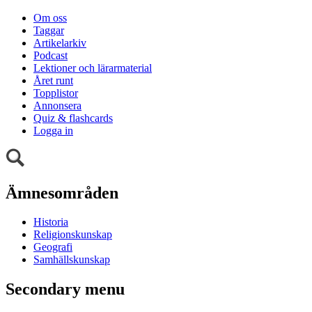
Om oss
Taggar
Artikelarkiv
Podcast
Lektioner och lärarmaterial
Året runt
Topplistor
Annonsera
Quiz & flashcards
Logga in
Ämnesområden
Historia
Religionskunskap
Geografi
Samhällskunskap
Secondary menu