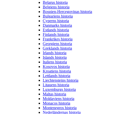
Belarus historia
Belgiens historia
Bosnien-Hercegovinas historia
Bulgariens historia
Cyperns historia
Danmarks historia
Estlands historia
Finlands historia
Frankrikes historia
Georgiens historia
Greklands historia
Irlands historia
Islands historia
Italiens historia
Kosovos historia
Kroatiens historia
Lettlands historia
Liechtensteins historia
Litauens historia
Luxemburgs historia
Maltas historia
Moldaviens historia
Monacos historia
Montenegros historia
Nederländernas historia