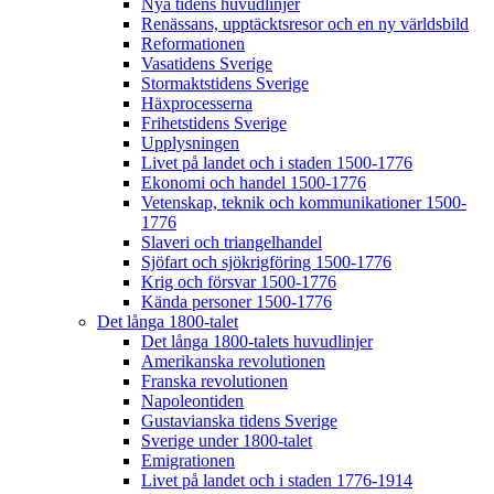
Nya tidens huvudlinjer
Renässans, upptäcktsresor och en ny världsbild
Reformationen
Vasatidens Sverige
Stormaktstidens Sverige
Häxprocesserna
Frihetstidens Sverige
Upplysningen
Livet på landet och i staden 1500-1776
Ekonomi och handel 1500-1776
Vetenskap, teknik och kommunikationer 1500-
1776
Slaveri och triangelhandel
Sjöfart och sjökrigföring 1500-1776
Krig och försvar 1500-1776
Kända personer 1500-1776
Det långa 1800-talet
Det långa 1800-talets huvudlinjer
Amerikanska revolutionen
Franska revolutionen
Napoleontiden
Gustavianska tidens Sverige
Sverige under 1800-talet
Emigrationen
Livet på landet och i staden 1776-1914