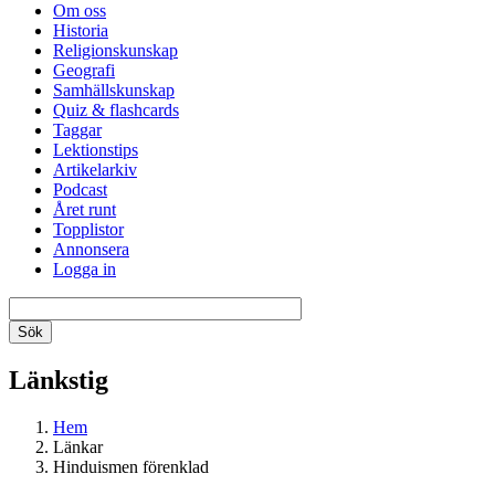
Om oss
Historia
Religionskunskap
Geografi
Samhällskunskap
Quiz & flashcards
Taggar
Lektionstips
Artikelarkiv
Podcast
Året runt
Topplistor
Annonsera
Logga in
Länkstig
Hem
Länkar
Hinduismen förenklad