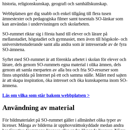
historia, religionskunskap, geografi och samhällskunskap.
Webbplatsen ger dig snabb och enkel tillgång till flera tusen
ämnestexter och pedagogiska filmer samt tusentals SO-länkar som
kan användas i undervisningen och skolarbeten.
SO-rummet riktar sig i första hand till elever och lärare på
mellanstadiet, högstadiet och gymnasiet, men även till högskole- och
universitetsstuderande samt alla andra som är intresserade av de fyra
SO-ämnena.
Syftet med SO-rummet är att förenkla arbetet i skolan för elever och
lärare, dels genom SO-rummets egna material i olika ämnen, dels
genom att samla merparten av alla bra och fria SO-resurser som
finns utspridda på Internet på ett och samma ställe. Målet med sajten
är att skapa inspiration, öka intresset och öka kunskaperna inom SO-
ämnena.
Läs om vilka som står bakom webbplatsen >
Användning av material
För bildmaterialet på SO-rummet gäller i allmänhet olika typer av
licenser. Många av bilderna är upphovsrättsskyddade medan andra