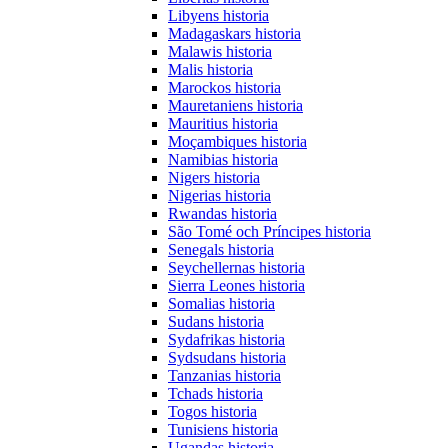
Libyens historia
Madagaskars historia
Malawis historia
Malis historia
Marockos historia
Mauretaniens historia
Mauritius historia
Moçambiques historia
Namibias historia
Nigers historia
Nigerias historia
Rwandas historia
São Tomé och Príncipes historia
Senegals historia
Seychellernas historia
Sierra Leones historia
Somalias historia
Sudans historia
Sydafrikas historia
Sydsudans historia
Tanzanias historia
Tchads historia
Togos historia
Tunisiens historia
Ugandas historia