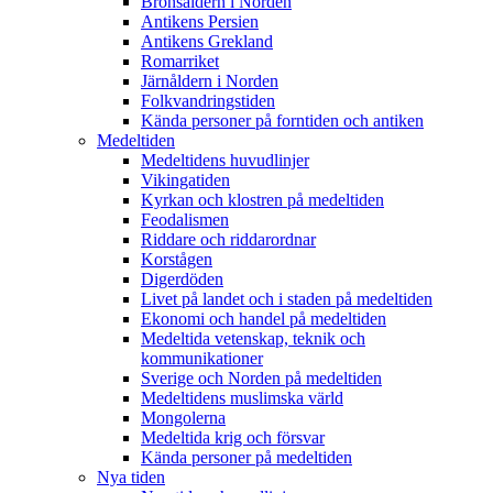
Bronsåldern i Norden
Antikens Persien
Antikens Grekland
Romarriket
Järnåldern i Norden
Folkvandringstiden
Kända personer på forntiden och antiken
Medeltiden
Medeltidens huvudlinjer
Vikingatiden
Kyrkan och klostren på medeltiden
Feodalismen
Riddare och riddarordnar
Korstågen
Digerdöden
Livet på landet och i staden på medeltiden
Ekonomi och handel på medeltiden
Medeltida vetenskap, teknik och
kommunikationer
Sverige och Norden på medeltiden
Medeltidens muslimska värld
Mongolerna
Medeltida krig och försvar
Kända personer på medeltiden
Nya tiden