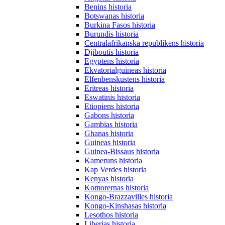
Benins historia
Botswanas historia
Burkina Fasos historia
Burundis historia
Centralafrikanska republikens historia
Djiboutis historia
Egyptens historia
Ekvatorialguineas historia
Elfenbenskustens historia
Eritreas historia
Eswatinis historia
Etiopiens historia
Gabons historia
Gambias historia
Ghanas historia
Guineas historia
Guinea-Bissaus historia
Kameruns historia
Kap Verdes historia
Kenyas historia
Komorernas historia
Kongo-Brazzavilles historia
Kongo-Kinshasas historia
Lesothos historia
Liberias historia