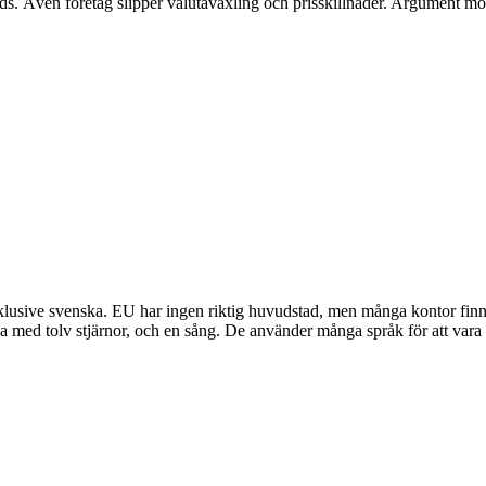
nds. Även företag slipper valutaväxling och prisskillnader. Argument mot
klusive svenska. EU har ingen riktig huvudstad, men många kontor finns
a med tolv stjärnor, och en sång. De använder många språk för att vara r