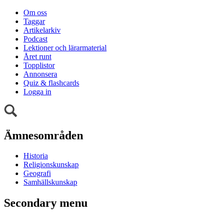
Om oss
Taggar
Artikelarkiv
Podcast
Lektioner och lärarmaterial
Året runt
Topplistor
Annonsera
Quiz & flashcards
Logga in
Ämnesområden
Historia
Religionskunskap
Geografi
Samhällskunskap
Secondary menu