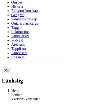
Om oss
Historia
Religionskunskap
Geografi
Samhällskunskap
Quiz & flashcards
Taggar
Lektionstips
Artikelarkiv
Podcast
Året runt
Topplistor
Annonsera
Logga in
Länkstig
Hem
Länkar
Världens konflikter