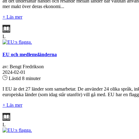
att det underlättar handel och resande mellan länder där valutan anvä
mer makt över deras ekonomi...
+ Läs mer
L
EU och medlemsländerna
av: Bengt Fredrikson
2024-02-01
Lästid 8 minuter
I EU är det 27 länder som samarbetar. De använder 24 olika språk, in
europeiska länder (som idag står utanför) vill gå med. EU har en flagg
+ Läs mer
L