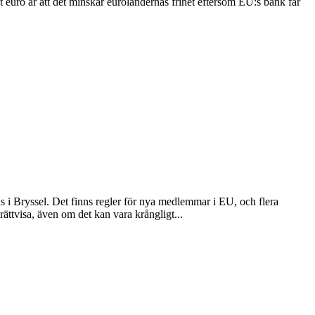
 euro är att det minskar euroländernas frihet eftersom EU:s bank får
 i Bryssel. Det finns regler för nya medlemmar i EU, och flera
ättvisa, även om det kan vara krångligt...