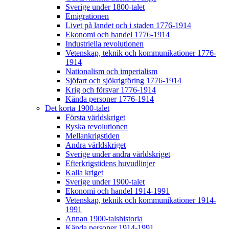
Sverige under 1800-talet
Emigrationen
Livet på landet och i staden 1776-1914
Ekonomi och handel 1776-1914
Industriella revolutionen
Vetenskap, teknik och kommunikationer 1776-
1914
Nationalism och imperialism
Sjöfart och sjökrigföring 1776-1914
Krig och försvar 1776-1914
Kända personer 1776-1914
Det korta 1900-talet
Första världskriget
Ryska revolutionen
Mellankrigstiden
Andra världskriget
Sverige under andra världskriget
Efterkrigstidens huvudlinjer
Kalla kriget
Sverige under 1900-talet
Ekonomi och handel 1914-1991
Vetenskap, teknik och kommunikationer 1914-
1991
Annan 1900-talshistoria
Kända personer 1914-1991