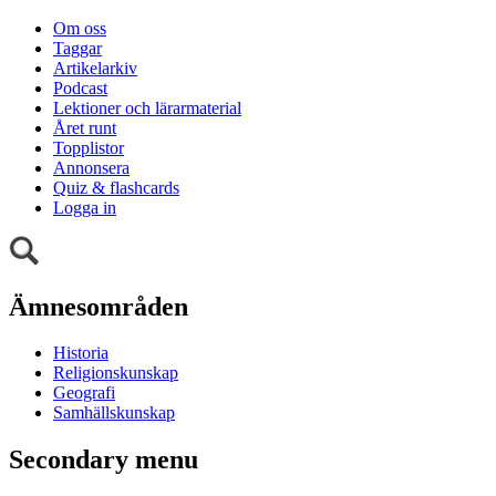
Om oss
Taggar
Artikelarkiv
Podcast
Lektioner och lärarmaterial
Året runt
Topplistor
Annonsera
Quiz & flashcards
Logga in
Ämnesområden
Historia
Religionskunskap
Geografi
Samhällskunskap
Secondary menu