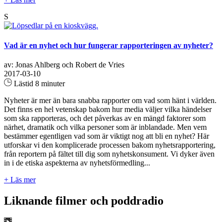
S
Vad är en nyhet och hur fungerar rapporteringen av nyheter?
av: Jonas Ahlberg och Robert de Vries
2017-03-10
Lästid 8 minuter
Nyheter är mer än bara snabba rapporter om vad som hänt i världen.
Det finns en hel vetenskap bakom hur media väljer vilka händelser
som ska rapporteras, och det påverkas av en mängd faktorer som
närhet, dramatik och vilka personer som är inblandade. Men vem
bestämmer egentligen vad som är viktigt nog att bli en nyhet? Här
utforskar vi den komplicerade processen bakom nyhetsrapportering,
från reportern på fältet till dig som nyhetskonsument. Vi dyker även
in i de etiska aspekterna av nyhetsförmedling...
+ Läs mer
Liknande filmer och poddradio