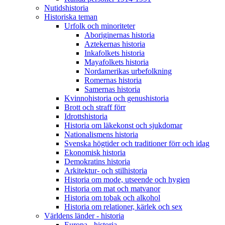
Nutidshistoria
Historiska teman
Urfolk och minoriteter
Aboriginernas historia
Aztekernas historia
Inkafolkets historia
Mayafolkets historia
Nordamerikas urbefolkning
Romernas historia
Samernas historia
Kvinnohistoria och genushistoria
Brott och straff förr
Idrottshistoria
Historia om läkekonst och sjukdomar
Nationalismens historia
Svenska högtider och traditioner förr och idag
Ekonomisk historia
Demokratins historia
Arkitektur- och stilhistoria
Historia om mode, utseende och hygien
Historia om mat och matvanor
Historia om tobak och alkohol
Historia om relationer, kärlek och sex
Världens länder - historia
Europa - historia