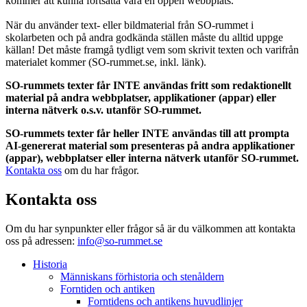
kommer att kunna fortsätta vara en öppen webbplats.
När du använder text- eller bildmaterial från SO-rummet i
skolarbeten och på andra godkända ställen måste du alltid uppge
källan! Det måste framgå tydligt vem som skrivit texten och varifrån
materialet kommer (SO-rummet.se, inkl. länk).
SO-rummets texter får INTE användas fritt som redaktionellt
material på andra webbplatser, applikationer (appar) eller
interna nätverk o.s.v. utanför SO-rummet.
SO-rummets texter får heller INTE användas till att prompta
AI-genererat material som presenteras på andra applikationer
(appar), webbplatser eller interna nätverk utanför SO-rummet.
Kontakta oss
om du har frågor.
Kontakta oss
Om du har synpunkter eller frågor så är du välkommen att kontakta
oss på adressen:
info@so-rummet.se
Historia
Människans förhistoria och stenåldern
Forntiden och antiken
Forntidens och antikens huvudlinjer