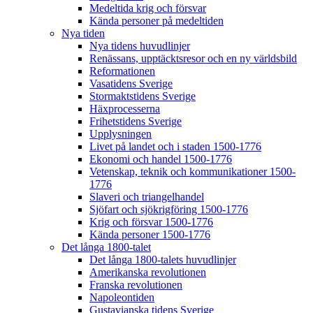
Medeltida krig och försvar
Kända personer på medeltiden
Nya tiden
Nya tidens huvudlinjer
Renässans, upptäcktsresor och en ny världsbild
Reformationen
Vasatidens Sverige
Stormaktstidens Sverige
Häxprocesserna
Frihetstidens Sverige
Upplysningen
Livet på landet och i staden 1500-1776
Ekonomi och handel 1500-1776
Vetenskap, teknik och kommunikationer 1500-
1776
Slaveri och triangelhandel
Sjöfart och sjökrigföring 1500-1776
Krig och försvar 1500-1776
Kända personer 1500-1776
Det långa 1800-talet
Det långa 1800-talets huvudlinjer
Amerikanska revolutionen
Franska revolutionen
Napoleontiden
Gustavianska tidens Sverige