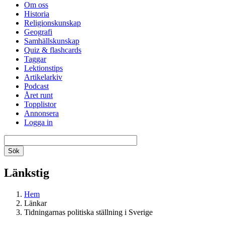
Om oss
Historia
Religionskunskap
Geografi
Samhällskunskap
Quiz & flashcards
Taggar
Lektionstips
Artikelarkiv
Podcast
Året runt
Topplistor
Annonsera
Logga in
Länkstig
Hem
Länkar
Tidningarnas politiska ställning i Sverige