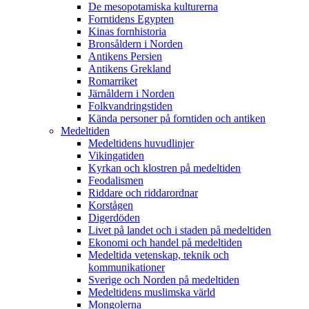
De mesopotamiska kulturerna
Forntidens Egypten
Kinas fornhistoria
Bronsåldern i Norden
Antikens Persien
Antikens Grekland
Romarriket
Järnåldern i Norden
Folkvandringstiden
Kända personer på forntiden och antiken
Medeltiden
Medeltidens huvudlinjer
Vikingatiden
Kyrkan och klostren på medeltiden
Feodalismen
Riddare och riddarordnar
Korstågen
Digerdöden
Livet på landet och i staden på medeltiden
Ekonomi och handel på medeltiden
Medeltida vetenskap, teknik och
kommunikationer
Sverige och Norden på medeltiden
Medeltidens muslimska värld
Mongolerna