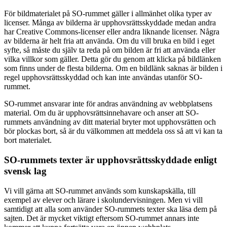
För bildmaterialet på SO-rummet gäller i allmänhet olika typer av
licenser. Många av bilderna är upphovsrättsskyddade medan andra
har Creative Commons-licenser eller andra liknande licenser. Några
av bilderna är helt fria att använda. Om du vill bruka en bild i eget
syfte, så måste du själv ta reda på om bilden är fri att använda eller
vilka villkor som gäller. Detta gör du genom att klicka på bildlänken
som finns under de flesta bilderna. Om en bildlänk saknas är bilden i
regel upphovsrättsskyddad och kan inte användas utanför SO-
rummet.
SO-rummet ansvarar inte för andras användning av webbplatsens
material. Om du är upphovsrättsinnehavare och anser att SO-
rummets användning av ditt material bryter mot upphovsrätten och
bör plockas bort, så är du välkommen att meddela oss så att vi kan ta
bort materialet.
SO-rummets texter är upphovsrättsskyddade enligt
svensk lag
Vi vill gärna att SO-rummet används som kunskapskälla, till
exempel av elever och lärare i skolundervisningen. Men vi vill
samtidigt att alla som använder SO-rummets texter ska läsa dem på
sajten. Det är mycket viktigt eftersom SO-rummet annars inte