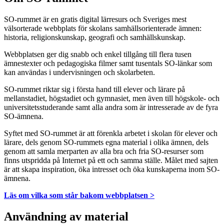
SO-rummet är en gratis digital lärresurs och Sveriges mest
välsorterade webbplats för skolans samhällsorienterade ämnen:
historia, religionskunskap, geografi och samhällskunskap.
Webbplatsen ger dig snabb och enkel tillgång till flera tusen
ämnestexter och pedagogiska filmer samt tusentals SO-länkar som
kan användas i undervisningen och skolarbeten.
SO-rummet riktar sig i första hand till elever och lärare på
mellanstadiet, högstadiet och gymnasiet, men även till högskole- och
universitetsstuderande samt alla andra som är intresserade av de fyra
SO-ämnena.
Syftet med SO-rummet är att förenkla arbetet i skolan för elever och
lärare, dels genom SO-rummets egna material i olika ämnen, dels
genom att samla merparten av alla bra och fria SO-resurser som
finns utspridda på Internet på ett och samma ställe. Målet med sajten
är att skapa inspiration, öka intresset och öka kunskaperna inom SO-
ämnena.
Läs om vilka som står bakom webbplatsen >
Användning av material