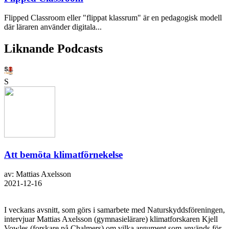
Flipped Classroom eller "flippat klassrum" är en pedagogisk modell
där läraren använder digitala...
Liknande Podcasts
S
Att bemöta klimatförnekelse
av: Mattias Axelsson
2021-12-16
I veckans avsnitt, som görs i samarbete med Naturskyddsföreningen,
intervjuar Mattias Axelsson (gymnasielärare) klimatforskaren Kjell
Vowles (forskare på Chalmers) om vilka argument som används för