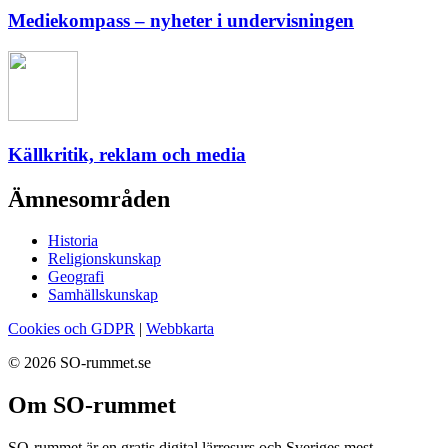
Mediekompass – nyheter i undervisningen
Källkritik, reklam och media
Ämnesområden
Historia
Religionskunskap
Geografi
Samhällskunskap
Cookies och GDPR
|
Webbkarta
© 2026 SO-rummet.se
Om SO-rummet
SO-rummet är en gratis digital lärresurs och Sveriges mest