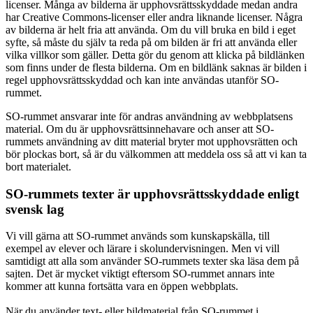
licenser. Många av bilderna är upphovsrättsskyddade medan andra
har Creative Commons-licenser eller andra liknande licenser. Några
av bilderna är helt fria att använda. Om du vill bruka en bild i eget
syfte, så måste du själv ta reda på om bilden är fri att använda eller
vilka villkor som gäller. Detta gör du genom att klicka på bildlänken
som finns under de flesta bilderna. Om en bildlänk saknas är bilden i
regel upphovsrättsskyddad och kan inte användas utanför SO-
rummet.
SO-rummet ansvarar inte för andras användning av webbplatsens
material. Om du är upphovsrättsinnehavare och anser att SO-
rummets användning av ditt material bryter mot upphovsrätten och
bör plockas bort, så är du välkommen att meddela oss så att vi kan ta
bort materialet.
SO-rummets texter är upphovsrättsskyddade enligt
svensk lag
Vi vill gärna att SO-rummet används som kunskapskälla, till
exempel av elever och lärare i skolundervisningen. Men vi vill
samtidigt att alla som använder SO-rummets texter ska läsa dem på
sajten. Det är mycket viktigt eftersom SO-rummet annars inte
kommer att kunna fortsätta vara en öppen webbplats.
När du använder text- eller bildmaterial från SO-rummet i