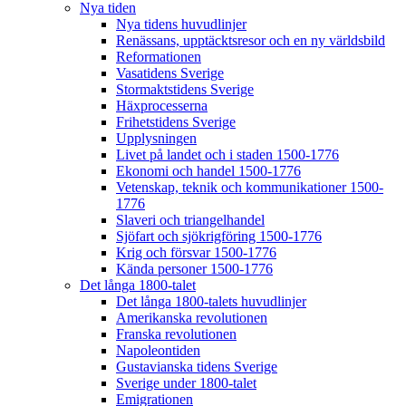
Nya tiden
Nya tidens huvudlinjer
Renässans, upptäcktsresor och en ny världsbild
Reformationen
Vasatidens Sverige
Stormaktstidens Sverige
Häxprocesserna
Frihetstidens Sverige
Upplysningen
Livet på landet och i staden 1500-1776
Ekonomi och handel 1500-1776
Vetenskap, teknik och kommunikationer 1500-
1776
Slaveri och triangelhandel
Sjöfart och sjökrigföring 1500-1776
Krig och försvar 1500-1776
Kända personer 1500-1776
Det långa 1800-talet
Det långa 1800-talets huvudlinjer
Amerikanska revolutionen
Franska revolutionen
Napoleontiden
Gustavianska tidens Sverige
Sverige under 1800-talet
Emigrationen