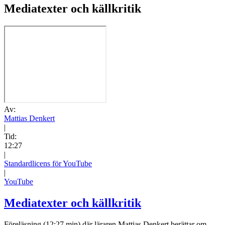
Mediatexter och källkritik
Av:
Mattias Denkert
|
Tid:
12:27
|
Standardlicens för YouTube
|
YouTube
Mediatexter och källkritik
Föreläsning (12:27 min) där läraren Mattias Denkert berättar om