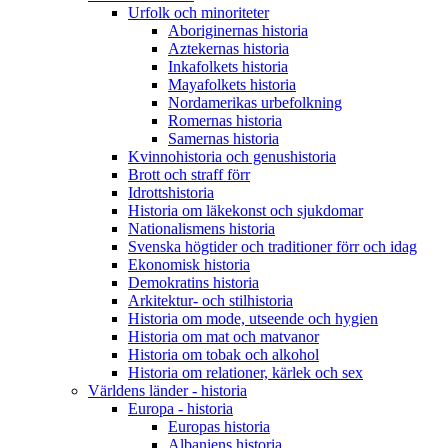
Urfolk och minoriteter
Aboriginernas historia
Aztekernas historia
Inkafolkets historia
Mayafolkets historia
Nordamerikas urbefolkning
Romernas historia
Samernas historia
Kvinnohistoria och genushistoria
Brott och straff förr
Idrottshistoria
Historia om läkekonst och sjukdomar
Nationalismens historia
Svenska högtider och traditioner förr och idag
Ekonomisk historia
Demokratins historia
Arkitektur- och stilhistoria
Historia om mode, utseende och hygien
Historia om mat och matvanor
Historia om tobak och alkohol
Historia om relationer, kärlek och sex
Världens länder - historia
Europa - historia
Europas historia
Albaniens historia