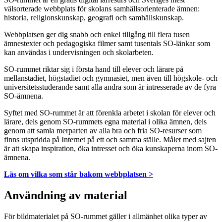
välsorterade webbplats för skolans samhällsorienterade ämnen:
historia, religionskunskap, geografi och samhällskunskap.
Webbplatsen ger dig snabb och enkel tillgång till flera tusen
ämnestexter och pedagogiska filmer samt tusentals SO-länkar som
kan användas i undervisningen och skolarbeten.
SO-rummet riktar sig i första hand till elever och lärare på
mellanstadiet, högstadiet och gymnasiet, men även till högskole- och
universitetsstuderande samt alla andra som är intresserade av de fyra
SO-ämnena.
Syftet med SO-rummet är att förenkla arbetet i skolan för elever och
lärare, dels genom SO-rummets egna material i olika ämnen, dels
genom att samla merparten av alla bra och fria SO-resurser som
finns utspridda på Internet på ett och samma ställe. Målet med sajten
är att skapa inspiration, öka intresset och öka kunskaperna inom SO-
ämnena.
Läs om vilka som står bakom webbplatsen >
Användning av material
För bildmaterialet på SO-rummet gäller i allmänhet olika typer av