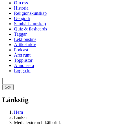
Om oss
Historia
Religionskunskap
Geografi
Samhällskunskap
Quiz & flashcards
Taggar
Lektionstips
Artikelarkiv
Podcast
Året runt
Topplistor
Annonsera
Logga in
Länkstig
Hem
Länkar
Mediatexter och källkritik