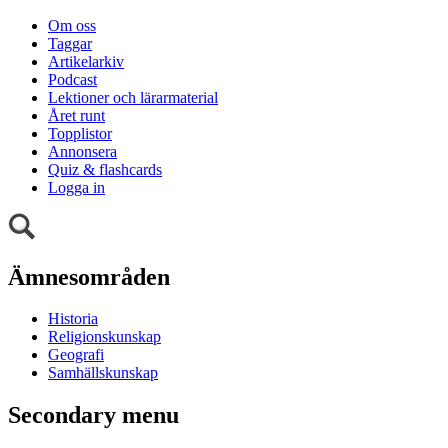
Om oss
Taggar
Artikelarkiv
Podcast
Lektioner och lärarmaterial
Året runt
Topplistor
Annonsera
Quiz & flashcards
Logga in
Ämnesområden
Historia
Religionskunskap
Geografi
Samhällskunskap
Secondary menu