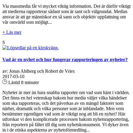
Via massmedia får vi mycket viktig information. Det är därför viktigt
att medierna rapporterar sådant som är sant och välgrundat. Medias
ansvar är att ge människor en så sann och objektiv uppfattning om
vår omvärld som möjligt...
+ Läs mer
S
Vad är en nyhet och hur fungerar rapporteringen av nyheter?
av: Jonas Ahlberg och Robert de Vries
2017-03-10
Lästid 8 minuter
Nyheter är mer än bara snabba rapporter om vad som hänt i världen.
Det finns en hel vetenskap bakom hur media väljer vilka händelser
som ska rapporteras, och det påverkas av en mängd faktorer som
närhet, dramatik och vilka personer som är inblandade. Men vem
bestämmer egentligen vad som är viktigt nog att bli en nyhet? Här
utforskar vi den komplicerade processen bakom nyhetsrapportering,
från reportern på fältet till dig som nyhetskonsument. Vi dyker även
in i de etiska aspekterna av nyhetsförmedling...