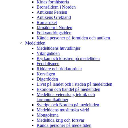
Kinas fornhistoria
Bronsåldern i Norden
Antikens Persien
Antikens Grekland
Romarriket
Järnåldern i Norden
Folkvandringstiden
Kända personer på forntiden och antiken
Medeltiden
Medeltidens huvudlinjer
Vikingatiden
Kyrkan och klostren på medeltiden
Feodalismen
Riddare och riddarordnar
Korstågen
Digerdöden
Livet på landet och i staden på medeltiden
Ekonomi och handel på medeltiden
Medeltida vetenskap, teknik och
kommunikationer
Sverige och Norden på medeltiden
Medeltidens muslimska värld
Mongolerna
Medeltida krig och försvar
Kända personer på medeltiden