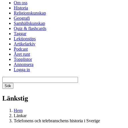
Om oss
Historia
Religionskunskap
Geografi
Samhällskunskap
Quiz & flashcards
Taggar
Lektionstips
Artikelarkiv
Podcast
Året runt
Topplistor
Annonsera
Logga in
Länkstig
Hem
Länkar
Telefonens och telebranschens historia i Sverige