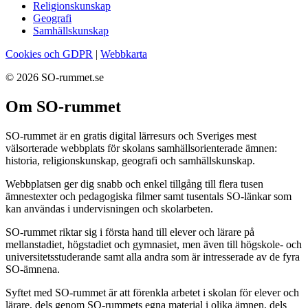
Religionskunskap
Geografi
Samhällskunskap
Cookies och GDPR
|
Webbkarta
© 2026 SO-rummet.se
Om SO-rummet
SO-rummet är en gratis digital lärresurs och Sveriges mest
välsorterade webbplats för skolans samhällsorienterade ämnen:
historia, religionskunskap, geografi och samhällskunskap.
Webbplatsen ger dig snabb och enkel tillgång till flera tusen
ämnestexter och pedagogiska filmer samt tusentals SO-länkar som
kan användas i undervisningen och skolarbeten.
SO-rummet riktar sig i första hand till elever och lärare på
mellanstadiet, högstadiet och gymnasiet, men även till högskole- och
universitetsstuderande samt alla andra som är intresserade av de fyra
SO-ämnena.
Syftet med SO-rummet är att förenkla arbetet i skolan för elever och
lärare, dels genom SO-rummets egna material i olika ämnen, dels