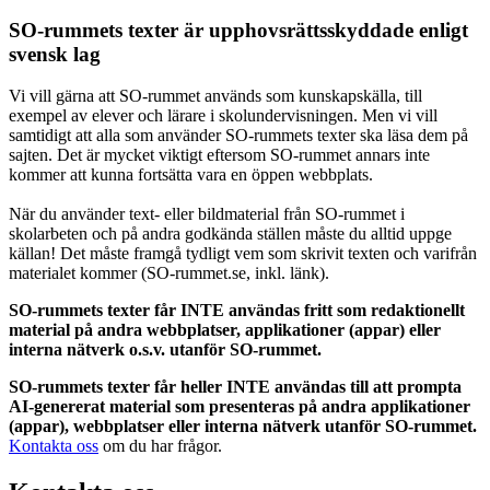
SO-rummets texter är upphovsrättsskyddade enligt
svensk lag
Vi vill gärna att SO-rummet används som kunskapskälla, till
exempel av elever och lärare i skolundervisningen. Men vi vill
samtidigt att alla som använder SO-rummets texter ska läsa dem på
sajten. Det är mycket viktigt eftersom SO-rummet annars inte
kommer att kunna fortsätta vara en öppen webbplats.
När du använder text- eller bildmaterial från SO-rummet i
skolarbeten och på andra godkända ställen måste du alltid uppge
källan! Det måste framgå tydligt vem som skrivit texten och varifrån
materialet kommer (SO-rummet.se, inkl. länk).
SO-rummets texter får INTE användas fritt som redaktionellt
material på andra webbplatser, applikationer (appar) eller
interna nätverk o.s.v. utanför SO-rummet.
SO-rummets texter får heller INTE användas till att prompta
AI-genererat material som presenteras på andra applikationer
(appar), webbplatser eller interna nätverk utanför SO-rummet.
Kontakta oss
om du har frågor.