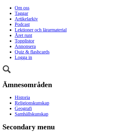
Om oss
Taggar
Artikelarkiv
Podcast
Lektioner och lärarmaterial
Året runt
Topplistor
Annonsera
Quiz & flashcards
Logga in
Ämnesområden
Historia
Religionskunskap
Geografi
Samhällskunskap
Secondary menu