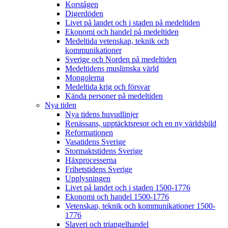
Korstågen
Digerdöden
Livet på landet och i staden på medeltiden
Ekonomi och handel på medeltiden
Medeltida vetenskap, teknik och
kommunikationer
Sverige och Norden på medeltiden
Medeltidens muslimska värld
Mongolerna
Medeltida krig och försvar
Kända personer på medeltiden
Nya tiden
Nya tidens huvudlinjer
Renässans, upptäcktsresor och en ny världsbild
Reformationen
Vasatidens Sverige
Stormaktstidens Sverige
Häxprocesserna
Frihetstidens Sverige
Upplysningen
Livet på landet och i staden 1500-1776
Ekonomi och handel 1500-1776
Vetenskap, teknik och kommunikationer 1500-
1776
Slaveri och triangelhandel