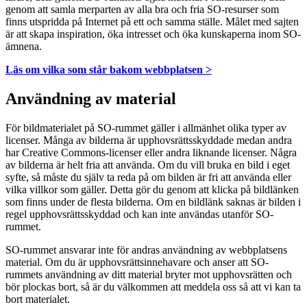
genom att samla merparten av alla bra och fria SO-resurser som
finns utspridda på Internet på ett och samma ställe. Målet med sajten
är att skapa inspiration, öka intresset och öka kunskaperna inom SO-
ämnena.
Läs om vilka som står bakom webbplatsen >
Användning av material
För bildmaterialet på SO-rummet gäller i allmänhet olika typer av
licenser. Många av bilderna är upphovsrättsskyddade medan andra
har Creative Commons-licenser eller andra liknande licenser. Några
av bilderna är helt fria att använda. Om du vill bruka en bild i eget
syfte, så måste du själv ta reda på om bilden är fri att använda eller
vilka villkor som gäller. Detta gör du genom att klicka på bildlänken
som finns under de flesta bilderna. Om en bildlänk saknas är bilden i
regel upphovsrättsskyddad och kan inte användas utanför SO-
rummet.
SO-rummet ansvarar inte för andras användning av webbplatsens
material. Om du är upphovsrättsinnehavare och anser att SO-
rummets användning av ditt material bryter mot upphovsrätten och
bör plockas bort, så är du välkommen att meddela oss så att vi kan ta
bort materialet.