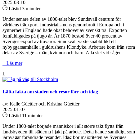
2025-03-10
Lästid 3 minuter
Under senare delen av 1800-talet blev Sundsvall centrum för
världens träexport. Industrialismens genombrott i Europa och i
synnerhet i England hade ökat behovet av svenskt trä. Exporten
femfaldigades på tjugo år. År 1870 bestod över 40 procent av
Sveriges export av trävaror. Sundsvall växte snabbt likt ett
nybyggarsamhälle i guldrushens Klondyke. Arbetare kom från stora
delar av Sverige – män, kvinnor och barn. Alla slet vid sågen...
+ Läs mer
L
Lätta fakta om staden och resor förr och idag
av: Kalle Güettler och Kristina Güettler
2025-01-07
Lästid 11 minuter
Under 1800-talet började människor i allt större takt flytta från
landsbygden till städerna i jakt på arbete. Detta hände samtidigt som
järnvägar förändrade resandet. Idag bor majoriteten av Sveriges