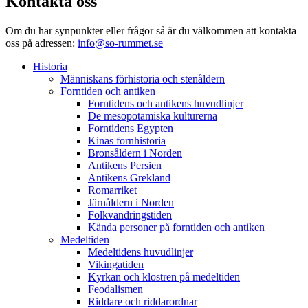
Kontakta oss
Om du har synpunkter eller frågor så är du välkommen att kontakta
oss på adressen:
info@so-rummet.se
Historia
Människans förhistoria och stenåldern
Forntiden och antiken
Forntidens och antikens huvudlinjer
De mesopotamiska kulturerna
Forntidens Egypten
Kinas fornhistoria
Bronsåldern i Norden
Antikens Persien
Antikens Grekland
Romarriket
Järnåldern i Norden
Folkvandringstiden
Kända personer på forntiden och antiken
Medeltiden
Medeltidens huvudlinjer
Vikingatiden
Kyrkan och klostren på medeltiden
Feodalismen
Riddare och riddarordnar