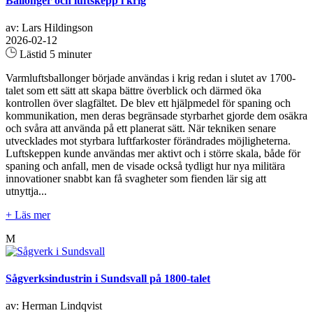
Ballonger och luftskepp i krig
av: Lars Hildingson
2026-02-12
Lästid 5 minuter
Varmluftsballonger började användas i krig redan i slutet av 1700-
talet som ett sätt att skapa bättre överblick och därmed öka
kontrollen över slagfältet. De blev ett hjälpmedel för spaning och
kommunikation, men deras begränsade styrbarhet gjorde dem osäkra
och svåra att använda på ett planerat sätt. När tekniken senare
utvecklades mot styrbara luftfarkoster förändrades möjligheterna.
Luftskeppen kunde användas mer aktivt och i större skala, både för
spaning och anfall, men de visade också tydligt hur nya militära
innovationer snabbt kan få svagheter som fienden lär sig att
utnyttja...
+ Läs mer
M
Sågverksindustrin i Sundsvall på 1800-talet
av: Herman Lindqvist