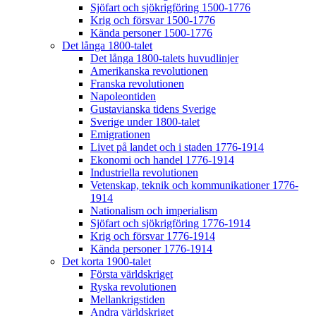
Sjöfart och sjökrigföring 1500-1776
Krig och försvar 1500-1776
Kända personer 1500-1776
Det långa 1800-talet
Det långa 1800-talets huvudlinjer
Amerikanska revolutionen
Franska revolutionen
Napoleontiden
Gustavianska tidens Sverige
Sverige under 1800-talet
Emigrationen
Livet på landet och i staden 1776-1914
Ekonomi och handel 1776-1914
Industriella revolutionen
Vetenskap, teknik och kommunikationer 1776-
1914
Nationalism och imperialism
Sjöfart och sjökrigföring 1776-1914
Krig och försvar 1776-1914
Kända personer 1776-1914
Det korta 1900-talet
Första världskriget
Ryska revolutionen
Mellankrigstiden
Andra världskriget