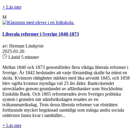
+ Läs mer
M
Liberala reformer i Sverige 1840-1873
av: Herman Lindqvist
2025-01-26
Lästid 5 minuter
Mellan 1840 och 1873 genomfördes flera viktiga liberala reformer i
Sverige. År 1842 beslutades att varje församling skulle ha minst en
skola. Kvinnors rättigheter stärktes med lika arvsrätt 1845, och 1858
blev ogifta kvinnor myndiga vid 25 års ålder. Bankväsendet
utvecklades genom grundandet av affärsbanker som Stockholms
Enskilda Bank. Och 1865 reformerades även Sveriges politiska
system i grunden när ståndsriksdagen ersattes av en
tvåkammarriksdag. Trots dessa liberala reformer var rösträtten
fortfarande mycket begränsad samtidigt som många andra sociala
orättvisor fanns kvar i samhället...
+ Läs mer