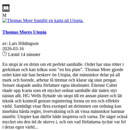
M
Thomas Mores Utopia
av: Lars Hildingson
2026-03-16
Lästid 14 minuter
En utopi är en dröm om ett perfekt samhälle. Ordet har sina rötter i
grekiskan och kan tolkas som ”en bra plats”. Thomas More gjorde
ordet känt när han beskrev ön Utopia, där människor delar på all
mark och boende, arbetar få timmar och klarar sig utan pengar.
Senare skapade andra författare egna idealstater. Etienne Cabet
ritade upp Icaria som ett mycket ordnat samhälle där staten styr
nästan allt. HG Wells flyttade sin utopi till en annan planet och lät
teknik och kontroll genom registrering forma en ren och effektiv
värld. Samtidigt visar flera exempel att drömmen om ordning kan
innebära hårda regler, övervakning och att vissa människor hamnar
utanför. Utopier kan därför både inspirera och varna. De säger också
mycket om den tid de skrevs i, och om vad författarna tyckte var fel
i deras egen värld...