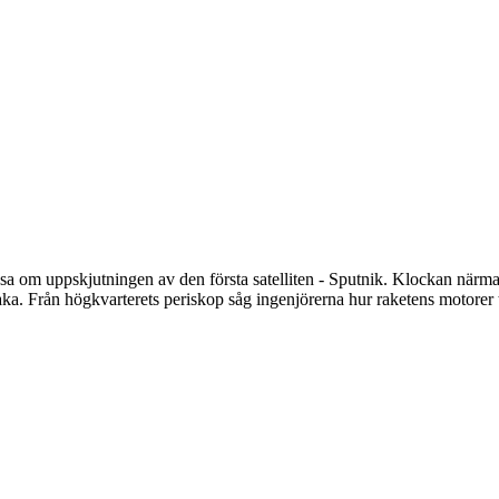
äsa om uppskjutningen av den första satelliten - Sputnik. Klockan närm
a. Från högkvarterets periskop såg ingenjörerna hur raketens motorer tä