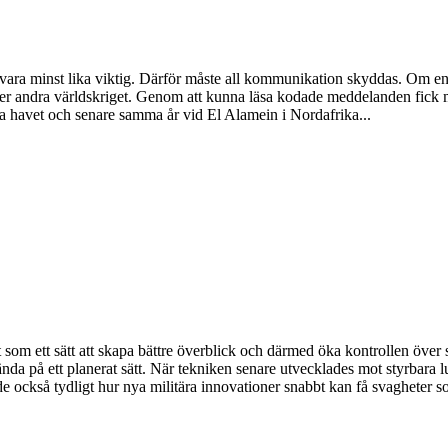
n vara minst lika viktig. Därför måste all kommunikation skyddas. Om e
nder andra världskriget. Genom att kunna läsa kodade meddelanden fick 
a havet och senare samma år vid El Alamein i Nordafrika...
t som ett sätt att skapa bättre överblick och därmed öka kontrollen över
nda på ett planerat sätt. När tekniken senare utvecklades mot styrbara
e också tydligt hur nya militära innovationer snabbt kan få svagheter som