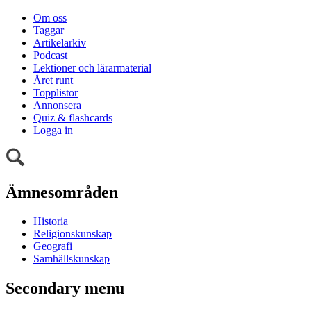
Om oss
Taggar
Artikelarkiv
Podcast
Lektioner och lärarmaterial
Året runt
Topplistor
Annonsera
Quiz & flashcards
Logga in
Ämnesområden
Historia
Religionskunskap
Geografi
Samhällskunskap
Secondary menu