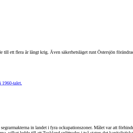
 till ett flera år långt krig. Även säkerhetsläget runt Östersjön förändr
e segrarmakterna in landet i fyra ockupationszoner. Målet var att förh
 vilket ledde till att Tyskland splittrades i två stater: det kapitalisti