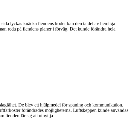
n sida lyckas knäcka fiendens koder kan den ta del av hemliga
man reda på fiendens planer i förväg. Det kunde förändra hela
 slagfältet. De blev ett hjälpmedel för spaning och kommunikation,
 luftfarkoster förändrades möjligheterna. Luftskeppen kunde användas
 fienden lär sig att utnyttja...