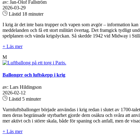
av: Jan-Olof Fallström
2026-03-29
Lästid 18 minuter
I krig är det inte bara trupper och vapen som avgör – information ka
meddelanden och få ett stort militärt övertag. Det framgick tydligt u
spelplanen och vända krigslyckan. Så skedde 1942 vid Midway i Still
+ Läs mer
M
Ballonger och luftskepp i krig
av: Lars Hildingson
2026-02-12
Lästid 5 minuter
Varmluftsballonger började användas i krig redan i slutet av 1700-tale
men deras begränsade styrbarhet gjorde dem osäkra och svåra att anvä
mer aktivt och i större skala, både för spaning och anfall, men de visad
+ Läs mer