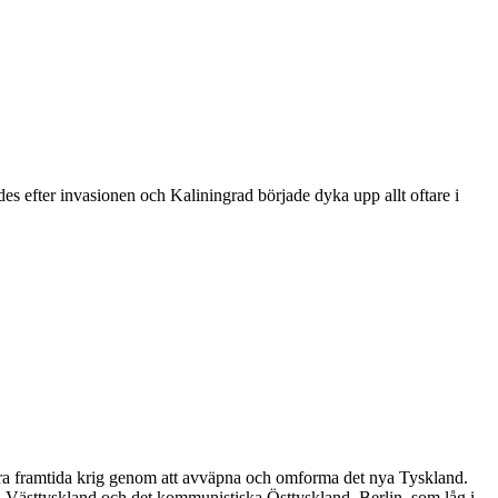
ades efter invasionen och Kaliningrad började dyka upp allt oftare i
indra framtida krig genom att avväpna och omforma det nya Tyskland.
ska Västtyskland och det kommunistiska Östtyskland. Berlin, som låg i