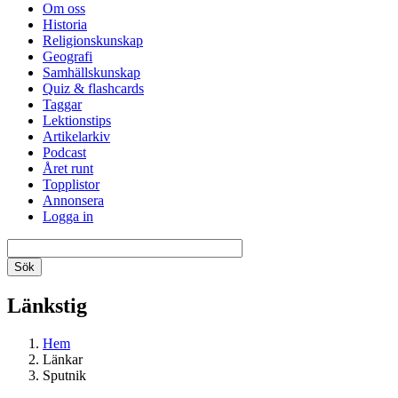
Om oss
Historia
Religionskunskap
Geografi
Samhällskunskap
Quiz & flashcards
Taggar
Lektionstips
Artikelarkiv
Podcast
Året runt
Topplistor
Annonsera
Logga in
Länkstig
Hem
Länkar
Sputnik