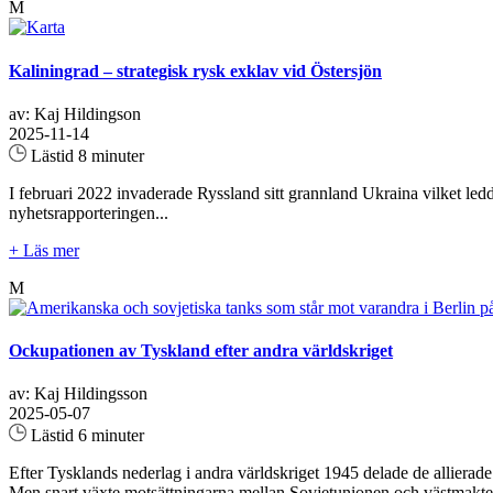
M
Kaliningrad – strategisk rysk exklav vid Östersjön
av: Kaj Hildingson
2025-11-14
Lästid 8 minuter
I februari 2022 invaderade Ryssland sitt grannland Ukraina vilket ledde
nyhetsrapporteringen...
+ Läs mer
M
Ockupationen av Tyskland efter andra världskriget
av: Kaj Hildingsson
2025-05-07
Lästid 6 minuter
Efter Tysklands nederlag i andra världskriget 1945 delade de allierad
Men snart växte motsättningarna mellan Sovjetunionen och västmakterna,