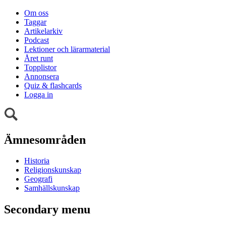
Om oss
Taggar
Artikelarkiv
Podcast
Lektioner och lärarmaterial
Året runt
Topplistor
Annonsera
Quiz & flashcards
Logga in
Ämnesområden
Historia
Religionskunskap
Geografi
Samhällskunskap
Secondary menu