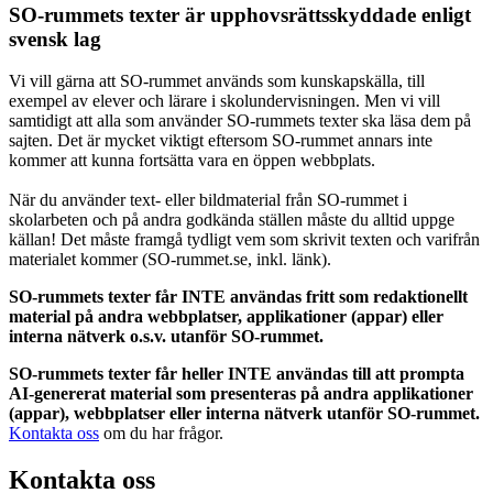
SO-rummets texter är upphovsrättsskyddade enligt
svensk lag
Vi vill gärna att SO-rummet används som kunskapskälla, till
exempel av elever och lärare i skolundervisningen. Men vi vill
samtidigt att alla som använder SO-rummets texter ska läsa dem på
sajten. Det är mycket viktigt eftersom SO-rummet annars inte
kommer att kunna fortsätta vara en öppen webbplats.
När du använder text- eller bildmaterial från SO-rummet i
skolarbeten och på andra godkända ställen måste du alltid uppge
källan! Det måste framgå tydligt vem som skrivit texten och varifrån
materialet kommer (SO-rummet.se, inkl. länk).
SO-rummets texter får INTE användas fritt som redaktionellt
material på andra webbplatser, applikationer (appar) eller
interna nätverk o.s.v. utanför SO-rummet.
SO-rummets texter får heller INTE användas till att prompta
AI-genererat material som presenteras på andra applikationer
(appar), webbplatser eller interna nätverk utanför SO-rummet.
Kontakta oss
om du har frågor.
Kontakta oss