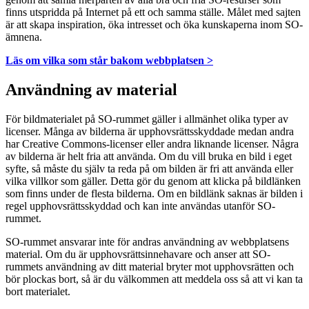
finns utspridda på Internet på ett och samma ställe. Målet med sajten
är att skapa inspiration, öka intresset och öka kunskaperna inom SO-
ämnena.
Läs om vilka som står bakom webbplatsen >
Användning av material
För bildmaterialet på SO-rummet gäller i allmänhet olika typer av
licenser. Många av bilderna är upphovsrättsskyddade medan andra
har Creative Commons-licenser eller andra liknande licenser. Några
av bilderna är helt fria att använda. Om du vill bruka en bild i eget
syfte, så måste du själv ta reda på om bilden är fri att använda eller
vilka villkor som gäller. Detta gör du genom att klicka på bildlänken
som finns under de flesta bilderna. Om en bildlänk saknas är bilden i
regel upphovsrättsskyddad och kan inte användas utanför SO-
rummet.
SO-rummet ansvarar inte för andras användning av webbplatsens
material. Om du är upphovsrättsinnehavare och anser att SO-
rummets användning av ditt material bryter mot upphovsrätten och
bör plockas bort, så är du välkommen att meddela oss så att vi kan ta
bort materialet.