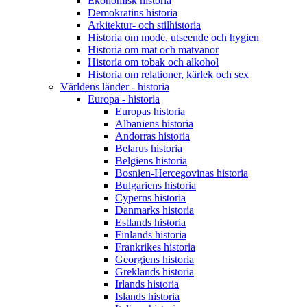
Ekonomisk historia
Demokratins historia
Arkitektur- och stilhistoria
Historia om mode, utseende och hygien
Historia om mat och matvanor
Historia om tobak och alkohol
Historia om relationer, kärlek och sex
Världens länder - historia
Europa - historia
Europas historia
Albaniens historia
Andorras historia
Belarus historia
Belgiens historia
Bosnien-Hercegovinas historia
Bulgariens historia
Cyperns historia
Danmarks historia
Estlands historia
Finlands historia
Frankrikes historia
Georgiens historia
Greklands historia
Irlands historia
Islands historia