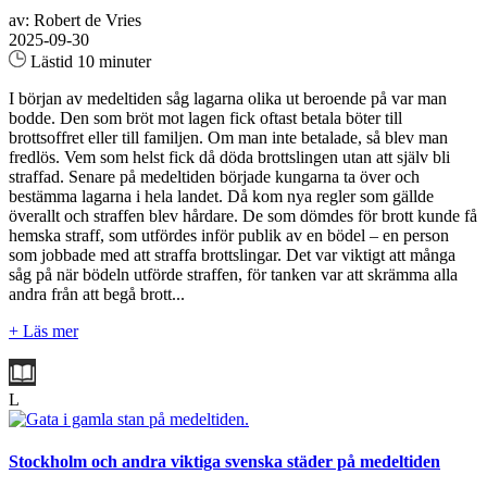
av: Robert de Vries
2025-09-30
Lästid 10 minuter
I början av medeltiden såg lagarna olika ut beroende på var man
bodde. Den som bröt mot lagen fick oftast betala böter till
brottsoffret eller till familjen. Om man inte betalade, så blev man
fredlös. Vem som helst fick då döda brottslingen utan att själv bli
straffad. Senare på medeltiden började kungarna ta över och
bestämma lagarna i hela landet. Då kom nya regler som gällde
överallt och straffen blev hårdare. De som dömdes för brott kunde få
hemska straff, som utfördes inför publik av en bödel – en person
som jobbade med att straffa brottslingar. Det var viktigt att många
såg på när bödeln utförde straffen, för tanken var att skrämma alla
andra från att begå brott...
+ Läs mer
L
Stockholm och andra viktiga svenska städer på medeltiden