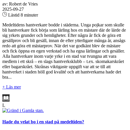
av: Robert de Vries
2025-09-27
Lästid 8 minuter
Medeltidens hantverkare bodde i städerna. Unga pojkar som skulle
bli hantverkare fick börja som lärling hos en mästare där de lärde de
sig yrkets grunder och hemligheter. Efter några år fick de göra ett
gesällprov och bli gesäll, innan de efter ytterligare många år, ansågs
redo att göra ett mästarprov. När det var godkänt blev de mästare
och fick öppna en egen verkstad och ha egna lärlingar och gesäller.
Alla hantverkare inom varje yrke i en stad var tvungna att vara
medlem i ett skrå – en slags hantverksklubb – t.ex. skomakarskrået
eller bagarskrået. Skrånas viktigaste uppgift var att se till att
hantverket i staden höll god kvalité och att hantverkarna hade det
bra...
+ Läs mer
L
Hade du velat bo i en stad på medeltiden?