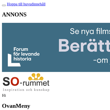
Hoppa till huvudinnehåll
ANNONS
Hi
OvanMeny