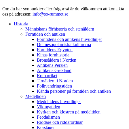
Om du har synpunkter eller frågor så är du välkommen att kontakta
oss på adressen:
info@so-rummet.se
Historia
Människans förhistoria och stenåldern
Forntiden och antiken
Forntidens och antikens huvudlinjer
De mesopotamiska kulturerna
Forntidens Egypten
Kinas fornhistoria
Bronsåldern i Norden
Antikens Persien
Antikens Grekland
Romarriket
Järnåldern i Norden
Folkvandringstiden
Kända personer på forntiden och antiken
Medeltiden
Medeltidens huvudlinjer
Vikingatiden
Kyrkan och klostren på medeltiden
Feodalismen
Riddare och riddarordnar
Korstågen