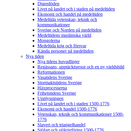
Digerdöden
Livet på landet och i staden på medeltiden
Ekonomi och handel på medeltiden
Medeltida vetenskap, teknik och
kommunikationer
Sverige och Norden på medeltiden
Medeltidens muslimska värld
Mongolerna
Medeltida krig och försvar
Kända personer på medeltiden
Nya tiden
Nya tidens huvudlinjer
Renässans, upptäcktsresor och en ny världsbild
Reformationen
Vasatidens Sverige
Stormaktstidens Sverige
Häxprocesserna
Frihetstidens Sverige
Upplysningen
Livet på landet och i staden 1500-1776
Ekonomi och handel 1500-1776
Vetenskap, teknik och kommunikationer 1500-
1776
Slaveri och triangelhandel
Sjöfart och sjökrigföring 1500-1776