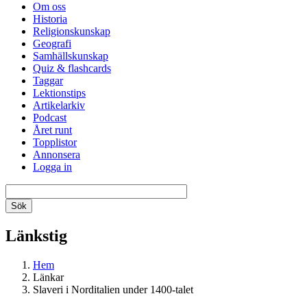
Om oss
Historia
Religionskunskap
Geografi
Samhällskunskap
Quiz & flashcards
Taggar
Lektionstips
Artikelarkiv
Podcast
Året runt
Topplistor
Annonsera
Logga in
Länkstig
Hem
Länkar
Slaveri i Norditalien under 1400-talet