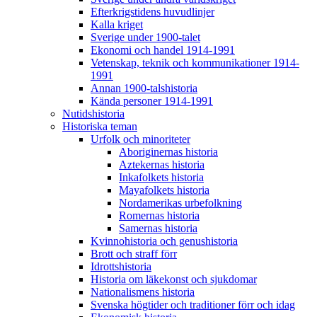
Efterkrigstidens huvudlinjer
Kalla kriget
Sverige under 1900-talet
Ekonomi och handel 1914-1991
Vetenskap, teknik och kommunikationer 1914-
1991
Annan 1900-talshistoria
Kända personer 1914-1991
Nutidshistoria
Historiska teman
Urfolk och minoriteter
Aboriginernas historia
Aztekernas historia
Inkafolkets historia
Mayafolkets historia
Nordamerikas urbefolkning
Romernas historia
Samernas historia
Kvinnohistoria och genushistoria
Brott och straff förr
Idrottshistoria
Historia om läkekonst och sjukdomar
Nationalismens historia
Svenska högtider och traditioner förr och idag