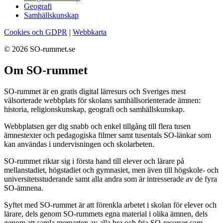
Geografi
Samhällskunskap
Cookies och GDPR
|
Webbkarta
© 2026 SO-rummet.se
Om SO-rummet
SO-rummet är en gratis digital lärresurs och Sveriges mest
välsorterade webbplats för skolans samhällsorienterade ämnen:
historia, religionskunskap, geografi och samhällskunskap.
Webbplatsen ger dig snabb och enkel tillgång till flera tusen
ämnestexter och pedagogiska filmer samt tusentals SO-länkar som
kan användas i undervisningen och skolarbeten.
SO-rummet riktar sig i första hand till elever och lärare på
mellanstadiet, högstadiet och gymnasiet, men även till högskole- och
universitetsstuderande samt alla andra som är intresserade av de fyra
SO-ämnena.
Syftet med SO-rummet är att förenkla arbetet i skolan för elever och
lärare, dels genom SO-rummets egna material i olika ämnen, dels
genom att samla merparten av alla bra och fria SO-resurser som