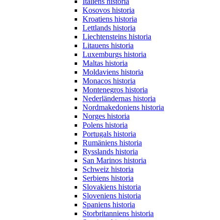
Italiens historia
Kosovos historia
Kroatiens historia
Lettlands historia
Liechtensteins historia
Litauens historia
Luxemburgs historia
Maltas historia
Moldaviens historia
Monacos historia
Montenegros historia
Nederländernas historia
Nordmakedoniens historia
Norges historia
Polens historia
Portugals historia
Rumäniens historia
Rysslands historia
San Marinos historia
Schweiz historia
Serbiens historia
Slovakiens historia
Sloveniens historia
Spaniens historia
Storbritanniens historia