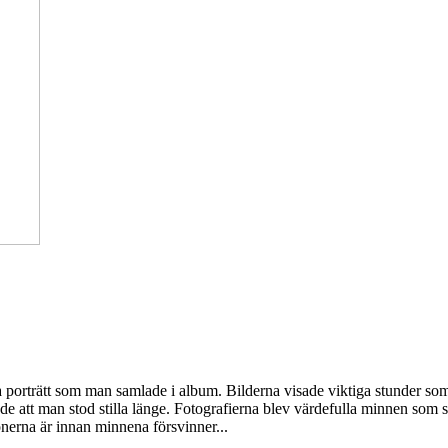
h ta porträtt som man samlade i album. Bilderna visade viktiga stunder s
 att man stod stilla länge. Fotografierna blev värdefulla minnen som sp
sonerna är innan minnena försvinner...