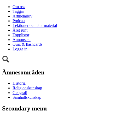
Om oss
Taggar
Artikelarkiv
Podcast
Lektioner och lärarmaterial
Året runt
Topplistor
Annonsera
Quiz & flashcards
Logga in
Ämnesområden
Historia
Religionskunskap
Geografi
Samhällskunskap
Secondary menu