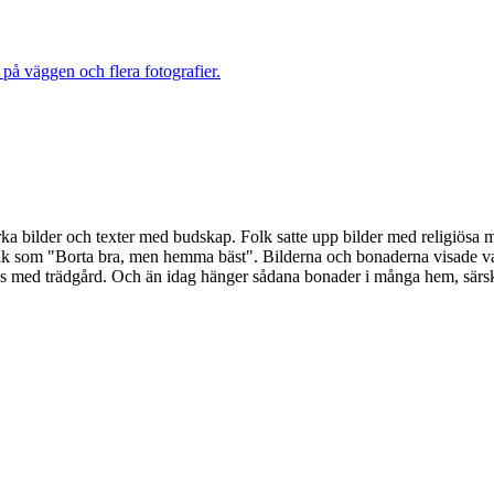
ka bilder och texter med budskap. Folk satte upp bilder med religiösa m
åk som "Borta bra, men hemma bäst". Bilderna och bonaderna visade vad
us med trädgård. Och än idag hänger sådana bonader i många hem, särskil