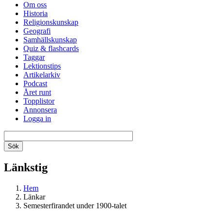
Om oss
Historia
Religionskunskap
Geografi
Samhällskunskap
Quiz & flashcards
Taggar
Lektionstips
Artikelarkiv
Podcast
Året runt
Topplistor
Annonsera
Logga in
Länkstig
Hem
Länkar
Semesterfirandet under 1900-talet