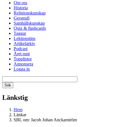
Om oss
Historia
Religionskunskap
Geografi
Samhällskunskap
Quiz & flashcards
Taggar
Lektionstips
Artikelarkiv
Podcast
Året runt
Topplistor
Annonsera
Logga in
Länkstig
Hem
Länkar
SBL om: Jacob Johan Anckarström