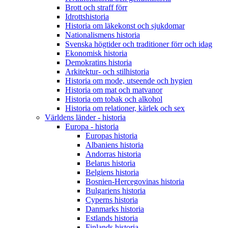
Brott och straff förr
Idrottshistoria
Historia om läkekonst och sjukdomar
Nationalismens historia
Svenska högtider och traditioner förr och idag
Ekonomisk historia
Demokratins historia
Arkitektur- och stilhistoria
Historia om mode, utseende och hygien
Historia om mat och matvanor
Historia om tobak och alkohol
Historia om relationer, kärlek och sex
Världens länder - historia
Europa - historia
Europas historia
Albaniens historia
Andorras historia
Belarus historia
Belgiens historia
Bosnien-Hercegovinas historia
Bulgariens historia
Cyperns historia
Danmarks historia
Estlands historia
Finlands historia