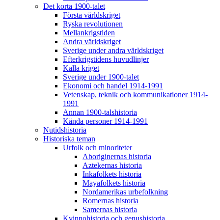
Det korta 1900-talet
Första världskriget
Ryska revolutionen
Mellankrigstiden
Andra världskriget
Sverige under andra världskriget
Efterkrigstidens huvudlinjer
Kalla kriget
Sverige under 1900-talet
Ekonomi och handel 1914-1991
Vetenskap, teknik och kommunikationer 1914-
1991
Annan 1900-talshistoria
Kända personer 1914-1991
Nutidshistoria
Historiska teman
Urfolk och minoriteter
Aboriginernas historia
Aztekernas historia
Inkafolkets historia
Mayafolkets historia
Nordamerikas urbefolkning
Romernas historia
Samernas historia
Kvinnohistoria och genushistoria