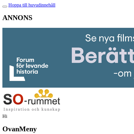
Hoppa till huvudinnehåll
ANNONS
Hi
OvanMeny