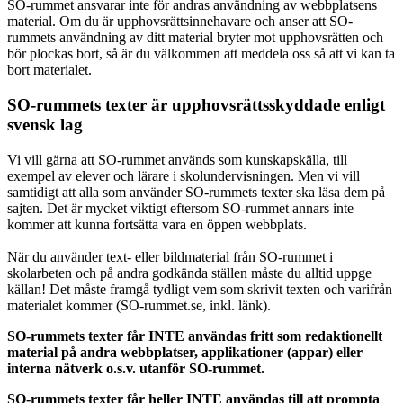
SO-rummet ansvarar inte för andras användning av webbplatsens
material. Om du är upphovsrättsinnehavare och anser att SO-
rummets användning av ditt material bryter mot upphovsrätten och
bör plockas bort, så är du välkommen att meddela oss så att vi kan ta
bort materialet.
SO-rummets texter är upphovsrättsskyddade enligt
svensk lag
Vi vill gärna att SO-rummet används som kunskapskälla, till
exempel av elever och lärare i skolundervisningen. Men vi vill
samtidigt att alla som använder SO-rummets texter ska läsa dem på
sajten. Det är mycket viktigt eftersom SO-rummet annars inte
kommer att kunna fortsätta vara en öppen webbplats.
När du använder text- eller bildmaterial från SO-rummet i
skolarbeten och på andra godkända ställen måste du alltid uppge
källan! Det måste framgå tydligt vem som skrivit texten och varifrån
materialet kommer (SO-rummet.se, inkl. länk).
SO-rummets texter får INTE användas fritt som redaktionellt
material på andra webbplatser, applikationer (appar) eller
interna nätverk o.s.v. utanför SO-rummet.
SO-rummets texter får heller INTE användas till att prompta