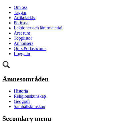
Om oss
Taggar
Artikelarkiv
Podcast
Lektioner och lärarmaterial
Året runt
Topplistor
Annonsera
Quiz & flashcards
Logga in
Ämnesområden
Historia
Religionskunskap
Geografi
Samhällskunskap
Secondary menu