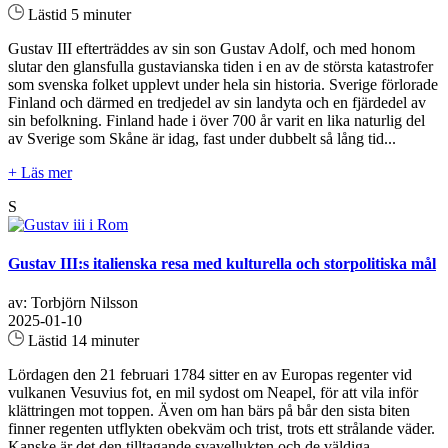
Lästid 5 minuter
Gustav III efterträddes av sin son Gustav Adolf, och med honom
slutar den glansfulla gustavianska tiden i en av de största katastrofer
som svenska folket upplevt under hela sin historia. Sverige förlorade
Finland och därmed en tredjedel av sin landyta och en fjärdedel av
sin befolkning. Finland hade i över 700 år varit en lika naturlig del
av Sverige som Skåne är idag, fast under dubbelt så lång tid...
+ Läs mer
S
Gustav III:s italienska resa med kulturella och storpolitiska mål
av: Torbjörn Nilsson
2025-01-10
Lästid 14 minuter
Lördagen den 21 februari 1784 sitter en av Europas regenter vid
vulkanen Vesuvius fot, en mil sydost om Neapel, för att vila inför
klättringen mot toppen. Även om han bärs på bår den sista biten
finner regenten utflykten obekväm och trist, trots ett strålande väder.
Kanske är det den tilltagande svavellukten och de väldiga