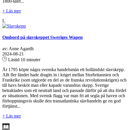
1800-talet...
+ Läs mer
L
Ombord på slavskeppet Sweriges Wapen
av: Anne Agardh
2024-08-21
Lästid 10 minuter
År 1795 köpte några svenska handelsmän ett holländskt slavskepp.
Allt fler länder hade dragits in i kriget mellan Storbritannien och
Frankrike (som utgjorde en del av de franska revolutionskrigen) och
till havs besköt man eller kapade varandras skepp. Sverige
betraktades som ett neutralt land och passade därför på att dra fördel
av situationen. Med svensk flagg var man fri att segla på haven och
förhoppningsvis skulle den transatlantiska slavhandeln ge en god
förtjänst...
+ Läs mer