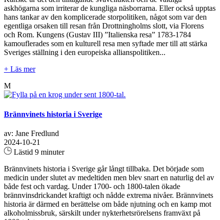
askhögarna som irriterar de kungliga näsborrarna. Eller också upptas
hans tankar av den komplicerade storpolitiken, något som var den
egentliga orsaken till resan från Drottningholms slott, via Florens
och Rom. Kungens (Gustav III) ”Italienska resa” 1783-1784
kamouflerades som en kulturell resa men syftade mer till att stärka
Sveriges ställning i den europeiska allianspolitiken...
+ Läs mer
M
Brännvinets historia i Sverige
av: Jane Fredlund
2024-10-21
Lästid 9 minuter
Brännvinets historia i Sverige går långt tillbaka. Det började som
medicin under slutet av medeltiden men blev snart en naturlig del av
både fest och vardag. Under 1700- och 1800-talen ökade
brännvinsdrickandet kraftigt och nådde extrema nivåer. Brännvinets
historia är därmed en berättelse om både njutning och en kamp mot
alkoholmissbruk, särskilt under nykterhetsrörelsens framväxt på