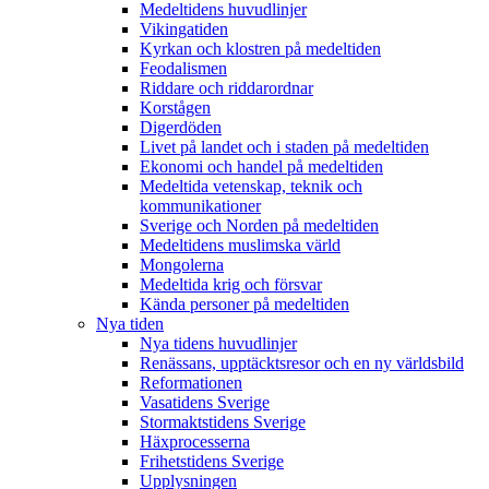
Medeltidens huvudlinjer
Vikingatiden
Kyrkan och klostren på medeltiden
Feodalismen
Riddare och riddarordnar
Korstågen
Digerdöden
Livet på landet och i staden på medeltiden
Ekonomi och handel på medeltiden
Medeltida vetenskap, teknik och
kommunikationer
Sverige och Norden på medeltiden
Medeltidens muslimska värld
Mongolerna
Medeltida krig och försvar
Kända personer på medeltiden
Nya tiden
Nya tidens huvudlinjer
Renässans, upptäcktsresor och en ny världsbild
Reformationen
Vasatidens Sverige
Stormaktstidens Sverige
Häxprocesserna
Frihetstidens Sverige
Upplysningen