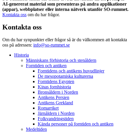
AI-genererat material som presenteras på andra applikationer
(appar), webbplatser eller interna nätverk utanför SO-rummet.
Kontakta oss
om du har frågor.
Kontakta oss
Om du har synpunkter eller frågor så är du välkommen att kontakta
oss på adressen:
info@so-rummet.se
Historia
Människans förhistoria och stenåldern
Forntiden och antiken
Forntidens och antikens huvudlinjer
De mesopotamiska kulturerna
Forntidens Egypten
Kinas fornhistoria
Bronsåldern i Norden
Antikens Persien
Antikens Grekland
Romarriket
Järnåldern i Norden
Folkvandringstiden
Kända personer på forntiden och antiken
Medeltiden