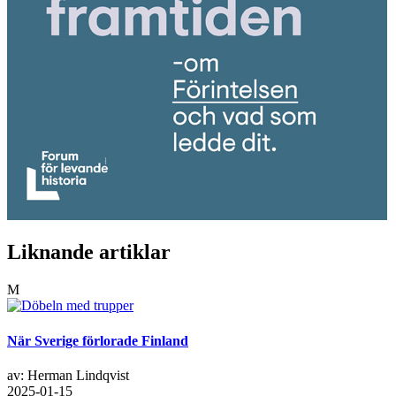
Liknande artiklar
M
När Sverige förlorade Finland
av: Herman Lindqvist
2025-01-15