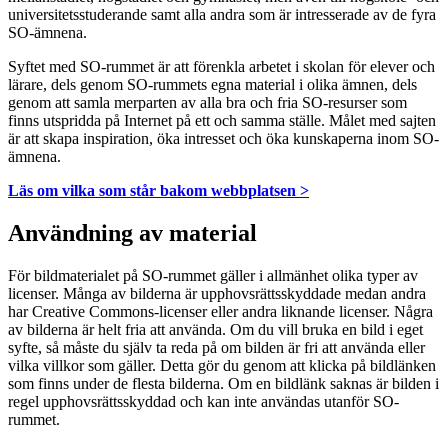
universitetsstuderande samt alla andra som är intresserade av de fyra
SO-ämnena.
Syftet med SO-rummet är att förenkla arbetet i skolan för elever och
lärare, dels genom SO-rummets egna material i olika ämnen, dels
genom att samla merparten av alla bra och fria SO-resurser som
finns utspridda på Internet på ett och samma ställe. Målet med sajten
är att skapa inspiration, öka intresset och öka kunskaperna inom SO-
ämnena.
Läs om vilka som står bakom webbplatsen >
Användning av material
För bildmaterialet på SO-rummet gäller i allmänhet olika typer av
licenser. Många av bilderna är upphovsrättsskyddade medan andra
har Creative Commons-licenser eller andra liknande licenser. Några
av bilderna är helt fria att använda. Om du vill bruka en bild i eget
syfte, så måste du själv ta reda på om bilden är fri att använda eller
vilka villkor som gäller. Detta gör du genom att klicka på bildlänken
som finns under de flesta bilderna. Om en bildlänk saknas är bilden i
regel upphovsrättsskyddad och kan inte användas utanför SO-
rummet.