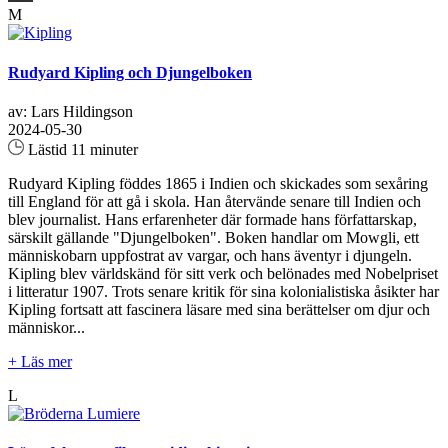
M
Rudyard Kipling och Djungelboken
av: Lars Hildingson
2024-05-30
Lästid 11 minuter
Rudyard Kipling föddes 1865 i Indien och skickades som sexåring
till England för att gå i skola. Han återvände senare till Indien och
blev journalist. Hans erfarenheter där formade hans författarskap,
särskilt gällande "Djungelboken". Boken handlar om Mowgli, ett
människobarn uppfostrat av vargar, och hans äventyr i djungeln.
Kipling blev världskänd för sitt verk och belönades med Nobelpriset
i litteratur 1907. Trots senare kritik för sina kolonialistiska åsikter har
Kipling fortsatt att fascinera läsare med sina berättelser om djur och
människor...
+ Läs mer
L