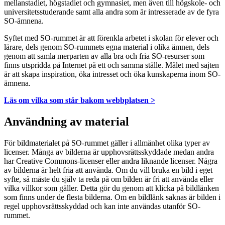
mellanstadiet, högstadiet och gymnasiet, men även till högskole- och
universitetsstuderande samt alla andra som är intresserade av de fyra
SO-ämnena.
Syftet med SO-rummet är att förenkla arbetet i skolan för elever och
lärare, dels genom SO-rummets egna material i olika ämnen, dels
genom att samla merparten av alla bra och fria SO-resurser som
finns utspridda på Internet på ett och samma ställe. Målet med sajten
är att skapa inspiration, öka intresset och öka kunskaperna inom SO-
ämnena.
Läs om vilka som står bakom webbplatsen >
Användning av material
För bildmaterialet på SO-rummet gäller i allmänhet olika typer av
licenser. Många av bilderna är upphovsrättsskyddade medan andra
har Creative Commons-licenser eller andra liknande licenser. Några
av bilderna är helt fria att använda. Om du vill bruka en bild i eget
syfte, så måste du själv ta reda på om bilden är fri att använda eller
vilka villkor som gäller. Detta gör du genom att klicka på bildlänken
som finns under de flesta bilderna. Om en bildlänk saknas är bilden i
regel upphovsrättsskyddad och kan inte användas utanför SO-
rummet.