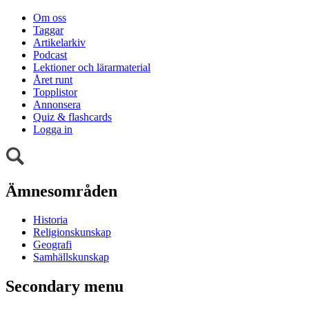
Om oss
Taggar
Artikelarkiv
Podcast
Lektioner och lärarmaterial
Året runt
Topplistor
Annonsera
Quiz & flashcards
Logga in
Ämnesområden
Historia
Religionskunskap
Geografi
Samhällskunskap
Secondary menu