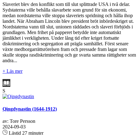
Slaveriet blev den konflikt som till slut splittrade USA i två delar.
Sydstaterna ville behålla slavarbete som grund för sin ekonomi,
medan nordstaterna ville stoppa slaveriets spridning och hålla ihop
landet. När Abraham Lincoln blev president bröt inbördeskriget ut.
Nordstaterna vann till slut, unionen räddades och slaveri förbjöds i
grundlagen. Men frihet på papperet betydde inte automatiskt
jämlikhet i verkligheten. Under lång tid efter kriget fortsatte
diskriminering och segregation att prägla samhället. Först senare
växte medborgarrättsrörelsen fram och pressade fram lagar som
skulle stoppa rasdiskriminering och ge svarta samma rättigheter som
andra...
+ Läs mer
S
Qingdynastin (1644-1912)
av: Tore Persson
2024-09-03
Lästid 27 minuter