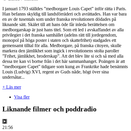
I januari 1793 ställdes ”medborgare Louis Capet” inför rätta i Paris.
Han befanns skyldig till landsförräderi och avrättades. Han var bara
en av de tusentals som under franska revolutionen dödades på
liknande sätt. Skälet till att hans öde får inleda berättelsen om
medborgarskap är just hans titel. Som ett led i avskaffandet av alla
privilegier i det franska samhället (adelns rätt till jordegendom,
monopol på höga poster i staten och skattefrihet) stadgades ett
gemensamt tilltal för alla. Medborgare, på franska citoyen, skulle
markera den jämlikhet som ingick i revolutionens stolta paroller
”Frihet, jämlikhet, broderskap”. Att det blev lite si och så med alla
dessa tre kan vi bortse från i det här sammanhanget. Poängen är att
”medborgare Capet” tidigare som kung av Frankrike hade benämnts
Louis (Ludvig) XVI, regent av Guds nåde, högt över sina
undersåtar...
+ Läs mer
Visa fler
Liknande filmer och poddradio
21:56