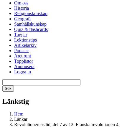
Om oss
Historia
Religionskunskap
Geografi
Samhällskunskap
Quiz & flashcards
Taggar
Lektionstips
Artikelarkiv
Podcast
Året runt
Topplistor
Annonsera
Logga in
Länkstig
Hem
Länkar
Revolutionernas tid, del 7 av 12: Franska revolutionen 4