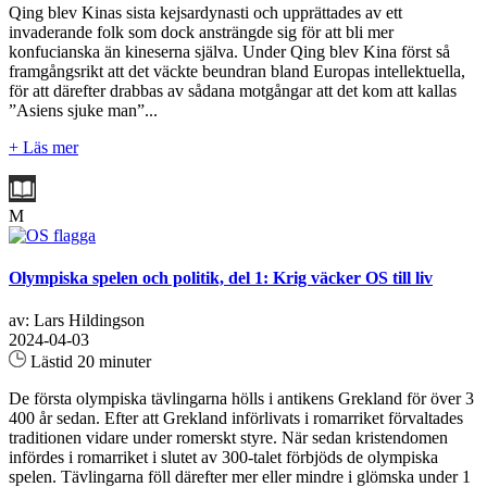
Qing blev Kinas sista kejsardynasti och upprättades av ett
invaderande folk som dock ansträngde sig för att bli mer
konfucianska än kineserna själva. Under Qing blev Kina först så
framgångsrikt att det väckte beundran bland Europas intellektuella,
för att därefter drabbas av sådana motgångar att det kom att kallas
”Asiens sjuke man”...
+ Läs mer
M
Olympiska spelen och politik, del 1: Krig väcker OS till liv
av: Lars Hildingson
2024-04-03
Lästid 20 minuter
De första olympiska tävlingarna hölls i antikens Grekland för över 3
400 år sedan. Efter att Grekland införlivats i romarriket förvaltades
traditionen vidare under romerskt styre. När sedan kristendomen
infördes i romarriket i slutet av 300-talet förbjöds de olympiska
spelen. Tävlingarna föll därefter mer eller mindre i glömska under 1