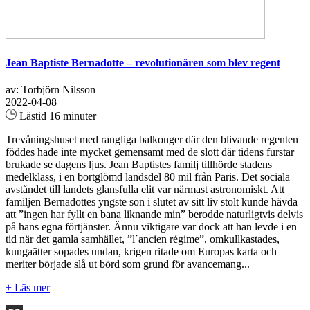
Jean Baptiste Bernadotte – revolutionären som blev regent
av: Torbjörn Nilsson
2022-04-08
Lästid 16 minuter
Trevåningshuset med rangliga balkonger där den blivande regenten
föddes hade inte mycket gemensamt med de slott där tidens furstar
brukade se dagens ljus. Jean Baptistes familj tillhörde stadens
medelklass, i en bortglömd landsdel 80 mil från Paris. Det sociala
avståndet till landets glansfulla elit var närmast astronomiskt. Att
familjen Bernadottes yngste son i slutet av sitt liv stolt kunde hävda
att ”ingen har fyllt en bana liknande min” berodde naturligtvis delvis
på hans egna förtjänster. Ännu viktigare var dock att han levde i en
tid när det gamla samhället, ”l´ancien régime”, omkullkastades,
kungaätter sopades undan, krigen ritade om Europas karta och
meriter började slå ut börd som grund för avancemang...
+ Läs mer