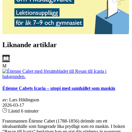
Liknande artiklar
M
Étienne Cabets Icaria – utopi med samhället som maskin
av: Lars Hildingson
2026-03-17
Lästid 6 minuter
Fransmannen Étienne Cabet (1788-1856) drömde om ett
idealsamhälle som fungerade lika prydligt som en maskin. I boken
"Resan till Icaria" beskriver han en stat där städerna är noggrant