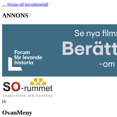
Hoppa till huvudinnehåll
ANNONS
Hi
OvanMeny