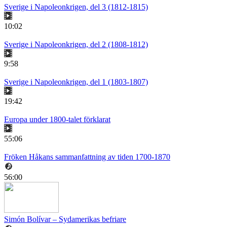
Sverige i Napoleonkrigen, del 3 (1812-1815)
10:02
Sverige i Napoleonkrigen, del 2 (1808-1812)
9:58
Sverige i Napoleonkrigen, del 1 (1803-1807)
19:42
Europa under 1800-talet förklarat
55:06
Fröken Håkans sammanfattning av tiden 1700-1870
56:00
Simón Bolívar – Sydamerikas befriare