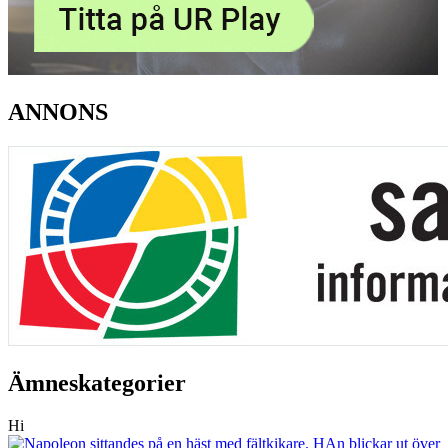
ANNONS
Ämneskategorier
Hi