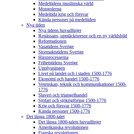
Medeltidens muslimska värld
Mongolerna
Medeltida krig och försvar
Kända personer på medeltiden
Nya tiden
Nya tidens huvudlinjer
Renässans, upptäcktsresor och en ny världsbild
Reformationen
Vasatidens Sverige
Stormaktstidens Sverige
Häxprocesserna
Frihetstidens Sverige
Upplysningen
Livet på landet och i staden 1500-1776
Ekonomi och handel 1500-1776
Vetenskap, teknik och kommunikationer 1500-
1776
Slaveri och triangelhandel
Sjöfart och sjökrigföring 1500-1776
Krig och försvar 1500-1776
Kända personer 1500-1776
Det långa 1800-talet
Det långa 1800-talets huvudlinjer
Amerikanska revolutionen
Franska revolutionen