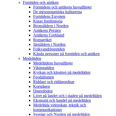
Forntiden och antiken
Forntidens och antikens huvudlinjer
De mesopotamiska kulturerna
Forntidens Egypten
Kinas fornhistoria
Bronsåldern i Norden
Antikens Persien
Antikens Grekland
Romarriket
Järnåldern i Norden
Folkvandringstiden
Kända personer på forntiden och antiken
Medeltiden
Medeltidens huvudlinjer
Vikingatiden
Kyrkan och klostren på medeltiden
Feodalismen
Riddare och riddarordnar
Korstågen
Digerdöden
Livet på landet och i staden på medeltiden
Ekonomi och handel på medeltiden
Medeltida vetenskap, teknik och
kommunikationer
Sverige och Norden på medeltiden