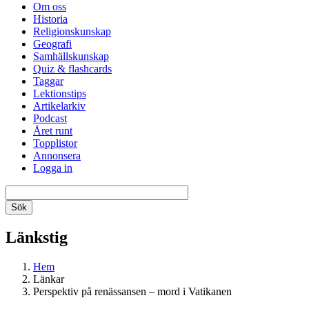
Om oss
Historia
Religionskunskap
Geografi
Samhällskunskap
Quiz & flashcards
Taggar
Lektionstips
Artikelarkiv
Podcast
Året runt
Topplistor
Annonsera
Logga in
Länkstig
Hem
Länkar
Perspektiv på renässansen – mord i Vatikanen