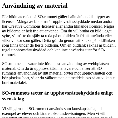
Användning av material
För bildmaterialet på SO-rummet gäller i allmänhet olika typer av
licenser. Många av bilderna är upphovsrättsskyddade medan andra
har Creative Commons-licenser eller andra liknande licenser. Några
av bilderna är helt fria att använda. Om du vill bruka en bild i eget
syfte, så måste du själv ta reda på om bilden är fri att använda eller
vilka villkor som gäller. Detta gör du genom att klicka på bildlänken
som finns under de flesta bilderna. Om en bildlänk saknas är bilden i
regel upphovsrättsskyddad och kan inte användas utanför SO-
rummet.
SO-rummet ansvarar inte för andras användning av webbplatsens
material. Om du är upphovsrättsinnehavare och anser att SO-
rummets användning av ditt material bryter mot upphovsrätten och
bör plockas bort, så är du välkommen att meddela oss så att vi kan ta
bort materialet.
SO-rummets texter är upphovsrättsskyddade enligt
svensk lag
Vi vill gärna att SO-rummet används som kunskapskälla, till
exempel av elever och lärare i skolundervisningen. Men vi vill