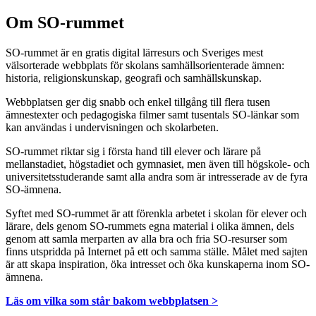
Om SO-rummet
SO-rummet är en gratis digital lärresurs och Sveriges mest
välsorterade webbplats för skolans samhällsorienterade ämnen:
historia, religionskunskap, geografi och samhällskunskap.
Webbplatsen ger dig snabb och enkel tillgång till flera tusen
ämnestexter och pedagogiska filmer samt tusentals SO-länkar som
kan användas i undervisningen och skolarbeten.
SO-rummet riktar sig i första hand till elever och lärare på
mellanstadiet, högstadiet och gymnasiet, men även till högskole- och
universitetsstuderande samt alla andra som är intresserade av de fyra
SO-ämnena.
Syftet med SO-rummet är att förenkla arbetet i skolan för elever och
lärare, dels genom SO-rummets egna material i olika ämnen, dels
genom att samla merparten av alla bra och fria SO-resurser som
finns utspridda på Internet på ett och samma ställe. Målet med sajten
är att skapa inspiration, öka intresset och öka kunskaperna inom SO-
ämnena.
Läs om vilka som står bakom webbplatsen >