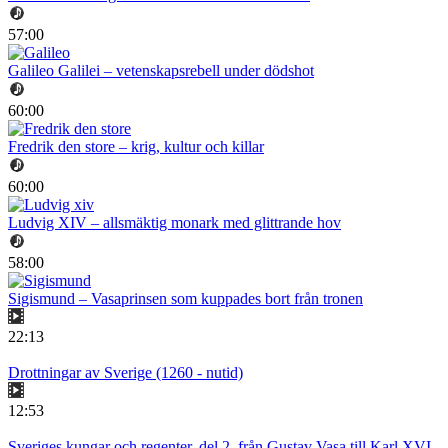
57:00
Galileo Galilei – vetenskapsrebell under dödshot
60:00
Fredrik den store – krig, kultur och killar
60:00
Ludvig XIV – allsmäktig monark med glittrande hov
58:00
Sigismund – Vasaprinsen som kuppades bort från tronen
22:13
Drottningar av Sverige (1260 - nutid)
12:53
Sveriges kungar och regenter, del 2, från Gustav Vasa till Karl XVI