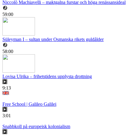
Niccolò Machiavelli – maktgalna furstar och höga renässansideal
59:00
Süleyman I – sultan under Osmanska rikets guldålder
58:00
Lovisa Ulrika – frihetstidens upplysta drottning
9:13
Free School | Galileo Galilei
3:01
Snabbkoll på europeisk kolonialism