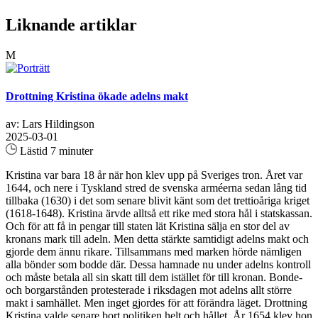
Liknande artiklar
M
Drottning Kristina ökade adelns makt
av: Lars Hildingson
2025-03-01
Lästid 7 minuter
Kristina var bara 18 år när hon klev upp på Sveriges tron. Året var
1644, och nere i Tyskland stred de svenska arméerna sedan lång tid
tillbaka (1630) i det som senare blivit känt som det trettioåriga kriget
(1618-1648). Kristina ärvde alltså ett rike med stora hål i statskassan.
Och för att få in pengar till staten lät Kristina sälja en stor del av
kronans mark till adeln. Men detta stärkte samtidigt adelns makt och
gjorde dem ännu rikare. Tillsammans med marken hörde nämligen
alla bönder som bodde där. Dessa hamnade nu under adelns kontroll
och måste betala all sin skatt till dem istället för till kronan. Bonde-
och borgarstånden protesterade i riksdagen mot adelns allt större
makt i samhället. Men inget gjordes för att förändra läget. Drottning
Kristina valde senare bort politiken helt och hållet. År 1654 klev hon