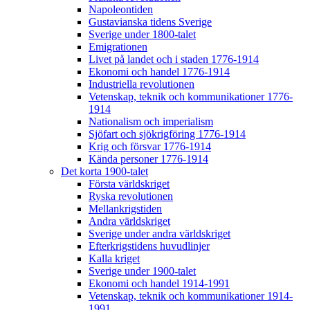
Napoleontiden
Gustavianska tidens Sverige
Sverige under 1800-talet
Emigrationen
Livet på landet och i staden 1776-1914
Ekonomi och handel 1776-1914
Industriella revolutionen
Vetenskap, teknik och kommunikationer 1776-
1914
Nationalism och imperialism
Sjöfart och sjökrigföring 1776-1914
Krig och försvar 1776-1914
Kända personer 1776-1914
Det korta 1900-talet
Första världskriget
Ryska revolutionen
Mellankrigstiden
Andra världskriget
Sverige under andra världskriget
Efterkrigstidens huvudlinjer
Kalla kriget
Sverige under 1900-talet
Ekonomi och handel 1914-1991
Vetenskap, teknik och kommunikationer 1914-
1991