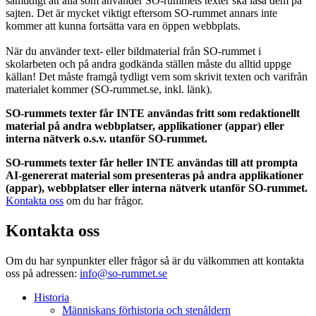
samtidigt att alla som använder SO-rummets texter ska läsa dem på
sajten. Det är mycket viktigt eftersom SO-rummet annars inte
kommer att kunna fortsätta vara en öppen webbplats.
När du använder text- eller bildmaterial från SO-rummet i
skolarbeten och på andra godkända ställen måste du alltid uppge
källan! Det måste framgå tydligt vem som skrivit texten och varifrån
materialet kommer (SO-rummet.se, inkl. länk).
SO-rummets texter får INTE användas fritt som redaktionellt
material på andra webbplatser, applikationer (appar) eller
interna nätverk o.s.v. utanför SO-rummet.
SO-rummets texter får heller INTE användas till att prompta
AI-genererat material som presenteras på andra applikationer
(appar), webbplatser eller interna nätverk utanför SO-rummet.
Kontakta oss
om du har frågor.
Kontakta oss
Om du har synpunkter eller frågor så är du välkommen att kontakta
oss på adressen:
info@so-rummet.se
Historia
Människans förhistoria och stenåldern