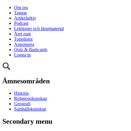
Om oss
Taggar
Artikelarkiv
Podcast
Lektioner och lärarmaterial
Året runt
Topplistor
Annonsera
Quiz & flashcards
Logga in
Ämnesområden
Historia
Religionskunskap
Geografi
Samhällskunskap
Secondary menu