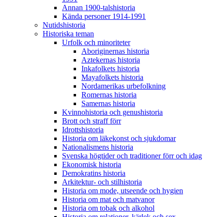
Annan 1900-talshistoria
Kända personer 1914-1991
Nutidshistoria
Historiska teman
Urfolk och minoriteter
Aboriginernas historia
Aztekernas historia
Inkafolkets historia
Mayafolkets historia
Nordamerikas urbefolkning
Romernas historia
Samernas historia
Kvinnohistoria och genushistoria
Brott och straff förr
Idrottshistoria
Historia om läkekonst och sjukdomar
Nationalismens historia
Svenska högtider och traditioner förr och idag
Ekonomisk historia
Demokratins historia
Arkitektur- och stilhistoria
Historia om mode, utseende och hygien
Historia om mat och matvanor
Historia om tobak och alkohol
Historia om relationer, kärlek och sex