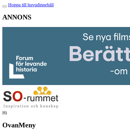
Hoppa till huvudinnehåll
ANNONS
Hi
OvanMeny