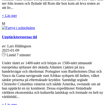
ner från tronen och flyttade till Rom där hon kom att leva resten av
sitt liv...
+ Läs mer
M
Upptäcktsresornas tid
av: Lars Hildingson
2025-01-09
Lästid 7 minuter
Under slutet av 1400-talet och början av 1500-talet utmanade
europeiska sjöfarare det okända Atlanten i jakten på nya
handelsvägar och rikedomar. Portugiser som Bartholomeu Diaz och
Vasco da Gama navigerade runt Afrikas sydspets till Indien, vilket
sänkte priserna på eftertraktade kryddor. Samtidigt seglade
Christofer Columbus västerut och nådde Amerika, ovetande om att
han upptäckt en ny kontinent. Dessa expeditioner förändrade
världens ekonomiska och kulturella landskap och formade en helt ny
världsbild...
+ Läs mer