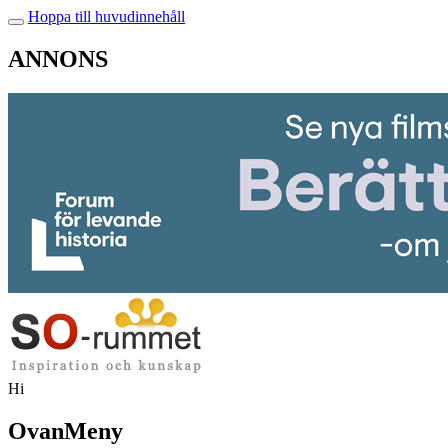
Hoppa till huvudinnehåll
ANNONS
Hi
OvanMeny