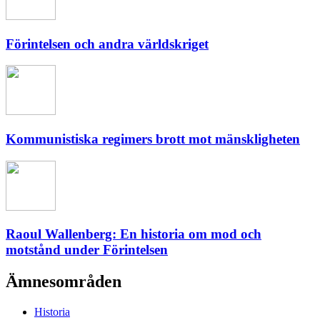
Förintelsen och andra världskriget
Kommunistiska regimers brott mot mänskligheten
Raoul Wallenberg: En historia om mod och
motstånd under Förintelsen
Ämnesområden
Historia