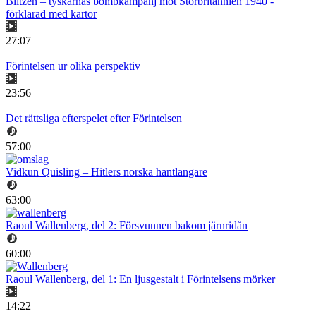
Blitzen – tyskarnas bombkampanj mot Storbritannien 1940 -
förklarad med kartor
27:07
Förintelsen ur olika perspektiv
23:56
Det rättsliga efterspelet efter Förintelsen
57:00
Vidkun Quisling – Hitlers norska hantlangare
63:00
Raoul Wallenberg, del 2: Försvunnen bakom järnridån
60:00
Raoul Wallenberg, del 1: En ljusgestalt i Förintelsens mörker
14:22