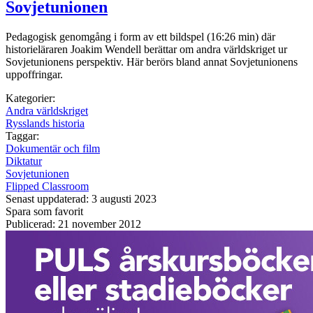
Sovjetunionen
Pedagogisk genomgång i form av ett bildspel (16:26 min) där
historieläraren Joakim Wendell berättar om andra världskriget ur
Sovjetunionens perspektiv. Här berörs bland annat Sovjetunionens
uppoffringar.
Kategorier:
Andra världskriget
Rysslands historia
Taggar:
Dokumentär och film
Diktatur
Sovjetunionen
Flipped Classroom
Senast uppdaterad: 3 augusti 2023
Spara som favorit
Publicerad: 21 november 2012