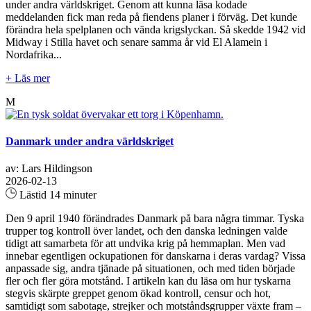
under andra världskriget. Genom att kunna läsa kodade
meddelanden fick man reda på fiendens planer i förväg. Det kunde
förändra hela spelplanen och vända krigslyckan. Så skedde 1942 vid
Midway i Stilla havet och senare samma år vid El Alamein i
Nordafrika...
+ Läs mer
M
Danmark under andra världskriget
av: Lars Hildingson
2026-02-13
Lästid 14 minuter
Den 9 april 1940 förändrades Danmark på bara några timmar. Tyska
trupper tog kontroll över landet, och den danska ledningen valde
tidigt att samarbeta för att undvika krig på hemmaplan. Men vad
innebar egentligen ockupationen för danskarna i deras vardag? Vissa
anpassade sig, andra tjänade på situationen, och med tiden började
fler och fler göra motstånd. I artikeln kan du läsa om hur tyskarna
stegvis skärpte greppet genom ökad kontroll, censur och hot,
samtidigt som sabotage, strejker och motståndsgrupper växte fram –