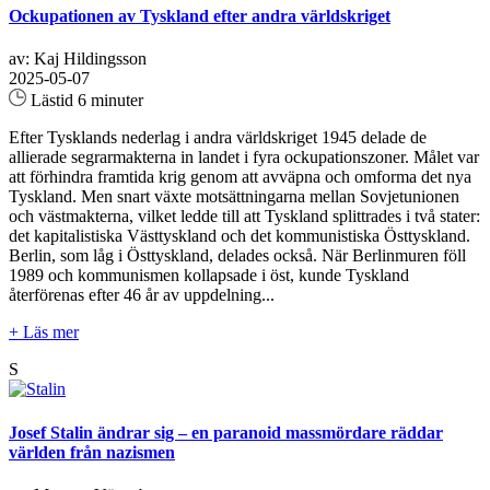
Ockupationen av Tyskland efter andra världskriget
av: Kaj Hildingsson
2025-05-07
Lästid 6 minuter
Efter Tysklands nederlag i andra världskriget 1945 delade de
allierade segrarmakterna in landet i fyra ockupationszoner. Målet var
att förhindra framtida krig genom att avväpna och omforma det nya
Tyskland. Men snart växte motsättningarna mellan Sovjetunionen
och västmakterna, vilket ledde till att Tyskland splittrades i två stater:
det kapitalistiska Västtyskland och det kommunistiska Östtyskland.
Berlin, som låg i Östtyskland, delades också. När Berlinmuren föll
1989 och kommunismen kollapsade i öst, kunde Tyskland
återförenas efter 46 år av uppdelning...
+ Läs mer
S
Josef Stalin ändrar sig – en paranoid massmördare räddar
världen från nazismen