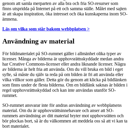
genom att samla merparten av alla bra och fria SO-resurser som
finns utspridda på Internet på ett och samma ställe. Målet med sajten
är att skapa inspiration, öka intresset och öka kunskaperna inom SO-
ämnena.
Läs om vilka som står bakom webbplatsen >
Användning av material
För bildmaterialet på SO-rummet gäller i allmänhet olika typer av
licenser. Många av bilderna är upphovsrättsskyddade medan andra
har Creative Commons-licenser eller andra liknande licenser. Några
av bilderna är helt fria att använda. Om du vill bruka en bild i eget
syfte, så måste du själv ta reda på om bilden är fri att använda eller
vilka villkor som gäller. Detta gör du genom att klicka på bildlänken
som finns under de flesta bilderna. Om en bildlänk saknas är bilden i
regel upphovsrättsskyddad och kan inte användas utanför SO-
rummet.
SO-rummet ansvarar inte för andras användning av webbplatsens
material. Om du är upphovsrättsinnehavare och anser att SO-
rummets användning av ditt material bryter mot upphovsrätten och
bör plockas bort, så är du välkommen att meddela oss så att vi kan ta
bort materialet.