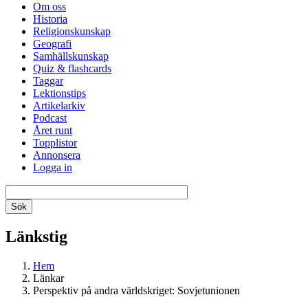
Om oss
Historia
Religionskunskap
Geografi
Samhällskunskap
Quiz & flashcards
Taggar
Lektionstips
Artikelarkiv
Podcast
Året runt
Topplistor
Annonsera
Logga in
Länkstig
Hem
Länkar
Perspektiv på andra världskriget: Sovjetunionen