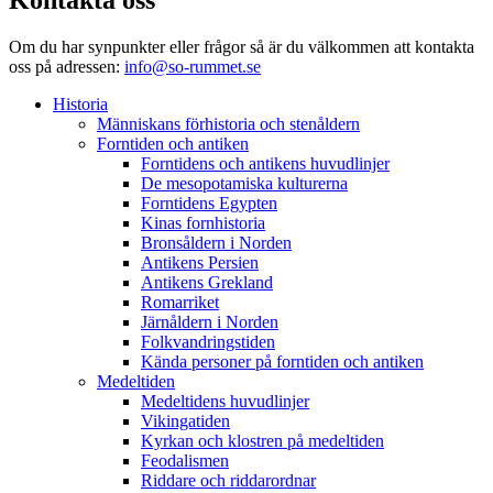
Kontakta oss
Om du har synpunkter eller frågor så är du välkommen att kontakta
oss på adressen:
info@so-rummet.se
Historia
Människans förhistoria och stenåldern
Forntiden och antiken
Forntidens och antikens huvudlinjer
De mesopotamiska kulturerna
Forntidens Egypten
Kinas fornhistoria
Bronsåldern i Norden
Antikens Persien
Antikens Grekland
Romarriket
Järnåldern i Norden
Folkvandringstiden
Kända personer på forntiden och antiken
Medeltiden
Medeltidens huvudlinjer
Vikingatiden
Kyrkan och klostren på medeltiden
Feodalismen
Riddare och riddarordnar