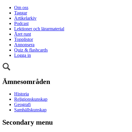
Om oss
Taggar
Artikelarkiv
Podcast
Lektioner och lärarmaterial
Året runt
Topplistor
Annonsera
Quiz & flashcards
Logga in
Ämnesområden
Historia
Religionskunskap
Geografi
Samhällskunskap
Secondary menu