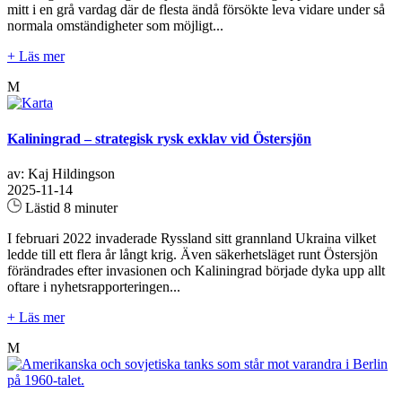
mitt i en grå vardag där de flesta ändå försökte leva vidare under så
normala omständigheter som möjligt...
+ Läs mer
M
Kaliningrad – strategisk rysk exklav vid Östersjön
av: Kaj Hildingson
2025-11-14
Lästid 8 minuter
I februari 2022 invaderade Ryssland sitt grannland Ukraina vilket
ledde till ett flera år långt krig. Även säkerhetsläget runt Östersjön
förändrades efter invasionen och Kaliningrad började dyka upp allt
oftare i nyhetsrapporteringen...
+ Läs mer
M