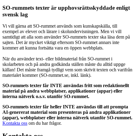
SO-rummets texter är upphovsrättsskyddade enligt
svensk lag
Vi vill gärna att SO-rummet används som kunskapskälla, till
exempel av elever och lärare i skolundervisningen. Men vi vill
samtidigt att alla som använder SO-rummets texter ska läsa dem på
sajten. Det är mycket viktigt eftersom SO-rummet annars inte
kommer att kunna fortsätta vara en öppen webbplats.
När du använder text- eller bildmaterial från SO-rummet i
skolarbeten och på andra godkända ställen måste du alltid uppge
källan! Det måste framgå tydligt vem som skrivit texten och varifrån
materialet kommer (SO-rummet.se, inkl. länk).
SO-rummets texter får INTE användas fritt som redaktionellt
material på andra webbplatser, applikationer (appar) eller
interna nätverk o.s.v. utanför SO-rummet.
SO-rummets texter får heller INTE användas till att prompta
AI-genererat material som presenteras på andra applikationer
(appar), webbplatser eller interna nätverk utanför SO-rummet.
Kontakta oss
om du har frågor.