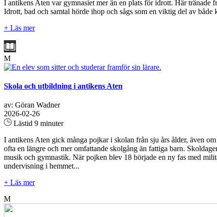
I antikens Aten var gymnasiet mer än en plats för idrott. Här tränade
Idrott, bad och samtal hörde ihop och sågs som en viktig del av både k
+ Läs mer
M
Skola och utbildning i antikens Aten
av: Göran Wadner
2026-02-26
Lästid 9 minuter
I antikens Aten gick många pojkar i skolan från sju års ålder, även om
ofta en längre och mer omfattande skolgång än fattiga barn. Skoldagen
musik och gymnastik. När pojken blev 18 började en ny fas med militär t
undervisning i hemmet...
+ Läs mer
M