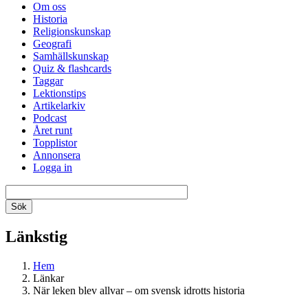
Om oss
Historia
Religionskunskap
Geografi
Samhällskunskap
Quiz & flashcards
Taggar
Lektionstips
Artikelarkiv
Podcast
Året runt
Topplistor
Annonsera
Logga in
Länkstig
Hem
Länkar
När leken blev allvar – om svensk idrotts historia