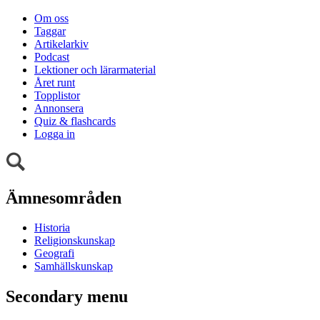
Om oss
Taggar
Artikelarkiv
Podcast
Lektioner och lärarmaterial
Året runt
Topplistor
Annonsera
Quiz & flashcards
Logga in
Ämnesområden
Historia
Religionskunskap
Geografi
Samhällskunskap
Secondary menu