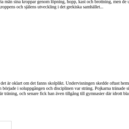
 fria män sina kroppar genom löpning, hopp, kast och brottning, men de 
roppens och själens utveckling i det grekiska samhället...
 det är oklart om det fanns skolplikt. Undervisningen skedde oftast hem
 började i soluppgången och disciplinen var sträng. Pojkarna tränade si
räning, och senare fick han även tillgång till gymnasier där idrott bland