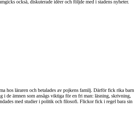
umgicks också, diskuterade idéer och följde med i stadens nyheter.
ma hos läraren och betalades av pojkens familj. Därför fick rika barn
g i de ämnen som ansågs viktiga för en fri man: läsning, skrivning,
ades med studier i politik och filosofi. Flickor fick i regel bara sin